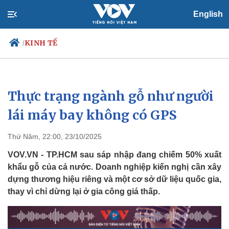
English
KINH TẾ
/
Thực trạng ngành gỗ như người
Chính trị
Xã hội
Đảng
Tin 24h
lái máy bay không có GPS
Tổ chức nhân sự
Dự báo thời tiết
Quốc hội
Giáo dục
Thứ Năm, 22:00, 23/10/2025
Nhận diện sự thật
Dấu ấn VOV
Việc làm
VOV.VN - TP.HCM sau sáp nhập đang chiếm 50% xuất
Biển đảo
khẩu gỗ của cả nước. Doanh nghiệp kiến nghị cần xây
dựng thương hiệu riêng và một cơ sở dữ liệu quốc gia,
thay vì chỉ dừng lại ở gia công giá thấp.