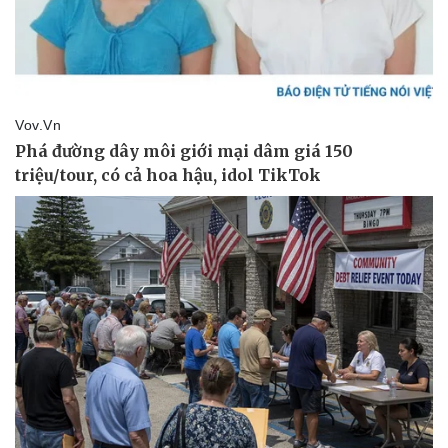
Thể thao
Ô tô - Xe máy
Bóng đá
Ô tô
Lịch thi đấu bóng đá
Xe máy
Thế giới thể thao
Tư vấn
eSports
Hậu trường