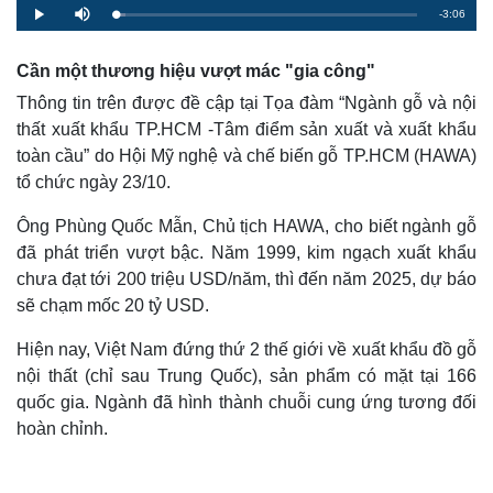
R
-
3:06
L
P
M
o
l
u
a
a
t
e
d
y
e
e
Cần một thương hiệu vượt mác "gia công"
d
m
:
3
Thông tin trên được đề cập tại Tọa đàm “Ngành gỗ và nội
.
a
2
thất xuất khẩu TP.HCM -Tâm điểm sản xuất và xuất khẩu
9
%
i
toàn cầu” do Hội Mỹ nghệ và chế biến gỗ TP.HCM (HAWA)
tổ chức ngày 23/10.
n
i
Ông Phùng Quốc Mẫn, Chủ tịch HAWA, cho biết ngành gỗ
n
đã phát triển vượt bậc. Năm 1999, kim ngạch xuất khẩu
chưa đạt tới 200 triệu USD/năm, thì đến năm 2025, dự báo
g
sẽ chạm mốc 20 tỷ USD.
T
i
Hiện nay, Việt Nam đứng thứ 2 thế giới về xuất khẩu đồ gỗ
nội thất (chỉ sau Trung Quốc), sản phẩm có mặt tại 166
m
quốc gia. Ngành đã hình thành chuỗi cung ứng tương đối
e
hoàn chỉnh.