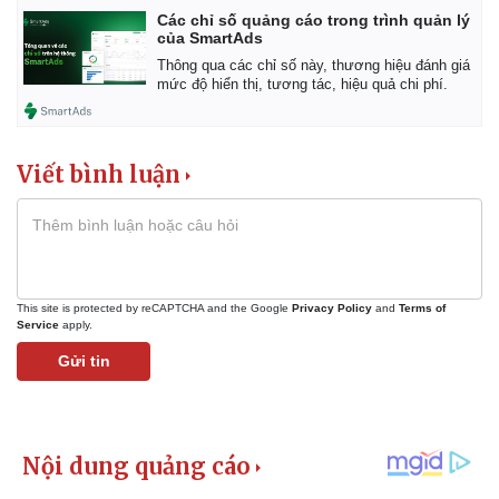
Vụ án
Vũ khí
Các chỉ số quảng cáo trong trình quản lý
Tin nóng
Việt Nam
của SmartAds
Tư vấn luật
Phân tích
Thông qua các chỉ số này, thương hiệu đánh giá
mức độ hiển thị, tương tác, hiệu quả chi phí.
Viết bình luận
This site is protected by reCAPTCHA and the Google
Privacy Policy
and
Terms of
Service
apply.
Gửi tin