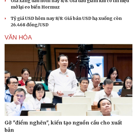
Giá xăng dầu hôm nay 8/8: Giá dầu giảm khi có tín hiệu
mở lại eo biển Hormuz
Tỷ giá USD hôm nay 8/8: Giá bán USD hạ xuống còn
26.468 đồng/USD
VĂN HÓA
Gỡ "điểm nghẽn", kiến tạo nguồn cầu cho xuất
bản