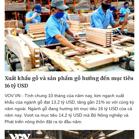
Doanh nghiệp
Công nghệ
Thông tin doanh nghiệp
Sành điệu
Doanh nghiệp 24h
Tin Công nghệ
Doanh nhân
Trải nghiệm
Vì cộng đồng
Chuyển đổi số
Xuất khẩu gỗ và sản phẩm gỗ hướng đến mục tiêu
16 tỷ USD
VOV.VN - Tính chung 10 tháng của năm nay, kim ngạch xuất
khẩu của ngành gỗ đạt 13,2 tỷ USD, tăng gần 21% so với cùng kỳ
năm ngoái. Ngành gỗ đang hướng tới mục tiêu 16 tỷ USD của cả
năm nay. Vượt xa mục tiêu 14,2 tỷ USD mà Bộ Nông nghiệp và
Phát triển nông thôn đặt ra từ đầu năm.