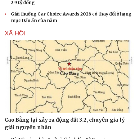
2,9 tỷ đồng
Giải thưởng Car Choice Awards 2026 có thay đổi ở hạng
mục Dấu ấn của năm
XÃ HỘI
Văn hóa
Giải trí
Sân khấu - Điện ảnh
Nghệ sĩ
Văn học
Thời trang
Âm nhạc
Sao Việt
Di sản
Cao Bằng lại xảy ra động đất 3.2, chuyên gia lý
giải nguyên nhân