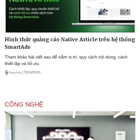
Hình thức quảng cáo Native Article trên hệ thống
SmartAds
Sức khỏe
Đời sống
Dinh dưỡng - món ngon
Nhà đẹp
Tham khảo bài viết sau để nắm vị trí, quy cách nội dung, cách
Cây thuốc
Blog
thiết lập và tối ưu.
Sản phụ khoa
Tình yêu - Gia đình
| SmartAds
Nhi khoa
Nam khoa
Làm đẹp - giảm cân
Phòng mạch online
Ăn sạch sống khỏe
CÔNG NGHỆ