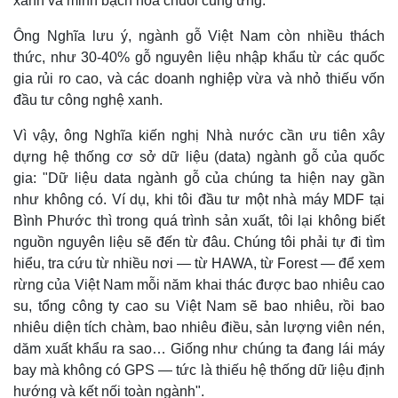
xanh và minh bạch hóa chuỗi cung ứng.
Ông Nghĩa lưu ý, ngành gỗ Việt Nam còn nhiều thách
thức, như 30-40% gỗ nguyên liệu nhập khẩu từ các quốc
gia rủi ro cao, và các doanh nghiệp vừa và nhỏ thiếu vốn
đầu tư công nghệ xanh.
Vì vậy, ông Nghĩa kiến nghị Nhà nước cần ưu tiên xây
dựng hệ thống cơ sở dữ liệu (data) ngành gỗ của quốc
gia: "Dữ liệu data ngành gỗ của chúng ta hiện nay gần
như không có. Ví dụ, khi tôi đầu tư một nhà máy MDF tại
Bình Phước thì trong quá trình sản xuất, tôi lại không biết
nguồn nguyên liệu sẽ đến từ đâu. Chúng tôi phải tự đi tìm
hiểu, tra cứu từ nhiều nơi — từ HAWA, từ Forest — để xem
rừng của Việt Nam mỗi năm khai thác được bao nhiêu cao
su, tổng công ty cao su Việt Nam sẽ bao nhiêu, rồi bao
nhiêu diện tích chàm, bao nhiêu điều, sản lượng viên nén,
dăm xuất khẩu ra sao… Giống như chúng ta đang lái máy
bay mà không có GPS — tức là thiếu hệ thống dữ liệu định
hướng và kết nối toàn ngành".