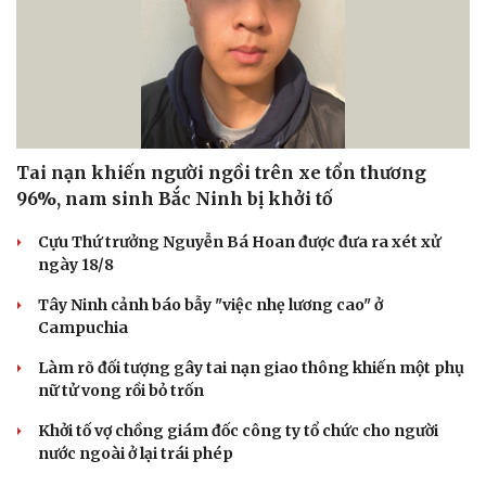
Tai nạn khiến người ngồi trên xe tổn thương
96%, nam sinh Bắc Ninh bị khởi tố
Cựu Thứ trưởng Nguyễn Bá Hoan được đưa ra xét xử
ngày 18/8
Tây Ninh cảnh báo bẫy "việc nhẹ lương cao" ở
Campuchia
Làm rõ đối tượng gây tai nạn giao thông khiến một phụ
Du lịch
Podcast
nữ tử vong rồi bỏ trốn
Tư vấn
Câu chuyện thời sự
Khởi tố vợ chồng giám đốc công ty tổ chức cho người
Săn Tour
Đọc truyện đêm khuya
nước ngoài ở lại trái phép
check-in
Cửa sổ tình yêu
Kể chuyện cho bé