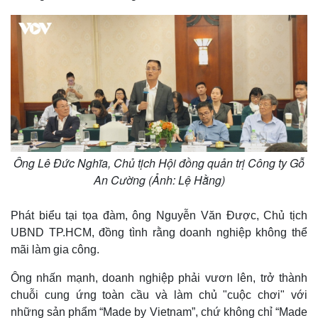
Ông Lê Đức Nghĩa, Chủ tịch Hội đồng quản trị Công ty Gỗ
An Cường (Ảnh: Lệ Hằng)
Phát biểu tại tọa đàm, ông Nguyễn Văn Được, Chủ tịch
UBND TP.HCM, đồng tình rằng doanh nghiệp không thể
Kinh tế
Thị trường
mãi làm gia công.
Bất động sản
Giá vàng
Ông nhấn mạnh, doanh nghiệp phải vươn lên, trở thành
Khởi nghiệp
Tiêu dùng
Tỷ giá
chuỗi cung ứng toàn cầu và làm chủ "cuộc chơi" với
Chứng khoán
những sản phẩm “Made by Vietnam”, chứ không chỉ “Made