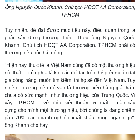
Ông Nguyễn Quốc Khanh, Chủ tịch HĐQT AA Corporation,
TPHCM
Tuy nhiên, để đạt được mục tiêu này, điều quan trọng là
phải xây dựng thương hiệu. Theo ông Nguyễn Quốc
Khanh, Chủ tịch HĐQT AA Corporation, TPHCM phải có
thương hiệu nội thất riêng.
"Hiện nay, thực tế là Việt Nam cũng đã có một thương hiệu
nội thất — có nghĩa là khi các đối tác trên thế giới muốn đặt
gia công hàng, muốn tìm kiếm, thì họ sẽ đến Việt Nam. Tuy
nhiên, thương hiệu đó vẫn là thương hiệu hàng giá thấp,
Thế giới
Multimedia
chưa có sức mạnh như thương hiệu của Trung Quốc. Vì
Quan sát
Video
vậy, TP.HCM — với điều kiện thuận lợi nhất — cần xây
Cuộc sống đó đây
Ảnh
dựng cho mình một thương hiệu, bởi chúng ta đang chiếm
Hồ sơ
E-Magazine
gần 70% các doanh nghiệp xuất khẩu trong ngành gỗ",
Infographic
ông Khanh cho hay.