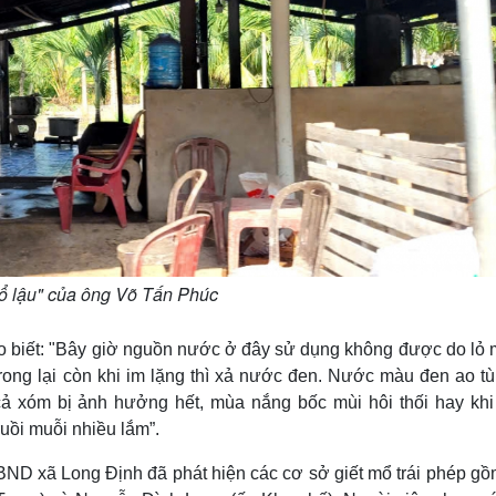
mổ lậu" của ông Võ Tấn Phúc
o biết: "Bây giờ nguồn nước ở đây sử dụng không được do lỏ 
 trong lại còn khi im lặng thì xả nước đen. Nước màu đen ao 
ả xóm bị ảnh hưởng hết, mùa nắng bốc mùi hôi thối hay kh
uồi muỗi nhiều lắm”.
BND xã Long Định đã phát hiện các cơ sở giết mổ trái phép gồ