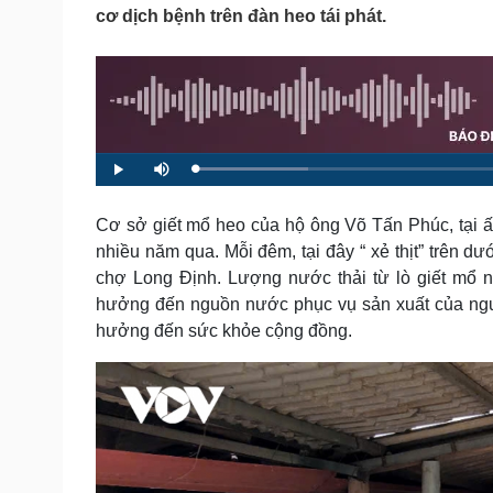
Tin nóng
Việt Nam
cơ dịch bệnh trên đàn heo tái phát.
Tư vấn luật
Phân tích
Sức khỏe
Đời sống
Dinh dưỡng - món ngon
Nhà đẹp
Cây thuốc
Blog
L
P
M
o
l
u
Sản phụ khoa
Tình yêu - Gia đình
a
a
t
d
y
e
Nhi khoa
e
Cơ sở giết mổ heo của hộ ông Võ Tấn Phúc, tại 
d
Nam khoa
:
nhiều năm qua. Mỗi đêm, tại đây “ xẻ thịt” trên dư
1
4
Làm đẹp - giảm cân
.
chợ Long Định. Lượng nước thải từ lò giết mổ 
7
Phòng mạch online
3
hưởng đến nguồn nước phục vụ sản xuất của ngườ
%
Ăn sạch sống khỏe
hưởng đến sức khỏe cộng đồng.
Cải chính