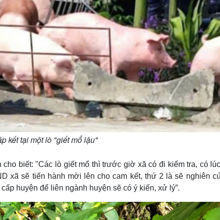
p kết tại một lò "giết mổ lậu"
 biết: "Các lò giết mổ thì trước giờ xã có đi kiểm tra, có lú
D xã sẽ tiến hành mời lên cho cam kết, thứ 2 là sẽ nghiên c
cấp huyện để liên ngành huyện sẽ có ý kiến, xử lý”.