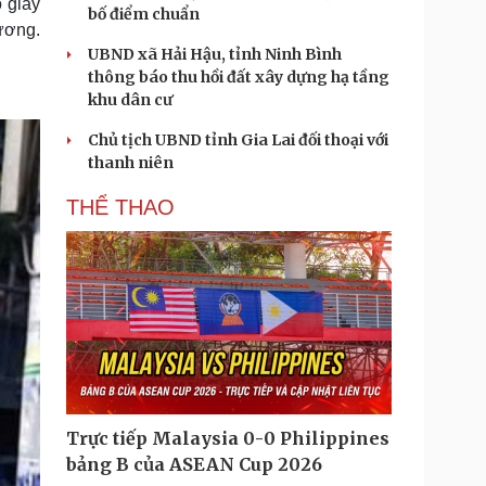
 giấy
bố điểm chuẩn
ương.
UBND xã Hải Hậu, tỉnh Ninh Bình
thông báo thu hồi đất xây dựng hạ tầng
khu dân cư
Chủ tịch UBND tỉnh Gia Lai đối thoại với
thanh niên
THỂ THAO
Trực tiếp Malaysia 0-0 Philippines
bảng B của ASEAN Cup 2026