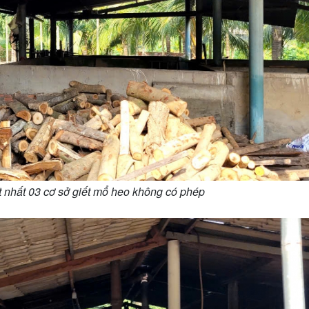
ít nhất 03 cơ sở giết mổ heo không có phép