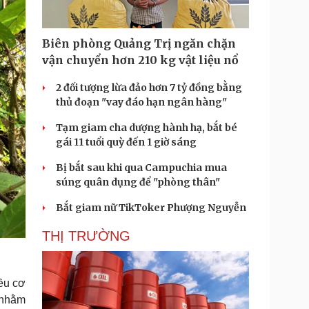
Biên phòng Quảng Trị ngăn chặn
vận chuyển hơn 210 kg vật liệu nổ
2 đối tượng lừa đảo hơn 7 tỷ đồng bằng
thủ đoạn "vay đáo hạn ngân hàng"
Tạm giam cha dượng hành hạ, bắt bé
gái 11 tuổi quỳ đến 1 giờ sáng
Bị bắt sau khi qua Campuchia mua
súng quân dụng để "phòng thân"
Bắt giam nữ TikToker Phượng Nguyễn
THỊ TRƯỜNG
iều cơ
 nhằm