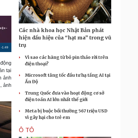
Doanh nghiệp 24h
Tin Công nghệ
Doanh nhân
Trải nghiệm
ì cộng đồng
Chuyển đổi số
Các nhà khoa học Nhật Bản phát
u lịch
Podcast
hiện dấu hiệu của “hạt ma” trong vũ
Tư vấn
Câu chuyện thời sự
trụ
R
-
1:49
Săn Tour
Đọc truyện đêm khuya
heck-in
Cửa sổ tình yêu
Vì sao các hãng từ bỏ pin tháo rời trên
e
Kể chuyện cho bé
 động
điện thoại?
m
Hạt giống tâm hồn
án tại
Microsoft tăng tốc đầu tư hạ tầng AI tại
a
m ảnh
Ấn Độ
, ảnh
i
Trung Quốc đưa vào hoạt động cơ sở
n
điện toán AI lớn nhất thế giới
i
Meta bị buộc bồi thường 567 triệu USD
n
vì gây hại cho trẻ em
g
Ô TÔ
T