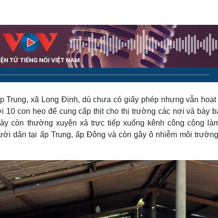
Lịch thi đấu bóng đá
Xe máy
Thế giới thể thao
Tư vấn
eSports
V
Hậu trường
Văn hóa
Giải trí
D
Sân khấu - Điện ảnh
Nghệ sĩ
Văn học
Thời trang
Âm nhạc
Sao Việt
c
Di sản
ấp Trung, xã Long Định, dù chưa có giấy phép nhưng vẫn hoạt
ới 10 con heo để cung cấp thịt cho thị trường các nơi và bày b
này còn thường xuyên xả trực tiếp xuống kênh công cộng là
i dân tại ấp Trung, ấp Đông và còn gây ô nhiễm môi trường