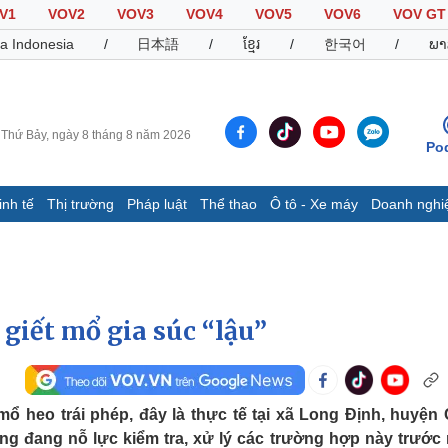
V1
VOV2
VOV3
VOV4
VOV5
VOV6
VOV GT
a Indonesia
/
日本語
/
ខ្មែរ
/
한국어
/
ພາ
Thứ Bảy, ngày 8 tháng 8 năm 2026
Po
inh tế
Thị trường
Pháp luật
Thể thao
Ô tô - Xe máy
Doanh nghi
Thế giới
Multimedia
K
Quan sát
Video
B
Cuộc sống đó đây
Ảnh
K
Hồ sơ
E-Magazine
 giết mổ gia súc “lậu”
Infographic
Thể thao
Ô tô - Xe máy
D
mổ heo trái phép, đây là thực tế tại xã Long Định, huyện
ng đang nỗ lực kiểm tra, xử lý các trường hợp này trước
Bóng đá
Ô tô
T