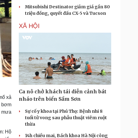
Mitsubishi Destinator giảm giá gần 80
triệu đồng, quyết đấu CX-5 và Tucson
XÃ HỘI
Ca nô chở khách tái diễn cảnh bát
mổ xả
nháo trên biển Sầm Sơn
tù bơm
Sự cố y khoa tại Phú Thọ: Bệnh nhi 8
i mưa
tuổi tử vong sau phẫu thuật viêm ruột
thừa
m: Hộ
14h chiều mai, Bách khoa Hà Nội công