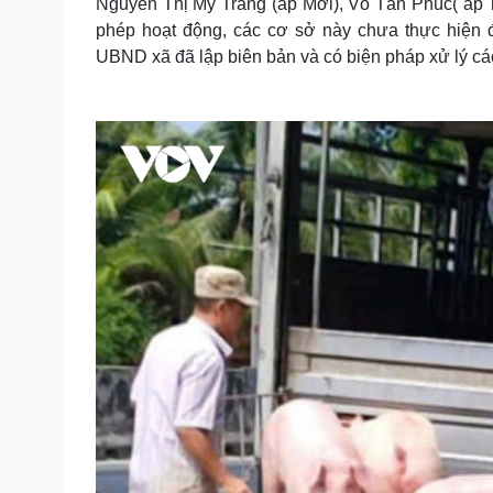
Nguyễn Thị Mỹ Trang (ấp Mới), Võ Tấn Phúc( ấp 
phép hoạt động, các cơ sở này chưa thực hiện đ
UBND xã đã lập biên bản và có biện pháp xử lý các 