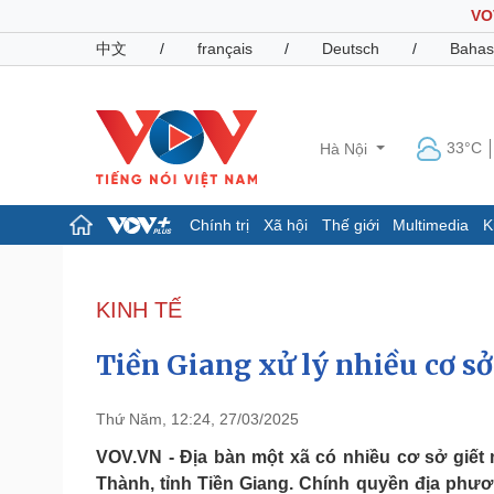
VO
中文
/
français
/
Deutsch
/
Bahas
33°C
Hà Nội
Chính trị
Xã hội
Thế giới
Multimedia
K
Chính trị
Xã hội
Đảng
Tin 24h
KINH TẾ
Tổ chức nhân sự
Dự báo thời tiết
Quốc hội
Giáo dục
Tiền Giang xử lý nhiều cơ sở
Nhận diện sự thật
Dấu ấn VOV
Việc làm
Biển đảo
Thứ Năm, 12:24, 27/03/2025
Pháp luật
Quân sự - Quốc phòng
VOV.VN - Địa bàn một xã có nhiều cơ sở giết 
Thành, tỉnh Tiền Giang. Chính quyền địa phươ
Vụ án
Vũ khí