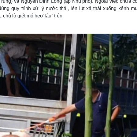
Trung) và Nguyễn Đình Long (ấp Khu phố). Ngoài việc chưa có
úng quy trình xử lý nước thải, lén lút xả thải xuống kênh m
chủ lò giết mổ heo"lậu” trên.