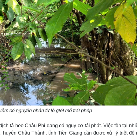
ễm có nguyên nhân từ lò giết mổ trái phép
 dịch tả heo Châu Phi đang có nguy cơ tái phát. Việc tồn tại nh
h, huyện Châu Thành, tỉnh Tiền Giang cần được xử lý triệt để