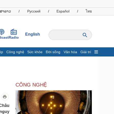
ສາລາວ
/
Русский
/
Español
/
ไทย
English
dcast
Radio
ệp
Công nghệ
Sức khỏe
Đời sống
Văn hóa
Giải trí
inh tế
Thị trường
ất động sản
Giá vàng
hởi nghiệp
Tiêu dùng
Tỷ giá
CÔNG NGHỆ
Chứng khoán
Giá cà phê
oanh nghiệp
Công nghệ
 Châu
 nguy
hông tin doanh nghiệp
Sành điệu