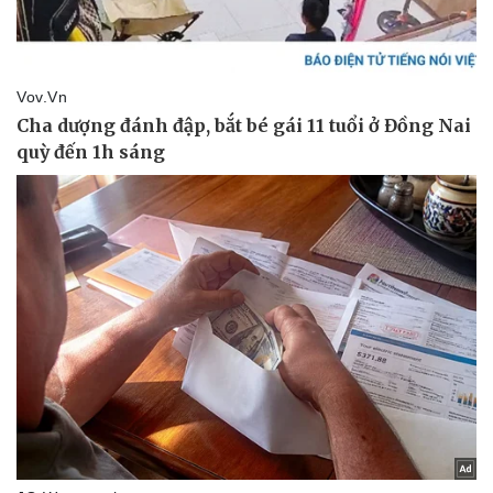
Thể thao
Ô tô - Xe máy
Bóng đá
Ô tô
Lịch thi đấu bóng đá
Xe máy
Thế giới thể thao
Tư vấn
eSports
Hậu trường