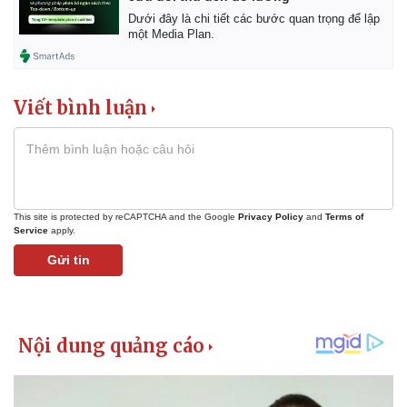
Vụ án
Vũ khí
Dưới đây là chi tiết các bước quan trọng để lập
Tin nóng
Việt Nam
một Media Plan.
Tư vấn luật
Phân tích
Viết bình luận
This site is protected by reCAPTCHA and the Google
Privacy Policy
and
Terms of
Service
apply.
Gửi tin