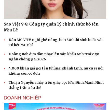
Sao Việt 9-8: Công ty quản lý chính thức bỏ tên
Miu Lê
Dàn MC VTV ngồi ghế nóng, hơn 300 thí sinh bước vào
Tứ kết MC nhí
Hoàng Rob đưa dàn nhạc lên sân khấu Anh trai vượt
ngàn chông gai 2026
4.000 khán giả gọi tên Phùng Khánh Linh, nữ ca sĩ nói
không còn cô đơn
Thuận Nguyễn nhảy trên giày bọc lửa, Đinh Mạnh Ninh
thắng trận xóa thẻ
DOANH NGHIỆP
Cải chính