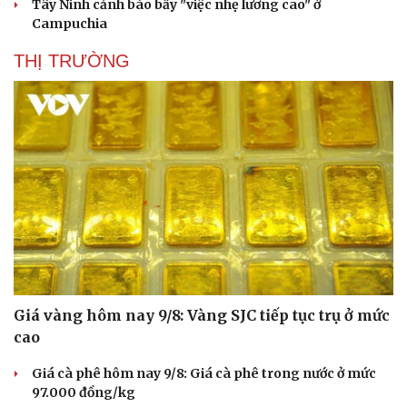
Tây Ninh cảnh báo bẫy "việc nhẹ lương cao" ở
Campuchia
THỊ TRƯỜNG
Giá vàng hôm nay 9/8: Vàng SJC tiếp tục trụ ở mức
Du lịch
Podcast
cao
Tư vấn
Câu chuyện thời sự
Săn Tour
Đọc truyện đêm khuya
Giá cà phê hôm nay 9/8: Giá cà phê trong nước ở mức
check-in
Cửa sổ tình yêu
97.000 đồng/kg
Kể chuyện cho bé