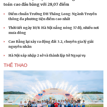
toán cao đầu bảng với 28,07 điểm
Điểm chuẩn Trường ĐH Thăng Long: Ngành Truyền
thông đa phương tiện điểm cao nhất
Thời tiết ngày 10/8: Hà Nội nắng nóng 37 độ, nhiều nơi
mưa dông
Cao Bằng lại xảy ra động đất 3.2, chuyên gia lý giải
nguyên nhân
Hà Nội sáp nhập 2 sở và thành lập Sở Ngoại vụ
THỂ THAO
Văn hóa
Giải trí
Sân khấu - Điện ảnh
Nghệ sĩ
Văn học
Thời trang
Âm nhạc
Sao Việt
Di sản