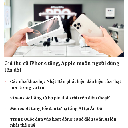
Sức khỏe
Đời sống
Dinh dưỡng - món ngon
Nhà đẹp
Cây thuốc
Blog
Giá thu cũ iPhone tăng, Apple muốn người dùng
Sản phụ khoa
Tình yêu - Gia đình
Nhi khoa
lên đời
Nam khoa
Làm đẹp - giảm cân
Các nhà khoa học Nhật Bản phát hiện dấu hiệu của “hạt
Phòng mạch online
ma” trong vũ trụ
Ăn sạch sống khỏe
Vì sao các hãng từ bỏ pin tháo rời trên điện thoại?
Microsoft tăng tốc đầu tư hạ tầng AI tại Ấn Độ
Trung Quốc đưa vào hoạt động cơ sở điện toán AI lớn
nhất thế giới