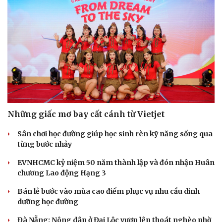
Những giấc mơ bay cất cánh từ Vietjet
Sân chơi học đường giúp học sinh rèn kỹ năng sống qua
từng bước nhảy
EVNHCMC kỷ niệm 50 năm thành lập và đón nhận Huân
chương Lao động Hạng 3
Bán lẻ bước vào mùa cao điểm phục vụ nhu cầu dinh
dưỡng học đường
Đà Nẵng: Nông dân ở Đại Lộc vươn lên thoát nghèo nhờ