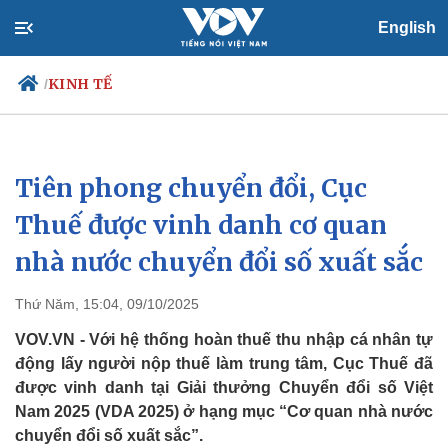
English
KINH TẾ
/
Tiên phong chuyển đổi, Cục
Chính trị
Xã hội
Đảng
Tin 24h
Thuế được vinh danh cơ quan
Tổ chức nhân sự
Dự báo thời tiết
nhà nước chuyển đổi số xuất sắc
Quốc hội
Giáo dục
Nhận diện sự thật
Dấu ấn VOV
Việc làm
Thứ Năm, 15:04, 09/10/2025
Biển đảo
VOV.VN - Với hệ thống hoàn thuế thu nhập cá nhân tự
động lấy người nộp thuế làm trung tâm, Cục Thuế đã
được vinh danh tại Giải thưởng Chuyển đổi số Việt
Nam 2025 (VDA 2025) ở hạng mục “Cơ quan nhà nước
chuyển đổi số xuất sắc”.