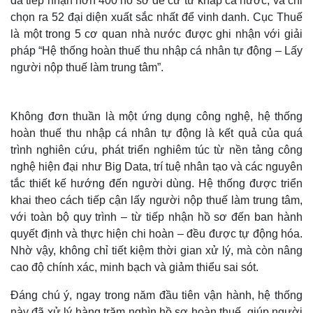
đã tiếp nhận hơn 400 hồ sơ đề cử từ khắp cả nước, và chỉ
chọn ra 52 đại diện xuất sắc nhất để vinh danh. Cục Thuế
là một trong 5 cơ quan nhà nước được ghi nhận với giải
pháp “Hệ thống hoàn thuế thu nhập cá nhân tự động – Lấy
người nộp thuế làm trung tâm”.
Không đơn thuần là một ứng dụng công nghệ, hệ thống
hoàn thuế thu nhập cá nhân tự động là kết quả của quá
trình nghiên cứu, phát triển nghiêm túc từ nền tảng công
nghệ hiện đại như Big Data, trí tuệ nhân tạo và các nguyên
tắc thiết kế hướng đến người dùng. Hệ thống được triển
khai theo cách tiếp cận lấy người nộp thuế làm trung tâm,
Thế giới
Multimedia
với toàn bộ quy trình – từ tiếp nhận hồ sơ đến ban hành
Quan sát
Video
quyết định và thực hiện chi hoàn – đều được tự động hóa.
Cuộc sống đó đây
Ảnh
Hồ sơ
E-Magazine
Nhờ vậy, không chỉ tiết kiệm thời gian xử lý, mà còn nâng
Infographic
cao độ chính xác, minh bạch và giảm thiểu sai sót.
Đáng chú ý, ngay trong năm đầu tiên vận hành, hệ thống
này đã xử lý hàng trăm nghìn hồ sơ hoàn thuế, giúp người