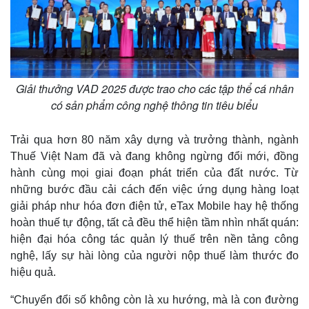
Giải thưởng VAD 2025 được trao cho các tập thể cá nhân
có sản phẩm công nghệ thông tin tiêu biểu
Trải qua hơn 80 năm xây dựng và trưởng thành, ngành
Thuế Việt Nam đã và đang không ngừng đổi mới, đồng
hành cùng mọi giai đoạn phát triển của đất nước. Từ
những bước đầu cải cách đến việc ứng dụng hàng loạt
giải pháp như hóa đơn điện tử, eTax Mobile hay hệ thống
hoàn thuế tự động, tất cả đều thể hiện tầm nhìn nhất quán:
hiện đại hóa công tác quản lý thuế trên nền tảng công
Kinh tế
Thị trường
nghệ, lấy sự hài lòng của người nộp thuế làm thước đo
Bất động sản
Giá vàng
hiệu quả.
Khởi nghiệp
Tiêu dùng
Tỷ giá
“Chuyển đổi số không còn là xu hướng, mà là con đường
Chứng khoán