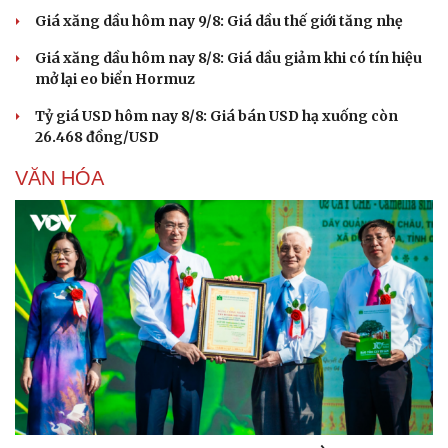
Hạt giống tâm hồn
Giá xăng dầu hôm nay 9/8: Giá dầu thế giới tăng nhẹ
Giá xăng dầu hôm nay 8/8: Giá dầu giảm khi có tín hiệu
mở lại eo biển Hormuz
Tỷ giá USD hôm nay 8/8: Giá bán USD hạ xuống còn
26.468 đồng/USD
VĂN HÓA