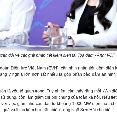
o đổi về các giải pháp tiết kiệm điện tại Tọa đàm - Ảnh: VGP
àn Điện lực Việt Nam (EVN), cần nhìn nhận tiết kiệm điện 
 mang ý nghĩa lớn hơn rất nhiều là góp phần bảo đảm an ninh
uôn là yếu tố quan trọng. Tuy nhiên, cần thấy rằng mỗi kWh điệ
sử dụng, còn làm giảm chi phí chung của toàn xã hội. Nếu tiết
 với việc giảm nhu cầu đầu tư khoảng 1.000 MW điện mới, cho
u quả và ít tốn kém hơn rất nhiều”, ông Ngô Sơn Hải cho biết.