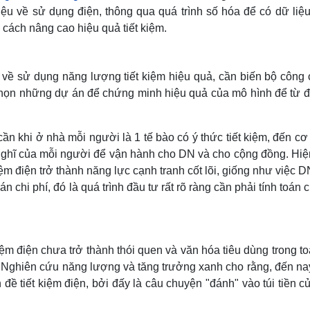
ệu về sử dụng điện, thông qua quá trình số hóa để có dữ liệu
m cách nâng cao hiệu quả tiết kiệm.
 về sử dụng năng lượng tiết kiệm hiệu quả, cần biến bộ công 
 chọn những dự án để chứng minh hiệu quả của mô hình để từ 
cần khi ở nhà mỗi người là 1 tế bào có ý thức tiết kiệm, đến c
 nghĩ của mỗi người để vận hành cho DN và cho cộng đồng. Hiệ
iệm điện trở thành năng lực cạnh tranh cốt lõi, giống như việc 
 chi phí, đó là quá trình đầu tư rất rõ ràng cần phải tính toán ch
iệm điện chưa trở thành thói quen và văn hóa tiêu dùng trong t
 Nghiên cứu năng lượng và tăng trưởng xanh cho rằng, đến na
đề tiết kiệm điện, bởi đấy là câu chuyện "đánh" vào túi tiền c