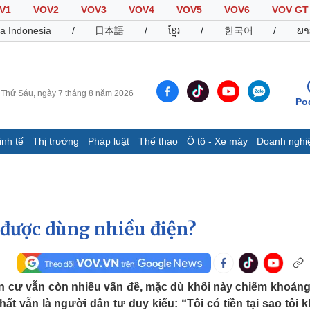
V1
VOV2
VOV3
VOV4
VOV5
VOV6
VOV GT
a Indonesia
/
日本語
/
ខ្មែរ
/
한국어
/
ພາ
Thứ Sáu, ngày 7 tháng 8 năm 2026
Po
inh tế
Thị trường
Pháp luật
Thể thao
Ô tô - Xe máy
Doanh nghi
Thế giới
Multimedia
K
Quan sát
Video
B
Cuộc sống đó đây
Ảnh
K
Hồ sơ
E-Magazine
g được dùng nhiều điện?
Infographic
Thể thao
Ô tô - Xe máy
D
dân cư vẫn còn nhiều vấn đề, mặc dù khối này chiếm khoản
ất vẫn là người dân tư duy kiểu: “Tôi có tiền tại sao tôi 
Bóng đá
Ô tô
T