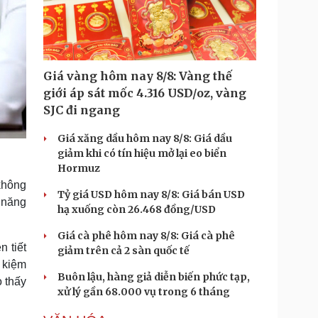
Giá vàng hôm nay 8/8: Vàng thế
giới áp sát mốc 4.316 USD/oz, vàng
SJC đi ngang
Giá xăng dầu hôm nay 8/8: Giá dầu
giảm khi có tín hiệu mở lại eo biển
Hormuz
không
Tỷ giá USD hôm nay 8/8: Giá bán USD
 năng
hạ xuống còn 26.468 đồng/USD
Giá cà phê hôm nay 8/8: Giá cà phê
n tiết
giảm trên cả 2 sàn quốc tế
 kiệm
Buôn lậu, hàng giả diễn biến phức tạp,
 thấy
xử lý gần 68.000 vụ trong 6 tháng