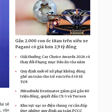
Gần 2.000 con ốc titan trên siêu xe
Pagani có giá hơn 2,9 tỷ đồng
Giải thưởng Car Choice Awards 2026 có
thay đổi ở hạng mục Dấu ấn của năm
Quy định mới về xử phạt không dùng
ghế an toàn cho trẻ em trên ô tô từ
15/8
Mitsubishi Destinator giảm giá gần 80
triệu đồng, quyết đấu CX-5 và Tucson
ại sẽ
Khu vực sạc xe điện chung cư cần đáp
, văn
ứng những quy định an toàn PCCC