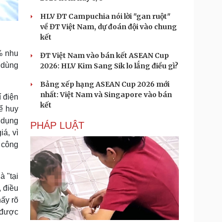
HLV ĐT Campuchia nói lời "gan ruột"
về ĐT Việt Nam, dự đoán đội vào chung
kết
% nhu
ĐT Việt Nam vào bán kết ASEAN Cup
c dùng
2026: HLV Kim Sang Sik lo lắng điều gì?
Bảng xếp hạng ASEAN Cup 2026 mới
nhất: Việt Nam và Singapore vào bán
 điện
kết
ể huy
ử dụng
PHÁP LUẬT
iá, vì
í công
à "tại
 điều
hấy rõ
m được