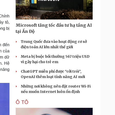
Doanh nghiệp 24h
Tin Công nghệ
Doanh nhân
Trải nghiệm
ì cộng đồng
Chuyển đổi số
Chính
y tỏ,
Microsoft tăng tốc đầu tư hạ tầng AI
u lịch
Podcast
ông bị
tại Ấn Độ
Tư vấn
Câu chuyện thời sự
Săn Tour
Đọc truyện đêm khuya
Trung Quốc đưa vào hoạt động cơ sở
n đến
heck-in
Cửa sổ tình yêu
điện toán AI lớn nhất thế giới
h của
Kể chuyện cho bé
Meta bị buộc bồi thường 567 triệu USD
Hạt giống tâm hồn
tâm dữ
vì gây hại cho trẻ em
ện. Hệ
à năng
ChatGPT miễn phí được “cởi trói”,
OpenAI thêm loạt tính năng AI mới
Những nơi không nên đặt router Wi-Fi
nếu muốn Internet luôn ổn định
Ô TÔ