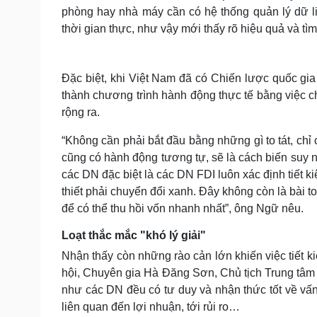
phòng hay nhà máy cần có hệ thống quản lý dữ li
thời gian thực, như vậy mới thấy rõ hiệu quả và tì
Đặc biệt, khi Việt Nam đã có Chiến lược quốc gia
thành chương trình hành động thực tế bằng việc
rộng ra.
“Không cần phải bắt đầu bằng những gì to tát, chỉ 
cũng có hành động tương tự, sẽ là cách biến suy
các DN đặc biệt là các DN FDI luôn xác định tiết k
thiết phải chuyển đổi xanh. Đây không còn là bài toán
để có thể thu hồi vốn nhanh nhất”, ông Ngữ nêu.
Loạt thắc mắc "khó lý giải"
Nhận thấy còn những rào cản lớn khiến việc tiết k
hội, Chuyên gia Hà Đăng Sơn, Chủ tịch Trung tâm
như các DN đều có tư duy và nhận thức tốt về vấn 
liên quan đến lợi nhuận, tới rủi ro…