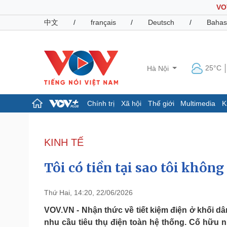
VO
中文
/
français
/
Deutsch
/
Bahas
25°C
Hà Nội
Chính trị
Xã hội
Thế giới
Multimedia
K
Chính trị
Xã hội
Đảng
Tin 24h
KINH TẾ
Tổ chức nhân sự
Dự báo thời tiết
Quốc hội
Giáo dục
Tôi có tiền tại sao tôi khôn
Nhận diện sự thật
Dấu ấn VOV
Việc làm
Biển đảo
Thứ Hai, 14:20, 22/06/2026
Pháp luật
Quân sự - Quốc phòng
VOV.VN - Nhận thức về tiết kiệm điện ở khối 
nhu cầu tiêu thụ điện toàn hệ thống. Cố hữu nh
Vụ án
Vũ khí