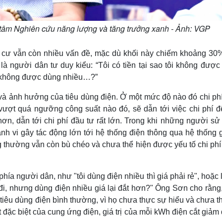
tâm Nghiên cứu năng lượng và tăng trưởng xanh - Ảnh: VGP
ân cư vẫn còn nhiều vấn đề, mặc dù khối này chiếm khoảng 30
là người dân tư duy kiểu: “Tôi có tiền tại sao tôi không đượ
tôi không được dùng nhiều…?”
và ảnh hưởng của tiêu dùng điện. Ở một mức độ nào đó chi phí
ượt quá ngưỡng công suất nào đó, sẽ dẫn tới việc chi phí đ
hơn, dẫn tới chi phí đầu tư rất lớn. Trong khi những người s
ành vi gây tác động lớn tới hệ thống điện thông qua hệ thống g
g thường vẫn còn bù chéo và chưa thể hiện được yếu tố chi ph
a người dân, như "tôi dùng điện nhiều thì giá phải rẻ", hoặc l
đi, nhưng dùng điện nhiều giá lại đắt hơn?" Ông Sơn cho rằng,
 tiêu dùng điện bình thường, vì họ chưa thực sự hiểu và chưa t
ất đặc biệt của cung ứng điện, giá trị của mỗi kWh điện cắt giả