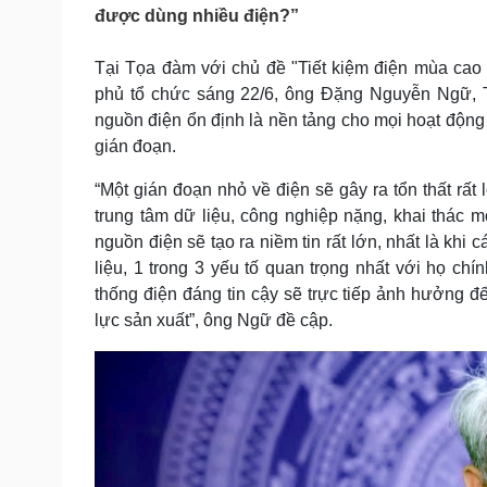
Tin nóng
Việt Nam
được dùng nhiều điện?”
Tư vấn luật
Phân tích
Tại Tọa đàm với chủ đề "Tiết kiệm điện mùa cao 
phủ tổ chức sáng 22/6, ông Đặng Nguyễn Ngữ, T
Sức khỏe
Đời sống
nguồn điện ổn định là nền tảng cho mọi hoạt động k
gián đoạn.
Dinh dưỡng - món ngon
Nhà đẹp
Cây thuốc
Blog
“Một gián đoạn nhỏ về điện sẽ gây ra tổn thất rấ
Sản phụ khoa
Tình yêu - Gia đình
trung tâm dữ liệu, công nghiệp nặng, khai thác
Nhi khoa
Nam khoa
nguồn điện sẽ tạo ra niềm tin rất lớn, nhất là khi
Làm đẹp - giảm cân
liệu, 1 trong 3 yếu tố quan trọng nhất với họ chí
Phòng mạch online
thống điện đáng tin cậy sẽ trực tiếp ảnh hưởng đế
Ăn sạch sống khỏe
lực sản xuất”, ông Ngữ đề cập.
Cải chính