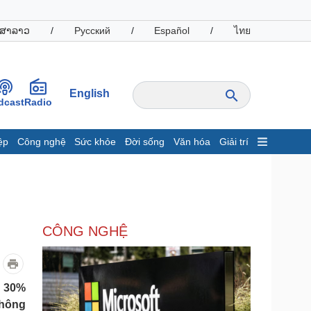
ສາລາວ
/
Русский
/
Español
/
ไทย
English
dcast
Radio
ệp
Công nghệ
Sức khỏe
Đời sống
Văn hóa
Giải trí
inh tế
Thị trường
ất động sản
Giá vàng
hởi nghiệp
Tiêu dùng
Tỷ giá
CÔNG NGHỆ
Chứng khoán
Giá cà phê
oanh nghiệp
Công nghệ
g 30%
không
hông tin doanh nghiệp
Sành điệu