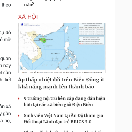
nào?
 theo
XÃ HỘI
cụ đó
đó mở
ơ quan
n nay
DN cần
Áp thấp nhiệt đới trên Biển Đông ít
i tiết
khả năng mạnh lên thành bão
9 trường nội trú liên cấp đang dần hiện
hữu tại các xã biên giới Điện Biên
oàn xã
y gần
Sinh viên Việt Nam tại Ấn Độ tham gia
ủa họ,
Đối thoại Lãnh đạo trẻ BRICS 3.0