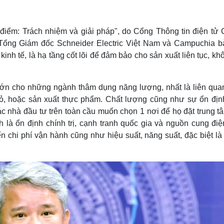
Lịch thi đấu bóng đá
Xe máy
Thế giới thể thao
Tư vấn
eSports
V
điểm: Trách nhiệm và giải pháp", do Cổng Thông tin điện tử 
Hậu trường
ổng Giám đốc Schneider Electric Việt Nam và Campuchia bà
Văn hóa
Giải trí
D
inh tế, là hạ tầng cốt lõi để đảm bảo cho sản xuất liên tục, kh
Sân khấu - Điện ảnh
Nghệ sĩ
Văn học
Thời trang
t lớn cho những ngành thâm dụng năng lượng, nhất là liên qua
Âm nhạc
Sao Việt
c
 mỏ, hoặc sản xuất thực phẩm. Chất lượng cũng như sự ổn địn
Di sản
 các nhà đầu tư trên toàn cầu muốn chọn 1 nơi để họ đặt trung 
nh là ổn định chính trị, cạnh tranh quốc gia và nguồn cung đi
n chi phí vận hành cũng như hiệu suất, năng suất, đặc biệt l