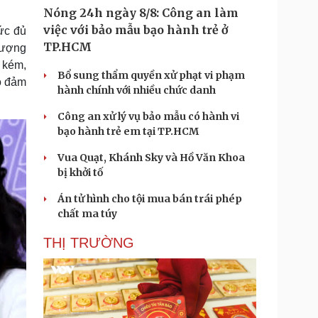
Nóng 24h ngày 8/8: Công an làm
việc với bảo mẫu bạo hành trẻ ở
ức đủ
TP.HCM
 lượng
 kém,
Bổ sung thẩm quyền xử phạt vi phạm
ảo đảm
hành chính với nhiều chức danh
Công an xử lý vụ bảo mẫu có hành vi
bạo hành trẻ em tại TP.HCM
Vua Quạt, Khánh Sky và Hồ Văn Khoa
bị khởi tố
Án tử hình cho tội mua bán trái phép
chất ma túy
THỊ TRƯỜNG