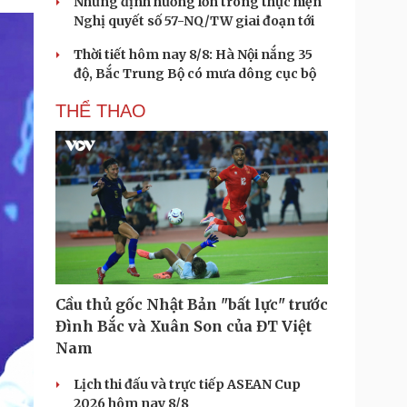
Những định hướng lớn trong thực hiện
Nghị quyết số 57-NQ/TW giai đoạn tới
Thời tiết hôm nay 8/8: Hà Nội nắng 35
độ, Bắc Trung Bộ có mưa dông cục bộ
THỂ THAO
Cầu thủ gốc Nhật Bản "bất lực" trước
Đình Bắc và Xuân Son của ĐT Việt
Nam
Lịch thi đấu và trực tiếp ASEAN Cup
2026 hôm nay 8/8