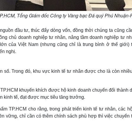
ẻ TP.HCM, Tổng Giám đốc Công ty Vàng bạc Đá quý Phú Nhuận
 nguồn đầu tư, thúc đẩy dòng vốn, đồng thời chúng ta cũng cầ
c ông chủ doanh nghiệp tư nhân, nâng tầm doanh nghiệp tư nh
ớn của Việt Nam (nhưng cũng chỉ là trung bình ở thế giới) 
ến nghị.
 số. Trong đó, khu vực kinh tế tư nhân được cho là còn nhiều
u TP.HCM khuyến khích được hộ kinh doanh chuyển đổi thành 
n kinh tế, đạt được mục tiêu tăng trưởng.
m TP.HCM cho rằng, trong phát triển kinh tế tư nhân, các hộ
n vững, chỉ cần có thêm chính sách phù hợp thì việc chuyển 