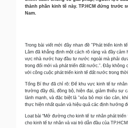
Tin nóng
Việt Nam
thành phần kinh tế này. TP.HCM đứng trước s
Tư vấn luật
Phân tích
Nam.
Sức khỏe
Đời sống
Dinh dưỡng - món ngon
Nhà đẹp
Cây thuốc
Blog
Trong bài viết mới đây nhan đề "Phát triển kinh 
Sản phụ khoa
Tình yêu - Gia đình
Lâm đã khẳng định một cách rõ ràng và đầy cảm h
Nhi khoa
vực nhà nước hay đầu tư nước ngoài mà phải dựa 
Nam khoa
trong đối mới và phát triển đất nước.". Đây không
Làm đẹp - giảm cân
với công cuộc phát triển kinh tế đất nước trong thờ
Phòng mạch online
Ăn sạch sống khỏe
Tổng Bí thư đã chỉ rõ: Để khu vực kinh tế tư nhân
Cải chính
trường đầy đủ, đồng bộ, hiện đại, giảm thiểu sự c
lành mạnh, và đặc biệt là "xóa bỏ mọi rào cản, k
thực hiện nhất quán và hiệu quả các định hướng đ
Loạt bài “Mở đường cho kinh tế tư nhân phát triển
cho kinh tế tư nhân và vai trò dẫn đầu của TP.HCM