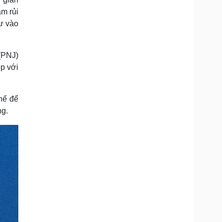
ảm rủi
ư vào
(PNJ)
ệp với
hế để
ng.