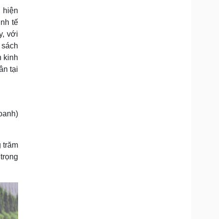
 hiện
nh tế
, với
 sách
n kinh
n tại
doanh)
 trăm
trọng