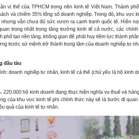
 nhận vị thế của TPHCM trong nền kinh tế Việt Nam. Thành phố
ch và chiếm 35% tổng số doanh nghiệp. Trong đó, khu vực ki
t nhưng vẫn chưa đủ sức vươn ra cạnh tranh quốc tế. Hiện nay
uan trọng nhất trong tăng trưởng kinh tế cả nước, các chính
h phố tạo nền tảng, không gian để phát huy tiềm lực thành phầ
ứng trước sứ mệnh trở thành trung tâm của doanh nghiệp tư nhâ
g đầu tàu
h: doanh nghiệp tư nhân, kinh tế cá thể (chủ yếu là hộ kinh 
 220.000 hộ kinh doanh đang thực hiện nghĩa vụ thuế và hàng
g của khu vực kinh tế phi chính thức này sẽ là bước đi quan 
u quả của kinh tế tư nhân.