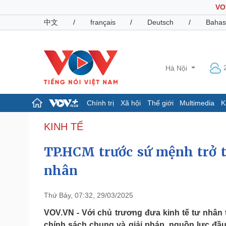
VO
中文
/
français
/
Deutsch
/
Bahas
Hà Nội
Chính trị
Xã hội
Thế giới
Multimedia
K
Chính trị
Xã hội
KINH TẾ
Đảng
Tin 24h
TP.HCM trước sứ mệnh trở 
Tổ chức nhân sự
Dự báo thời tiết
Quốc hội
Giáo dục
nhân
Nhận diện sự thật
Dấu ấn VOV
Việc làm
Biển đảo
Thứ Bảy, 07:32, 29/03/2025
Pháp luật
Quân sự - Quốc phòng
VOV.VN - Với chủ trương đưa kinh tế tư nhân 
Vụ án
Vũ khí
chính sách chung và giải pháp, nguồn lực đầu