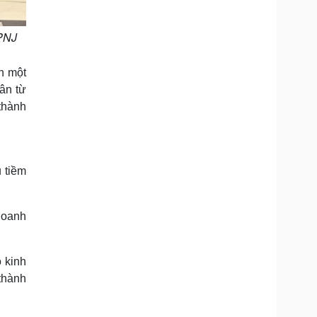
-PNJ
n một
ân từ
thành
 tiềm
doanh
 kinh
thành