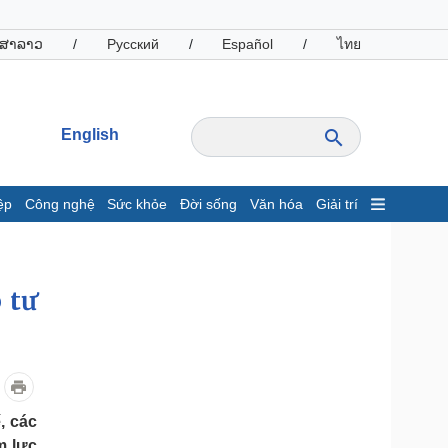
ສາລາວ
/
Русский
/
Español
/
ไทย
English
ệp
Công nghệ
Sức khỏe
Đời sống
Văn hóa
Giải trí
inh tế
Thị trường
ất động sản
Giá vàng
 tư
hởi nghiệp
Tiêu dùng
Tỷ giá
Chứng khoán
Giá cà phê
oanh nghiệp
Công nghệ
, các
hông tin doanh nghiệp
Sành điệu
m lực