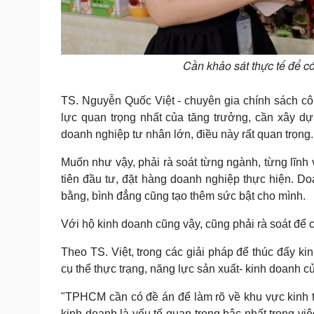
Cần khảo sát thực tế để c
TS. Nguyễn Quốc Việt - chuyên gia chính sách côn
lực quan trọng nhất của tăng trưởng, cần xây d
doanh nghiệp tư nhân lớn, điều này rất quan trọng.
Muốn như vậy, phải rà soát từng ngành, từng lĩnh 
tiên đầu tư, đặt hàng doanh nghiệp thực hiện. 
bằng, bình đẳng cũng tạo thêm sức bật cho mình.
Với hộ kinh doanh cũng vậy, cũng phải rà soát để 
Theo TS. Việt, trong các giải pháp để thúc đẩy ki
cụ thể thực trạng, năng lực sản xuất- kinh doanh 
"TPHCM cần có đề án để làm rõ về khu vực kinh tế
kinh doanh là yếu tố quan trọng bậc nhất trong việ