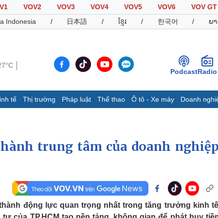
V1
VOV2
VOV3
VOV4
VOV5
VOV6
VOV GT
a Indonesia
/
日本語
/
ខ្មែរ
/
한국어
/
ພາ
27°C
Podcast
Radio
inh tế
Thị trường
Pháp luật
Thể thao
Ô tô - Xe máy
Doanh nghi
Thế giới
Multimedia
K
Quan sát
Video
B
thành trung tâm của doanh nghiệp
Cuộc sống đó đây
Ảnh
K
Hồ sơ
E-Magazine
Infographic
Thể thao
Ô tô - Xe máy
D
thành động lực quan trọng nhất trong tăng trưởng kinh tế
Bóng đá
Ô tô
T
 tư của TP.HCM tạo nền tảng, không gian để phát huy tiề