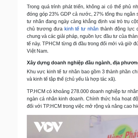
Trong quá trình phát triển, không ai có thể phủ
đóng góp 23% GDP cả nước, 27% tổng thu ngân sá
tư nhân đang ngày càng khẳng định vai trò trụ cộ
chủ trương đưa
kinh tế tư nhân
thành động lực q
chung và các giải pháp, nguồn lực đầu tư của thàn
tế này. TPHCM từng đi đầu trong đổi mới và giờ đ
Việt Nam.
Xây dựng doanh nghiệp đầu ngành, địa phươn
Khu vực kinh tế tư nhân bao gồm 3 thành phần chín
và kinh tế tập thể (chủ yếu là hợp tác xã).
TP.HCM có khoảng 278.000 doanh nghiệp tư nhân,
ngàn cá nhân kinh doanh. Chính thức hóa hoạt độn
đối với TP.HCM trong việc mở rộng và nâng cao hiệ