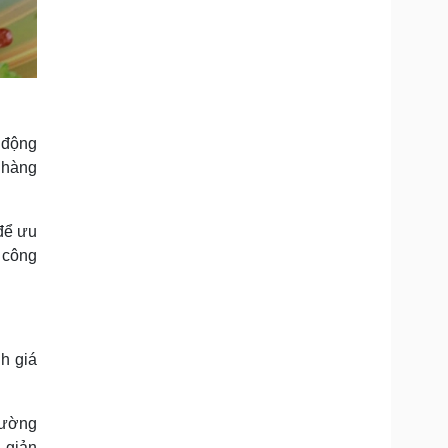
 động
 hàng
 để ưu
 công
nh giá
rường
n giản