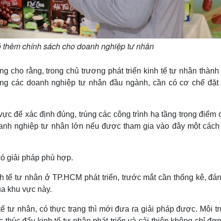
ó thêm chính sách cho doanh nghiệp tư nhân
g cho rằng, trong chủ trương phát triển kinh tế tư nhân thành
ựng các doanh nghiệp tư nhân đầu ngành, cần có cơ chế đặt
vực để xác định đúng, trúng các công trình hạ tầng trọng điểm
Doanh nghiệp tư nhân lớn nếu được tham gia vào đây một cách
có giải pháp phù hợp.
nh tế tư nhân ở TP.HCM phát triển, trước mắt cần thống kê, đá
của khu vực này.
 tư nhân, có thực trạng thì mới đưa ra giải pháp được. Môi t
c thúc đẩy kinh tế tư nhân phát triển và cải thiện không chỉ đơ