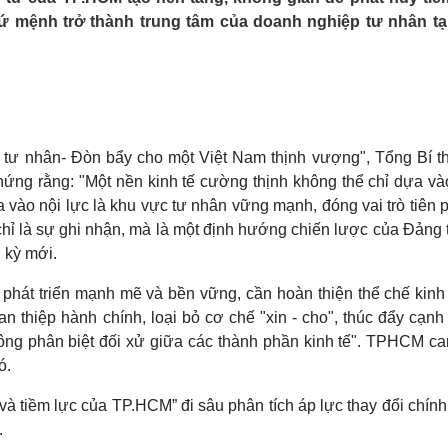
Lịch thi đấu bóng đá
Xe máy
ứ mệnh trở thành trung tâm của doanh nghiệp tư nhân tại
Thế giới thể thao
Tư vấn
eSports
V
Hậu trường
Văn hóa
Giải trí
D
Sân khấu - Điện ảnh
Nghệ sĩ
Văn học
Thời trang
tế tư nhân- Đòn bẩy cho một Việt Nam thịnh vượng", Tổng Bí t
Âm nhạc
Sao Việt
c
ứng rằng: "Một nền kinh tế cường thịnh không thể chỉ dựa và
Di sản
vào nội lực là khu vực tư nhân vững mạnh, đóng vai trò tiên 
 chỉ là sự ghi nhận, mà là một định hướng chiến lược của Đảng 
i kỳ mới.
 phát triển mạnh mẽ và bền vững, cần hoàn thiện thể chế kinh 
an thiệp hành chính, loại bỏ cơ chế "xin - cho", thúc đẩy cạnh
hông phân biệt đối xử giữa các thành phần kinh tế". TPHCM ca
ó.
 và tiềm lực của TP.HCM” đi sâu phân tích áp lực thay đổi chín
.