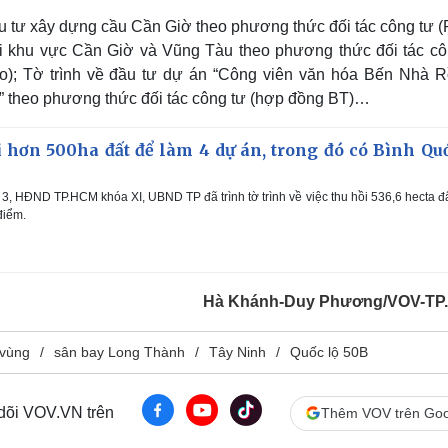
ầu tư xây dựng cầu Cần Giờ theo phương thức đối tác công tư (
i khu vực Cần Giờ và Vũng Tàu theo phương thức đối tác cô
o); Tờ trình về đầu tư dự án “Công viên văn hóa Bến Nhà R
 theo phương thức đối tác công tư (hợp đồng BT)…
 hơn 500ha đất để làm 4 dự án, trong đó có Bình Quớ
 3, HĐND TP.HCM khóa XI, UBND TP đã trình tờ trình về việc thu hồi 536,6 hecta đ
điểm.
Hà Khánh-Duy Phương/VOV-TP
 vùng
sân bay Long Thành
Tây Ninh
Quốc lộ 50B
 dõi VOV.VN trên
Thêm VOV trên Goo