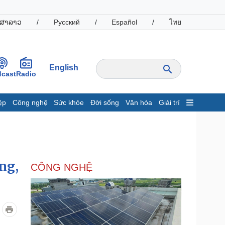
ສາລາວ
/
Русский
/
Español
/
ไทย
English
cast
Radio
ệp
Công nghệ
Sức khỏe
Đời sống
Văn hóa
Giải trí
inh tế
Thị trường
ất động sản
Giá vàng
hởi nghiệp
Tiêu dùng
Tỷ giá
ng,
CÔNG NGHỆ
Chứng khoán
Giá cà phê
oanh nghiệp
Công nghệ
hông tin doanh nghiệp
Sành điệu