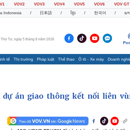
V1
VOV2
VOV3
VOV4
VOV5
VOV6
VOV GT
a Indonesia
/
日本語
/
ខ្មែរ
/
한국어
/
ພາ
Thứ Tư, ngày 5 tháng 8 năm 2026
Pod
inh tế
Thị trường
Pháp luật
Thể thao
Ô tô - Xe máy
Doanh nghi
Thế giới
Multimedia
K
Quan sát
Video
B
Cuộc sống đó đây
Ảnh
K
Hồ sơ
E-Magazine
ự án giao thông kết nối liên vù
Infographic
Thể thao
Ô tô - Xe máy
D
Bóng đá
Ô tô
T