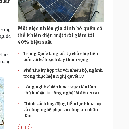
 quan
Doanh nghiệp 24h
Tin Công nghệ
Doanh nhân
Trải nghiệm
ì cộng đồng
Chuyển đổi số
Một việc nhiều gia đình bỏ quên có
rương
u lịch
Podcast
thể khiến điện mặt trời giảm tới
 Quốc
Tư vấn
Câu chuyện thời sự
40% hiệu suất
Săn Tour
Đọc truyện đêm khuya
heck-in
Cửa sổ tình yêu
Trung Quốc tăng tốc tự chủ chip tiên
Nhựt,
Kể chuyện cho bé
tiến với kế hoạch đầy tham vọng
hoảng
Hạt giống tâm hồn
Phú Thọ ký hợp tác với nhiều bộ, ngành
trong thực hiện Nghị quyết 57
Công nghệ chiến lược: Mục tiêu làm
chủ ít nhất 10 công nghệ lõi đến 2030
Chính sách huy động tiềm lực khoa học
và công nghệ phục vụ công an nhân
dân
Ô TÔ