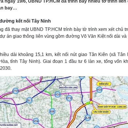
a ngày 19/6, UBND TP.HCM đã trình bày nhiều tờ trình liên
Lịch thi đấu bóng đá
Xe máy
sân bay…
Thế giới thể thao
Tư vấn
eSports
V
 đường kết nối Tây Ninh
Hậu trường
ã thay mặt UBND TP.HCM trình bày tờ trình xem xét chủ t
Văn hóa
Giải trí
D
dự án giao thông liên vùng gồm đường Võ Văn Kiệt nối dài và
Sân khấu - Điện ảnh
Nghệ sĩ
Văn học
Thời trang
Âm nhạc
Sao Việt
c
hiều dài khoảng 15,1 km, kết nối nút giao Tân Kiên (xã Tân 
Di sản
, tỉnh Tây Ninh). Giai đoạn 1 đầu tư 6 làn xe, tổng vốn k
 2030.