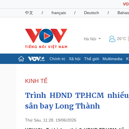
VO
中文
/
français
/
Deutsch
/
Bahas
26°C
Hà Nội
Chính trị
Xã hội
Thế giới
Multimedia
K
Chính trị
Xã hội
Đảng
Tin 24h
KINH TẾ
Tổ chức nhân sự
Dự báo thời tiết
Quốc hội
Giáo dục
Trình HĐND TP.HCM nhiều d
Nhận diện sự thật
Dấu ấn VOV
Việc làm
sân bay Long Thành
Biển đảo
Pháp luật
Quân sự - Quốc phòng
Thứ Sáu, 11:28, 19/06/2026
Vụ án
Vũ khí