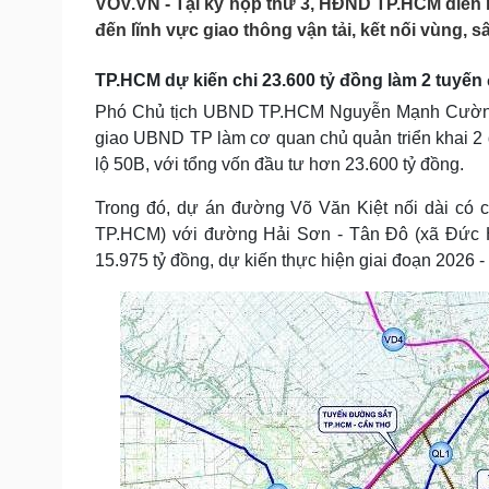
VOV.VN - Tại kỳ họp thứ 3, HĐND TP.HCM diễn r
Tin nóng
Việt Nam
đến lĩnh vực giao thông vận tải, kết nối vùng, 
Tư vấn luật
Phân tích
TP.HCM dự kiến chi 23.600 tỷ đồng làm 2 tuyến
Phó Chủ tịch UBND TP.HCM Nguyễn Mạnh Cường đ
Sức khỏe
Đời sống
giao UBND TP làm cơ quan chủ quản triển khai 2 
Dinh dưỡng - món ngon
Nhà đẹp
lộ 50B, với tổng vốn đầu tư hơn 23.600 tỷ đồng.
Cây thuốc
Blog
Sản phụ khoa
Tình yêu - Gia đình
Trong đó, dự án đường Võ Văn Kiệt nối dài có c
Nhi khoa
TP.HCM) với đường Hải Sơn - Tân Đô (xã Đức Hòa
Nam khoa
15.975 tỷ đồng, dự kiến thực hiện giai đoạn 2026 -
Làm đẹp - giảm cân
Phòng mạch online
Ăn sạch sống khỏe
Cải chính