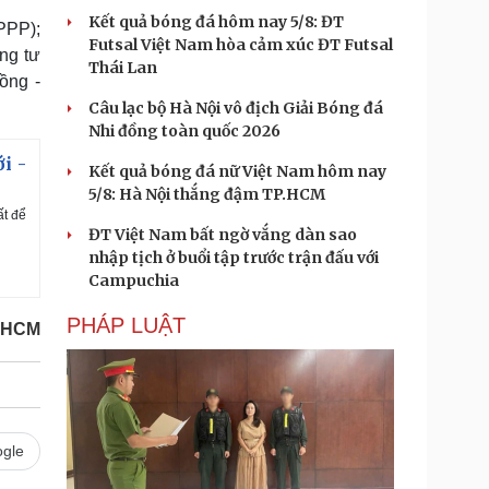
Kết quả bóng đá hôm nay 5/8: ĐT
PPP);
Futsal Việt Nam hòa cảm xúc ĐT Futsal
ng tư
Thái Lan
ồng -
Câu lạc bộ Hà Nội vô địch Giải Bóng đá
Nhi đồng toàn quốc 2026
i -
Kết quả bóng đá nữ Việt Nam hôm nay
5/8: Hà Nội thắng đậm TP.HCM
ất để
ĐT Việt Nam bất ngờ vắng dàn sao
nhập tịch ở buổi tập trước trận đấu với
Campuchia
PHÁP LUẬT
.HCM
gle