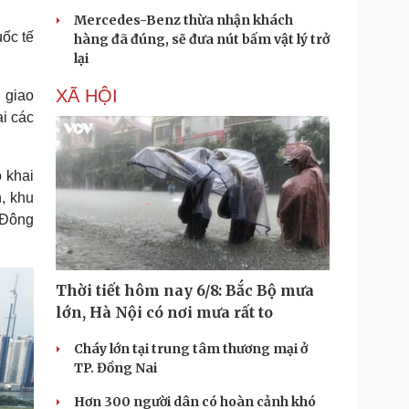
Mercedes-Benz thừa nhận khách
ốc tế
hàng đã đúng, sẽ đưa nút bấm vật lý trở
lại
XÃ HỘI
 giao
i các
 khai
, khu
 Đông
Thời tiết hôm nay 6/8: Bắc Bộ mưa
lớn, Hà Nội có nơi mưa rất to
Cháy lớn tại trung tâm thương mại ở
TP. Đồng Nai
Hơn 300 người dân có hoàn cảnh khó