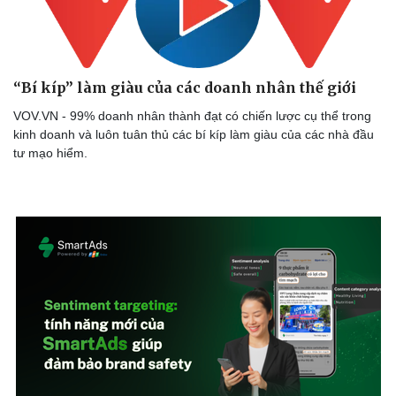
Doanh nghiệp
Công nghệ
Thông tin doanh nghiệp
Sành điệu
Doanh nghiệp 24h
Tin Công nghệ
“Bí kíp” làm giàu của các doanh nhân thế giới
Doanh nhân
Trải nghiệm
Vì cộng đồng
Chuyển đổi số
VOV.VN - 99% doanh nhân thành đạt có chiến lược cụ thể trong
kinh doanh và luôn tuân thủ các bí kíp làm giàu của các nhà đầu
tư mạo hiểm.