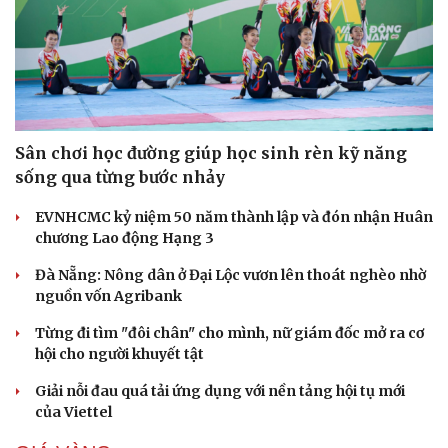
Sân chơi học đường giúp học sinh rèn kỹ năng
sống qua từng bước nhảy
EVNHCMC kỷ niệm 50 năm thành lập và đón nhận Huân
chương Lao động Hạng 3
Đà Nẵng: Nông dân ở Đại Lộc vươn lên thoát nghèo nhờ
nguồn vốn Agribank
Cải chính
Từng đi tìm "đôi chân" cho mình, nữ giám đốc mở ra cơ
hội cho người khuyết tật
Giải nỗi đau quá tải ứng dụng với nền tảng hội tụ mới
của Viettel