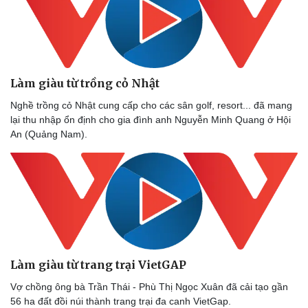
Lịch thi đấu bóng đá
Xe máy
Thế giới thể thao
Tư vấn
eSports
Hậu trường
Làm giàu từ trồng cỏ Nhật
Nghề trồng cỏ Nhật cung cấp cho các sân golf, resort... đã mang
lại thu nhập ổn định cho gia đình anh Nguyễn Minh Quang ở Hội
An (Quảng Nam).
Làm giàu từ trang trại VietGAP
Vợ chồng ông bà Trần Thái - Phù Thị Ngọc Xuân đã cải tạo gần
56 ha đất đồi núi thành trang trại đa canh VietGap.