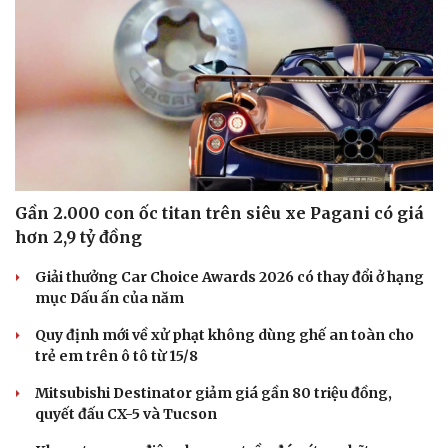
Sức khỏe
Đời sống
Dinh dưỡng - món ngon
Nhà đẹp
Cây thuốc
Blog
Sản phụ khoa
Tình yêu - Gia đình
Nhi khoa
Nam khoa
Gần 2.000 con ốc titan trên siêu xe Pagani có giá
Làm đẹp - giảm cân
hơn 2,9 tỷ đồng
Phòng mạch online
Ăn sạch sống khỏe
Giải thưởng Car Choice Awards 2026 có thay đổi ở hạng
mục Dấu ấn của năm
Quy định mới về xử phạt không dùng ghế an toàn cho
trẻ em trên ô tô từ 15/8
Mitsubishi Destinator giảm giá gần 80 triệu đồng,
quyết đấu CX-5 và Tucson