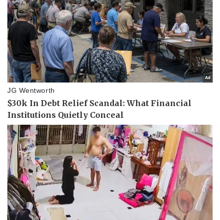
Pháp luật
Quân sự - Quốc phòng
Vụ án
Vũ khí
Tin nóng
Việt Nam