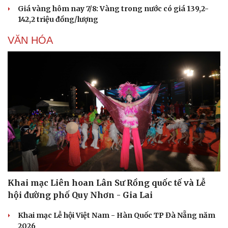
Giá vàng hôm nay 7/8: Vàng trong nước có giá 139,2-
142,2 triệu đồng/lượng
VĂN HÓA
Du lịch
Podcast
Tư vấn
Câu chuyện thời sự
Săn Tour
Đọc truyện đêm khuya
check-in
Cửa sổ tình yêu
Kể chuyện cho bé
Khai mạc Liên hoan Lân Sư Rồng quốc tế và Lễ
Hạt giống tâm hồn
hội đường phố Quy Nhơn - Gia Lai
Khai mạc Lễ hội Việt Nam - Hàn Quốc TP Đà Nẵng năm
2026