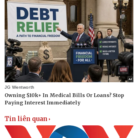
Tin liên quan
Thể thao
Ô tô - Xe máy
Bóng đá
Ô tô