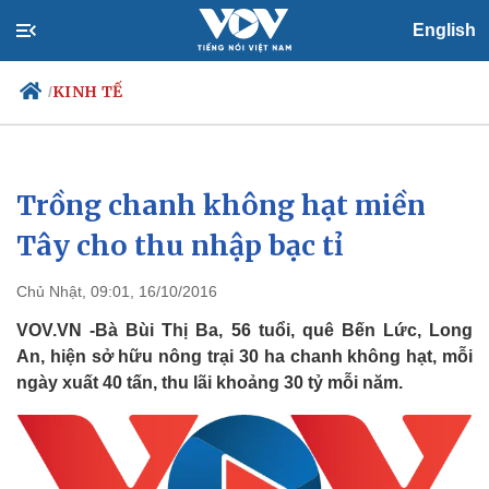
English
KINH TẾ
/
Trồng chanh không hạt miền
Chính trị
Xã hội
Đảng
Tin 24h
Tây cho thu nhập bạc tỉ
Tổ chức nhân sự
Dự báo thời tiết
Quốc hội
Giáo dục
Chủ Nhật, 09:01, 16/10/2016
Nhận diện sự thật
Dấu ấn VOV
Việc làm
VOV.VN -Bà Bùi Thị Ba, 56 tuổi, quê Bến Lức, Long
Biển đảo
An, hiện sở hữu nông trại 30 ha chanh không hạt, mỗi
ngày xuất 40 tấn, thu lãi khoảng 30 tỷ mỗi năm.