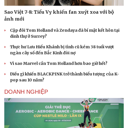
Sao Việt 7-8: Tiểu Vy khiến fan xuýt xoa với bộ
ảnh mới
Cặp đôi Tom Holland và Zendaya đã bí mật kết hôn tại
dinh thự ở Surrey?
Thực hư Lưu Hiểu Khánh bị tình cũ kém 38 tuổi vượt
ngàn cây số đến Bắc Kinh đòi nợ
Vì sao Marvel cần Tom Holland hơn bao giờ hết?
Điều gì khiến BLACKPINK trở thành biểu tượng của K-
pop sau 10 năm?
DOANH NGHIỆP