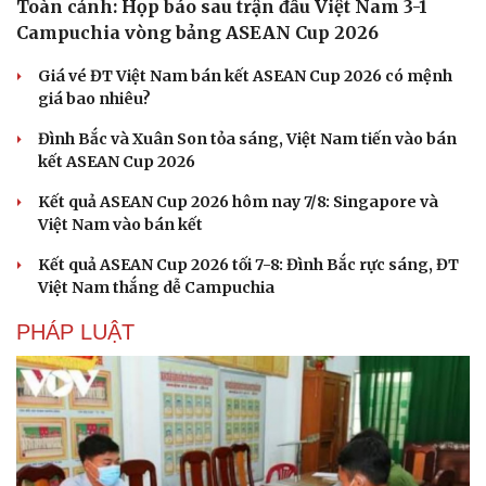
Toàn cảnh: Họp báo sau trận đấu Việt Nam 3-1
Campuchia vòng bảng ASEAN Cup 2026
Giá vé ĐT Việt Nam bán kết ASEAN Cup 2026 có mệnh
giá bao nhiêu?
Đình Bắc và Xuân Son tỏa sáng, Việt Nam tiến vào bán
kết ASEAN Cup 2026
Kết quả ASEAN Cup 2026 hôm nay 7/8: Singapore và
Việt Nam vào bán kết
Văn hóa
Giải trí
Sân khấu - Điện ảnh
Nghệ sĩ
Kết quả ASEAN Cup 2026 tối 7-8: Đình Bắc rực sáng, ĐT
Văn học
Thời trang
Việt Nam thắng dễ Campuchia
Âm nhạc
Sao Việt
PHÁP LUẬT
Di sản