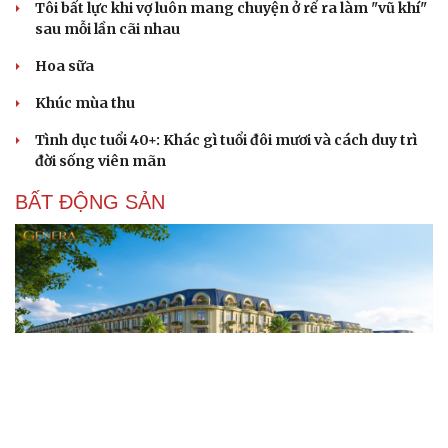
Tôi bất lực khi vợ luôn mang chuyện ở rể ra làm "vũ khí"
sau mỗi lần cãi nhau
Hoa sữa
Khúc mùa thu
Tình dục tuổi 40+: Khác gì tuổi đôi mươi và cách duy trì
đời sống viên mãn
BẤT ĐỘNG SẢN