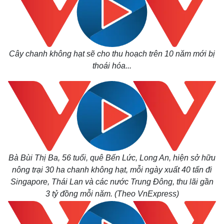
Cây chanh không hạt
sẽ cho thu hoạch trên 10 năm mới bị
thoái hóa...
Thế giới
Multimedia
Quan sát
Video
Bà Bùi Thị Ba, 56 tuổi, quê Bến Lức, Long An,
hiện sở hữu
Cuộc sống đó đây
Ảnh
nông trại 30 ha chanh không hạt, mỗi ngày xuất 40 tấn đi
Hồ sơ
E-Magazine
Singapore, Thái Lan và các nước Trung Đông, thu lãi gần
Infographic
3 tỷ đồng mỗi năm. (Theo VnExpress)