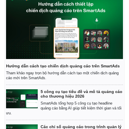
Hướng dẫn cách tạo chiến dịch quảng cáo trên SmartAds
Tham khảo ngay trọn bộ hướng dẫn cách tạo một chiến dịch quảng
cáo mới trên SmartAds.
5 công cụ tạo tiêu đề và mô tả quảng cáo
Kinh tế
Thị trường
cho thương hiệu 2026
Bất động sản
Giá vàng
SmartAds tổng hợp 5 công cụ tạo headline
Khởi nghiệp
Tiêu dùng
quảng cáo bằng AI giúp tiết kiệm thời gian và tối
Tỷ giá
ưu.
Chứng khoán
Giá cà phê
Các chỉ số quảng cáo trong trình quản lý