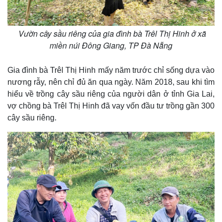
Vườn cây sầu riêng của gia đình bà Trêl Thị Hinh ở xã
miền núi Đông Giang, TP Đà Nẵng
Kinh tế
Thị trường
Bất động sản
Giá vàng
Khởi nghiệp
Tiêu dùng
Gia đình bà Trêl Thị Hinh mấy năm trước chỉ sống dựa vào
Tỷ giá
nương rẫy, nên chỉ đủ ăn qua ngày. Năm 2018, sau khi tìm
Chứng khoán
hiểu về trồng cây sầu riêng của người dân ở tỉnh Gia Lai,
Giá cà phê
vợ chồng bà Trêl Thị Hinh đã vay vốn đầu tư trồng gần 300
cây sầu riêng.