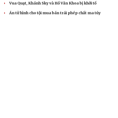
Vua Quạt, Khánh Sky và Hồ Văn Khoa bị khởi tố
Án tử hình cho tội mua bán trái phép chất ma túy
Tuyên án chung thân người mẹ sát hại con ruột để trục
lợi tiền bảo hiểm
THỊ TRƯỜNG
Giá cà phê hôm nay 8/8: Giá cà phê giảm trên cả 2