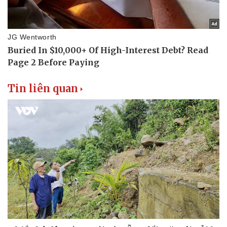
Tin liên quan
Văn hóa
Giải trí
Sân khấu - Điện ảnh
Nghệ sĩ
Văn học
Thời trang
Âm nhạc
Sao Việt
Di sản