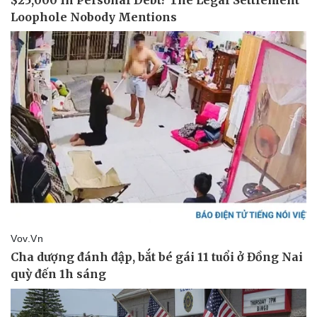
Sức khỏe
Đời sống
Dinh dưỡng - món ngon
Nhà đẹp
Cây thuốc
Blog
Sản phụ khoa
Tình yêu - Gia đình
Nhi khoa
Nam khoa
Làm đẹp - giảm cân
Phòng mạch online