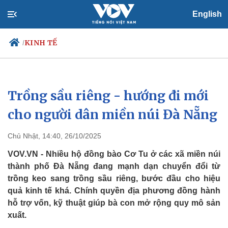
English
KINH TẾ
/
Trồng sầu riêng - hướng đi mới
Chính trị
Xã hội
Đảng
Tin 24h
cho người dân miền núi Đà Nẵng
Tổ chức nhân sự
Dự báo thời tiết
Quốc hội
Giáo dục
Chủ Nhật, 14:40, 26/10/2025
Nhận diện sự thật
Dấu ấn VOV
Việc làm
VOV.VN - Nhiều hộ đồng bào Cơ Tu ở các xã miền núi
Biển đảo
thành phố Đà Nẵng đang mạnh dạn chuyển đổi từ
trồng keo sang trồng sầu riêng, bước đầu cho hiệu
quả kinh tế khá. Chính quyền địa phương đồng hành
hỗ trợ vốn, kỹ thuật giúp bà con mở rộng quy mô sản
xuất.