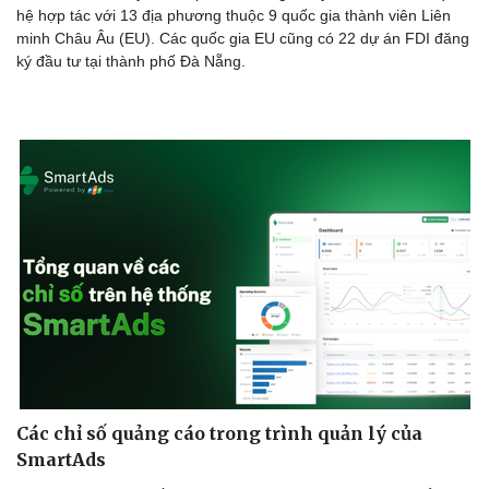
hệ hợp tác với 13 địa phương thuộc 9 quốc gia thành viên Liên
minh Châu Âu (EU). Các quốc gia EU cũng có 22 dự án FDI đăng
ký đầu tư tại thành phố Đà Nẵng.
Du lịch
Podcast
Tư vấn
Câu chuyện thời sự
Săn Tour
Đọc truyện đêm khuya
check-in
Cửa sổ tình yêu
Kể chuyện cho bé
Hạt giống tâm hồn
Các chỉ số quảng cáo trong trình quản lý của
SmartAds