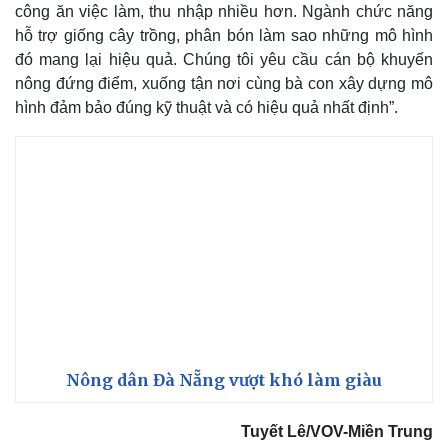
công ăn việc làm, thu nhập nhiều hơn. Ngành chức năng
Thế giới thể thao
Tư vấn
hỗ trợ giống cây trồng, phân bón làm sao những mô hình
eSports
đó mang lại hiệu quả. Chúng tôi yêu cầu cán bộ khuyến
Hậu trường
nông đứng điểm, xuống tận nơi cùng bà con xây dựng mô
hình đảm bảo đúng kỹ thuật và có hiệu quả nhất định”.
Nông dân Đà Nẵng vượt khó làm giàu
Tuyết Lê/VOV-Miền Trung