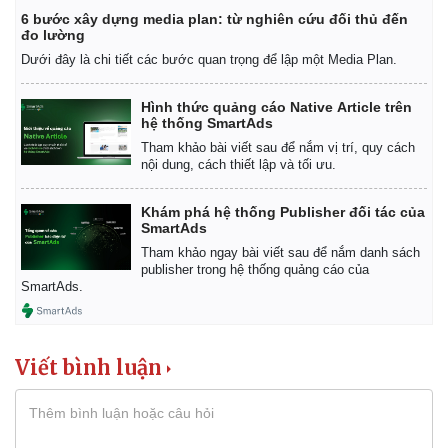
6 bước xây dựng media plan: từ nghiên cứu đối thủ đến
đo lường
Dưới đây là chi tiết các bước quan trọng để lập một Media Plan.
Hình thức quảng cáo Native Article trên
hệ thống SmartAds
Tham khảo bài viết sau để nắm vị trí, quy cách
nội dung, cách thiết lập và tối ưu.
Khám phá hệ thống Publisher đối tác của
SmartAds
Tham khảo ngay bài viết sau để nắm danh sách
publisher trong hệ thống quảng cáo của
SmartAds.
Doanh nghiệp
Công nghệ
Viết bình luận
Thông tin doanh nghiệp
Sành điệu
Doanh nghiệp 24h
Tin Công nghệ
Doanh nhân
Trải nghiệm
Vì cộng đồng
Chuyển đổi số