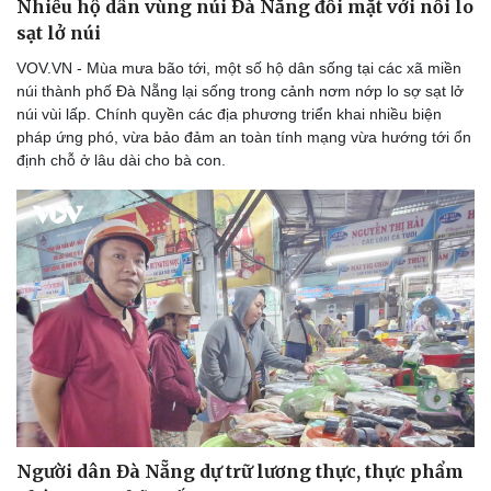
Nhiều hộ dân vùng núi Đà Nẵng đối mặt với nỗi lo
sạt lở núi
VOV.VN - Mùa mưa bão tới, một số hộ dân sống tại các xã miền
núi thành phố Đà Nẵng lại sống trong cảnh nơm nớp lo sợ sạt lở
núi vùi lấp. Chính quyền các địa phương triển khai nhiều biện
pháp ứng phó, vừa bảo đảm an toàn tính mạng vừa hướng tới ổn
định chỗ ở lâu dài cho bà con.
Người dân Đà Nẵng dự trữ lương thực, thực phẩm