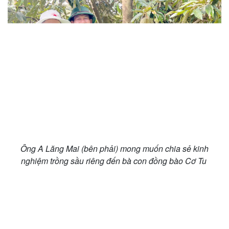
Pháp luật
Quân sự - Quốc phòng
Vụ án
Vũ khí
Tin nóng
Việt Nam
Tư vấn luật
Phân tích
Ông A Lăng Mai (bên phải) mong muốn chia sẻ kinh
nghiệm trồng sầu riêng đến bà con đồng bào Cơ Tu