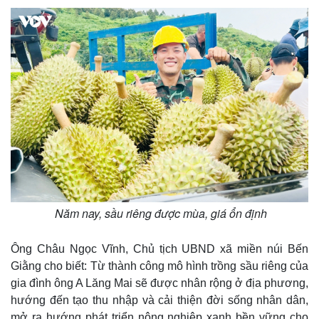
Thế giới
Multimedia
Quan sát
Video
Cuộc sống đó đây
Ảnh
Hồ sơ
E-Magazine
Infographic
Năm nay, sầu riêng được mùa, giá ổn định
Ông Châu Ngọc Vĩnh, Chủ tịch UBND xã miền núi Bến
Giằng cho biết: Từ thành công mô hình trồng sầu riêng của
gia đình ông A Lăng Mai sẽ được nhân rộng ở địa phương,
hướng đến tạo thu nhập và cải thiện đời sống nhân dân,
mở ra hướng phát triển nông nghiệp xanh bền vững cho