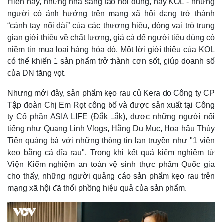
Hiện nay, những nhà sáng tạo nội dung, hay KOL - những
người có ảnh hưởng trên mạng xã hội đang trở thành
“cánh tay nối dài” của các thương hiệu, đóng vai trò trung
gian giới thiệu về chất lượng, giá cả để người tiêu dùng có
niềm tin mua loại hàng hóa đó. Một lời giới thiệu của KOL
có thể khiến 1 sản phẩm trở thành cơn sốt, giúp doanh số
của DN tăng vọt.
Nhưng mới đây, sản phẩm kẹo rau củ Kera do Công ty CP
Tập đoàn Chị Em Rọt công bố và được sản xuất tại Công
ty Cổ phần ASIA LIFE (Đắk Lắk), được những người nổi
tiếng như Quang Linh Vlogs, Hằng Du Mục, Hoa hậu Thùy
Tiên quảng bá với những thông tin lan truyền như "1 viên
kẹo bằng cả đĩa rau". Trong khi kết quả kiểm nghiệm từ
Viện Kiểm nghiệm an toàn vệ sinh thực phẩm Quốc gia
cho thấy, những người quảng cáo sản phẩm kẹo rau trên
mạng xã hội đã thổi phồng hiệu quả của sản phẩm.