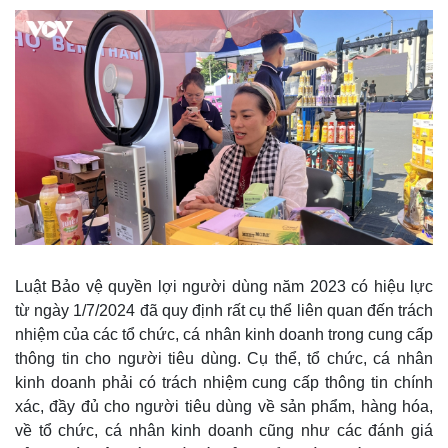
Luật Bảo vệ quyền lợi người dùng năm 2023 có hiệu lực
từ ngày 1/7/2024 đã quy định rất cụ thể liên quan đến trách
nhiệm của các tổ chức, cá nhân kinh doanh trong cung cấp
Kinh tế
Thị trường
thông tin cho người tiêu dùng. Cụ thể, tổ chức, cá nhân
Bất động sản
Giá vàng
kinh doanh phải có trách nhiệm cung cấp thông tin chính
Khởi nghiệp
Tiêu dùng
xác, đầy đủ cho người tiêu dùng về sản phẩm, hàng hóa,
Tỷ giá
về tổ chức, cá nhân kinh doanh cũng như các đánh giá
Chứng khoán