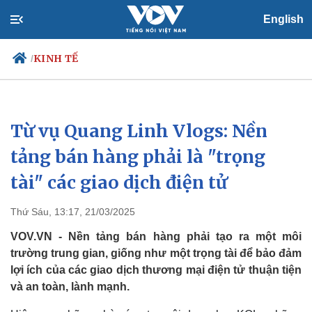
English
KINH TẾ
/
Từ vụ Quang Linh Vlogs: Nền
Chính trị
Xã hội
Đảng
Tin 24h
tảng bán hàng phải là "trọng
Tổ chức nhân sự
Dự báo thời tiết
tài" các giao dịch điện tử
Quốc hội
Giáo dục
Nhận diện sự thật
Dấu ấn VOV
Việc làm
Thứ Sáu, 13:17, 21/03/2025
Biển đảo
VOV.VN - Nền tảng bán hàng phải tạo ra một môi
trường trung gian, giống như một trọng tài để bảo đảm
lợi ích của các giao dịch thương mại điện tử thuận tiện
và an toàn, lành mạnh.