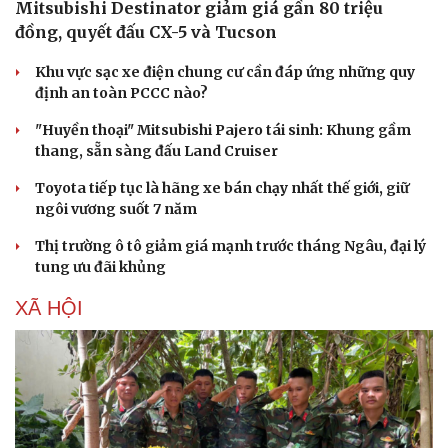
Mitsubishi Destinator giảm giá gần 80 triệu
đồng, quyết đấu CX-5 và Tucson
Khu vực sạc xe điện chung cư cần đáp ứng những quy
định an toàn PCCC nào?
"Huyền thoại" Mitsubishi Pajero tái sinh: Khung gầm
thang, sẵn sàng đấu Land Cruiser
Toyota tiếp tục là hãng xe bán chạy nhất thế giới, giữ
ngôi vương suốt 7 năm
Thị trường ô tô giảm giá mạnh trước tháng Ngâu, đại lý
tung ưu đãi khủng
Văn hóa
Giải trí
XÃ HỘI
Sân khấu - Điện ảnh
Nghệ sĩ
Văn học
Thời trang
Âm nhạc
Sao Việt
Di sản