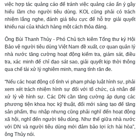
việc hợp tác quảng cáo để tránh việc quảng cáo ẩn ý gây
hiểu lầm cho người tiêu dùng. KOL cũng phải có trách
nhiệm lắng nghe, đánh giá tiêu cực để hỗ trợ giải quyết
khiếu nại của khách hàng một cách thỏa đáng.
Ông Bùi Thanh Thủy - Phó Chủ tịch kiêm Tổng thư ký Hội
Bảo vệ người tiêu dùng Việt Nam đề xuất, cơ quan quản lý
nhà nước tăng cường hoạt động kiểm tra, giám sát, điều
tra, xác minh để chỉ đạo sát sao, giải quyết kịp thời thông
qua chế tài xử lý nghiêm minh, mang tính răn đe.
“Nếu các hoạt động cố tình vi phạm pháp luật hình sự, phải
xem xét trách nhiệm hình sự đối với tổ chức, cá nhân để
xử lý về hình sự. Các DN cần tăng cường áp dụng các
phương tiện khoa học kỹ thuật, đổi mới sáng tạo để tăng
sản phẩm, thu nhập nhưng cũng phải nghĩ đến hoạt động
xã hội, nghĩ đến người tiêu dùng. Như thế giữa nhà nước
với DN và người tiêu dùng mới đảm bảo lợi ích hài hòa”,
ông Thủy nói.