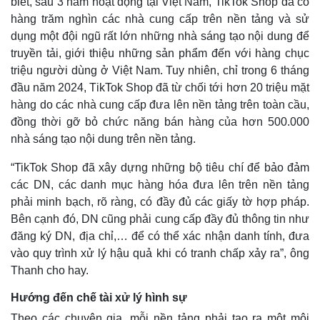
biết, sau 3 năm hoạt động tại Việt Nam, TikTok Shop đã có
hàng trăm nghìn các nhà cung cấp trên nền tảng và sử
dụng một đội ngũ rất lớn những nhà sáng tạo nội dung để
truyền tải, giới thiệu những sản phẩm đến với hàng chục
triệu người dùng ở Việt Nam. Tuy nhiên, chỉ trong 6 tháng
đầu năm 2024, TikTok Shop đã từ chối tới hơn 20 triệu mặt
hàng do các nhà cung cấp đưa lên nền tảng trên toàn cầu,
đồng thời gỡ bỏ chức năng bán hàng của hơn 500.000
nhà sáng tạo nội dung trên nền tảng.
“TikTok Shop đã xây dựng những bộ tiêu chí để bảo đảm
các DN, các danh mục hàng hóa đưa lên trên nền tảng
phải minh bạch, rõ ràng, có đầy đủ các giấy tờ hợp pháp.
Thế giới
Multimedia
Bên cạnh đó, DN cũng phải cung cấp đầy đủ thông tin như
Quan sát
Video
đăng ký DN, địa chỉ,… để có thể xác nhận danh tính, đưa
Cuộc sống đó đây
Ảnh
vào quy trình xử lý hậu quả khi có tranh chấp xảy ra”, ông
Hồ sơ
E-Magazine
Thanh cho hay.
Infographic
Hướng đến chế tài xử lý hình sự
Theo các chuyên gia, mỗi nền tảng phải tạo ra một môi