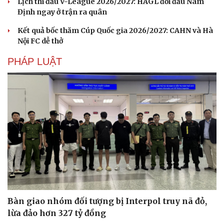
Lịch thi đấu V-League 2026/2027: HAGL đối đầu Nam
Định ngay ở trận ra quân
Kết quả bốc thăm Cúp Quốc gia 2026/2027: CAHN và Hà
Nội FC dễ thở
PHÁP LUẬT
Du lịch
Podcast
Tư vấn
Câu chuyện thời sự
Bàn giao nhóm đối tượng bị Interpol truy nã đỏ,
Săn Tour
Đọc truyện đêm khuya
check-in
Cửa sổ tình yêu
lừa đảo hơn 327 tỷ đồng
Kể chuyện cho bé