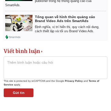
publisher trong hệ thống quảng cáo của
Vụ án
Vũ khí
SmartAds.
Tin nóng
Việt Nam
Tư vấn luật
Phân tích
Tổng quan về hình thức quảng cáo
Brand Video Ads trên SmartAds
Định nghĩa, vị trí hiển thị, quy cách nội dung,
cách thiết lập và tối ưu Brand Video Ads.
Viết bình luận
This site is protected by reCAPTCHA and the Google
Privacy Policy
and
Terms of
Service
apply.
Gửi tin