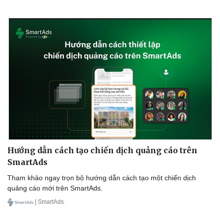
Sức khỏe
Đời sống
Dinh dưỡng - món ngon
Nhà đẹp
Cây thuốc
Blog
Sản phụ khoa
Tình yêu - Gia đình
Nhi khoa
Nam khoa
Làm đẹp - giảm cân
Hướng dẫn cách tạo chiến dịch quảng cáo trên
Phòng mạch online
Ăn sạch sống khỏe
SmartAds
Tham khảo ngay trọn bộ hướng dẫn cách tạo một chiến dịch
quảng cáo mới trên SmartAds.
| SmartAds