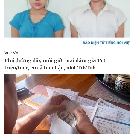
Thể thao
Ô tô - Xe máy
Bóng đá
Ô tô
Lịch thi đấu bóng đá
Xe máy
Thế giới thể thao
Tư vấn
eSports
Hậu trường