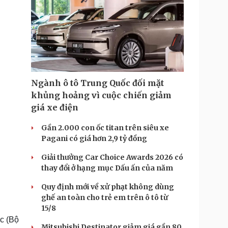
Ngành ô tô Trung Quốc đối mặt
khủng hoảng vì cuộc chiến giảm
giá xe điện
Gần 2.000 con ốc titan trên siêu xe
Pagani có giá hơn 2,9 tỷ đồng
Giải thưởng Car Choice Awards 2026 có
thay đổi ở hạng mục Dấu ấn của năm
Quy định mới về xử phạt không dùng
ghế an toàn cho trẻ em trên ô tô từ
15/8
ực (Bộ
Mitsubishi Destinator giảm giá gần 80