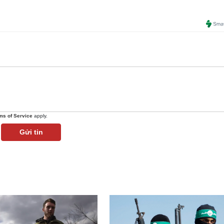
ms of Service
apply.
Gửi tin