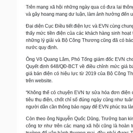
Trên mạng xã hội những ngày qua có đưa lại thôn
và gây hoang mang dư luận, làm ảnh hưởng đến uy
Đại diện Cục Điều tiết điện lực và EVN cùng chun
thấy mức tiền điện của các khách hàng sinh hoạt 
những lý giải và Bộ Công Thương cũng đã có báo
nước quy định.
Ông Võ Quang Lâm, Phó Tổng giám đốc EVN cho biết
Quyết định 648/QĐ-BCT về điều chỉnh mức giá bán
giá bán điện có hiệu lực từ 2019 của Bộ Công Thư
trên website.
“Không thể có chuyện EVN tự sửa hóa đơn điện c
tiêu thụ điện, chốt chỉ số đúng ngày cũng như tuân
người dân cần thông báo ngay để EVN phúc tra làm
Còn theo ông Nguyễn Quốc Dũng, Trưởng ban kinh
công tơ như trên các mạng xã hội cũng là hoàn 
trường để vận hành thương mại, đều phải được T