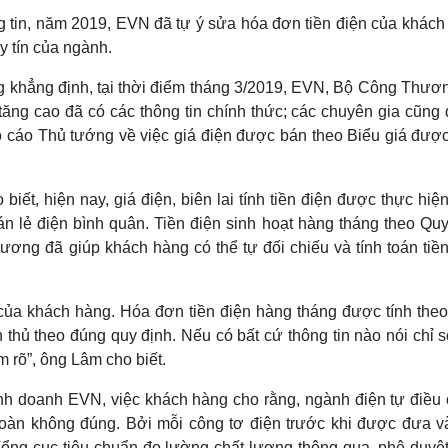
g tin, năm 2019, EVN đã tự ý sửa hóa đơn tiền điện của khách
 tín của ngành.
g khẳng định, tại thời điểm tháng 3/2019, EVN, Bộ Công Thươn
tăng cao đã có các thông tin chính thức; các chuyên gia cũng 
 cáo Thủ tướng về việc giá điện được bán theo Biểu giá đượ
, hiện nay, giá điện, biên lai tính tiền điện được thực hiện
 lẻ điện bình quân. Tiền điện sinh hoạt hàng tháng theo Quy
ơng đã giúp khách hàng có thể tự đối chiếu và tính toán tiền
ủa khách hàng. Hóa đơn tiền điện hàng tháng được tính the
 thủ theo đúng quy định. Nếu có bất cứ thông tin nào nói chỉ s
 rõ”, ông Lâm cho biết.
 doanh EVN, việc khách hàng cho rằng, ngành điện tự điều 
toàn không đúng. Bởi mỗi công tơ điện trước khi được đưa và
ổng cục tiêu chuẩn đo lường chất lượng thông qua, phê duyệ