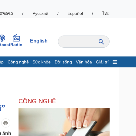
ສາລາວ
/
Русский
/
Español
/
ไทย
English
dcast
Radio
ệp
Công nghệ
Sức khỏe
Đời sống
Văn hóa
Giải trí
inh tế
Thị trường
ất động sản
Giá vàng
hởi nghiệp
Tiêu dùng
Tỷ giá
CÔNG NGHỆ
Chứng khoán
i”
Giá cà phê
oanh nghiệp
Công nghệ
hông tin doanh nghiệp
Sành điệu
m ảnh