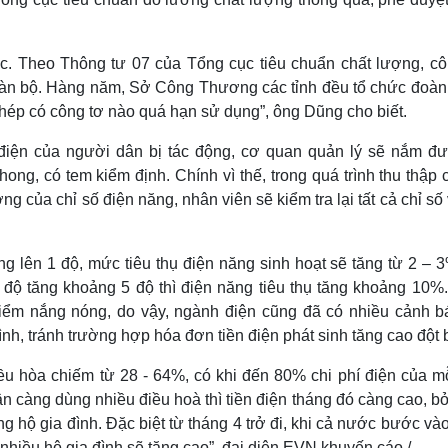
. Theo Thông tư 07 của Tổng cục tiêu chuẩn chất lượng, cô
 toàn bộ. Hàng năm, Sở Công Thương các tỉnh đều tổ chức đoàn
 phép có công tơ nào quá hạn sử dụng”, ông Dũng cho biết.
điện của người dân bị tác động, cơ quan quản lý sẽ nắm đư
ong, có tem kiểm định. Chính vì thế, trong quá trình thu thập 
ng của chỉ số điện năng, nhân viên sẽ kiểm tra lại tất cả chỉ số
ăng lên 1 độ, mức tiêu thụ điện năng sinh hoạt sẽ tăng từ 2 – 
 độ tăng khoảng 5 độ thì điện năng tiêu thụ tăng khoảng 10%
iểm nắng nóng, do vậy, ngành điện cũng đã có nhiều cảnh b
nh, tránh trường hợp hóa đơn tiền điện phát sinh tăng cao đột 
ều hòa chiếm từ 28 - 64%, có khi đến 80% chi phí điện của mỗ
dân càng dùng nhiều điều hoà thì tiền điện tháng đó càng cao, b
rong hộ gia đình. Đặc biệt từ tháng 4 trở đi, khi cả nước bước v
 nhiều hộ gia đình sẽ tăng cao”, đại diện EVN khuyến cáo./.