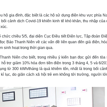
Lịch thi đấu bóng đá
Xe máy
Thế giới thể thao
Tư vấn
eSports
V
u hộ gia đình, đặc biệt là các hộ sử dụng điện khu vực phía 
Hậu trường
 bối cảnh dịch Covid-19 khiến kinh tế khó khăn, thu nhập của
Văn hóa
Giải trí
D
 xúc.
Sân khấu - Điện ảnh
Nghệ sĩ
chức chiều 5/5, đại diện Cục Điều tiết Điện lực, Tập đoàn Đi
Văn học
Thời trang
 đọc Báo Thanh Niên về các vấn đề liên quan đến giá điện, hó
Âm nhạc
Sao Việt
c
Di sản
n sinh hoạt trong thời gian qua.
anh Niên cho biết, trong nhiều ý kiến bạn đọc gửi đến tòa 
ỉ hỗ trợ giảm 10% hóa đơn tiền điện trong 3 tháng 4, 5 và 6/2
ng từ 300 kWh/tháng là quá khiêm tốn, nhất là trong bối cản
kỉ lục, do giãn cách xã hội trẻ em không tới trường, người lớn