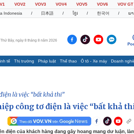
V1
VOV2
VOV3
VOV4
VOV5
VOV6
VOV GT
a Indonesia
/
日本語
/
ខ្មែរ
/
한국어
/
ພາ
Thứ Bảy, ngày 8 tháng 8 năm 2026
Po
inh tế
Thị trường
Pháp luật
Thể thao
Ô tô - Xe máy
Doanh nghi
Thế giới
Multimedia
K
Quan sát
Video
B
Cuộc sống đó đây
Ảnh
K
điện là việc “bất khả thi”
Hồ sơ
E-Magazine
Infographic
iệp công tơ điện là việc “bất khả th
Thể thao
Ô tô - Xe máy
D
Bóng đá
Ô tô
T
iền điện của khách hàng đang gây hoang mang dư luận, là