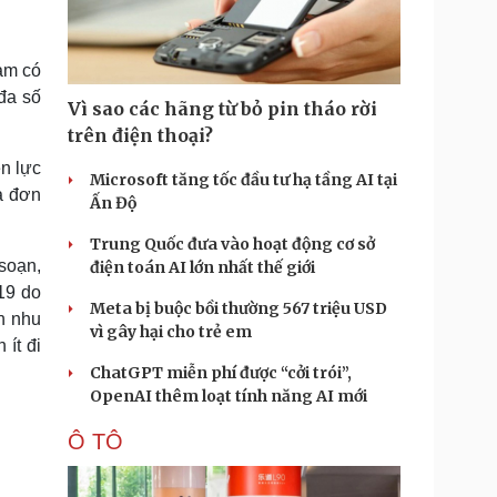
Doanh nghiệp 24h
Tin Công nghệ
Doanh nhân
Trải nghiệm
ì cộng đồng
Chuyển đổi số
Nam có
 đa số
Vì sao các hãng từ bỏ pin tháo rời
u lịch
Podcast
trên điện thoại?
Tư vấn
Câu chuyện thời sự
ện lực
Săn Tour
Đọc truyện đêm khuya
Microsoft tăng tốc đầu tư hạ tầng AI tại
a đơn
heck-in
Cửa sổ tình yêu
Ấn Độ
Kể chuyện cho bé
Trung Quốc đưa vào hoạt động cơ sở
Hạt giống tâm hồn
soạn,
điện toán AI lớn nhất thế giới
019 do
Meta bị buộc bồi thường 567 triệu USD
h nhu
vì gây hại cho trẻ em
 ít đi
ChatGPT miễn phí được “cởi trói”,
OpenAI thêm loạt tính năng AI mới
Ô TÔ