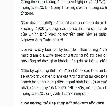
Công thương) khẳng định, theo Nghị quyết 41/NQ-
tháng 3/2020, Bộ Công Thương ước tính tổng số ti
tỷ đồng.
“Các doanh nghiệp sản xuất và kinh doanh được hỗ
khoảng 2.900 tỷ đồng, các cơ sở lưu trú du lịch 
của Chính phủ, việc hỗ trợ tiền điện này sẽ gi
Nguyễn Anh Tuấn nêu rõ.
Đối với các ý kiến về kỳ hóa đơn điện tháng 4 v
mức giảm giá 10% theo chủ trương hỗ trợ tiền đ
hay, tổng số thời gian khách hàng được hỗ trợ giảm
“Chu kỳ áp dụng tính tiền điện hỗ trợ các hộ dân 
sẽ được thực hiện giảm giá tương ứng tại các kỳ h
khách hàng sử dụng điện ngoài sinh hoạt (sản xuất
nhất kể từ ngày 16/4/2020. “Như vậy, nếu khách 
tháng 5/2020”, ông Anh Tuấn khẳng định.
EVN không thể tự ý thay đổi hóa đơn tiền điện