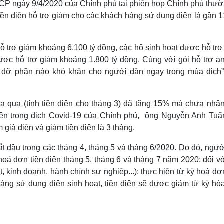
CP ngày 9/4/2020 của Chính phủ tại phiên họp Chính phủ thườ
ền điện hỗ trợ giảm cho các khách hàng sử dụng điện là gần 1
 trợ giảm khoảng 6.100 tỷ đồng, các hộ sinh hoạt được hỗ trợ
được hỗ trợ giảm khoảng 1.800 tỷ đồng. Cùng với gói hỗ trợ an
úp đỡ phần nào khó khăn cho người dân ngay trong mùa dịch”
ừa qua (tính tiền điện cho tháng 3) đã tăng 15% mà chưa nhận
iện trong dịch Covid-19 của Chính phủ, ông Nguyễn Anh Tuấ
 giá điện và giảm tiền điện là 3 tháng.
bắt đầu trong các tháng 4, tháng 5 và tháng 6/2020. Do đó, ngư
oá đơn tiền điện tháng 5, tháng 6 và tháng 7 năm 2020; đối v
, kinh doanh, hành chính sự nghiệp...): thực hiện từ kỳ hoá đ
hàng sử dụng điện sinh hoạt, tiền điện sẽ được giảm từ kỳ hó