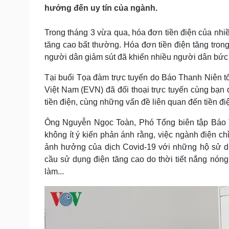
Tin nóng
Việt Nam
hưởng đến uy tín của ngành.
Tư vấn luật
Phân tích
Trong tháng 3 vừa qua, hóa đơn tiền điện của nhiề
tăng cao bất thường. Hóa đơn tiền điện tăng trong
Sức khỏe
Đời sống
người dân giảm sút đã khiến nhiều người dân bức
Dinh dưỡng - món ngon
Nhà đẹp
Tại buổi Tọa đàm trực tuyến do Báo Thanh Niên tổ 
Cây thuốc
Blog
Việt Nam (EVN) đã đối thoại trực tuyến cùng bạn
Sản phụ khoa
Tình yêu - Gia đình
Nhi khoa
tiền điện, cùng những vấn đề liên quan đến tiền điệ
Nam khoa
Ông Nguyễn Ngọc Toàn, Phó Tổng biên tập Báo Th
Làm đẹp - giảm cân
Phòng mạch online
không ít ý kiến phản ánh rằng, việc ngành điện ch
Ăn sạch sống khỏe
ảnh hưởng của dịch Covid-19 với những hộ sử dụ
cầu sử dụng điện tăng cao do thời tiết nắng nóng 
Cải chính
làm...