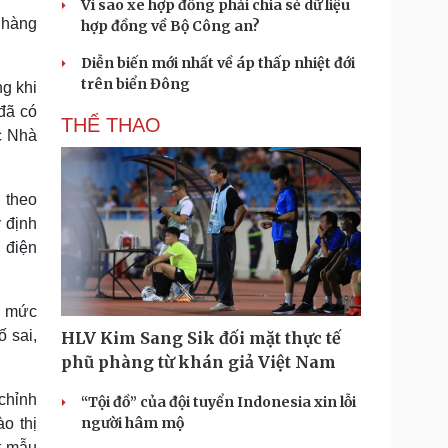
Vì sao xe hợp đồng phải chia sẻ dữ liệu
 hàng
hợp đồng về Bộ Công an?
Diễn biến mới nhất về áp thấp nhiệt đới
trên biển Đông
g khi
đã có
THỂ THAO
c Nhà
 theo
 định
 điện
o mức
ố sai,
HLV Kim Sang Sik đối mặt thực tế
phũ phàng từ khán giả Việt Nam
chỉnh
“Tội đồ” của đội tuyển Indonesia xin lỗi
người hâm mộ
o thị
t mẫu