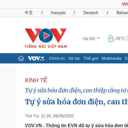
VO
中文
/
français
/
Deutsch
/
Bahas
28°C
Hà Nội
Chính trị
Xã hội
Thế giới
Multimedia
K
Chính trị
Xã hội
Đảng
Tin 24h
KINH TẾ
Tổ chức nhân sự
Dự báo thời tiết
Tự ý sửa hóa đơn điện, can thiệp công tơ 
Quốc hội
Giáo dục
Nhận diện sự thật
Dấu ấn VOV
Tự ý sửa hóa đơn điện, can th
Việc làm
Biển đảo
Thứ Tư, 11:30, 06/05/2020
Pháp luật
Quân sự - Quốc phòng
Vụ án
Vũ khí
VOV.VN - Thông tin EVN đã tự ý sửa hóa đơn t