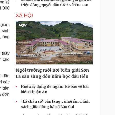
ng kỳ
triệu đồng, quyết đấu CX-5 và Tucson
1.000
XÃ HỘI
 giảm
 sinh
, ông
 thấy
n cho
Ngôi trường mới nơi biên giới Sơn
ời dân
La sẵn sàng đón năm học đầu tiên
ới các
Huế xây dựng đê ngầm, kè bảo vệ bãi
ơn gần
biển Thuận An
a đơn
“Lá chắn số” bản làng và hơi ấm chính
sách giữa dông bão ở Lào Cai