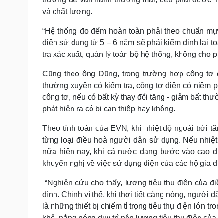
và chất lượng.
“Hệ thống đo đếm hoàn toàn phải theo chuẩn mực
điện sử dụng từ 5 – 6 năm sẽ phải kiểm định lại
tra xác xuất, quản lý toàn bộ hệ thống, không cho
Cũng theo ông Dũng, trong trường hợp công tơ 
thường xuyên có kiểm tra, công tơ điện có niêm ph
công tơ, nếu có bất kỳ thay đổi tăng - giảm bất thườ
phát hiện ra có bị can thiệp hay không.
Theo tính toán của EVN, khi nhiệt độ ngoài trời t
từng loại điều hoà người dân sử dụng. Nếu nhiệt
nữa hiện nay, khi cả nước đang bước vào cao đ
khuyến nghị về việc sử dụng điện của các hộ gia đì
“Nghiên cứu cho thấy, lượng tiêu thụ điện của đi
đình. Chính vì thế, khi thời tiết càng nóng, người 
là những thiết bị chiếm tỉ trọng tiêu thụ điện lớn t
khô, nắng nóng duy trì nên lượng tiêu thụ điện của