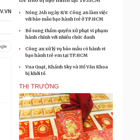
trẻ nhỏ bị bạo hành tại TP.HCM
V.VN
Nóng 24h ngày 8/8: Công an làm việc
với bảo mẫu bạo hành trẻ ở TP.HCM
Bổ sung thẩm quyền xử phạt vi phạm
hành chính với nhiều chức danh
gle
Công an xử lý vụ bảo mẫu có hành vi
bạo hành trẻ em tại TP.HCM
Vua Quạt, Khánh Sky và Hồ Văn Khoa
bị khởi tố
THỊ TRƯỜNG