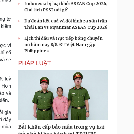
Indonesia bị loại khỏi ASEAN Cup 2026,
Chủ tịch PSSI nói gì?
ng tơ
Dự đoán kết quả và đội hình ra sân trận
 kiểm
Thái Lan vs Myanmar ASEAN Cup 2026
Lịch thi đấu và trực tiếp bóng chuyền
nữ hôm nay 8/8: ĐT Việt Nam gặp
ợc vì
Philippines
chỉ số
 và sẽ
PHÁP LUẬT
3% tuỳ
. Hơn
áo và
biến.
i gia
ởi đây
Bắt khẩn cấp bảo mẫu trong vụ hai
ào mùa