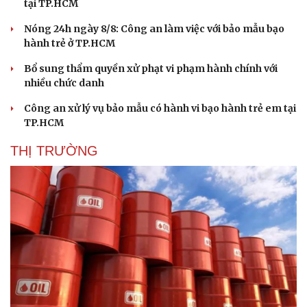
tại TP.HCM
Nóng 24h ngày 8/8: Công an làm việc với bảo mẫu bạo
hành trẻ ở TP.HCM
Bổ sung thẩm quyền xử phạt vi phạm hành chính với
nhiều chức danh
Công an xử lý vụ bảo mẫu có hành vi bạo hành trẻ em tại
TP.HCM
THỊ TRƯỜNG
Du lịch
Podcast
Tư vấn
Câu chuyện thời sự
Săn Tour
Đọc truyện đêm khuya
check-in
Cửa sổ tình yêu
Kể chuyện cho bé