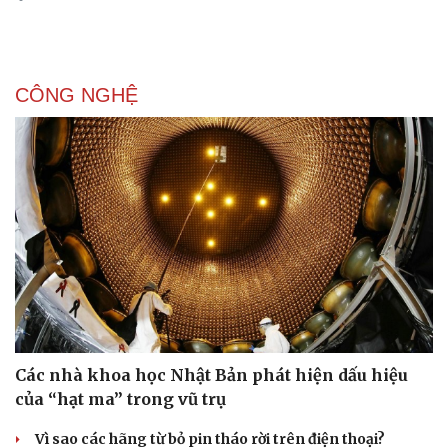
CÔNG NGHỆ
Sức khỏe
Đời sống
Dinh dưỡng - món ngon
Nhà đẹp
Cây thuốc
Blog
Sản phụ khoa
Tình yêu - Gia đình
Nhi khoa
Nam khoa
Làm đẹp - giảm cân
Phòng mạch online
Ăn sạch sống khỏe
Các nhà khoa học Nhật Bản phát hiện dấu hiệu
của “hạt ma” trong vũ trụ
Vì sao các hãng từ bỏ pin tháo rời trên điện thoại?