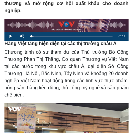
thương và mở rộng cơ hội xuất khẩu cho doanh
nghiệp.
R
-
2:11
L
P
M
o
l
u
Hàng Việt tăng hiện diện tại các thị trường châu Á
a
a
t
e
d
y
e
e
Chương trình có sự tham dự của Thứ trưởng Bộ Công
d
m
:
3
Thương Phan Thị Thắng, Cơ quan Thương vụ Việt Nam
.
a
1
tại các nước trong khu vực châu Á, đại diện Sở Công
1
%
i
Thương Hà Nội, Bắc Ninh, Tây Ninh và khoảng 20 doanh
nghiệp Việt Nam hoạt động trong các lĩnh vực thực phẩm,
n
nông sản, hàng tiêu dùng, thủ công mỹ nghệ và sản phẩm
i
chế biến.
n
g
T
i