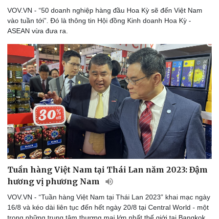
VOV.VN - “50 doanh nghiệp hàng đầu Hoa Kỳ sẽ đến Việt Nam
vào tuần tới”. Đó là thông tin Hội đồng Kinh doanh Hoa Kỳ -
ASEAN vừa đưa ra.
Doanh nghiệp
Công nghệ
Thông tin doanh nghiệp
Sành điệu
Doanh nghiệp 24h
Tin Công nghệ
Doanh nhân
Trải nghiệm
Vì cộng đồng
Chuyển đổi số
Tuần hàng Việt Nam tại Thái Lan năm 2023: Đậm
hương vị phương Nam
VOV.VN - “Tuần hàng Việt Nam tại Thái Lan 2023” khai mạc ngày
16/8 và kéo dài liên tục đến hết ngày 20/8 tại Central World - một
trong những trung tâm thương mại lớn nhất thế giới tại Bangkok,