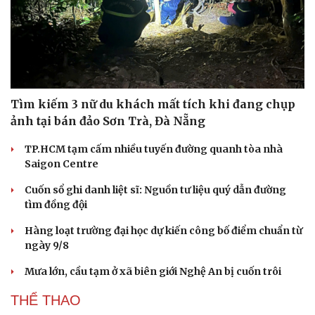
Tìm kiếm 3 nữ du khách mất tích khi đang chụp
ảnh tại bán đảo Sơn Trà, Đà Nẵng
TP.HCM tạm cấm nhiều tuyến đường quanh tòa nhà
Saigon Centre
Cuốn sổ ghi danh liệt sĩ: Nguồn tư liệu quý dẫn đường
tìm đồng đội
Văn hóa
Giải trí
Sân khấu - Điện ảnh
Nghệ sĩ
Hàng loạt trường đại học dự kiến công bố điểm chuẩn từ
Văn học
Thời trang
ngày 9/8
Âm nhạc
Sao Việt
Di sản
Mưa lớn, cầu tạm ở xã biên giới Nghệ An bị cuốn trôi
THỂ THAO