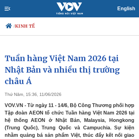
English
KINH TẾ
/
Tuần hàng Việt Nam 2026 tại
Chính trị
Xã hội
Đảng
Tin 24h
Nhật Bản và nhiều thị trường
Tổ chức nhân sự
Dự báo thời tiết
châu Á
Quốc hội
Giáo dục
Nhận diện sự thật
Dấu ấn VOV
Việc làm
Thứ Năm, 15:36, 11/06/2026
Biển đảo
VOV.VN - Từ ngày 11 - 14/6, Bộ Công Thương phối hợp
Tập đoàn AEON tổ chức Tuần hàng Việt Nam 2026 tại
hệ thống AEON ở Nhật Bản, Malaysia, Hongkong
(Trung Quốc), Trung Quốc và Campuchia. Sự kiện
nhằm quảng bá sản phẩm Việt, thúc đẩy kết nối giao