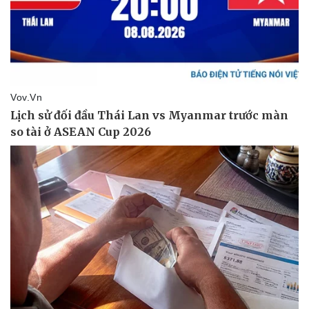
Thể thao
Ô tô - Xe máy
Bóng đá
Ô tô
Lịch thi đấu bóng đá
Xe máy
Thế giới thể thao
Tư vấn
eSports
Hậu trường