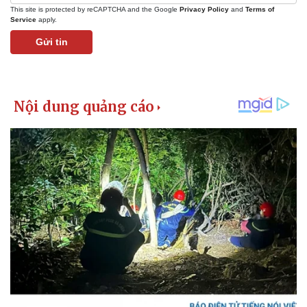
This site is protected by reCAPTCHA and the Google
Privacy Policy
and
Terms of
Service
apply.
Gửi tin
Pháp luật
Quân sự - Quốc phòng