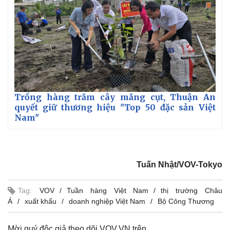
Trồng hàng trăm cây măng cụt, Thuận An
quyết giữ thương hiệu "Top 50 đặc sản Việt
Nam"
Tuấn Nhật/VOV-Tokyo
Kinh tế
Thị trường
Tag:
VOV
Tuần hàng Việt Nam
thị trường Châu
Bất động sản
Giá vàng
Á
xuất khẩu
doanh nghiệp Việt Nam
Bộ Công Thương
Khởi nghiệp
Tiêu dùng
Tỷ giá
Chứng khoán
Mời quý độc giả theo dõi VOV.VN trên