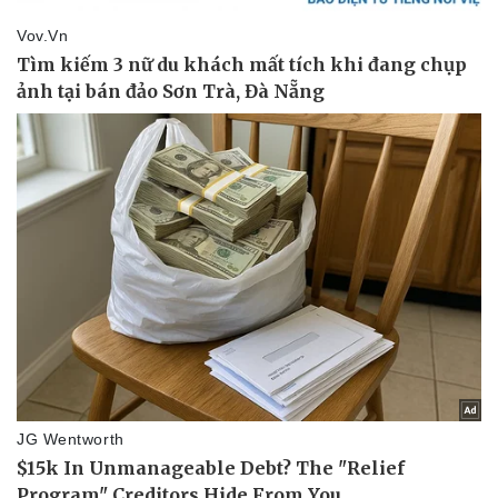
Vụ án
Vũ khí
Tin nóng
Việt Nam
Tư vấn luật
Phân tích