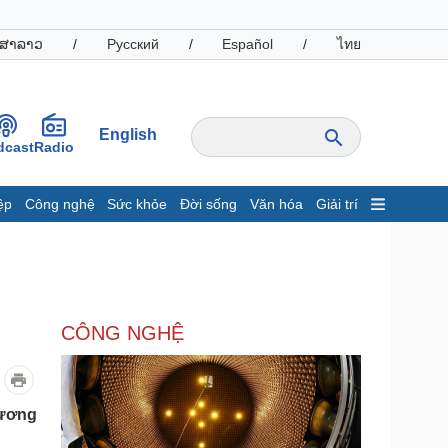
ສາລາວ
/
Русский
/
Español
/
ไทย
English
dcast
Radio
ệp
Công nghệ
Sức khỏe
Đời sống
Văn hóa
Giải trí
inh tế
Thị trường
ất động sản
Giá vàng
hởi nghiệp
Tiêu dùng
Tỷ giá
CÔNG NGHỆ
Chứng khoán
Giá cà phê
oanh nghiệp
Công nghệ
hương
hông tin doanh nghiệp
Sành điệu