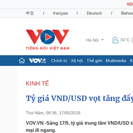
VO
中文
/
français
/
Deutsch
/
Bahas
34°C
Hà Nội
Chính trị
Xã hội
Thế giới
Multimedia
K
Chính trị
Xã hội
Đảng
Tin 24h
KINH TẾ
Tổ chức nhân sự
Dự báo thời tiết
Quốc hội
Giáo dục
Tỷ giá VND/USD vọt tăng đẩy 
Nhận diện sự thật
Dấu ấn VOV
Việc làm
Biển đảo
Thứ Năm, 08:36, 17/05/2018
Pháp luật
Quân sự - Quốc phòng
VOV.VN -Sáng 17/5, tỷ giá trung tâm VND/USD 
mại đi ngang.
Vụ án
Vũ khí