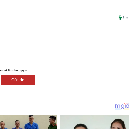
ms of Service
apply.
Gửi tin