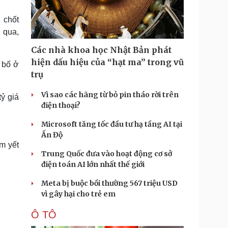
Doanh nghiệp 24h
Tin Công nghệ
Doanh nhân
Trải nghiệm
 chốt
ì cộng đồng
Chuyển đổi số
 qua,
Các nhà khoa học Nhật Bản phát
u lịch
Podcast
hiện dấu hiệu của “hạt ma” trong vũ
 bố ở
Tư vấn
Câu chuyện thời sự
trụ
Săn Tour
Đọc truyện đêm khuya
heck-in
Cửa sổ tình yêu
Vì sao các hãng từ bỏ pin tháo rời trên
ỷ giá
Kể chuyện cho bé
điện thoại?
Hạt giống tâm hồn
Microsoft tăng tốc đầu tư hạ tầng AI tại
Ấn Độ
m yết
Trung Quốc đưa vào hoạt động cơ sở
điện toán AI lớn nhất thế giới
Meta bị buộc bồi thường 567 triệu USD
vì gây hại cho trẻ em
Ô TÔ