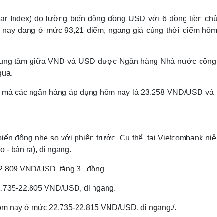
Lịch thi đấu bóng đá
Xe máy
Thế giới thể thao
Tư vấn
llar Index) đo lường biến động đồng USD với 6 đồng tiền chủ
eSports
V
nay đang ở mức 93,21 điểm, ngang giá cùng thời điểm hôm
Hậu trường
Văn hóa
Giải trí
D
iá trung tâm giữa VND và USD được Ngân hàng Nhà nước công
Sân khấu - Điện ảnh
Nghệ sĩ
qua.
Văn học
Thời trang
Âm nhạc
Sao Việt
c
ần mà các ngân hàng áp dụng hôm nay là 23.258 VND/USD và t
Di sản
ến động nhẹ so với phiên trước. Cụ thể, tại Vietcombank niê
- bán ra), đi ngang.
 22.809 VND/USD, tăng 3 đồng.
2.735-22.805 VND/USD, đi ngang.
ôm nay ở mức 22.735-22.815 VND/USD, đi ngang./.