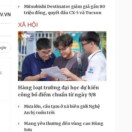
Mitsubishi Destinator giảm giá gần 80
triệu đồng, quyết đấu CX-5 và Tucson
OV.VN
XÃ HỘI
gle
í.
Hàng loạt trường đại học dự kiến
công bố điểm chuẩn từ ngày 9/8
Mưa lớn, cầu tạm ở xã biên giới Nghệ
An bị cuốn trôi
.
Mang yêu thương đến vùng cao Hùng
Sơn