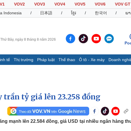
V1
VOV2
VOV3
VOV4
VOV5
VOV6
VOV GT
a Indonesia
/
日本語
/
ខ្មែរ
/
한국어
/
ພາ
Thứ Bảy, ngày 8 tháng 8 năm 2026
Po
inh tế
Thị trường
Pháp luật
Thể thao
Ô tô - Xe máy
Doanh nghi
Thế giới
Multimedia
K
Quan sát
Video
B
Cuộc sống đó đây
Ảnh
K
Hồ sơ
E-Magazine
trần tỷ giá lên 23.258 đồng
Infographic
Thể thao
Ô tô - Xe máy
D
tăng mạnh lên 22.584 đồng, giá USD tại nhiều ngân hàng t
Bóng đá
Ô tô
T