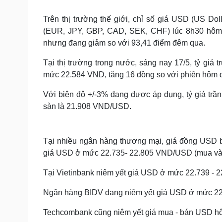
Tin nóng
Việt Nam
Tư vấn luật
Phân tích
Trên thị trường thế giới, chỉ số giá USD (US Do
(EUR, JPY, GBP, CAD, SEK, CHF) lúc 8h30 hôm 
nhưng đang giảm so với 93,41 điểm đêm qua.
Sức khỏe
Đời sống
Tại thị trường trong nước, sáng nay 17/5, tỷ g
Dinh dưỡng - món ngon
Nhà đẹp
mức 22.584 VND, tăng 16 đồng so với phiên hôm 
Cây thuốc
Blog
Sản phụ khoa
Tình yêu - Gia đình
Với biên độ +/-3% đang được áp dụng, tỷ giá tr
Nhi khoa
sàn là 21.908 VND/USD.
Nam khoa
Làm đẹp - giảm cân
Phòng mạch online
Ăn sạch sống khỏe
Tại nhiều ngân hàng thương mại, giá đồng USD bi
giá USD ở mức 22.735- 22.805 VND/USD (mua vào 
Cải chính
Tại Vietinbank niêm yết giá USD ở mức 22.739 -
Ngân hàng BIDV đang niêm yết giá USD ở mức 2
Techcombank cũng niêm yết giá mua - bán USD h