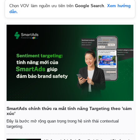
Chọn VOV làm nguồn ưu tiên trên
Google Search
.
Xem hướng
dẫn.
SmartAds chính thức ra mắt tính năng Targeting theo 'cảm
Kinh tế
Thị trường
xúc'
Bất động sản
Giá vàng
Đây là bước mở rộng quan trọng trong hệ sinh thái contextual
Khởi nghiệp
Tiêu dùng
targeting.
Tỷ giá
Chứng khoán