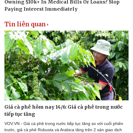
Thể thao
Ô tô - Xe máy
Bóng đá
Ô tô
Lịch thi đấu bóng đá
Xe máy
Tin liên quan
Thế giới thể thao
Tư vấn
eSports
Hậu trường
Giá cà phê hôm nay 14/6: Giá cà phê trong nước
tiếp tục tăng
VOV.VN - Giá cà phê trong nước tiếp tục tăng so với cuối phiên
trước, giá cà phê Robusta và Arabica tăng trên 2 sàn giao dịch