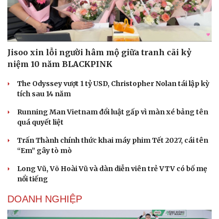
Jisoo xin lỗi người hâm mộ giữa tranh cãi kỷ
niệm 10 năm BLACKPINK
The Odyssey vượt 1 tỷ USD, Christopher Nolan tái lập kỳ
tích sau 14 năm
Running Man Vietnam đổi luật gấp vì màn xé bảng tên
quá quyết liệt
Trấn Thành chính thức khai máy phim Tết 2027, cái tên
“Em” gây tò mò
Long Vũ, Võ Hoài Vũ và dàn diễn viên trẻ VTV có bố mẹ
nổi tiếng
DOANH NGHIỆP
Cải chính