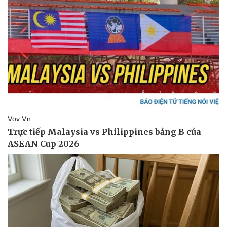
Vụ án
Vũ khí
Tin nóng
Việt Nam
Tư vấn luật
Phân tích