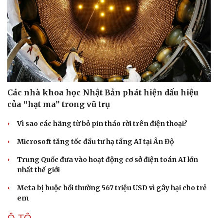
Sức khỏe
Đời sống
Dinh dưỡng - món ngon
Nhà đẹp
Các nhà khoa học Nhật Bản phát hiện dấu hiệu
Cây thuốc
Blog
của “hạt ma” trong vũ trụ
Sản phụ khoa
Tình yêu - Gia đình
Nhi khoa
Vì sao các hãng từ bỏ pin tháo rời trên điện thoại?
Nam khoa
Làm đẹp - giảm cân
Microsoft tăng tốc đầu tư hạ tầng AI tại Ấn Độ
Phòng mạch online
Ăn sạch sống khỏe
Trung Quốc đưa vào hoạt động cơ sở điện toán AI lớn
nhất thế giới
Meta bị buộc bồi thường 567 triệu USD vì gây hại cho trẻ
em