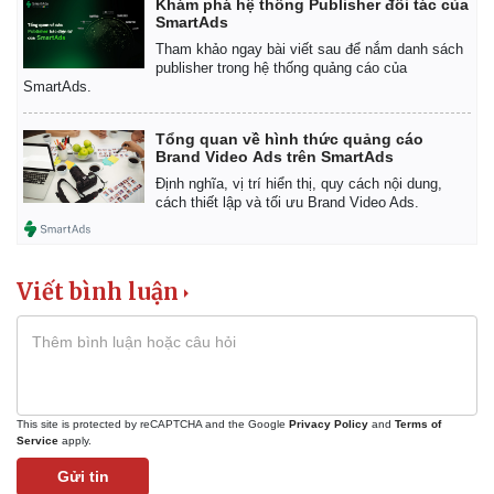
Khám phá hệ thống Publisher đối tác của
Giá cà phê
SmartAds
Tham khảo ngay bài viết sau để nắm danh sách
publisher trong hệ thống quảng cáo của
SmartAds.
Tổng quan về hình thức quảng cáo
Brand Video Ads trên SmartAds
Định nghĩa, vị trí hiển thị, quy cách nội dung,
cách thiết lập và tối ưu Brand Video Ads.
Viết bình luận
This site is protected by reCAPTCHA and the Google
Privacy Policy
and
Terms of
Service
apply.
Gửi tin