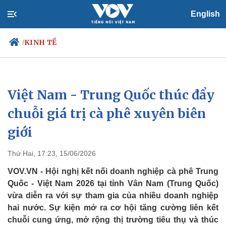
English
KINH TẾ
/
Việt Nam - Trung Quốc thúc đẩy
Chính trị
Xã hội
Đảng
Tin 24h
chuỗi giá trị cà phê xuyên biên
Tổ chức nhân sự
Dự báo thời tiết
giới
Quốc hội
Giáo dục
Nhận diện sự thật
Dấu ấn VOV
Việc làm
Thứ Hai, 17:23, 15/06/2026
Biển đảo
VOV.VN - Hội nghị kết nối doanh nghiệp cà phê Trung
Quốc - Việt Nam 2026 tại tỉnh Vân Nam (Trung Quốc)
vừa diễn ra với sự tham gia của nhiều doanh nghiệp
hai nước. Sự kiện mở ra cơ hội tăng cường liên kết
chuỗi cung ứng, mở rộng thị trường tiêu thụ và thúc