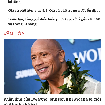
lại tăng
Hạt giống tâm hồn
Giá cà phê hôm nay 8/8: Giá cà phê trong nước ổn định
Buôn lậu, hàng giả diễn biến phức tạp, xử lý gần 68.000
vụ trong 6 tháng
VĂN HÓA
Phản ứng của Dwayne Johnson khi Moana bị giới
phê bình chê bai