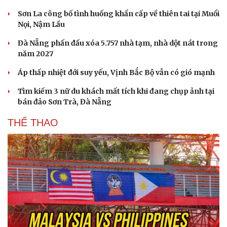
Sơn La công bố tình huống khẩn cấp về thiên tai tại Muổi
Nọi, Nậm Lầu
Đà Nẵng phấn đấu xóa 5.757 nhà tạm, nhà dột nát trong
năm 2027
Áp thấp nhiệt đới suy yếu, Vịnh Bắc Bộ vẫn có gió mạnh
Tìm kiếm 3 nữ du khách mất tích khi đang chụp ảnh tại
bán đảo Sơn Trà, Đà Nẵng
THỂ THAO
Văn hóa
Giải trí
Sân khấu - Điện ảnh
Nghệ sĩ
Văn học
Thời trang
Âm nhạc
Sao Việt
Di sản