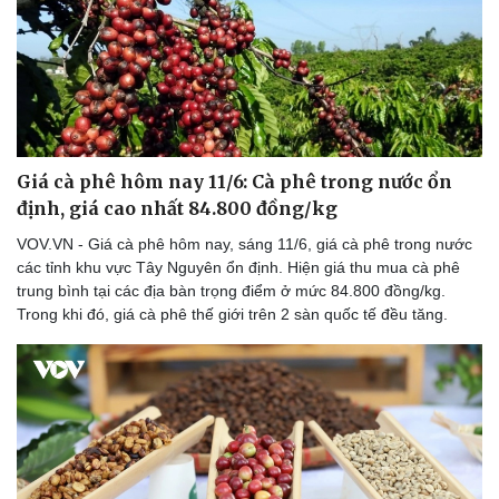
Doanh nghiệp
Công nghệ
Thông tin doanh nghiệp
Sành điệu
Doanh nghiệp 24h
Tin Công nghệ
Giá cà phê hôm nay 11/6: Cà phê trong nước ổn
Doanh nhân
Trải nghiệm
Vì cộng đồng
Chuyển đổi số
định, giá cao nhất 84.800 đồng/kg
VOV.VN - Giá cà phê hôm nay, sáng 11/6, giá cà phê trong nước
các tỉnh khu vực Tây Nguyên ổn định. Hiện giá thu mua cà phê
trung bình tại các địa bàn trọng điểm ở mức 84.800 đồng/kg.
Trong khi đó, giá cà phê thế giới trên 2 sàn quốc tế đều tăng.