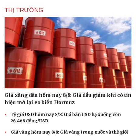
THỊ TRƯỜNG
Giá xăng dầu hôm nay 8/8: Giá dầu giảm khi có tín
hiệu mở lại eo biển Hormuz
Du lịch
Podcast
Tỷ giá USD hôm nay 8/8: Giá bán USD hạ xuống còn
Tư vấn
Câu chuyện thời sự
26.468 đồng/USD
Săn Tour
Đọc truyện đêm khuya
check-in
Cửa sổ tình yêu
Giá vàng hôm nay 8/8: Giá vàng trong nước và thế giới
Kể chuyện cho bé