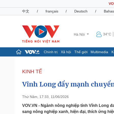
VO
中文
/
français
/
Deutsch
/
Bahas
34°C
Hà Nội
Chính trị
Xã hội
Thế giới
Multimedia
K
Chính trị
Xã hội
Đảng
Tin 24h
KINH TẾ
Tổ chức nhân sự
Dự báo thời tiết
Quốc hội
Giáo dục
Vĩnh Long đẩy mạnh chuyển
Nhận diện sự thật
Dấu ấn VOV
Việc làm
Biển đảo
Thứ Năm, 17:33, 11/06/2026
Pháp luật
Quân sự - Quốc phòng
VOV.VN - Ngành nông nghiệp tỉnh Vĩnh Long đ
sang nông nghiệp xanh, hiện đại, thích ứng hiệu
Vụ án
Vũ khí