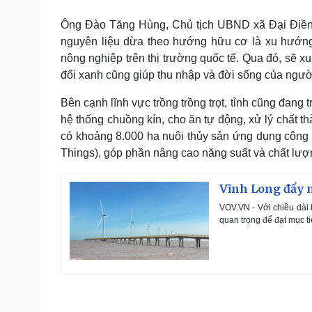
Ông Đào Tăng Hùng, Chủ tịch UBND xã Đại Điền, 
nguyên liệu dừa theo hướng hữu cơ là xu hướng 
nông nghiệp trên thị trường quốc tế. Qua đó, sẽ 
đổi xanh cũng giúp thu nhập và đời sống của ngườ
Bên cạnh lĩnh vực trồng trồng trọt, tỉnh cũng đang t
hệ thống chuồng kín, cho ăn tự động, xử lý chất t
có khoảng 8.000 ha nuôi thủy sản ứng dụng công ng
Things), góp phần nâng cao năng suất và chất lư
Vĩnh Long đẩy m
VOV.VN - Với chiều dài 
quan trọng để đạt mục t