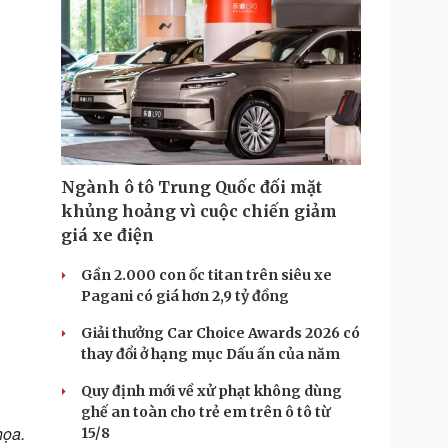
i
m
e
Ngành ô tô Trung Quốc đối mặt
khủng hoảng vì cuộc chiến giảm
giá xe điện
Gần 2.000 con ốc titan trên siêu xe
Pagani có giá hơn 2,9 tỷ đồng
Giải thưởng Car Choice Awards 2026 có
thay đổi ở hạng mục Dấu ấn của năm
Quy định mới về xử phạt không dùng
ghế an toàn cho trẻ em trên ô tô từ
họa.
15/8