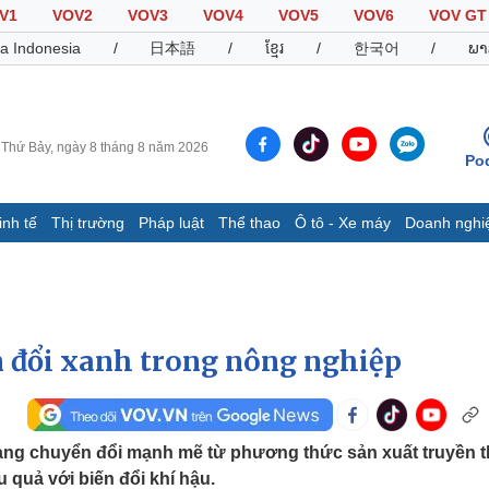
V1
VOV2
VOV3
VOV4
VOV5
VOV6
VOV GT
a Indonesia
/
日本語
/
ខ្មែរ
/
한국어
/
ພາ
Thứ Bảy, ngày 8 tháng 8 năm 2026
Po
inh tế
Thị trường
Pháp luật
Thể thao
Ô tô - Xe máy
Doanh nghi
Thế giới
Multimedia
K
Quan sát
Video
B
Cuộc sống đó đây
Ảnh
K
Hồ sơ
E-Magazine
 đổi xanh trong nông nghiệp
Infographic
Thể thao
Ô tô - Xe máy
D
ang chuyển đổi mạnh mẽ từ phương thức sản xuất truyền 
 quả với biến đổi khí hậu.
Bóng đá
Ô tô
T