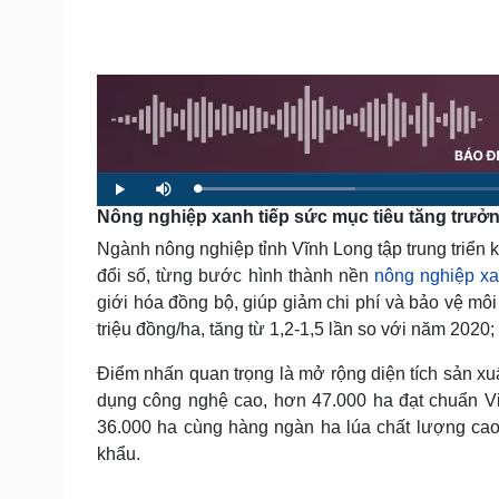
Tin nóng
Việt Nam
Tư vấn luật
Phân tích
Sức khỏe
Đời sống
Dinh dưỡng - món ngon
Nhà đẹp
Cây thuốc
Blog
L
P
M
Sản phụ khoa
Tình yêu - Gia đình
o
l
u
Nông nghiệp xanh tiếp sức mục tiêu tăng trưở
a
a
t
Nhi khoa
d
y
e
e
Nam khoa
Ngành nông nghiệp tỉnh Vĩnh Long tập trung triển
d
:
Làm đẹp - giảm cân
2
đổi số, từng bước hình thành nền
nông nghiệp x
0
Phòng mạch online
.
giới hóa đồng bộ, giúp giảm chi phí và bảo vệ môi
2
Ăn sạch sống khỏe
2
triệu đồng/ha, tăng từ 1,2-1,5 lần so với năm 2020
%
Cải chính
Điểm nhấn quan trọng là mở rộng diện tích sản xuấ
dụng công nghệ cao, hơn 47.000 ha đạt chuẩn Vi
36.000 ha cùng hàng ngàn ha lúa chất lượng cao, p
khẩu.