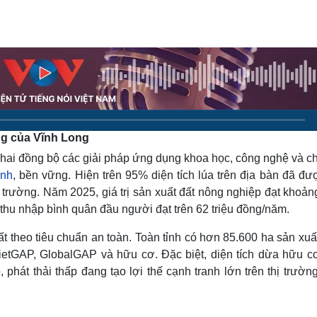
Lịch thi đấu bóng đá
Xe máy
Thế giới thể thao
Tư vấn
eSports
V
Hậu trường
Văn hóa
Giải trí
D
Sân khấu - Điện ảnh
Nghệ sĩ
Văn học
Thời trang
Âm nhạc
Sao Việt
c
ng của Vĩnh Long
Di sản
 khai đồng bộ các giải pháp ứng dụng khoa học, công nghệ và c
anh
, bền vững. Hiện trên 95% diện tích lúa trên địa bàn đã đư
 trường. Năm 2025, giá trị sản xuất đất nông nghiệp đạt khoả
; thu nhập bình quân đầu người đạt trên 62 triệu đồng/năm.
t theo tiêu chuẩn an toàn. Toàn tỉnh có hơn 85.600 ha sản xu
etGAP, GlobalGAP và hữu cơ. Đặc biệt, diện tích dừa hữu c
hát thải thấp đang tạo lợi thế cạnh tranh lớn trên thị trườn