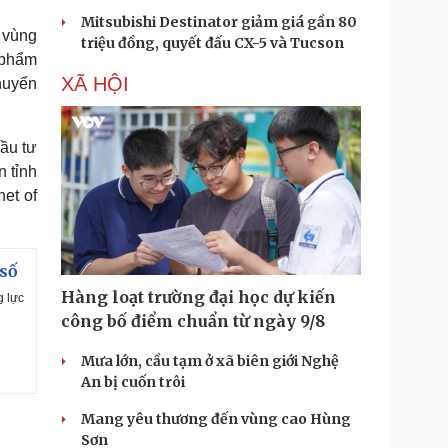
Mitsubishi Destinator giảm giá gần 80
 vùng
triệu đồng, quyết đấu CX-5 và Tucson
 phẩm
XÃ HỘI
huyển
đầu tư
n tỉnh
net of
 số
Hàng loạt trường đại học dự kiến
g lực
công bố điểm chuẩn từ ngày 9/8
Mưa lớn, cầu tạm ở xã biên giới Nghệ
An bị cuốn trôi
Mang yêu thương đến vùng cao Hùng
Sơn