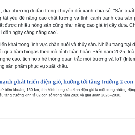
địa phương đi đầu trong chuyển đổi xanh chia sẻ: “Sản xuất
tất yếu để nâng cao chất lượng và tính cạnh tranh của sản
xuất được nhiều nông sản cũng như nâng cao giá trị cây dừa. C
i dân ngày càng nâng cao”.
riển khai trong lĩnh vực chăn nuôi và thủy sản. Nhiều trang trại 
hải qua hầm biogas theo mô hình tuần hoàn. Đến năm 2025, toà
hệ cao, tích hợp hệ thống quan trắc môi trường và IoT (Inter
ợng sản phẩm phục vụ xuất khẩu.
ạnh phát triển điện gió, hướng tới tăng trưởng 2 con
bờ biển khoảng 130 km, tỉnh Vĩnh Long xác định điện gió là một trong những độn
iêu tăng trưởng kinh tế 02 con số trong năm 2026 và giai đoạn 2026–2030.