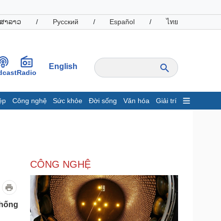
ສາລາວ
/
Русский
/
Español
/
ไทย
English
dcast
Radio
ệp
Công nghệ
Sức khỏe
Đời sống
Văn hóa
Giải trí
inh tế
Thị trường
ất động sản
Giá vàng
hởi nghiệp
Tiêu dùng
Tỷ giá
CÔNG NGHỆ
Chứng khoán
Giá cà phê
oanh nghiệp
Công nghệ
thống
hông tin doanh nghiệp
Sành điệu