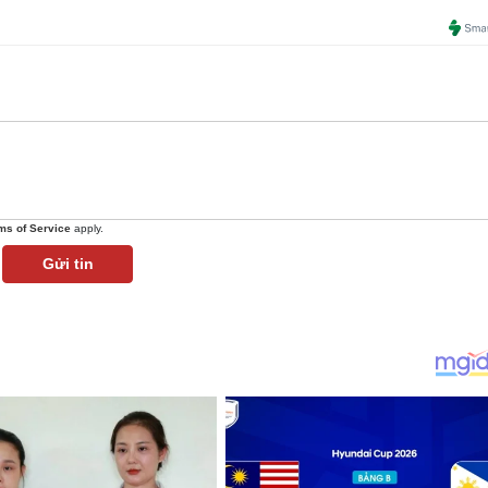
ms of Service
apply.
Gửi tin