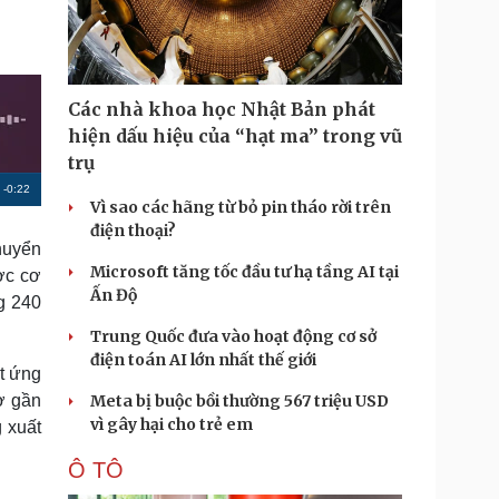
Doanh nghiệp 24h
Tin Công nghệ
Doanh nhân
Trải nghiệm
ì cộng đồng
Chuyển đổi số
Các nhà khoa học Nhật Bản phát
u lịch
Podcast
hiện dấu hiệu của “hạt ma” trong vũ
Tư vấn
Câu chuyện thời sự
trụ
Săn Tour
Đọc truyện đêm khuya
R
-
0:22
heck-in
Cửa sổ tình yêu
Vì sao các hãng từ bỏ pin tháo rời trên
Kể chuyện cho bé
e
điện thoại?
Hạt giống tâm hồn
huyển
m
Microsoft tăng tốc đầu tư hạ tầng AI tại
ợc cơ
a
Ấn Độ
ng 240
i
Trung Quốc đưa vào hoạt động cơ sở
n
điện toán AI lớn nhất thế giới
ất ứng
i
ơ gần
Meta bị buộc bồi thường 567 triệu USD
vì gây hại cho trẻ em
n
g xuất
g
Ô TÔ
T