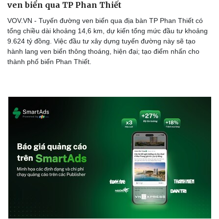
ven biển qua TP Phan Thiết
VOV.VN - Tuyến đường ven biển qua địa bàn TP Phan Thiết có
tổng chiều dài khoảng 14,6 km, dự kiến tổng mức đầu tư khoảng
9.624 tỷ đồng. Việc đầu tư xây dựng tuyến đường này sẽ tạo
Doanh nghiệp
Công nghệ
hành lang ven biển thông thoáng, hiện đại; tạo điểm nhấn cho
thành phố biển Phan Thiết.
Thông tin doanh nghiệp
Sành điệu
Doanh nghiệp 24h
Tin Công nghệ
Doanh nhân
Trải nghiệm
Vì cộng đồng
Chuyển đổi số