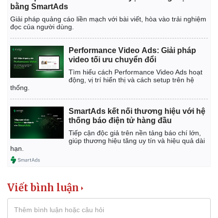
bằng SmartAds
Giải pháp quảng cáo liền mạch với bài viết, hòa vào trải nghiệm
đọc của người dùng.
Performance Video Ads: Giải pháp
video tối ưu chuyển đổi
Tìm hiểu cách Performance Video Ads hoạt
động, vị trí hiển thị và cách setup trên hệ
Kinh tế
Thị trường
thống.
Bất động sản
Giá vàng
Khởi nghiệp
Tiêu dùng
SmartAds kết nối thương hiệu với hệ
Tỷ giá
thống báo điện tử hàng đầu
Chứng khoán
Tiếp cận độc giả trên nền tảng báo chí lớn,
Giá cà phê
giúp thương hiệu tăng uy tín và hiệu quả dài
hạn.
Viết bình luận