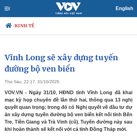
English
KINH TẾ
/
Vĩnh Long sẽ xây dựng tuyến
Chính trị
Xã hội
Đảng
Tin 24h
đường bộ ven biển
Tổ chức nhân sự
Dự báo thời tiết
Quốc hội
Giáo dục
Thứ Sáu, 22:17, 31/10/2025
Nhận diện sự thật
Dấu ấn VOV
Việc làm
VOV.VN - Ngày 31/10, HĐND tỉnh Vĩnh Long đã khai
Biển đảo
mạc kỳ họp chuyên đề lần thứ hai, thông qua 13 nghị
quyết quan trọng; trong đó có Nghị quyết về đầu tư dự
án xây dựng tuyến đường bộ ven biển kết nối tỉnh Bến
Tre, Tiền Giang và Trà Vinh (cũ). Tuyến đường này sau
khi hoàn thành sẽ kết nối với cả tỉnh Đồng Tháp mới.