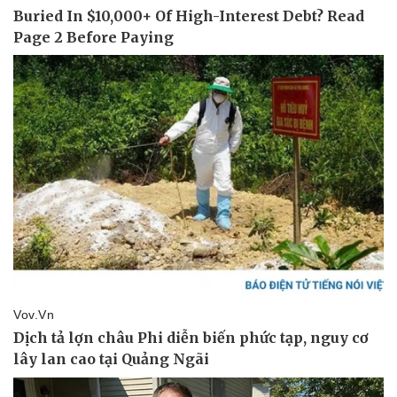
Pháp luật
Quân sự - Quốc phòng
Vụ án
Vũ khí
Tin nóng
Việt Nam
Tư vấn luật
Phân tích