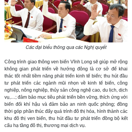
Các đại biểu thông qua các Nghị quyết
Thế giới
Multimedia
Công trình giao thông ven biển Vĩnh Long sẽ giúp mở rộng
Quan sát
Video
không gian phát triển về hướng đông là cơ sở để khai
Cuộc sống đó đây
Ảnh
thác tốt nhất tiềm năng phát triển kinh tế biển; thu hút đầu
Hồ sơ
E-Magazine
tư phát triển các ngành mũi nhọn về kinh tế biển, công
Infographic
nghiệp, nông nghiệp, thủy sản công nghệ cao, du lịch, dịch
vụ,…; đảm bảo mục tiêu phát triển bền vững, thích ứng với
biến đổi khí hậu và đảm bảo an ninh quốc phòng; đồng
thời góp phần thúc đẩy quá trình đô thị hóa, hình thành các
khu đô thị ven biển, thu hút đầu tư phát triển đồng bộ kết
cấu hạ tầng đô thị, thương mại dịch vụ.