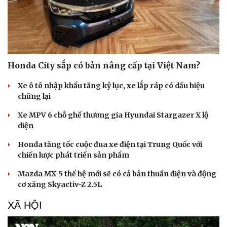
Sức khỏe
Đời sống
Dinh dưỡng - món ngon
Nhà đẹp
Cây thuốc
Blog
Honda City sắp có bản nâng cấp tại Việt Nam?
Sản phụ khoa
Tình yêu - Gia đình
Nhi khoa
Xe ô tô nhập khẩu tăng kỷ lục, xe lắp ráp có dấu hiệu
Nam khoa
chững lại
Làm đẹp - giảm cân
Phòng mạch online
Xe MPV 6 chỗ ghế thương gia Hyundai Stargazer X lộ
Ăn sạch sống khỏe
diện
Honda tăng tốc cuộc đua xe điện tại Trung Quốc với
chiến lược phát triển sản phẩm
Mazda MX-5 thế hệ mới sẽ có cả bản thuần điện và động
cơ xăng Skyactiv-Z 2.5L
XÃ HỘI