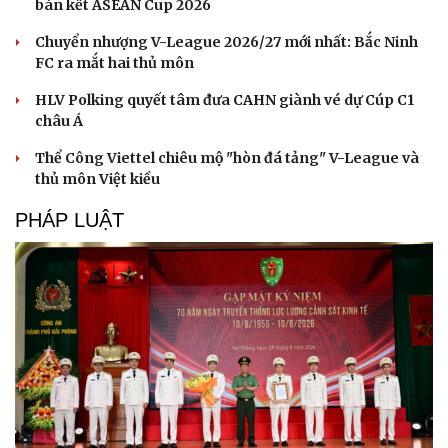
bán kết ASEAN Cup 2026
Chuyển nhượng V-League 2026/27 mới nhất: Bắc Ninh
FC ra mắt hai thủ môn
HLV Polking quyết tâm đưa CAHN giành vé dự Cúp C1
châu Á
Văn hóa
Giải trí
Sân khấu - Điện ảnh
Nghệ sĩ
Thể Công Viettel chiêu mộ "hòn đá tảng" V-League và
Văn học
Thời trang
thủ môn Việt kiều
Âm nhạc
Sao Việt
Di sản
PHÁP LUẬT