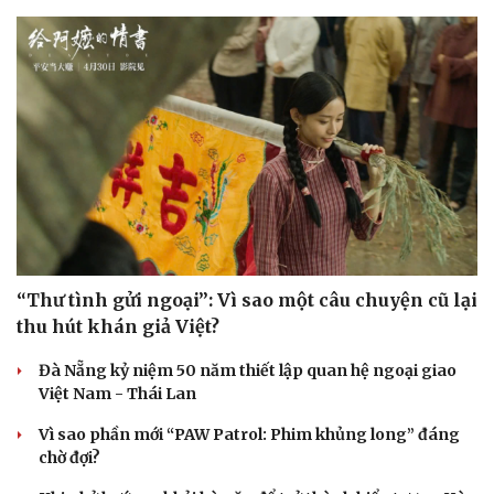
Du lịch
Podcast
Tư vấn
Câu chuyện thời sự
Săn Tour
Đọc truyện đêm khuya
check-in
Cửa sổ tình yêu
Kể chuyện cho bé
Hạt giống tâm hồn
“Thư tình gửi ngoại”: Vì sao một câu chuyện cũ lại
thu hút khán giả Việt?
Đà Nẵng kỷ niệm 50 năm thiết lập quan hệ ngoại giao
Việt Nam - Thái Lan
Vì sao phần mới “PAW Patrol: Phim khủng long” đáng
chờ đợi?