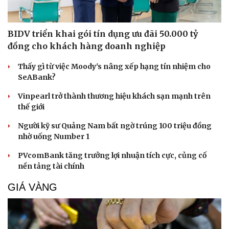
BIDV triển khai gói tín dụng ưu đãi 50.000 tỷ
Cải chính
đồng cho khách hàng doanh nghiệp
Thấy gì từ việc Moody's nâng xếp hạng tín nhiệm cho
SeABank?
Vinpearl trở thành thương hiệu khách sạn mạnh trên
thế giới
Người kỹ sư Quảng Nam bất ngờ trúng 100 triệu đồng
nhờ uống Number 1
PVcomBank tăng trưởng lợi nhuận tích cực, củng cố
nền tảng tài chính
GIÁ VÀNG