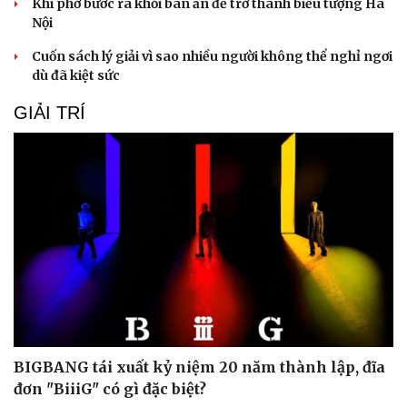
Khi phở bước ra khỏi bàn ăn để trở thành biểu tượng Hà
Nội
Cuốn sách lý giải vì sao nhiều người không thể nghỉ ngơi
dù đã kiệt sức
GIẢI TRÍ
BIGBANG tái xuất kỷ niệm 20 năm thành lập, đĩa
đơn "BiiiG" có gì đặc biệt?