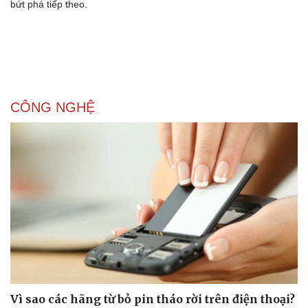
bứt phá tiếp theo.
Thể thao
Ô tô - Xe máy
Bóng đá
Ô tô
Lịch thi đấu bóng đá
Xe máy
Thế giới thể thao
Tư vấn
eSports
Hậu trường
CÔNG NGHỆ
Vì sao các hãng từ bỏ pin tháo rời trên điện thoại?