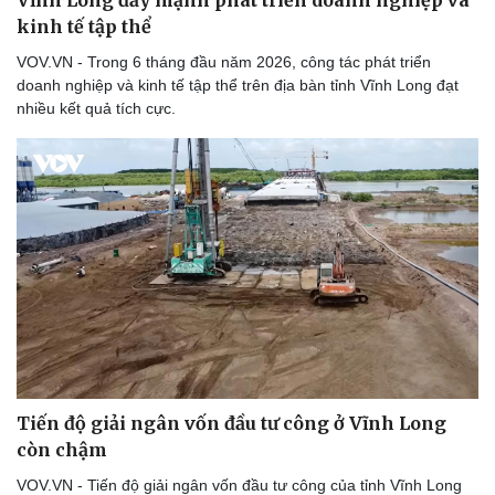
Vĩnh Long đẩy mạnh phát triển doanh nghiệp và
kinh tế tập thể
VOV.VN - Trong 6 tháng đầu năm 2026, công tác phát triển
doanh nghiệp và kinh tế tập thể trên địa bàn tỉnh Vĩnh Long đạt
nhiều kết quả tích cực.
Pháp luật
Quân sự - Quốc phòng
Vụ án
Vũ khí
Tin nóng
Việt Nam
Tư vấn luật
Phân tích
Tiến độ giải ngân vốn đầu tư công ở Vĩnh Long
còn chậm
VOV.VN - Tiến độ giải ngân vốn đầu tư công của tỉnh Vĩnh Long