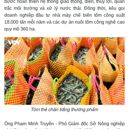
bước hoàn thiện hệ thống giao thông, điện, thủy lợi, quan
trắc môi trường và xử lý nước thải. Đồng thời, kêu gọi
doanh nghiệp đầu tư nhà máy chế biến tôm công suất
Thế giới
Multimedia
18.000 tấn mỗi năm và các dự án nuôi tôm công nghệ cao
Quan sát
Video
quy mô 360 ha.
Cuộc sống đó đây
Ảnh
Hồ sơ
E-Magazine
Infographic
Tôm thẻ chân trắng thương phẩm
Ông Phạm Minh Truyền - Phó Giám đốc Sở Nông nghiệp