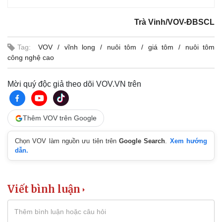
Trà Vinh/VOV-ĐBSCL
Tag:
VOV
vĩnh long
nuôi tôm
giá tôm
nuôi tôm
công nghệ cao
Mời quý độc giả theo dõi VOV.VN trên
Thêm VOV trên Google
Chọn VOV làm nguồn ưu tiên trên
Google Search
.
Xem hướng
dẫn.
Kinh tế
Thị trường
Bất động sản
Giá vàng
Viết bình luận
Khởi nghiệp
Tiêu dùng
Tỷ giá
Chứng khoán