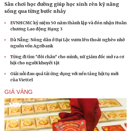
Sân chơi học đường giúp học sinh rèn kỹ năng
sống qua từng bước nhảy
EVNHCMC kỷ niệm 50 năm thành lập và đón nhận Huân
chương Lao động Hạng 3
Đà Nẵng: Nông dân ở Đại Lộc vươn lên thoát nghèo nhờ
nguồn vốn Agribank
Từng đi tìm "đôi chân" cho mình, nữ giám đốc mở ra cơ
hội cho người khuyết tật
Giải nỗi đau quá tải ứng dụng với nền tảng hội tụ mới
của Viettel
GIÁ VÀNG