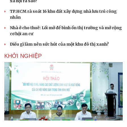
xã hội ra sao?
TP.HCM rà soát 16 khu đất xây dựng nhà lưu trú công
nhân
Nhà ở cho thuê: Lối mở để bình ổn thị trường và mở rộng
cơ hội an cư
Điều gì làm nên sức hút của một khu đô thị xanh?
KHỞI NGHIỆP