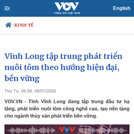
English
KINH TẾ
/
Vĩnh Long tập trung phát triển
Chính trị
Xã hội
Đảng
Tin 24h
nuôi tôm theo hướng hiện đại,
Tổ chức nhân sự
Dự báo thời tiết
bền vững
Quốc hội
Giáo dục
Nhận diện sự thật
Dấu ấn VOV
Việc làm
Thứ Tư, 06:58, 08/07/2026
Biển đảo
VOV.VN - Tỉnh Vĩnh Long đang tập trung đầu tư hạ
tầng, phát triển nuôi tôm công nghệ cao, tạo nền tảng
cho ngành thủy sản phát triển bền vững.