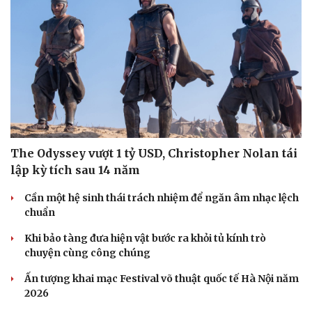
Văn hóa
Giải trí
Sân khấu - Điện ảnh
Nghệ sĩ
Văn học
Thời trang
Âm nhạc
Sao Việt
Di sản
The Odyssey vượt 1 tỷ USD, Christopher Nolan tái
lập kỳ tích sau 14 năm
Cần một hệ sinh thái trách nhiệm để ngăn âm nhạc lệch
chuẩn
Khi bảo tàng đưa hiện vật bước ra khỏi tủ kính trò
chuyện cùng công chúng
Ấn tượng khai mạc Festival võ thuật quốc tế Hà Nội năm
2026