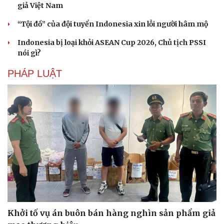
giả Việt Nam
“Tội đồ” của đội tuyển Indonesia xin lỗi người hâm mộ
Indonesia bị loại khỏi ASEAN Cup 2026, Chủ tịch PSSI
nói gì?
Sức khỏe
Đời sống
PHÁP LUẬT
Dinh dưỡng - món ngon
Nhà đẹp
Cây thuốc
Blog
Sản phụ khoa
Tình yêu - Gia đình
Nhi khoa
Nam khoa
Làm đẹp - giảm cân
Phòng mạch online
Ăn sạch sống khỏe
Khởi tố vụ án buôn bán hàng nghìn sản phẩm giả