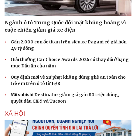
Ngành ô tô Trung Quốc đối mặt khủng hoảng vì
cuộc chiến giảm giá xe điện
Gần 2.000 con ốc titan trên siêu xe Pagani có giá hơn
2,9 tỷ đồng
Giải thưởng Car Choice Awards 2026 có thay đổi ở hạng
mục Dấu ấn của năm
Quy định mới về xử phạt không dùng ghế an toàn cho
trẻ em trên ô tô từ 15/8
Doanh nghiệp
Công nghệ
Mitsubishi Destinator giảm giá gần 80 triệu đồng,
quyết đấu CX-5 và Tucson
Thông tin doanh nghiệp
Sành điệu
Doanh nghiệp 24h
Tin Công nghệ
XÃ HỘI
Doanh nhân
Trải nghiệm
Vì cộng đồng
Chuyển đổi số