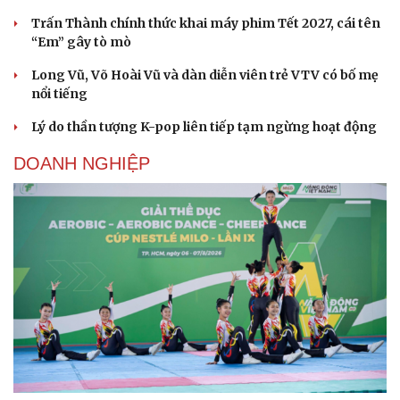
Trấn Thành chính thức khai máy phim Tết 2027, cái tên
“Em” gây tò mò
Long Vũ, Võ Hoài Vũ và dàn diễn viên trẻ VTV có bố mẹ
nổi tiếng
Lý do thần tượng K-pop liên tiếp tạm ngừng hoạt động
DOANH NGHIỆP
Du lịch
Podcast
Tư vấn
Câu chuyện thời sự
Săn Tour
Đọc truyện đêm khuya
check-in
Cửa sổ tình yêu
Kể chuyện cho bé
Hạt giống tâm hồn