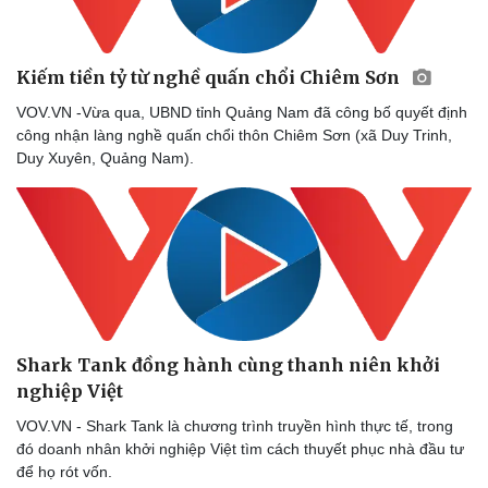
Kiếm tiền tỷ từ nghề quấn chổi Chiêm Sơn
VOV.VN -Vừa qua, UBND tỉnh Quảng Nam đã công bố quyết định
công nhận làng nghề quấn chổi thôn Chiêm Sơn (xã Duy Trinh,
Duy Xuyên, Quảng Nam).
Du lịch
Podcast
Tư vấn
Câu chuyện thời sự
Săn Tour
Đọc truyện đêm khuya
check-in
Cửa sổ tình yêu
Kể chuyện cho bé
Hạt giống tâm hồn
Shark Tank đồng hành cùng thanh niên khởi
nghiệp Việt
VOV.VN - Shark Tank là chương trình truyền hình thực tế, trong
đó doanh nhân khởi nghiệp Việt tìm cách thuyết phục nhà đầu tư
để họ rót vốn.