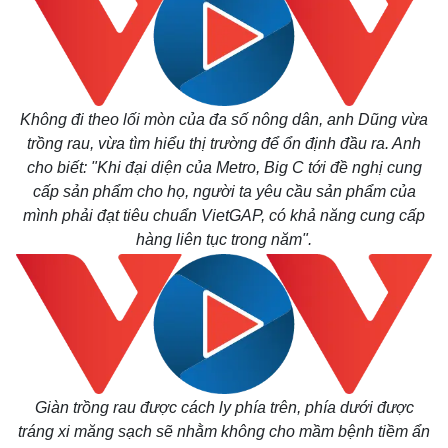
Kinh tế
Thị trường
Bất động sản
Giá vàng
Không đi theo lối mòn của đa số nông dân, anh Dũng vừa
Khởi nghiệp
Tiêu dùng
trồng rau, vừa tìm hiểu thị trường để ổn định đầu ra. Anh
Tỷ giá
cho biết: "Khi đại diện của Metro, Big C tới đề nghị cung
Chứng khoán
cấp sản phẩm cho họ, người ta yêu cầu sản phẩm của
Giá cà phê
mình phải đạt tiêu chuẩn VietGAP, có khả năng cung cấp
hàng liên tục trong năm".
Giàn trồng rau được cách ly phía trên, phía dưới được
tráng xi măng sạch sẽ nhằm không cho mầm bệnh tiềm ẩn