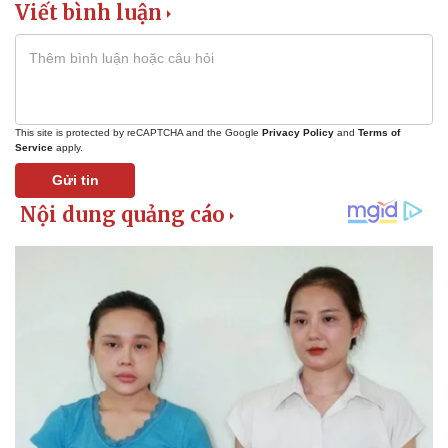
Viết bình luận
eSports
Hậu trường
This site is protected by reCAPTCHA and the Google
Privacy Policy
and
Terms of
Service
apply.
Gửi tin