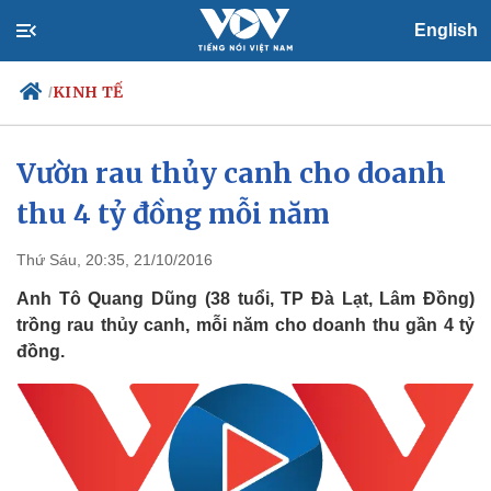
English
KINH TẾ
/
Vườn rau thủy canh cho doanh
thu 4 tỷ đồng mỗi năm
Chính trị
Xã hội
Đảng
Tin 24h
Tổ chức nhân sự
Dự báo thời tiết
Thứ Sáu, 20:35, 21/10/2016
Quốc hội
Giáo dục
Anh Tô Quang Dũng (38 tuổi, TP Đà Lạt, Lâm Đồng)
Nhận diện sự thật
Dấu ấn VOV
trồng rau thủy canh, mỗi năm cho doanh thu gần 4 tỷ
Việc làm
đồng.
Biển đảo