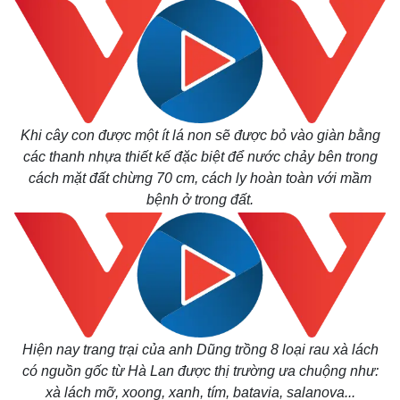
Khi cây con được một ít lá non sẽ được bỏ vào giàn bằng
Thế giới
Multimedia
các thanh nhựa thiết kế đặc biệt để nước chảy bên trong
Quan sát
Video
cách mặt đất chừng 70 cm, cách ly hoàn toàn với mầm
Cuộc sống đó đây
Ảnh
bệnh ở trong đất.
Hồ sơ
E-Magazine
Infographic
Hiện nay trang trại của anh Dũng trồng 8 loại rau xà lách
có nguồn gốc từ Hà Lan được thị trường ưa chuộng như:
xà lách mỡ, xoong, xanh, tím, batavia, salanova...