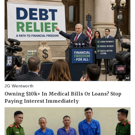
Sức khỏe
Đời sống
Dinh dưỡng - món ngon
Nhà đẹp
Cây thuốc
Blog
Sản phụ khoa
Tình yêu - Gia đình
Nhi khoa
Nam khoa
Làm đẹp - giảm cân
Phòng mạch online
Ăn sạch sống khỏe