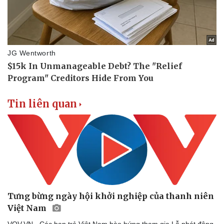
Tin liên quan
Văn hóa
Giải trí
Sân khấu - Điện ảnh
Nghệ sĩ
Văn học
Thời trang
Âm nhạc
Sao Việt
Di sản
Tưng bừng ngày hội khởi nghiệp của thanh niên
Việt Nam
VOV.VN - Các bạn trẻ Việt Nam hào hứng tham gia Lễ phát động