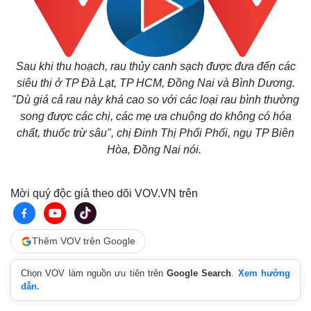
Sau khi thu hoạch, rau thủy canh sạch được đưa đến các
siêu thị ở TP Đà Lạt, TP HCM, Đồng Nai và Bình Dương.
"Dù giá cả rau này khá cao so với các loại rau bình thường
song được các chị, các mẹ ưa chuộng do không có hóa
chất, thuốc trừ sâu", chị Đinh Thị Phối Phối, ngụ TP Biên
Hòa, Đồng Nai nói.
Mời quý độc giả theo dõi VOV.VN trên
Thêm VOV trên Google
Thể thao
Ô tô - Xe máy
Chọn VOV làm nguồn ưu tiên trên
Google Search
.
Xem hướng
Bóng đá
Ô tô
dẫn.
Lịch thi đấu bóng đá
Xe máy
Thế giới thể thao
Tư vấn