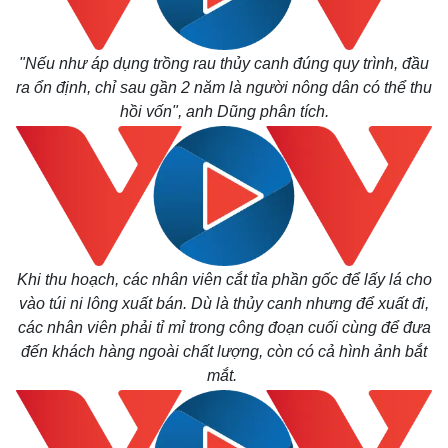
Pháp luật
Quân sự - Quốc phòng
Vụ án
Vũ khí
"Nếu như áp dụng trồng rau thủy canh đúng quy trình, đầu
Tin nóng
Việt Nam
ra ổn định, chỉ sau gần 2 năm là người nông dân có thể thu
Tư vấn luật
Phân tích
hồi vốn", anh Dũng phân tích.
Khi thu hoạch, các nhân viên cắt tỉa phần gốc để lấy lá cho
vào túi ni lông xuất bán. Dù là thủy canh nhưng để xuất đi,
các nhân viên phải tỉ mỉ trong công đoạn cuối cùng để đưa
đến khách hàng ngoài chất lượng, còn có cả hình ảnh bắt
mắt.