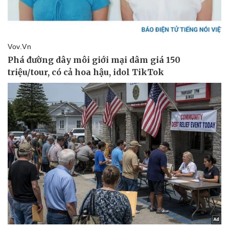
Doanh nghiệp
Công nghệ
Thông tin doanh nghiệp
Sành điệu
Doanh nghiệp 24h
Tin Công nghệ
Doanh nhân
Trải nghiệm
Vì cộng đồng
Chuyển đổi số