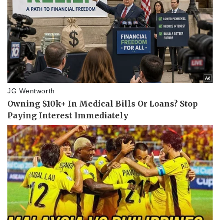
Vụ án
Vũ khí
Tin nóng
Việt Nam
Tư vấn luật
Phân tích