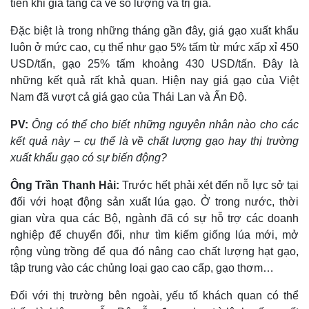
tiến khi gia tăng cả về số lượng và trị giá.
Đặc biệt là trong những tháng gần đây, giá gạo xuất khẩu
luôn ở mức cao, cụ thể như gạo 5% tấm từ mức xấp xỉ 450
USD/tấn, gạo 25% tấm khoảng 430 USD/tấn. Đây là
những kết quả rất khả quan. Hiện nay giá gạo của Việt
Nam đã vượt cả giá gạo của Thái Lan và Ấn Độ.
PV:
Ông có thể cho biết những nguyên nhân nào cho các
kết quả này – cụ thể là về chất lượng gạo hay thị trường
xuất khẩu gạo có sự biến động?
Ông Trần Thanh Hải:
Trước hết phải xét đến nỗ lực sở tại
Thế giới
Multimedia
đối với hoạt động sản xuất lúa gạo. Ở trong nước, thời
Quan sát
Video
gian vừa qua các Bộ, ngành đã có sự hỗ trợ các doanh
Cuộc sống đó đây
Ảnh
nghiệp để chuyển đổi, như tìm kiếm giống lúa mới, mở
Hồ sơ
E-Magazine
rộng vùng trồng để qua đó nâng cao chất lượng hạt gạo,
Infographic
tập trung vào các chủng loại gạo cao cấp, gạo thơm…
Đối với thị trường bên ngoài, yếu tố khách quan có thể