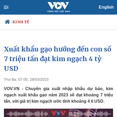
English
KINH TẾ
/
Xuất khẩu gạo hướng đến con số
Chính trị
Xã hội
Đảng
Tin 24h
7 triệu tấn đạt kim ngạch 4 tỷ
Tổ chức nhân sự
Dự báo thời tiết
USD
Quốc hội
Giáo dục
Nhận diện sự thật
Dấu ấn VOV
Việc làm
Thứ Ba, 07:00, 28/03/2023
Biển đảo
VOV.VN - Chuyên gia xuất nhập khẩu dự báo, kim
ngạch xuất khẩu gạo năm 2023 sẽ đạt khoảng 7 triệu
tấn, với giá trị kim ngạch ước tính khoảng 4 tỉ USD.