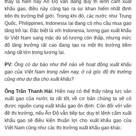
thấy là hiện nay Ấn Độ vẫn đang duy trì lệnh cấm xuất
khẩu gạo, điều này cũng tạo ra sự khan hiếm nhất định
trên thị trường thế giới. Trong khi đó, các nước như Trung
Quốc, Philippines, Indonesia lại đang có nhu cầu mua gạo
tăng trở lại. Đặc biệt là với Indonesia, lượng gạo xuất khẩu
từ Việt Nam sang mặc dù số lượng còn thấp, nhưng mức
độ tăng trưởng rất cao đang tạo ra một thị trường tiềm
năng rất lớn trong tương lai.
PV:
Ông có dự báo như thế nào về hoạt động xuất khẩu
gạo của Việt Nam trong năm nay, ở cả góc độ thị trường
cũng như dư địa cho xuất khẩu?
Ông Trần Thanh Hải:
Hiện nay có thể thấy năng lực sản
xuất gạo của nước ta rất tốt, về cơ bản chúng ta sẽ có
được nguồn cung xuất khẩu gạo ổn định. Còn đối với vấn
đề thị trường, nếu Ấn Độ vẫn tiếp tục duy trì lệnh cấm xuất
khẩu gạo sẽ điều kiện thuận lợi cho xuất khẩu gạo của
Việt Nam cũng như các thị trường xuất khẩu gạo khác.