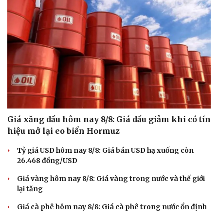
Giá xăng dầu hôm nay 8/8: Giá dầu giảm khi có tín
hiệu mở lại eo biển Hormuz
Tỷ giá USD hôm nay 8/8: Giá bán USD hạ xuống còn
26.468 đồng/USD
Du lịch
Podcast
Giá vàng hôm nay 8/8: Giá vàng trong nước và thế giới
Tư vấn
Câu chuyện thời sự
lại tăng
Săn Tour
Đọc truyện đêm khuya
check-in
Cửa sổ tình yêu
Giá cà phê hôm nay 8/8: Giá cà phê trong nước ổn định
Kể chuyện cho bé