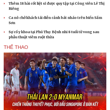
Thêm 18 hài cốt liệt sĩ được quy tập tại Công viên Lê Thị
Riêng
Ca nô chở khách tái diễn cảnh bát nháo trên biển Sầm
Sơn
Sự cố y khoa tại Phú Thọ: Bệnh nhi 8 tuổi tử vong sau
phẫu thuật viêm ruột thừa
THỂ THAO
Văn hóa
Giải trí
Sân khấu - Điện ảnh
Nghệ sĩ
Văn học
Thời trang
Âm nhạc
Sao Việt
Di sản