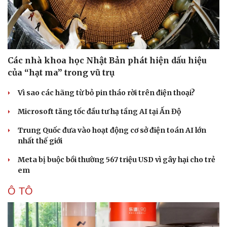
Các nhà khoa học Nhật Bản phát hiện dấu hiệu
của “hạt ma” trong vũ trụ
Sức khỏe
Đời sống
Dinh dưỡng - món ngon
Nhà đẹp
Vì sao các hãng từ bỏ pin tháo rời trên điện thoại?
Cây thuốc
Blog
Microsoft tăng tốc đầu tư hạ tầng AI tại Ấn Độ
Sản phụ khoa
Tình yêu - Gia đình
Nhi khoa
Trung Quốc đưa vào hoạt động cơ sở điện toán AI lớn
Nam khoa
nhất thế giới
Làm đẹp - giảm cân
Phòng mạch online
Meta bị buộc bồi thường 567 triệu USD vì gây hại cho trẻ
Ăn sạch sống khỏe
em
Ô TÔ