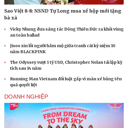
Sao Việt 8-8: NSND Tự Long mua xế hộp mới tặng
bà xã
Vicky Nhung đưa sáng tác Đông Thiên Đức ra khỏi vùng
an toàn ballad
Jisoo xin lỗi người hâm mộ giữa tranh cãi kỷ niệm 10
năm BLACKPINK
The Odyssey vượt 1 tỷ USD, Christopher Nolan tái lập kỳ
tích sau 14 năm
Running Man Vietnam đổi luật gấp vì màn xé bảng tên
quá quyết liệt
DOANH NGHIỆP
Cải chính