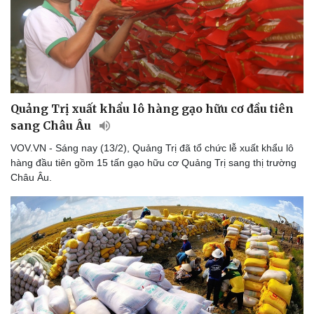
Doanh nghiệp
Công nghệ
Thông tin doanh nghiệp
Sành điệu
Doanh nghiệp 24h
Tin Công nghệ
Quảng Trị xuất khẩu lô hàng gạo hữu cơ đầu tiên
Doanh nhân
Trải nghiệm
sang Châu Âu
Vì cộng đồng
Chuyển đổi số
VOV.VN - Sáng nay (13/2), Quảng Trị đã tổ chức lễ xuất khẩu lô
hàng đầu tiên gồm 15 tấn gạo hữu cơ Quảng Trị sang thị trường
Châu Âu.