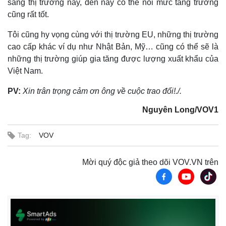
sang thị trường này, đến nay có thể nói mức tăng trưởng
cũng rất tốt.
Tôi cũng hy vọng cùng với thị trường EU, những thị trường
cao cấp khác ví dụ như Nhật Bản, Mỹ… cũng có thể sẽ là
những thị trường giúp gia tăng được lượng xuất khẩu của
Việt Nam.
PV:
Xin trân trọng cảm ơn ông về cuộc trao đổi!./.
Nguyên Long/VOV1
Tag:
VOV
Mời quý độc giả theo dõi VOV.VN trên
Kinh tế
Thị trường
Bất động sản
Giá vàng
Khởi nghiệp
Tiêu dùng
Tỷ giá
Chứng khoán