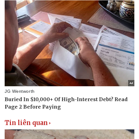
Thể thao
Ô tô - Xe máy
Bóng đá
Ô tô
Lịch thi đấu bóng đá
Xe máy
Thế giới thể thao
Tư vấn
eSports
Hậu trường
Tin liên quan