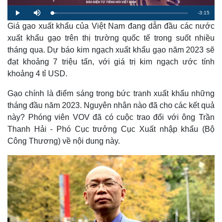
R
-
3:15
L
P
M
o
l
u
a
Giá gạo xuất khẩu của Việt Nam đang dẫn đầu các nước
a
t
e
d
y
e
e
xuất khẩu gạo trên thị trường quốc tế trong suốt nhiều
d
m
:
tháng qua. Dự báo kim ngạch xuất khẩu gạo năm 2023 sẽ
3
.
a
1
đạt khoảng 7 triệu tấn, với giá trị kim ngạch ước tính
5
%
khoảng 4 tỉ USD.
i
n
Gạo chính là điểm sáng trong bức tranh xuất khẩu những
i
tháng đầu năm 2023. Nguyên nhân nào đã cho các kết quả
này? Phóng viên VOV đã có cuộc trao đổi với ông Trần
n
Thanh Hải - Phó Cục trưởng Cục Xuất nhập khẩu (Bộ
g
Công Thương) về nội dung này.
T
i
m
e