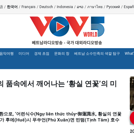
語
/
한국어
/
Français
/
Deutsch
/
Indonesia
/
ລາວ
/
ภาษาไทย
/
Русский
/
Españ
 음악여행
미디어
경제 초점
문화의 창
베트남 소수민족의 색깔 탐구
What
도의 품속에서 깨어나는 ‘황실 연꽃’의 미
으로, ‘어련식수(Ngự liên thức thủy•御蓮識水, 황실의 연꽃
후에(Huế)시 푸쑤언(Phú Xuân)면 띤떰(Tịnh Tâm) 호수
2