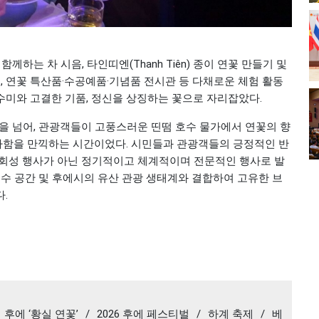
하는 차 시음, 타인띠엔(Thanh Tiên) 종이 연꽃 만들기 및
존, 연꽃 특산품·수공예품·기념품 전시관 등 다채로운 체험 활동
수미와 고결한 기품, 정신을 상징하는 꽃으로 자리잡았다.
을 넘어, 관광객들이 고풍스러운 띤떰 호수 물가에서 연꽃의 향
우아함을 만끽하는 시간이었다. 시민들과 관광객들의 긍정적인 반
일회성 행사가 아닌 정기적이고 체계적이며 전문적인 행사로 발
호수 공간 및 후에시의 유산 관광 생태계와 결합하여 고유한 브
.
후에 ‘황실 연꽃’
/
2026 후에 페스티벌
/
하계 축제
/
베