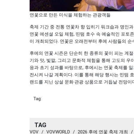
연꽃으로 만든 미식을 체험하는 관광객들
축제 기간 중 전통 연꽃차 향 입히기 워크숍과 명인과 함께
연꽃 에센셜 오일 체험, 띤떰 호수 속 예술적인 포토
이 개최되었다. 연꽃은 오래전부터 후에 사람들의 순
후에의 연꽃 시즌은 단순히 한 종류의 꽃이 피는 계절
기와 맛, 빛깔, 그리고 문화적 체험을 통해 고도의 
응과 초기 성과를 바탕으로, 후에시는 연꽃 축제를 
전시켜 나갈 계획이다. 이를 통해 해당 행사는 띤떰 
랜드를 지닌 상설 문화·관광 상품으로 거듭날 전망이다
Tag:
TAG
VOV
/
VOVWORLD
/
2026 후에 연꽃 축제 개최
/