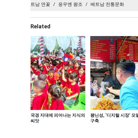
트남 연꽃
/
응우옌 왕조
/
베트남 전통문화
Related
국경 지대에 피어나는 지식의
꽝닌성, ‘디지털 시장’ 모
씨앗
구축