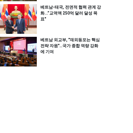
베트남-태국, 전면적 협력 관계 강
화...”교역액 250억 달러 달성 목
표"
베트남 외교부, "재외동포는 핵심
전략 자원"…국가 종합 역량 강화
에 기여