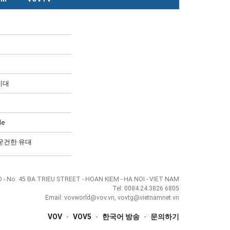
시대
de
 굳건한 유대
- No. 45 BA TRIEU STREET - HOAN KIEM - HA NOI - VIET NAM
Tel: 0084.24.3826 6805
Email: vovworld@vov.vn, vovtg@vietnamnet.vn
VOV
-
VOV5
-
한국어 방송
-
문의하기