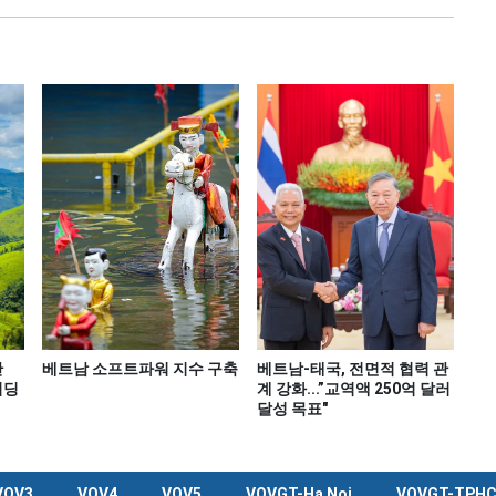
반
베트남 소프트파워 지수 구축
베트남-태국, 전면적 협력 관
이딩
계 강화...”교역액 250억 달러
달성 목표"
VOV3
VOV4
VOV5
VOVGT-Ha Noi
VOVGT-TPH