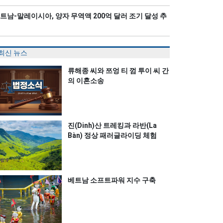
트남-말레이시아, 양자 무역액 200억 달러 조기 달성 추
최신 뉴스
류해종 씨와 쯔엉 티 껌 투이 씨 간
의 이혼소송
진(Dinh)산 트레킹과 라반(La
Bàn) 정상 패러글라이딩 체험
베트남 소프트파워 지수 구축