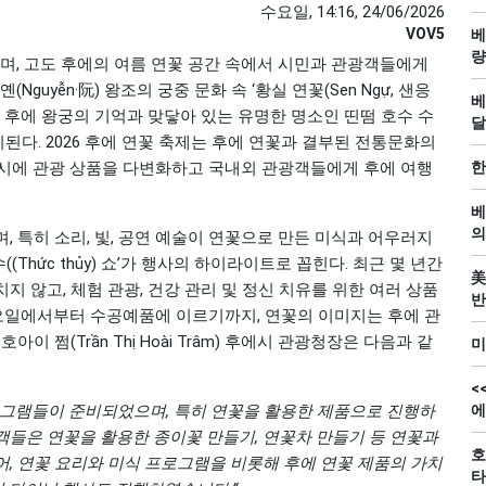
수요일, 14:16, 24/06/2026
VOV5
베
량
으며, 고도 후에의 여름 연꽃 공간 속에서 시민과 관광객들에게
guyễn·阮) 왕조의 궁중 문화 속 ‘황실 연꽃(Sen Ngự, 샌응
베
는 후에 왕궁의 기억과 맞닿아 있는 유명한 명소인 띤떰 호수 수
달
다. 2026 후에 연꽃 축제는 후에 연꽃과 결부된 전통문화의
동시에 관광 상품을 다변화하고 국내외 관광객들에게 후에 여행
한
베
의
, 특히 소리, 빛, 공연 예술이 연꽃으로 만든 미식과 어우러지
(Thức thủy) 쇼’가 행사의 하이라이트로 꼽힌다. 최근 몇 년간
美
 않고, 체험 관광, 건강 관리 및 정신 치유를 위한 여러 상품
반
 오일에서부터 수공예품에 이르기까지, 연꽃의 이미지는 후에 관
 쩜(Trần Thị Hoài Trâm) 후에시 관광청장은 다음과 같
미
<
로그램들이 준비되었으며, 특히 연꽃을 활용한 제품으로 진행하
에
객들은 연꽃을 활용한 종이꽃 만들기, 연꽃차 만들기 등 연꽃과
호
, 연꽃 요리와 미식 프로그램을 비롯해 후에 연꽃 제품의 가치
타