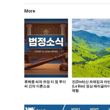
More
류해종 씨와 쯔엉 티 껌 투이
진(Dinh)산 트레킹과 라
씨 간의 이혼소송
(La Bàn) 정상 패러글라
체험
VOV1
VOV2