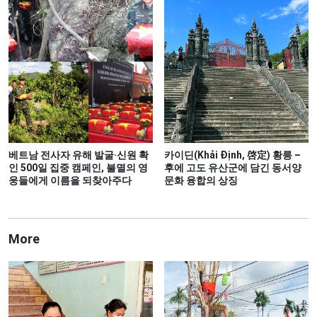
베트남 전사자 유해 발굴·신원 확
카이딘(Khải Định, 啓定) 황릉 –
인 500일 집중 캠페인, 불멸의 영
후에 고도 유산군에 담긴 동서양
웅들에게 이름을 되찾아주다
문화 융합의 상징
More