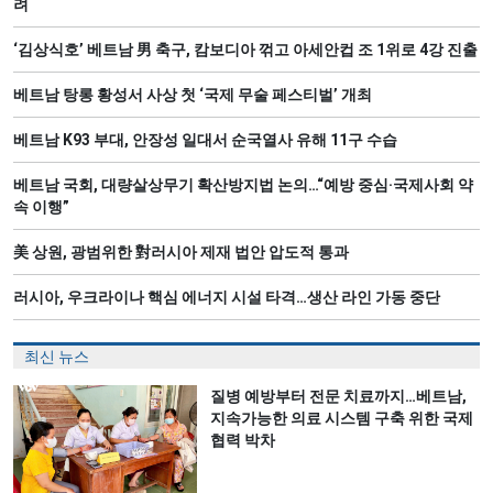
려
‘김상식호’ 베트남 男 축구, 캄보디아 꺾고 아세안컵 조 1위로 4강 진출
베트남 탕롱 황성서 사상 첫 ‘국제 무술 페스티벌’ 개최
베트남 K93 부대, 안장성 일대서 순국열사 유해 11구 수습
베트남 국회, 대량살상무기 확산방지법 논의…“예방 중심·국제사회 약
속 이행”
美 상원, 광범위한 對러시아 제재 법안 압도적 통과
러시아, 우크라이나 핵심 에너지 시설 타격…생산 라인 가동 중단
최신 뉴스
질병 예방부터 전문 치료까지…베트남,
지속가능한 의료 시스템 구축 위한 국제
협력 박차