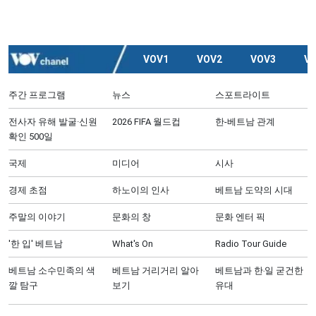
VOV1
VOV2
VOV3
V
주간 프로그램
뉴스
스포트라이트
전사자 유해 발굴·신원
2026 FIFA 월드컵
한-베트남 관계
확인 500일
국제
미디어
시사
경제 초점
하노이의 인사
베트남 도약의 시대
주말의 이야기
문화의 창
문화 엔터 픽
'한 입' 베트남
What's On
Radio Tour Guide
베트남 소수민족의 색
베트남 거리거리 알아
베트남과 한‧일 굳건한
깔 탐구
보기
유대