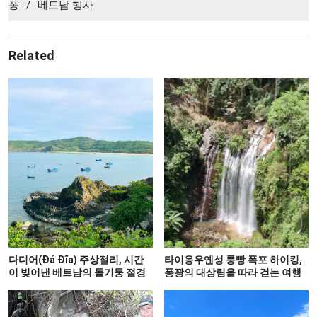
퐁
/
베트남 행사
Related
다디어(Đá Đĩa) 주상절리, 시간
타이응우옌성 룽빵 폭포 하이킹,
이 빚어낸 베트남의 돌기둥 절경
퐁꽝의 대삼림을 따라 걷는 여행