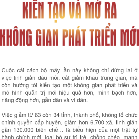
Thể thao
Ô tô - Xe máy
Bóng đá
Ô tô
Lịch thi đấu bóng đá
Xe máy
Thế giới thể thao
Tư vấn
Cuộc cải cách bộ máy lần này không chỉ dừng lại ở
eSports
việc tinh giản đầu mối, cắt giảm khâu trung gian, mà
Hậu trường
còn hướng tới kiến tạo một không gian phát triển và
mô hình quản trị mới hiệu quả hơn, minh bạch hơn,
năng động hơn, gần dân và vì dân.
Việc giảm từ 63 còn 34 tỉnh, thành phố, không tổ chức
chính quyền cấp huyện, giảm hơn 6.700 xã, tinh giản
gần 130.000 biên chế… là biểu hiện của một trật tự
hành chính mới, loại bỏ sự trì trệ, chồng chéo, manh