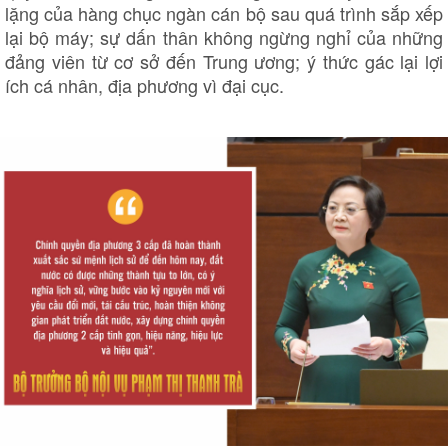
lặng của hàng chục ngàn cán bộ sau quá trình sắp xếp
lại bộ máy; sự dấn thân không ngừng nghỉ của những
đảng viên từ cơ sở đến Trung ương; ý thức gác lại lợi
ích cá nhân, địa phương vì đại cục.
Du lịch
Podcast
Tư vấn
Câu chuyện thời sự
Săn Tour
Đọc truyện đêm khuya
check-in
Cửa sổ tình yêu
Kể chuyện cho bé
Hạt giống tâm hồn