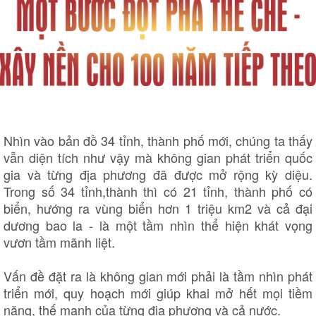
Sức khỏe
Đời sống
Dinh dưỡng - món ngon
Nhà đẹp
Cây thuốc
Blog
Sản phụ khoa
Tình yêu - Gia đình
Nhìn vào bản đồ 34 tỉnh, thành phố mới, chúng ta thấy
Nhi khoa
Nam khoa
vẫn diện tích như vậy mà không gian phát triển quốc
Làm đẹp - giảm cân
gia và từng địa phương đã được mở rộng kỳ diệu.
Phòng mạch online
Trong số 34 tỉnh,thành thì có 21 tỉnh, thành phố có
Ăn sạch sống khỏe
biển, hướng ra vùng biển hơn 1 triệu km2 và cả đại
dương bao la - là một tầm nhìn thể hiện khát vọng
vươn tầm mãnh liệt.
Vấn đề đặt ra là không gian mới phải là tầm nhìn phát
triển mới, quy hoạch mới giúp khai mở hết mọi tiềm
năng, thế mạnh của từng địa phương và cả nước.