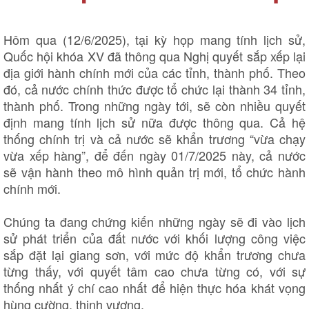
Quan sát
Video
Cuộc sống đó đây
Ảnh
Hôm qua (12/6/2025), tại kỳ họp mang tính lịch sử,
Hồ sơ
E-Magazine
Infographic
Quốc hội khóa XV đã thông qua Nghị quyết sắp xếp lại
địa giới hành chính mới của các tỉnh, thành phố. Theo
đó, cả nước chính thức được tổ chức lại thành 34 tỉnh,
thành phố. Trong những ngày tới, sẽ còn nhiều quyết
định mang tính lịch sử nữa được thông qua. Cả hệ
thống chính trị và cả nước sẽ khẩn trương “vừa chạy
vừa xếp hàng”, để đến ngày 01/7/2025 này, cả nước
sẽ vận hành theo mô hình quản trị mới, tổ chức hành
chính mới.
Chúng ta đang chứng kiến những ngày sẽ đi vào lịch
sử phát triển của đất nước với khối lượng công việc
sắp đặt lại giang sơn, với mức độ khẩn trương chưa
từng thấy, với quyết tâm cao chưa từng có, với sự
thống nhất ý chí cao nhất để hiện thực hóa khát vọng
hùng cường, thịnh vượng.