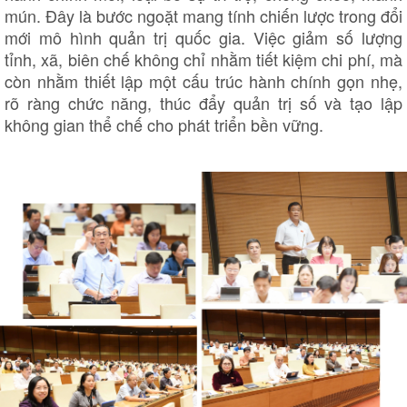
mún. Đây là bước ngoặt mang tính chiến lược trong đổi
mới mô hình quản trị quốc gia. Việc giảm số lượng
tỉnh, xã, biên chế không chỉ nhằm tiết kiệm chi phí, mà
còn nhằm thiết lập một cấu trúc hành chính gọn nhẹ,
rõ ràng chức năng, thúc đẩy quản trị số và tạo lập
không gian thể chế cho phát triển bền vững.
Doanh nghiệp
Công nghệ
Thông tin doanh nghiệp
Sành điệu
Doanh nghiệp 24h
Tin Công nghệ
Doanh nhân
Trải nghiệm
Vì cộng đồng
Chuyển đổi số