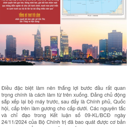
Điều đặc biệt làm nên thắng lợi bước đầu rất quan
trọng chính là cách làm từ trên xuống. Đảng chủ động
sắp xếp lại bộ máy trước, sau đấy là Chính phủ, Quốc
hội, cấp trên làm gương cho cấp dưới. Các nguyên tắc
và chỉ đạo trong Kết luận số 09-KL/BCĐ ngày
Pháp luật
Quân sự - Quốc phòng
24/11/2024 của Bộ Chính trị đã bao quát được cơ bản
Vụ án
Vũ khí