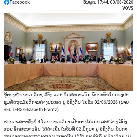
Facebook
ວັນພຸດ, 17:44, 03/06/2026
VOV5
ຜູ້​ຕາງ​ໜ້າ ອາ​ເມ​ລິ​ກາ, ລີ​ບັງ ແລະ ອິດ​ສະ​ຣາ​ແອັນ​ ພົບ​ປະ​ກັນ​ໃນ​ກອງ​ປະ​
ຊຸມ​ລັດ​ຖະ​ມົນ​ຕີ​ການ​ຕ່າງ​ປະ​ເທດ ຢູ່ ວໍ​ຊິງ​ຕັນ ໃນ​ວັນ 02/06/2026 (ພາບ:
REUTERS/Elizabeth Frantz)
ຮອບ​ເຈ​ລະ​ຈາ​ຄັ້ງ​ທີ 4 ໂດຍ​ ອາ​ເມ​ລິ​ກາ ເປັນ​ກາງ​ໄກ່ເກ່ຍ ລະ​ຫວ່າງ ລີ​ບັງ
ແລະ ອິດ​ສະ​ຣາ​ແອັນ ໄດ້​ດຳ​ເນີນ​ໃນ​ວັນ​ທີ 02 ມິ​ຖຸ​ນາ ຢູ່ ວໍ​ຊິງ​ຕັນ. ບັນ​ດາ​
ຮອບ​ເຈ​ລະ​ຈາ​ລະ​ຫວ່າງ​ສອງ​ປະ​ເທດນັ້ນ ໄດ້​ຮັບ​ການ​ລິ​ເລີ່ມ​ເມື່ອ​ເດືອນ ເມ​