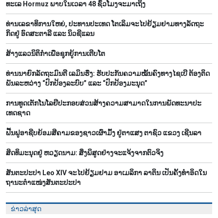
ທະເລ Hormuz ພາບໃນເວລາ 48 ຊົ່ວໂມງຈະມາເຖິງ
ທ່ານ​ເລ​ຂາ​ທິ​ການ​ໃຫຍ່, ປ​ະ​ທານ​ປະ​ເທດ ໂຕ​ເລິມ​ຈະ​ໄປ​ຢ້ຽມ​ຢາມ​ທາງ​ລັດ​ຖະ​
ກິດ​ຢູ່ ອົດ​ສະ​ຕາ​ລີ ແລະ ນິວ​ຊີ​ແລນ
ສ້າງ​ແລວ​ນິ​ຕິ​ກຳ​ເພື່ອ​ຊຸກ​ຍູ້​ການ​ເຕີບ​ໂຕ
ທ່ານນາຍົກລັດຖະມົນຕີ ເລມິນຮຶງ: ຮັບປະກັນຄວາມໝັ້ນຄົງທາງໄຊເບີ ຕ້ອງຕິດ
ພັນລະຫວ່າງ “ປົກປ້ອງລະບົບ” ແລະ “ປົກປ້ອງມະນຸດ”
ການ​ທູດ​ເຕັກ​ໂນ​ໂລ​ຢີ​ປະ​ກອບ​ສ່ວນ​ສ້າງ​ຄວາມ​ສາ​ມາດ​ໃນ​ການ​ພັດ​ທະ​ນາ​ປະ​
ເທດ​ຊາດ
ຟື້​ນ​ຟູ​ອາ​ຊີບ​ຍ້ອມ​ສີ​ຄາມຂອງ​ຊາວ​ເຜົ່າ​ມົ້ງ​ ຢູ່​ຕາ​ແສງ ຕາ​ຊົວ ແຂວງ ເຊີນ​ລາ
ສິດ​ທິ​ມະ​ນຸດ​ຢູ່ ຫວຽດ​ນາມ: ສິ່ງ​ພິ​ສູດ​ຢ່າງ​ຈະ​ແຈ້ງ​ຈາກ​ຕົວ​ຈິງ
ສັນຕະປະປາ Leo XIV ຈະໄປຢ້ຽມຢາມ ອາເມລິກາ ລາຕິນ ເປັນຄັ້ງທຳອິດໃນ
ຖານະຕຳແໜ່ງສັນຕະປະປາ
ຂ່າວລ່າສຸດ