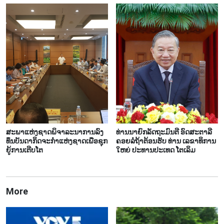
ສະ​ພາ​ແຫ່ງ​ຊາດ​ພິ​ຈາ​ລະ​ນາ​​ການລົງ​
ທ່ານ​ນາ​ຍົກ​ລັດ​ຖະ​ມົນ​ຕີ ອົດ​ສະ​ຕາ​ລີ ​
ທຶນ​ບັນ​ດາ​ກິດ​ຈະ​ກຳ​ແຫ່ງ​ຊາດ​ເພື່ອ​ຊຸກ​
ຄອຍລໍ​ຖ້າ​ຕ້ອນ​ຮັບ ທ່ານ ເລ​ຂາ​ທິ​ການ​
ຍູ້​ການ​ເຕີບ​ໂຕ
ໃຫຍ່ ປະ​ທານ​ປະ​ເທດ ໂຕ​ເລິມ
More