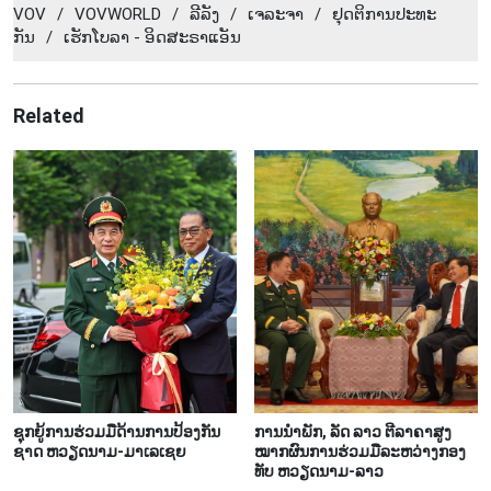
VOV
/
VOVWORLD
/
ລີ​ລັງ
/
ເຈ​ລະ​ຈາ
/
ຢຸດ​ຕິ​ການ​ປະ​ທະ​
ກັນ
/
ເຮັກ​ໂບ​ລາ - ອິດ​ສະ​ຣາ​ແອັນ
Related
ຊຸກ​ຍູ້​ການ​ຮ່ວມ​ມື​ດ້ານ​ການ​ປ້ອງ​ກັນ​
ການ​ນຳ​ພັກ, ລັດ ລາວ ຕີ​ລາ​ຄາ​ສູງ​
ຊາດ ຫວຽດ​ນາມ-ມາ​ເລ​ເຊຍ
ໝາກ​ຜົນ​ການ​ຮ່ວມ​ມື​ລະ​ຫວ່າງກອງ​
ທັບ ຫວຽດ​ນາມ-ລາວ