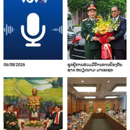
06/08/2026
ຊຸກ​ຍູ້​ການ​ຮ່ວມ​ມື​ດ້ານ​ການ​ປ້ອງ​ກັນ​
ຊາດ ຫວຽດ​ນາມ-ມາ​ເລ​ເຊຍ