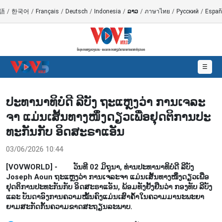
語
/
한국어
/
Français
/
Deutsch
/
Indonesia
/
ລາວ
/
ภาษาไทย
/
Русский
/
Españ
☰
ປະ​ທາ​ນາ​ທິ​ບໍ​ດີ ລີ​ບັງ ຖະ​ແຫຼງ​ວ່າ ການ​ເຈ​ລະ​
ຈາ ແມ່ນ​ເສັ້ນ​ທາງ​ໜຶ່ງ​ດຽວ​ເພື່ອ​ຢຸດ​ຕິ​ການ​ປະ​
ທະ​ກັນ​ກັບ ອິດ​ສະ​ຣາ​ແອັນ
03/06/2026 10:44
[VOVWORLD] - ວັນ​ທີ 02 ມິ​ຖຸ​ນາ, ທ່ານ​ປະ​ທາ​ນາ​ທິ​ບໍ​ດີ ລີ​ບັງ
Joseph Aoun ຖະ​ແຫຼງວ່າ ການ​ເຈ​ລະ​ຈາ ແມ່ນ​ເສັ້ນ​ທາງ​ໜຶ່ງ​ດຽວ​ເພື່ອ​
ຢຸດ​ຕິ​ການ​ປະ​ທະ​ກັນ​ກັບ ອິດ​ສະ​ຣາ​ແອັນ, ພ້ອມ​ທັງ​ຢັ້ງ​ຢືນ​ວ່າ ກອງ​ທັບ ລີ​ບັງ
ແລະ ບັນ​ດາ​ອົງ​ການ​ຄວາມ​ໝັ້ນ​ຄົງ​ແມ່ນ​ເສົາ​ຄ້ຳ​ໃນ​ຄວາມ​ມາ​ນະ​ພະ​ຍາ​
ຍາມ​ສະ​ກັດ​ກັ້ນຄວາມ​ຂາດ​ສະ​ຖຽນ​ລະ​ພາບ.