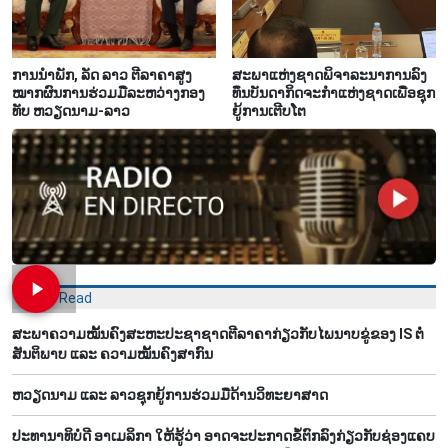
ການ​ນຳ​ພັກ, ລັດ ລາວ ຕີ​ລາ​ຄາ​ສູງ​
ສະ​ພາ​ແຫ່ງ​ຊາດ​ພິ​ຈາ​ລະ​ນາ​​ການລົງ​
ໝາກ​ຜົນ​ການ​ຮ່ວມ​ມື​ລະ​ຫວ່າງກອງ​
ທຶນ​ບັນ​ດາ​ກິດ​ຈະ​ກຳ​ແຫ່ງ​ຊາດ​ເພື່ອ​ຊຸກ​
ທັບ ຫວຽດ​ນາມ-ລາວ
ຍູ້​ການ​ເຕີບ​ໂຕ
Most Read
ສະພາຄວາມໝັ້ນຄົງສະຫະປະຊາຊາດຕີລາຄາກ່ຽວກັບໄພນາບຂູ່ຂອງ IS ຕໍ່
ສັນຕິພາບ ແລະ ຄວາມໝັ້ນຄົງສາກົນ
ຫວຽດ​ນາມ ແລະ ລາວ​ຊຸກ​ຍູ້​ການ​ຮ່ວມ​ມື​ດ້ານວ​ິ​ທະ​ຍາ​ສາດ
ປະທານາທິບໍດີ ອາເມລິກາ ໃຫ້ຮູ້ວ່າ ອາດຈະປະກາດຂໍ້ຕົກລົງກ່ຽວກັບຊ່ອງແຄບ