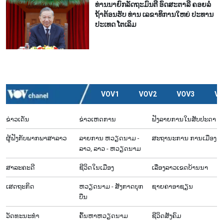
ທ່ານ​ນາ​ຍົກ​ລັດ​ຖະ​ມົນ​ຕີ ອົດ​ສະ​ຕາ​ລີ ​ຄອຍລໍ​
ຖ້າ​ຕ້ອນ​ຮັບ ທ່ານ ເລ​ຂາ​ທິ​ການ​ໃຫຍ່ ປະ​ທານ​
ປະ​ເທດ ໂຕ​ເລິມ
VOV1
VOV2
VOV3
V
ຂ່າວເດັ່ນ
ຂ່າວເຫດການ
ຟັງລາຍການໃນສັບປະດາ
ຜູ້​ຟັງ​ກັບ​ພາກ​ພາ​ສາ​ລາວ
ລາຍ​ການ ຫວຽດນາມ -
ສະຖານະການ ການເມືອງ
ລາວ, ລາວ - ຫວຽດນາມ
ສາລະຄະດີ
ຊີ​ວິດ​ໃນ​ເມືອງ
ເລື່ອງ​ລາວ​ເ​ຂດ​ບ້ານ​ນາ
ເສດຖະກິດ
ຫວຽດ​ນາມ - ສັງ​ກາດ​ບຸກ​
ຊາຍຄາອາຊຽນ
ບືນ
ວັດທະນະທໍາ
ຄົ້ນຫາຫວຽດນາມ
ຊີ​ວິດ​ສັງ​ຄົມ