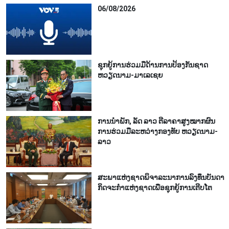
06/08/2026
ຊຸກ​ຍູ້​ການ​ຮ່ວມ​ມື​ດ້ານ​ການ​ປ້ອງ​ກັນ​ຊາດ
ຫວຽດ​ນາມ-ມາ​ເລ​ເຊຍ
ການ​ນຳ​ພັກ, ລັດ ລາວ ຕີ​ລາ​ຄາ​ສູງ​ໝາກ​ຜົນ​
ການ​ຮ່ວມ​ມື​ລະ​ຫວ່າງກອງ​ທັບ ຫວຽດ​ນາມ-
ລາວ
ສະ​ພາ​ແຫ່ງ​ຊາດ​ພິ​ຈາ​ລະ​ນາ​​ການລົງ​ທຶນ​ບັນ​ດາ​
ກິດ​ຈະ​ກຳ​ແຫ່ງ​ຊາດ​ເພື່ອ​ຊຸກ​ຍູ້​ການ​ເຕີບ​ໂຕ