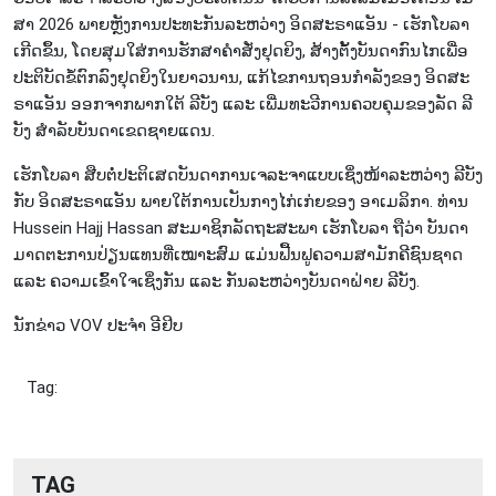
ສາ 2026 ພາຍຫຼັງ​ການ​ປະ​ທະ​ກັນ​ລະ​ຫວ່າງ ອິດ​ສະ​ຣາ​ແອັນ - ເຮັກ​ໂບ​ລາ
ເກີດ​ຂຶ້ນ, ​ໂດຍສຸມ​ໃສ່​ການ​ຮັກ​ສາ​ຄຳ​ສັ່ງ​ຢຸດ​ຍິງ, ສ້າງ​ຕັ້ງ​ບັນ​ດາ​ກົນ​ໄກ​ເພື່ອ​
ປະ​ຕິ​ບັດ​ຂໍ້​ຕົກ​ລົງ​ຢຸດ​ຍິງ​ໃນ​ຍ​າວ​ນານ, ແກ້​ໄຂ​ການ​ຖອນ​ກຳ​ລັງ​ຂອງ ອິດ​ສະ​
ຣາ​ແອັນ ອອກ​ຈາກ​ພາກ​ໃຕ້ ລີ​ບັງ ແລະ ເພີ່ມ​ທະ​ວີ​ການ​ຄວບ​ຄຸມ​ຂອງ​ລັດ ລີ​
ບັງ ສຳ​ລັບ​ບັນ​ດາ​ເຂດ​ຊາຍ​ແດນ.
ເຮັກ​ໂບ​ລາ ສືບ​ຕໍ່​ປະ​ຕິ​ເສດ​ບັນ​ດາ​ການ​ເຈ​ລະ​ຈາ​ແບບ​ເຊິ່ງ​ໜ້າ​ລະ​ຫວ່າງ ລີ​ບັງ
ກັບ ອິດ​ສະ​ຣາ​ແອັນ ພາຍ​ໃຕ້​ການ​ເປັນ​ກາງ​ໄກ່​ເກ່ຍ​ຂອງ ອາ​ເມ​ລິ​ກາ. ທ່ານ
Hussein Hajj Hassan ສະ​ມາ​ຊິກ​ລັດ​ຖະ​ສະ​ພາ​ ເຮັກ​ໂບ​ລາ ຖື​ວ່າ ບັນ​ດາ​
ມາດ​ຕະ​ການ​ປ່ຽນ​ແທນ​ທີ່​ເໝາະ​ສົມ ແມ່ນ​ຟື້ນ​ຟູ​ຄວາມ​ສາ​ມັກ​ຄີ​ຊົນ​ຊາດ
ແລະ ຄວາມ​ເຂົ້າ​ໃຈ​ເຊິ່ງ​ກັນ ແລະ ກັນ​ລະ​ຫວ່າງບັນ​ດາ​ຝ່າຍ ລີ​ບັງ.
ນັກ​ຂ່າວ VOV ປະ​ຈຳ ອີ​ຢິບ
Tag:
TAG