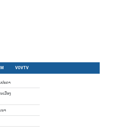
CM
VOVTV
ັບປະດາ
ນເມືອງ
ານ​ນາ