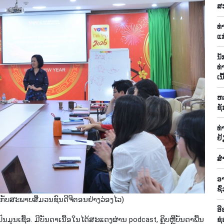
ສ
ທ
ແ
ນ
ທ່
ເນ
ຫວ
ຊັ
ທ່
ຢ້
ສຳ
ອາ
ຊົ
້າກັບສະພາບສື່ມວນຊົນດີຈີຕອນຢ່າງວ່ອງໄວ)
ອີ
ນ​ມູນ​ເຊື້ອ. ມີ​ບັນ​ດາ​ເນື້ອ​ໃນ​ໄດ້​ສະ​ແດງ​ຜ່ານ podcast, ຄຼິບຫຼືບັນ​ດາ​ພື້ນ​
ຊ