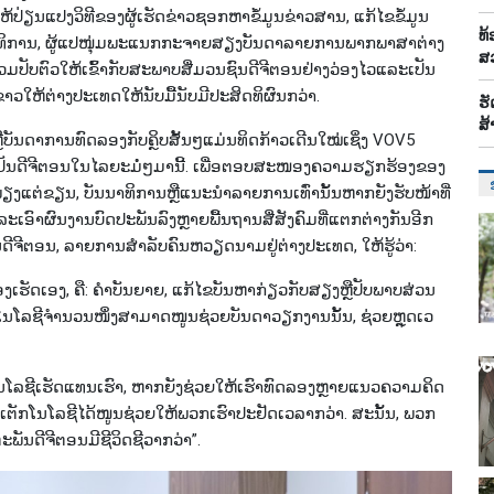
ໃຫ້​ປ່ຽນ​ແປງວິ​ທີ​ຂອງ​ຜູ້​ເຮັດ​ຂ່າວ​ຊອກ​ຫາ​ຂໍ້​ມູນ​ຂ່າວ​ສານ, ແກ້​ໄຂ​ຂໍ້​ມູນ
ທ້
​ທິ​ການ, ຜູ້​ແປ​ໜຸ່ມ​ພະ​ແນກ​ກະ​ຈາຍ​ສຽງ​ບັນ​ດາ​ລາຍ​ການ​ພາກ​ພາ​ສາ​ຕ່າງ​
ສ
ບຕົວໃຫ້ເຂົ້າ​ກັບ​ສະ​ພາບ​ສື່ມວນ​ຊົນ​ດີ​ຈີ​ຕອນ​ຢ່າງວ່ອງ​ໄວແລະເປັນ​
່າວ​ໃຫ້ຕ່າງ​ປະ​ເທດ​ໃຫ້​ນັບ​ມື້​ນັບ​ມີ​ປະ​ສິດ​ທິ​ຜົນ​ກວ່າ.
ຮັ
ສ້
ືບັນດາການທົ​ດ​ລອງ​ກັບ​ຄຼິບ​ສັ້ນ​ໆ​ແມ່ນ​ທິດ​ກ້າວ​ເດີນ​ໃໝ່​ເຊິ່ງ VOV5
ປັນ​ດີ​ຈີ​ຕອນ​ໃນ​ໄລ​ຍະ​ມໍ່ໆ​ມານີ້. ເພື່ອ​ຕອບ​ສະ​ໜອງ​ຄວາມ​ຮຽກ​ຮ້ອງ​ຂອງ​
ຽງ​ແຕ່​ຂຽນ, ບັນ​ນາ​ທິ​ການຫຼືແນະ​ນຳ​ລາຍ​ການ​ເທົ່າ​ນັ້ນຫາກ​ຍັງ​ຮັບ​ໜ້າ​ທີ່​
ະເອົາຜົນງານ​ບົດ​ປະ​ພັນ​ລົງ​ຫຼາຍ​ພື້ນ​ຖານ​ສື່​ສັງ​ຄົມ​ທີ່​ແຕກ​ຕ່າງ​ກັນ​ອີກ​
​ໃນ​ດີ​ຈີ​ຕອນ, ລາຍ​ການສຳລັບຄົນຫວຽດນາມຢູ່ຕ່າງປະເທດ, ໃຫ້​ຮູ້​ວ່າ:
​ຕ້ອງ​ເຮັດ​ເອງ, ຄື: ຄຳ​ບັນ​ຍາຍ, ແກ້​ໄຂ​ບັນ​ຫາ​ກ່ຽວ​ກັບ​ສ​ຽງຫຼືປັບ​ພາບສ່ວນ​
ັກ​ໂນ​ໂລ​ຊີ​ຈຳ​ນວນ​ໜຶ່ງ​ສາ​ມາດ​ໜູນ​ຊ່ວຍບັນ​ດາ​ວຽກ​ງານນັ້ນ, ຊ່ວຍ​ຫຼຸດເວ​
ເຕັກ​ໂນ​ໂລ​ຊີ​ເຮັດ​​ແທນເຮົາ, ຫາກ​ຍັງຊ່ວຍ​ໃຫ້​ເຮົາ​ທົດ​ລອງ​ຫຼາຍແນວ​ຄວາມຄິດ​
ນເຕັກ​ໂນ​ໂລ​ຊີ​ໄດ້​ໜູນ​ຊ່ວຍ​ໃຫ້​ພວກ​ເຮົາ​ປະ​ຢັດ​ເວ​ລາກວ່າ. ສະ​ນັ້ນ, ພວກ​
ພັນ​ດີ​ຈີ​ຕອນ​ມີ​ຊີ​ວິດ​ຊີ​ວາກວ່າ”.