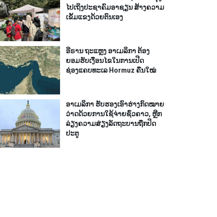
ໄປເຖິງປະຊາຄົມອາຊຽນ ສ້າງຄວາມ
ເຂັ້ມແຂງດ້ວຍຕົນເອງ
ອີຣານ ຖະແຫຼງ ອາເມລິກາ ຕ້ອງ
ຍອມຮັບເງື່ອນໄຂໃນການເປີດ
ຊ່ອງແຄບທະເລ Hormuz ຄືນໃໝ່
ອາເມລິກາ ຮັບຮອງເອົາຮ່າງກົດໝາຍ
ວ່າດດ້ວຍການໃຊ້ຈ່າຍຊົ່ວຄາວ, ຫຼີກ
ລ່ຽງຄວາມສ່ຽງລັດຖະບານຖືກປິດ
ປະຕູ