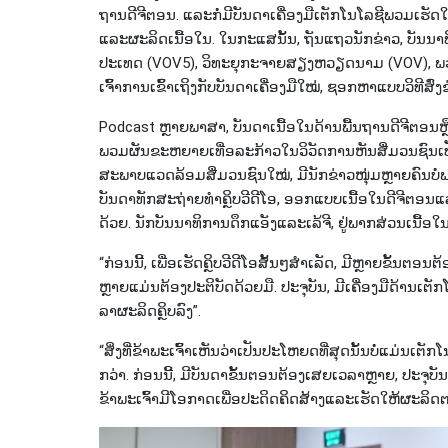
ຖານ​ດີ​ຈີ​ຕອນ. ແລະ​ກໍ່​ມີ​ບັນ​ດາ​ເຄື່ອງ​ມື​ເຕັກ​ໂນ​ໂລ​ຊີ​ພວມ​ເຮັດ​
ແລະຜະ​ລິດ​ເນື້ອ​ໃນ. ໃນ​ກະ​ແສນັ້ນ, ຖັນ​ແຖວນັກ​ຂ່າວ, ​ບັນ​ນາ
ປະ​ເທດ (VOV5), ວິ​ທະ​ຍຸ​ກະ​ຈາຍ​ສຽງຫວຽດ​ນາມ (VOV), ພວມປັ
ເຈົ້າ​ການເຂົ້າເຖິງ​ກັບ​ບັນ​ດາ​ເຄື່ອງ​ມື​ໃໝ່, ຊອກ​ຫາ​ແບບວິ​ທີ​ສົ່ງ​ຂ
Podcast ຫຼາຍ​ພາ​ສາ, ບັນ​ດາ​ເນື້ອ​ໃນ​ດ້ານ​ພື້ນ​ຖານ​ດີ​ຈີ​ຕອນຫຼ
ພວມ​ຜັນ​ຂະ​ຫຍາຍ​ເທື່ອ​ລະ​ກ້າວໃນ​ວິ​ວັດ​ການ​ຫັນ​ສື່ມວນ​ຊົນ​ເ
ສະ​ພາບແວດລ້ອມ​ສື່ມວນ​ຊົນ​ໃໝ່, ມີ​ນັກ​ຂ່າວ​ໜຸ່ມ​ຫຼາຍ​ຄົນ​ບໍ່​ພ
ບັນ​ດາ​ທັກ​ສະ​ຖ່າຍ​ທຳ​ຄຼິບວີ​ດີ​ໂອ, ອອກ​ແບບ​ເນື້ອ​ໃນ​ດີ​ຈີ​ຕອນແລ
ດ້ວຍ. ນັກ​ບັນ​ນາ​ທິ​ການດຶກ​ແອັງແລະເລ້​ຈີ, ຢູ່ພາກສ່ວນ​ເນື້ອ
“ກ່ອນນີ້, ເພື່ອ​ເຮັດ​ຄຼິບ​​ວີ​ດີ​ໂອສັ້ນໆສຳເລັດ, ມີ​ຫຼາຍ​ຂັ້ນ​ຕອນ
ຫຼາຍ​ແມ່ນຕ້ອງ​ປະ​ຕິ​ບັດ​ດ້ວຍມື. ປະ​ຈຸ​ບັນ, ມີ​ເຄື່ອງ​ມື​ດ້ານ​ເຕ
ລາ​ຜະ​ລິດ​ຄຼິບ​ລົງ”.
“ສິ່ງ​ທີ່​ຂ້າ​ພະ​ເຈົ້າ​ເຫັນ​ວ່າ​ເປັນ​ປະ​ໂຫຍດທີ່ສຸດນັ້ນບໍ່​ແມ່ນ​
ກວ່າ. ກ່ອນນີ້, ມີ​ບັນ​ດາ​ຂັ້ນ​ຕອນ​ຕ້ອງ​ເສຍ​ເວ​ລາ​ຫຼາຍ, ປະ​ຈຸ​ບັ
ຂ້າ​ພະ​ເຈົ້າ​ມີ​ໂອ​ກາດ​ເພື່​ອ​ປະ​ດິດ​ຄິດ​ສ້າງແລະເຮັດ​ໃຫ້​ຜະ​ລິດ​ຕະ​