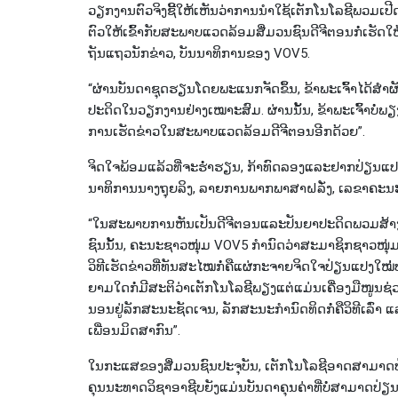
ວຽກ​ງານ​ຕົວ​ຈິງ​ຊີ້​ໃຫ້​ເຫັນ​ວ່າການ​ນຳ​ໃຊ​້​ເຕັກ​ໂນ​ໂລ​ຊີ​ພວມ​ເ
ຕົວໃຫ້ເຂົ້າ​ກັບ​ສະ​ພາບ​ແວດ​ລ້ອມສື່ມວນຊົນ​ດີ​ຈີ​ຕອນກໍ່​ເຮັດ​ໃຫ້​ເ
ຖັນ​ແຖວ​ນັກ​ຂ່າວ, ບັນ​ນາ​ທິ​ການ​ຂອງ VOV5.
“ຜ່ານ​ບັນ​ດາ​ຊຸດ​ຮຽນ​ໂດຍ​ພະ​ແນກ​ຈັດ​ຂຶ້​ນ, ຂ້າ​ພະ​ເຈົ້າ​ໄດ້​ສຳ​ຜ
ປະ​ດິດ​ໃນ​ວຽກ​ງານ​ຢ່າງ​ເໝາະ​ສົມ. ຜ່ານນັ້ນ, ຂ້າ​ພະ​ເຈົ້າ​ບໍ່​ພຽງ​
ການເຮັດ​ຂ່າວ​ໃນ​ສະ​ພາບ​ແວດ​ລ້ອມ​ດີ​ຈີ​ຕອນ​ອີກ​ດ້ວຍ”.
ຈິດ​ໃຈ​ພ້ອມ​ແລ້ວ​ທີ່​ຈະ​ຮ່ຳ​ຮຽນ, ກ້າ​ທົດ​ລອງແລະຢາກ​ປ່ຽນ​ແປງ​
ນາ​ທິ​ການນາງຖຸຍ​ລິງ, ລາຍການພາກ​ພາ​ສາຝ​ລັ່ງ, ເລ​ຂາ​ຄະ​ນະ​ຊາ
“ໃນ​ສະ​ພາບ​ການ​ຫັນ​ເປັນ​ດີ​ຈີ​ຕອນແລະປັນ​ຍາ​ປະ​ດິດພວມ​ສ້າງ​ກ
ຊົນນັ້ນ, ຄະ​ນະ​ຊາວ​ໜຸ່ມ VOV5 ກຳ​ນົດ​ວ່າສະ​ມາ​ຊິກ​ຊາວ​ໜຸ່ມ ​
ວິ​ທີ​ເຮັດ​ຂ່າວທີ່​ທັນ​ສະ​ໄໝກໍ​່ຄື​ແຜ່​ກະ​ຈາຍ​ຈິດ​ໃຈ​ປ່ຽນແປ
ຍາມໃດ​ກໍ່​ມີ​ສະ​ຕິ​ວ່າເຕັກ​ໂນ​ໂລ​ຊີ​ພຽງ​ແຕ່​ແມ່ນ​ເຄື່ອງມືໜູນ​ຊ
ນອນ​ຢູ່​ລັກ​ສະ​ນະ​ຊັດ​ເຈນ, ລັກ​ສະ​ນະ​ກຳ​ນົດ​ທິດກໍ່​ຄື​ວິ​ທີ​ເລົ
ເພື່ອນ​ມິດ​ສາ​ກົນ”.
ໃນ​ກະ​ແສ​ຂອງ​ສື່ມວນ​ຊົນ​ປະ​ຈຸ​ບັນ, ເຕັກ​ໂນ​ໂລ​ຊີ​ອາດ​ສາ​ມາ
ຄຸນ​ນະ​ທາດວິຊາອາ​ຊີບ​ຍັງ​ແມ່ນ​ບັນ​ດາ​ຄຸນ​ຄ່າ​ທີ່ບໍ່​ສາ​ມາດ​ປ