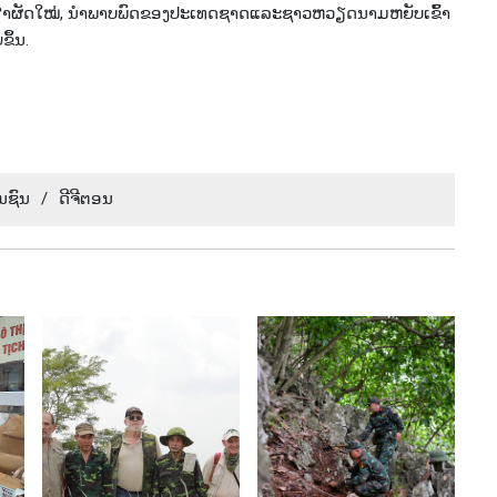
ທີ​ການສຳ​ຜັດໃໝ່, ນຳ​ພາບ​ພົດ​ຂອງປະ​ເທດ​ຊາດແລະຊາວຫວຽດ​ນາມຫຍັບເຂົ້າ​
ຂຶ້ນ.
ນ​ຊົນ​
/
​ດີ​ຈີ​ຕອນ