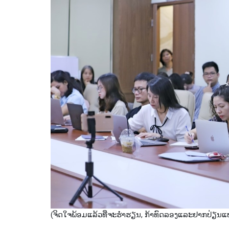
(ຈິດໃຈພ້ອມແລ້ວທີ່ຈະຮ່ຳຮຽນ, ກ້າທົດລອງແລະຢາກປ່ຽນແ