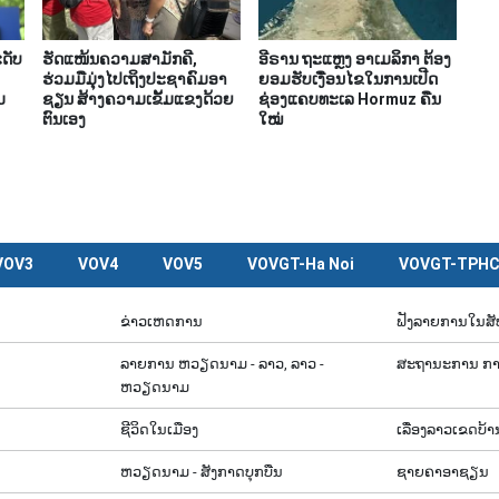
ດັບ
ຮັດແໜ້ນຄວາມສາມັກຄີ,
ອີຣານ ຖະແຫຼງ ອາເມລິກາ ຕ້ອງ
ຮ່ວມມືມຸ່ງໄປເຖິງປະຊາຄົມອາ
ຍອມຮັບເງື່ອນໄຂໃນການເປີດ
ມ
ຊຽນ ສ້າງຄວາມເຂັ້ມແຂງດ້ວຍ
ຊ່ອງແຄບທະເລ Hormuz ຄືນ
ຕົນເອງ
ໃໝ່
VOV3
VOV4
VOV5
VOVGT-Ha Noi
VOVGT-TPH
ຂ່າວເຫດການ
ຟັງລາຍການໃນສ
ລາຍ​ການ ຫວຽດນາມ - ລາວ, ລາວ -
ສະຖານະການ ກາ
ຫວຽດນາມ
ຊີ​ວິດ​ໃນ​ເມືອງ
ເລື່ອງ​ລາວ​ເ​ຂດ​ບ້
ຫວຽດ​ນາມ - ສັງ​ກາດ​ບຸກ​ບືນ
ຊາຍຄາອາຊຽນ