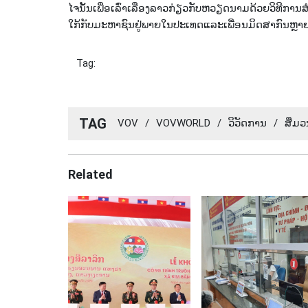
ໄຈ​ນັ້ນ​ເພື່ອ​ເລົ່າ​ເລື່ອງ​ລາວ​ກ່ຽວ​ກັບຫວຽດ​ນາມດ້ວຍ​ວິ​
ໃກ້​ກັບ​ມະ​ຫາ​ຊົນ​ຢູ່​ພາຍ​ໃນ​ປະ​ເທດແລະເພື່ອ​ນ​ມິດ​ສາ​ກົນ​ຫຼາຍ
Tag:
TAG
VOV
/
VOVWORLD
/
ວິ​ວັດ​ການ
/
​ສື່ມວ
Related