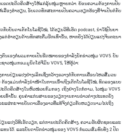
ປີດ​​ເຂດ​ປ​ະ​ດິດ​ຄິດ​ສ້າງ​ໃຫ້​ແກ່​ລຸ້ນ​ໜຸ່ມ​ຫຼາຍກວ່າ. ຍ້ອນ​ຄວາມ​ຕ້ອງ​ການປັບ
ລື່ອງ​ຮ່ຳ​ຮ​ຽນ, ອັບ​ເດດ​ທັກ​ສະ​ກາຍ​ເປັນ​ຄວາ​ມ​ຮຽກ​ຮ້ອງ​ທີ່​ຈຳ​ເປັນ​ຕໍ່​ກັບ​
ັດ​ກັບ​ບັນ​ດາ​ເຕັກ​ໂນ​ໂລ​ຊີ​ໃໝ່, ໄດ້​ຮຽ​ນ​ວິ​ທີ​ເຮັດ podcast, ນຳ​ໃຊ້ປັນ​ຍາ​
ແຕ່​ຮ່ຳ​ຮຽນ​ດ້ານ​ທັກ​ສະ​ຕື່ມ​ອີກ​ເທົ່າ​ນັ້ນ, ຫາກ​ຍັງ​ໄດ້​ປ່ຽນ​ແປງ​ຈິນ​ຕະ​ນາ​
ຕົ​ນ​ເອງກໍ່​ພວມ​ກາຍ​ເປັນ​ຂີດ​ໝາຍ​ຂອງ​ກຳ​ລັງ​ນັກ​ຂ່າວ​ໜຸ່ມ​ VOV5. ບັນ​
ວ​ໜຸ່ມກອມ​ມູ​ນິດໂຮ່​ຈີ​ມິນ VOV5, ໃຫ້​ຮູ້​ວ່າ:
ານ​ປ່ຽນ​ແປງ​ຢ່າງ​ເລິກ​ເຊິ່ງກວ້າງ​ຂວາງ​ຕໍ່​ກັບການ​ເຄື່ອນ​ໄຫວ​ສື່ມວນ​
ຕ້ອງ​ແມ່ນ​ກຳ​ລັງ​ນຳ​ໜ້າ​ໃນ​ການ​ເຂົ້າເຖິງ​ເຕັກ​ໂນ​ໂລ​ຊີ​ໃໝ່, ທົດ​ລອງແບບ
ງໃໝ່່ປະດິດຄິດສ້າງໃນ​ຫົວໜ່ວຍກົມກອງ. ເຖິງ​ຢ່າງ​ໃດ​ກໍ່​ຕາມ, ໄວ​ໜຸ່ມ VOV5
່ວຍ​ເທົ່າ​ນັ້ນ. ຄຸນ​ຄ່າ​ແກ່ນ​ສານ​ຂອງວຽກ​ງານ​ການ​ຂ່າວ​ຕ່າງ​ປະ​ເທດ​ຍັງ​
່າ​ ແລະແຜ່​ກະ​ຈາຍ​ບັນ​ດາ​ເລື່ອງ​ລາວ​ທີ່ແທ​້​ຈິງ​ກ່ຽວ​ກັບຫວຽດ​ນາມໄປເຖິງ​
ດ​ປ່ຽນ​ແປງວິ​ທີ​ເຮັດ​ວຽກ, ແຕ່ການປະ​ດິດ​ຄິ​ດ​ສ້າງ, ຄວາມ​ຮັບ​ຜິດ​ຊອບແລະ
່ຽນແທນໄດ້. ແລະບັນ​ດາ​ນັກ​ຂ່າວ​ໜຸ່ມ​ຂອງ VOV5 ກໍ່ພວມ​ສົມ​ທົບ​ທັງ 2 ປັດ​