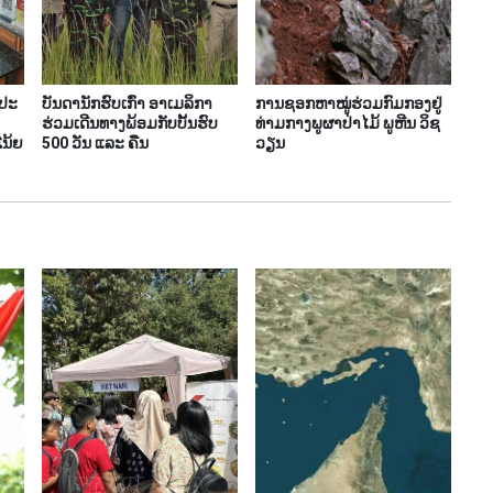
ງປະ
ບັນດານັກຮົບເກົ່າ ອາເມລິກາ
ການຊອກ​ຫາ​ໝູ່​ຮ່ວມ​ກົມ​ກອງ​ຢູ່​
ຮ່ວມເດີນທາງພ້ອມກັບບັ້ນຮົບ
ທ່າມ​ກາງ​ພູ​ຜາ​ປ່າ​ໄມ້ ພູ​ຫີນ ວິ​ຊ
ໂນ້ຍ
500 ວັນ ແລະ ຄືນ
ວຽນ