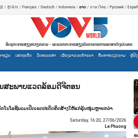
語
/
한국어
/
Français
/
Deutsch
/
Indonesia
/
ລາວ
/
ภาษาไทย
/
Русский
/
Españ
ອາຊຽນ
ເສດຖະກິດ
ວັດທະນະທໍາ
ເລື່ອງ​ລາວ​ເ​ຂດ​ບ້ານ​ນາ
ຄົ້ນຫາຫວຽດນາມ
ຜູ້​ຟ
າງໃນສະພາບແວດລ້ອມດີຈີຕອນ
ກໂນໂລຊີພວມເປີດເຂດປະດິດຄິດສ້າງໃຫ້ແກ່ລຸ້ນໜຸ່ມຫຼາຍກວ່າ.
Saturday, 16:20, 27/06/2026
Le Phuong
ຫ