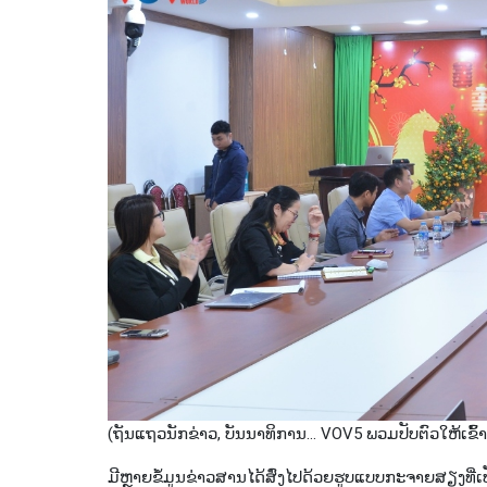
(ຖັນແຖວນັກຂ່າວ, ບັນນາທິການ... VOV5 ພວມປັບຕົວໃຫ້ເຂົ
ມີ​ຫ​ຼາຍ​ຂໍ້​ມູນຂ່າວ​ສານ​ໄດ້​ສົ່ງ​ໄປ​ດ້ວຍຮູບແບບ​ກະ​ຈາຍ​ສຽງທີ່ເປັ