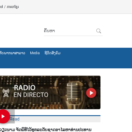
ol
/
ភាសាខ្មែរ
ັງ​ກັບ​ພາກ​ພາ​ສາ​ລາວ
Media
ຊີ​ວິດ​ສັງ​ຄົມ
Most Read
ວຽດນາມ ຈັດພິທີໄວ້ທຸກລະດັບຊາດອາໄລຫາທ່ານປະທານ