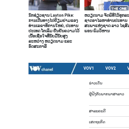
ນັກຊ່ຽວຊານ Layton Pike:
ຫວຽດນາມ ຈັດພິທີໄວ້ທຸກລະ
ການເດີນທາງໄປຢ້ຽມຢາມຂອງ
ຊາດອາໄລຫາທ່ານປະທານ
ທ່ານເລຂາທິການໃຫຍ່, ປະທານ
ສະພາແຫ່ງຊາດ ລາວ ໄຊສົ
ປະເທດ ໂຕເລິມ ຢືນຢັນຄວາມໄວ້
ພອນ ພົມວິຫານ
ເນື້ອເຊື່ອໃຈທີ່ນັບມື້ນັບສູງ
ລະຫວ່າງ ຫວຽດນາມ ແລະ
ອົດສະຕາລີ
VOV1
VOV2
ຂ່າວເດັ່ນ
ຜູ້​ຟັງ​ກັບ​ພາກ​ພາ​ສາ​ລາວ
ສາລະຄະດີ
ເສດຖະກິດ