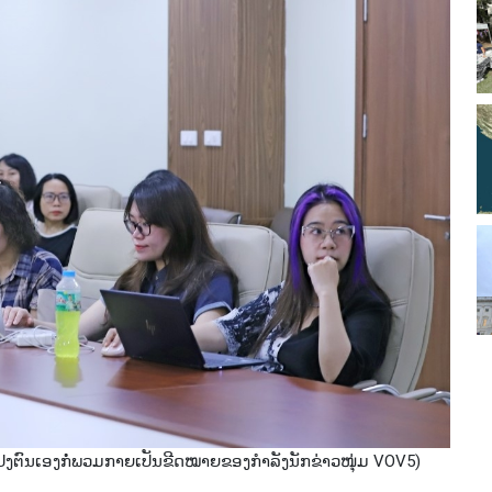
ປງຕົນເອງກໍ່ພວມກາຍເປັນຂີດໝາຍຂອງກຳລັງນັກຂ່າວໜຸ່ມ VOV5)