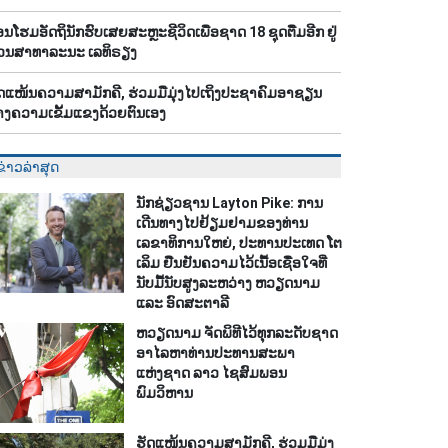
ອນໂຮມອັດຖິນັກຮົບເສຍສະຫຼະຊີວິດເພື່ອຊາດ 18 ຊຸດຕື່ມອີກ ຢູ່
ວນສາທາລະນະ ເລທິຣຽງ
ດແໜ້ນຄວາມສາມັກຄີ, ຮ່ວມມືມຸ່ງໄປເຖິງປະຊາຄົມອາຊຽນ
າງຄວາມເຂັ້ມແຂງດ້ວຍຕົນເອງ
ຂ່າວລ່າສຸດ
ນັກຊ່ຽວຊານ Layton Pike: ການ
ເດີນທາງໄປຢ້ຽມຢາມຂອງທ່ານ
ເລຂາທິການໃຫຍ່, ປະທານປະເທດ ໂຕ
ເລິມ ຢືນຢັນຄວາມໄວ້ເນື້ອເຊື່ອໃຈທີ່
ນັບມື້ນັບສູງລະຫວ່າງ ຫວຽດນາມ
ແລະ ອົດສະຕາລີ
ຫວຽດນາມ ຈັດພິທີໄວ້ທຸກລະດັບຊາດ
ອາໄລຫາທ່ານປະທານສະພາ
ແຫ່ງຊາດ ລາວ ໄຊສົມພອນ
ພົມວິຫານ
ຮັດແໜ້ນຄວາມສາມັກຄີ, ຮ່ວມມືມຸ່ງ