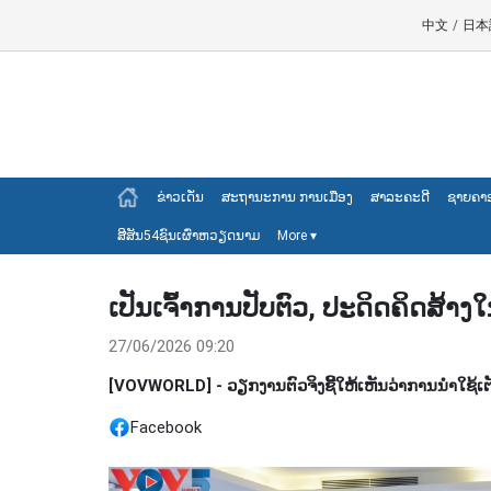
中文
/
日本
ຂ່າວເດັ່ນ
ສະຖານະການ ການເມືອງ
ສາລະຄະດີ
ຊາຍຄາ
ສີສັນ54ຊົນເຜົ່າຫວຽດນາມ
More
▾
ເປັນເຈົ້າການປັບຕົວ, ປະດິດຄິດສ້
27/06/2026 09:20
[VOVWORLD] - ວຽກງານຕົວຈິງຊີ້ໃຫ້ເຫັນວ່າການນຳໃຊ້ເຕັ
Facebook