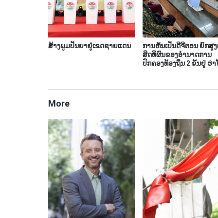
ສ້າງພູມປັນຍາຢູ່ເຂດຊາຍແດນ
ການຫັນເປັນດີຈີຕອນ ຍົກສູ
ສິດທິຜົນຂອງອຳນາດການ
ປົກຄອງທ້ອງຖິ່ນ 2 ຂັ້ນຢູ່ ຮ່າ
More