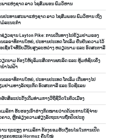
ະພາແຫ່ງຊາດ ລາວ ໄຊສົມພອນ ພົມວິຫານ
່ານປະທານສະພາແຫ່ງຊາດ ລາວ ໄຊສົມພອນ ພົມວິຫານ ເຖິງ
ກ່ມໍລະນະກຳ
ັກຊ່ຽວຊານ Layton Pike: ການເດີນທາງໄປຢ້ຽມຢາມຂອງ
ານເລຂາທິການໃຫຍ່, ປະທານປະເທດ ໂຕເລິມ ຢືນຢັນຄວາມໄວ້
ື້ອເຊື່ອໃຈທີ່ນັບມື້ນັບສູງລະຫວ່າງ ຫວຽດນາມ ແລະ ອົດສະຕາລີ
ຽດນາມ ຕ້ອງໃຫ້ບຸລິມະສິດການຜະລິດ ແລະ ຫຸ້ມຫໍ່ຊິບເຄິ່ງ
ກນຳໄຟຟ້າ
ານເລຂາທິການໃຫຍ່, ປະທານປະເທດ ໂຕເລິມ ເດີນທາງໄປ
ຽມຢາມທາງລັດຖະກິດ ອົດສະຕາລີ ແລະ ນິວຊີແລນ
ຜັດສິລະປະດັ້ງເດີມທ່າມກາງວິຖີຊີວິດໃນຕົວເມືອງ
ເມລິກາ ຮັບຮອງເອົາຮ່າງກົດໝາຍວ່າດດ້ວຍການໃຊ້ຈ່າຍ
່ວຄາວ, ຫຼີກລ່ຽງຄວາມສ່ຽງລັດຖະບານຖືກປິດປະຕູ
ຣານ ຖະແຫຼງ ອາເມລິກາ ຕ້ອງຍອມຮັບເງື່ອນໄຂໃນການເປີດ
່ອງແຄບທະເລ Hormuz ຄືນໃໝ່