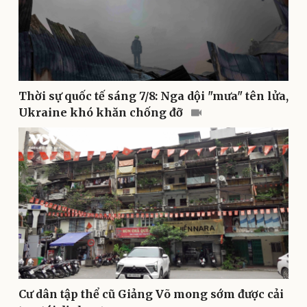
Doanh nghiệp
Công nghệ
Thông tin doanh nghiệp
Sành điệu
Thời sự quốc tế sáng 7/8: Nga dội "mưa" tên lửa,
Doanh nghiệp 24h
Tin Công nghệ
Ukraine khó khăn chống đỡ
Doanh nhân
Trải nghiệm
Vì cộng đồng
Chuyển đổi số
Cư dân tập thể cũ Giảng Võ mong sớm được cải