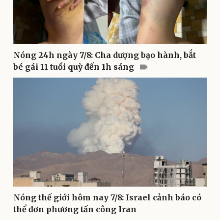
Văn hóa
Giải trí
Nóng 24h ngày 7/8: Cha dượng bạo hành, bắt
Sân khấu - Điện ảnh
Nghệ sĩ
bé gái 11 tuổi quỳ đến 1h sáng
Văn học
Thời trang
Âm nhạc
Sao Việt
Di sản
Nóng thế giới hôm nay 7/8: Israel cảnh báo có
thể đơn phương tấn công Iran