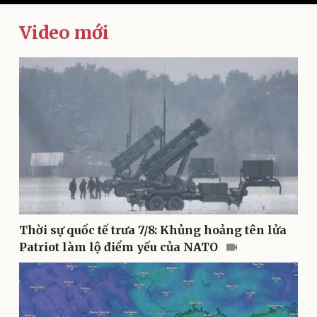
Video mới
Kinh tế
Thị trường
Bất động sản
Giá vàng
Khởi nghiệp
Tiêu dùng
Tỷ giá
Chứng khoán
Giá cà phê
Thời sự quốc tế trưa 7/8: Khủng hoảng tên lửa
Patriot làm lộ điểm yếu của NATO