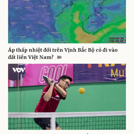
Áp thấp nhiệt đới trên Vịnh Bắc Bộ có đi vào
Pháp luật
Quân sự - Quốc phòng
đất liền Việt Nam?
Vụ án
Vũ khí
Tin nóng
Việt Nam
Tư vấn luật
Phân tích