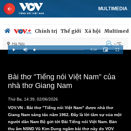
MULTIMEDIA
Chính trị
Thế giới
Xã hội
Multimedi
--°C
Hà Nội
Remaining
-
5:14
Loaded
:
Play
Mute
Picture-
Fullscreen
1.59%
in-
Picture
Time
Chính trị
Xã hội
Bài thơ "Tiếng nói Việt Nam" của
Đảng
Tin 24h
nhà thơ Giang Nam
Tổ chức nhân sự
Dự báo thời tiết
Quốc hội
Giáo dục
Nhận diện sự thật
Dấu ấn VOV
Thứ Ba, 14:39, 02/06/2026
Việc làm
VOV.VN - Bài thơ "Tiếng nói Việt Nam" được nhà thơ
Biển đảo
Giang Nam sáng tác năm 1962. Đây là lời tâm sự của một
người dân Nam Bộ gửi tới Đài Tiếng nói Việt Nam. Bản
thu âm NSND Vũ Kim Dung ngâm bài thơ này do VOV