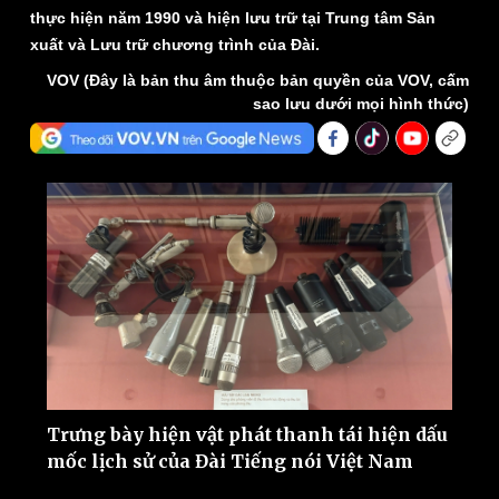
thực hiện năm 1990 và hiện lưu trữ tại Trung tâm Sản
xuất và Lưu trữ chương trình của Đài.
VOV (Đây là bản thu âm thuộc bản quyền của VOV, cấm
sao lưu dưới mọi hình thức)
Thế giới
Multimedia
Quan sát
Video
Cuộc sống đó đây
Ảnh
Hồ sơ
E-Magazine
Infographic
Trưng bày hiện vật phát thanh tái hiện dấu
mốc lịch sử của Đài Tiếng nói Việt Nam