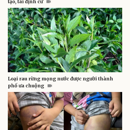
tạo, tái định cư
Sức khỏe
Đời sống
Dinh dưỡng - món ngon
Nhà đẹp
Cây thuốc
Blog
Sản phụ khoa
Tình yêu - Gia đình
Nhi khoa
Nam khoa
Làm đẹp - giảm cân
Phòng mạch online
Ăn sạch sống khỏe
Loại rau rừng mọng nước được người thành
phố ưa chuộng