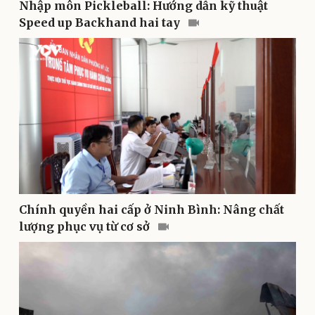
Nhập môn Pickleball: Hướng dẫn kỹ thuật
Speed up Backhand hai tay
Thể thao
Ô tô - Xe máy
Bóng đá
Ô tô
Lịch thi đấu bóng đá
Xe máy
Thế giới thể thao
Tư vấn
eSports
Hậu trường
Chính quyền hai cấp ở Ninh Bình: Nâng chất
lượng phục vụ từ cơ sở