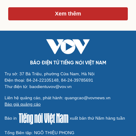
Xem thêm
Du lịch
Podcast
Tư vấn
Câu chuyện thời sự
Săn Tour
Đọc truyện đêm khuya
check-in
Cửa sổ tình yêu
Kể chuyện cho bé
Hạt giống tâm hồn
BÁO ĐIỆN TỬ TIẾNG NÓI VIỆT NAM
Trụ sở: 37 Bà Triệu, phường Cửa Nam, Hà Nội
Điện thoại: 84-24-22105148, 84-24-39785691
Thư điện tử: baodientuvov@vov.vn
Liên hệ quảng cáo, phát hành: quangcao@vovnews.vn
Báo giá quảng cáo
Báo in
xuất bản thứ Năm hàng tuần
Tổng Biên tập: NGÔ THIỆU PHONG