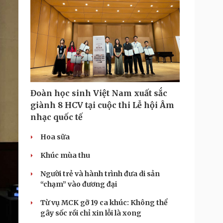
T
i
m
e
Đoàn học sinh Việt Nam xuất sắc
giành 8 HCV tại cuộc thi Lễ hội Âm
nhạc quốc tế
Hoa sữa
Khúc mùa thu
Người trẻ và hành trình đưa di sản
“chạm” vào đương đại
Từ vụ MCK gỡ 19 ca khúc: Không thể
gây sốc rồi chỉ xin lỗi là xong