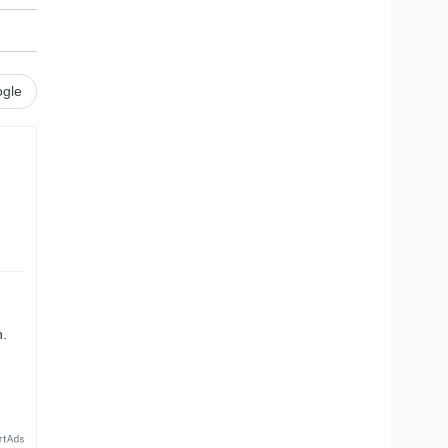
gle
n.