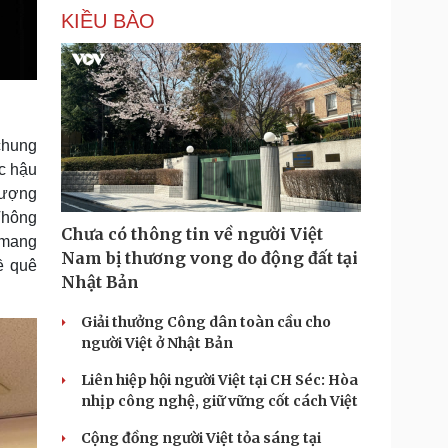
KIỀU BÀO
chung
c hậu
tượng
 Thông
Chưa có thông tin về người Việt
i mang
Nam bị thương vong do động đất tại
ề quê
Nhật Bản
Giải thưởng Công dân toàn cầu cho
người Việt ở Nhật Bản
Liên hiệp hội người Việt tại CH Séc: Hòa
nhịp công nghệ, giữ vững cốt cách Việt
Cộng đồng người Việt tỏa sáng tại