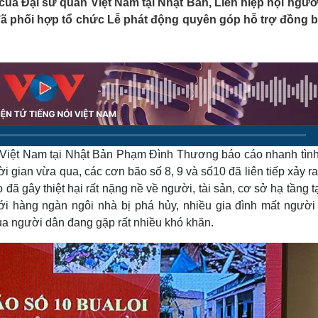
 của Đại sứ quán Việt Nam tại Nhật Bản, Liên hiệp hội người
Lịch thi đấu bóng đá
Xe máy
ã phối hợp tổ chức Lễ phát động quyên góp hỗ trợ đồng b
Thế giới thể thao
Tư vấn
eSports
V
Hậu trường
Văn hóa
Giải trí
D
Sân khấu - Điện ảnh
Nghệ sĩ
Văn học
Thời trang
Âm nhạc
Sao Việt
c
Di sản
i Việt Nam tại Nhật Bản Phạm Đình Thương báo cáo nhanh tình
hời gian vừa qua, các cơn bão số 8, 9 và số10 đã liên tiếp xảy r
đã gây thiệt hại rất nặng nề về người, tài sản, cơ sở hạ tầng t
 hàng ngàn ngôi nhà bị phá hủy, nhiều gia đình mất người 
của người dân đang gặp rất nhiều khó khăn.