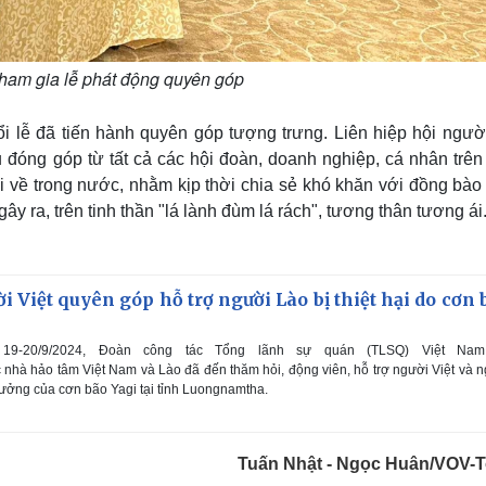
tham gia lễ phát động quyên góp
i lễ đã tiến hành quyên góp tượng trưng. Liên hiệp hội người
 đóng góp từ tất cả các hội đoàn, doanh nghiệp, cá nhân trên
 về trong nước, nhằm kịp thời chia sẻ khó khăn với đồng bào
gây ra, trên tinh thần "lá lành đùm lá rách", tương thân tương ái
 Việt quyên góp hỗ trợ người Lào bị thiệt hại do cơn 
9-20/9/2024, Đoàn công tác Tổng lãnh sự quán (TLSQ) Việt Nam
nhà hảo tâm Việt Nam và Lào đã đến thăm hỏi, động viên, hỗ trợ người Việt và 
 hưởng của cơn bão Yagi tại tỉnh Luongnamtha.
Tuấn Nhật - Ngọc Huân/VOV-