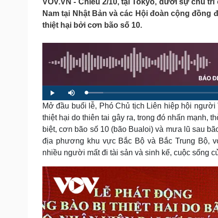
VOV.VN - Chiều 2/10, tại Tokyo, dưới sự chủ trì
Tin nóng
Việt Nam
Nam tại Nhật Bản và các Hội đoàn cộng đồng đ
Tư vấn luật
Phân tích
thiệt hại bởi cơn bão số 10.
Sức khỏe
Đời sống
Dinh dưỡng - món ngon
Nhà đẹp
Cây thuốc
Blog
Sản phụ khoa
Tình yêu - Gia đình
L
P
M
Nhi khoa
o
l
u
a
Mở đầu buổi lễ, Phó Chủ tịch Liên hiệp hội ngườ
a
t
Nam khoa
d
y
e
e
Làm đẹp - giảm cân
thiệt hại do thiên tai gây ra, trong đó nhấn mạnh, t
d
:
Phòng mạch online
biệt, cơn bão số 10 (bão Bualoi) và mưa lũ sau bão 
4
.
Ăn sạch sống khỏe
9
địa phương khu vực Bắc Bộ và Bắc Trung Bộ, với
3
%
nhiều người mất đi tài sản và sinh kế, cuộc sống 
Cải chính