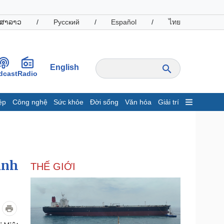
ສາລາວ
/
Русский
/
Español
/
ไทย
English
dcast
Radio
ệp
Công nghệ
Sức khỏe
Đời sống
Văn hóa
Giải trí
inh tế
Thị trường
ất động sản
Giá vàng
hởi nghiệp
Tiêu dùng
Tỷ giá
ảnh
THẾ GIỚI
Chứng khoán
Giá cà phê
oanh nghiệp
Công nghệ
hông tin doanh nghiệp
Sành điệu