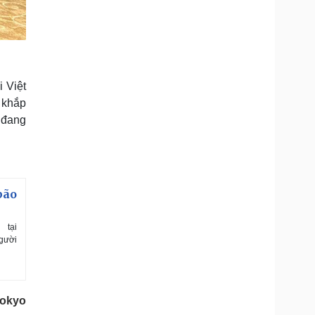
 Việt
 khắp
 đang
.
bão
 tại
người
Tokyo