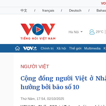
VO
中文
/
français
/
Deutsch
/
Bahas
29°C
Hà Nội
Chính trị
Xã hội
Thế giới
Multimedia
K
Chính trị
Xã hội
Đảng
Tin 24h
NGƯỜI VIỆT
Tổ chức nhân sự
Dự báo thời tiết
Quốc hội
Giáo dục
Cộng đồng người Việt ở Nhậ
Nhận diện sự thật
Dấu ấn VOV
Việc làm
hưởng bởi bão số 10
Biển đảo
Pháp luật
Quân sự - Quốc phòng
Thứ Năm, 17:54, 02/10/2025
Vụ án
Vũ khí