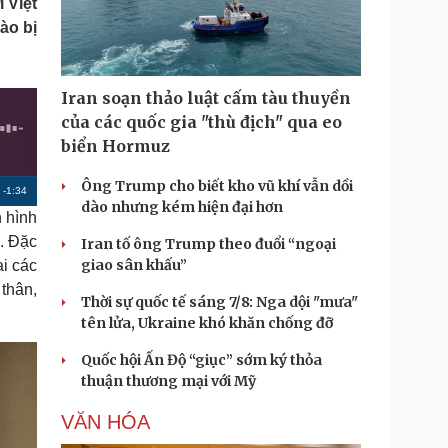
 Việt
Doanh nghiệp 24h
Tin Công nghệ
ào bị
Doanh nhân
Trải nghiệm
ì cộng đồng
Chuyển đổi số
Iran soạn thảo luật cấm tàu thuyền
u lịch
Podcast
của các quốc gia "thù địch" qua eo
Tư vấn
Câu chuyện thời sự
biển Hormuz
Săn Tour
Đọc truyện đêm khuya
heck-in
Cửa sổ tình yêu
Ông Trump cho biết kho vũ khí vẫn dồi
R
-
1:34
Kể chuyện cho bé
dào nhưng kém hiện đại hơn
 hình
Hạt giống tâm hồn
e
a. Đặc
Iran tố ông Trump theo đuổi “ngoại
m
giao sân khấu”
ại các
a
thân,
Thời sự quốc tế sáng 7/8: Nga dội "mưa"
i
tên lửa, Ukraine khó khăn chống đỡ
n
Quốc hội Ấn Độ “giục” sớm ký thỏa
i
thuận thương mại với Mỹ
n
VĂN HÓA
g