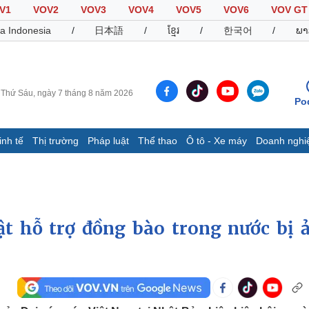
V1
VOV2
VOV3
VOV4
VOV5
VOV6
VOV GT
a Indonesia
/
日本語
/
ខ្មែរ
/
한국어
/
ພາ
Thứ Sáu, ngày 7 tháng 8 năm 2026
Po
inh tế
Thị trường
Pháp luật
Thể thao
Ô tô - Xe máy
Doanh nghi
Thế giới
Multimedia
K
Quan sát
Video
B
Cuộc sống đó đây
Ảnh
K
Hồ sơ
E-Magazine
t hỗ trợ đồng bào trong nước bị 
Infographic
Thể thao
Ô tô - Xe máy
D
Bóng đá
Ô tô
T