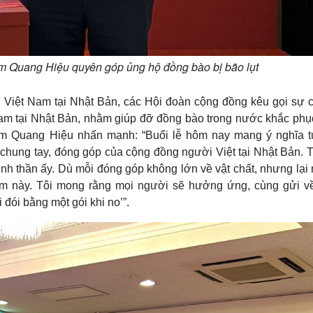
m Quang Hiệu quyên góp ủng hộ đồng bào bị bão lụt
án Việt Nam tại Nhật Bản, các Hội đoàn cộng đồng kêu gọi sự 
Nam tại Nhật Bản, nhằm giúp đỡ đồng bào trong nước khắc phụ
hạm Quang Hiệu nhấn mạnh: “Buổi lễ hôm nay mang ý nghĩa 
ự chung tay, đóng góp của cộng đồng người Việt tại Nhật Bản.
 tinh thần ấy. Dù mỗi đóng góp không lớn về vật chất, nhưng lạ
i điểm này. Tôi mong rằng mọi người sẽ hưởng ứng, cùng gửi v
đói bằng một gói khi no’”.