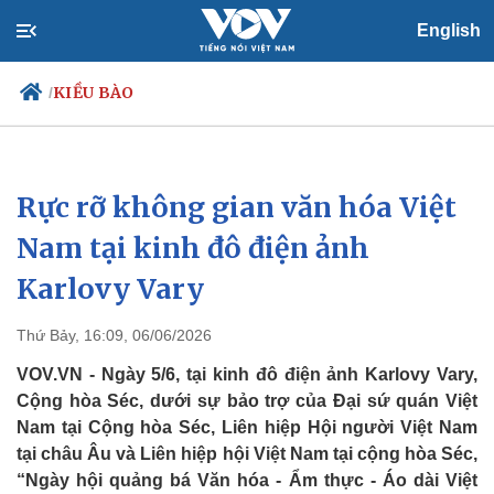
English
KIỀU BÀO
/
Rực rỡ không gian văn hóa Việt
Chính trị
Xã hội
Đảng
Tin 24h
Nam tại kinh đô điện ảnh
Tổ chức nhân sự
Dự báo thời tiết
Karlovy Vary
Quốc hội
Giáo dục
Nhận diện sự thật
Dấu ấn VOV
Việc làm
Thứ Bảy, 16:09, 06/06/2026
Biển đảo
VOV.VN - Ngày 5/6, tại kinh đô điện ảnh Karlovy Vary,
Cộng hòa Séc, dưới sự bảo trợ của Đại sứ quán Việt
Nam tại Cộng hòa Séc, Liên hiệp Hội người Việt Nam
tại châu Âu và Liên hiệp hội Việt Nam tại cộng hòa Séc,
“Ngày hội quảng bá Văn hóa - Ẩm thực - Áo dài Việt