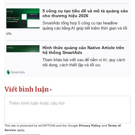
5 công cụ tạo tiêu đề và mô tả quảng cáo
cho thương hiệu 2026
SmartAds tổng hợp 5 công cụ tạo headline
quảng cáo bằng AI giúp tiết kiệm thời gian và tối
ưu.
Hình thức quảng cáo Native Article trên
Thể thao
Ô tô - Xe máy
hệ thống SmartAds
Bóng đá
Ô tô
Tham khảo bài viết sau để nắm vị trí, quy cách
Lịch thi đấu bóng đá
Xe máy
nội dung, cách thiết lập và tối ưu.
Thế giới thể thao
Tư vấn
eSports
Hậu trường
Viết bình luận
This site is protected by reCAPTCHA and the Google
Privacy Policy
and
Terms of
Service
apply.