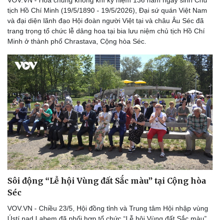
tịch Hồ Chí Minh (19/5/1890 - 19/5/2026), Đại sứ quán Việt Nam
và đại diện lãnh đạo Hội đoàn người Việt tại và châu Âu Séc đã
trang trọng tổ chức lễ dâng hoa tại bia lưu niệm chủ tịch Hồ Chí
Minh ở thành phố Chrastava, Cộng hòa Séc.
Sôi động “Lễ hội Vùng đất Sắc màu” tại Cộng hòa
Séc
VOV.VN - Chiều 23/5, Hội đồng tỉnh và Trung tâm Hội nhập vùng
Văn hóa
Giải trí
Ústí nad Labem đã phối hợp tổ chức “Lễ hội Vùng đất Sắc màu”