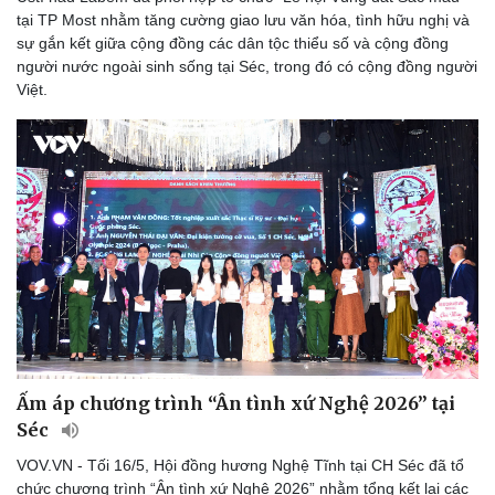
Sân khấu - Điện ảnh
Nghệ sĩ
tại TP Most nhằm tăng cường giao lưu văn hóa, tình hữu nghị và
Văn học
Thời trang
sự gắn kết giữa cộng đồng các dân tộc thiểu số và cộng đồng
Âm nhạc
Sao Việt
người nước ngoài sinh sống tại Séc, trong đó có cộng đồng người
Di sản
Việt.
Ấm áp chương trình “Ân tình xứ Nghệ 2026” tại
Séc
VOV.VN - Tối 16/5, Hội đồng hương Nghệ Tĩnh tại CH Séc đã tổ
chức chương trình “Ân tình xứ Nghệ 2026” nhằm tổng kết lại các