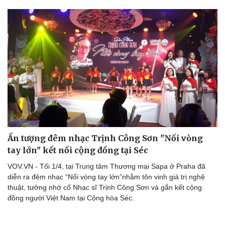
Du lịch
Podcast
Tư vấn
Câu chuyện thời sự
Săn Tour
Đọc truyện đêm khuya
check-in
Cửa sổ tình yêu
Ấn tượng đêm nhạc Trịnh Công Sơn "Nối vòng
Kể chuyện cho bé
tay lớn" kết nối cộng đồng tại Séc
Hạt giống tâm hồn
VOV.VN - Tối 1/4, tại Trung tâm Thương mại Sapa ở Praha đã
diễn ra đêm nhạc “Nối vòng tay lớn”nhằm tôn vinh giá trị nghệ
thuật, tưởng nhớ cố Nhạc sĩ Trịnh Công Sơn và gắn kết cộng
đồng người Việt Nam tại Cộng hòa Séc.