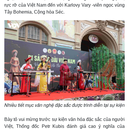
rực rỡ của Việt Nam đến với Karlovy Vary -viên ngọc vùng
Tây Bohemia, Cộng hòa Séc.
Kinh tế
Thị trường
Bất động sản
Giá vàng
Khởi nghiệp
Tiêu dùng
Tỷ giá
Chứng khoán
Giá cà phê
Nhiều tiết mục văn nghệ đặc sắc được trình diễn tại sự kiện
Bày tỏ vui mừng trước sự kiện văn hóa đặc sắc của người
Việt, Thống đốc Petr Kubis đánh giá cao ý nghĩa của