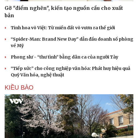
Gỡ "điểm nghẽn", kiến tạo nguồn cầu cho xuất
bản
Tinh hoa võ Việt: Từ miền đất võ vươn ra thế giới
“Spider-Man: Brand New Day” dẫn đầu doanh số phòng
vé Mỹ
Phong slư - “thư tình” bằng dân ca của người Tày
“Tiếp sức” cho công nghiệp văn hóa: Phát huy hiệu quả
Quỹ Văn hóa, nghệ thuật
KIỀU BÀO