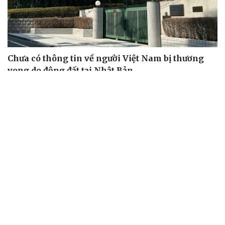
Chưa có thông tin về người Việt Nam bị thương
vong do động đất tại Nhật Bản
Giải thưởng Công dân toàn cầu cho người Việt ở Nhật
Bản
Liên hiệp hội người Việt tại CH Séc: Hòa nhịp công nghệ,
giữ vững cốt cách Việt
Cộng đồng người Việt tỏa sáng tại Festival các dân tộc
thiểu số Cộng hòa Séc
Lưu học sinh Việt Nam tại Bắc Kinh khát vọng đóng góp
cho quê hương