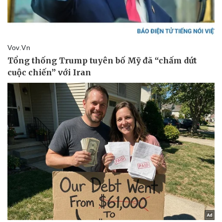
Sức khỏe
Đời sống
Dinh dưỡng - món ngon
Nhà đẹp
Cây thuốc
Blog
Sản phụ khoa
Tình yêu - Gia đình
Nhi khoa
Nam khoa
Làm đẹp - giảm cân
Phòng mạch online
Ăn sạch sống khỏe