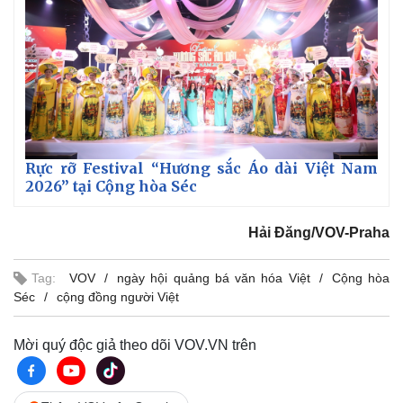
Vụ án
Vũ khí
Tin nóng
Việt Nam
Tư vấn luật
Phân tích
Rực rỡ Festival “Hương sắc Áo dài Việt Nam
2026” tại Cộng hòa Séc
Hải Đăng/VOV-Praha
Tag:
VOV
ngày hội quảng bá văn hóa Việt
Cộng hòa
Séc
cộng đồng người Việt
Mời quý độc giả theo dõi VOV.VN trên