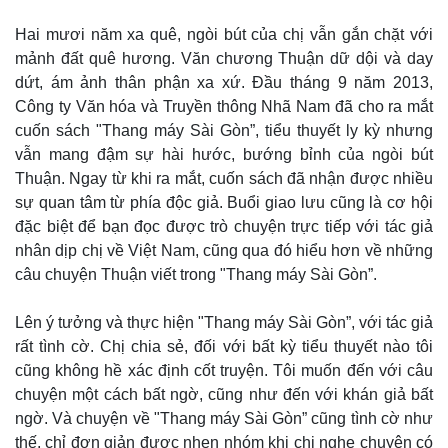
Hai mươi năm xa quê, ngòi bút của chị vẫn gắn chặt với
mảnh đất quê hương. Văn chương Thuận dữ dội và day
dứt, ám ảnh thân phận xa xứ. Đầu tháng 9 năm 2013,
Công ty Văn hóa và Truyền thông Nhã Nam đã cho ra mắt
cuốn sách "Thang máy Sài Gòn”, tiểu thuyết ly kỳ nhưng
Kinh tế
Thị trường
vẫn mang đậm sự hài hước, bướng bỉnh của ngòi bút
Bất động sản
Giá vàng
Thuận. Ngay từ khi ra mắt, cuốn sách đã nhận được nhiều
Khởi nghiệp
Tiêu dùng
sự quan tâm từ phía độc giả. Buổi giao lưu cũng là cơ hội
Tỷ giá
đặc biệt để bạn đọc được trò chuyện trực tiếp với tác giả
Chứng khoán
nhân dịp chị về Việt Nam, cũng qua đó hiểu hơn về những
Giá cà phê
câu chuyện Thuận viết trong "Thang máy Sài Gòn”.
Lên ý tưởng và thực hiện "Thang máy Sài Gòn”, với tác giả
rất tình cờ. Chị chia sẻ, đối với bất kỳ tiểu thuyết nào tôi
cũng không hề xác định cốt truyện. Tôi muốn đến với câu
chuyện một cách bất ngờ, cũng như đến với khán giả bất
ngờ. Và chuyện về "Thang máy Sài Gòn” cũng tình cờ như
thế, chỉ đơn giản được nhen nhóm khi chị nghe chuyện có