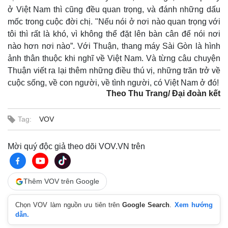
Sức khỏe
Đời sống
ở Việt Nam thì cũng đều quan trọng, và đánh những dấu
Dinh dưỡng - món ngon
Nhà đẹp
mốc trong cuộc đời chị. "Nếu nói ở nơi nào quan trọng với
Cây thuốc
Blog
tôi thì rất là khó, vì không thể đặt lên bàn cân để nói nơi
Sản phụ khoa
Tình yêu - Gia đình
nào hơn nơi nào”. Với Thuận, thang máy Sài Gòn là hình
Nhi khoa
ảnh thân thuộc khi nghĩ về Việt Nam. Và từng câu chuyện
Nam khoa
Làm đẹp - giảm cân
Thuận viết ra lại thêm những điều thú vị, những trăn trở về
Phòng mạch online
cuộc sống, về con người, về tình người, có Việt Nam ở đó!
Ăn sạch sống khỏe
Theo Thu Trang/ Đại đoàn kết
Tag:
VOV
Mời quý độc giả theo dõi VOV.VN trên
Thêm VOV trên Google
Chọn VOV làm nguồn ưu tiên trên
Google Search
.
Xem hướng
dẫn.