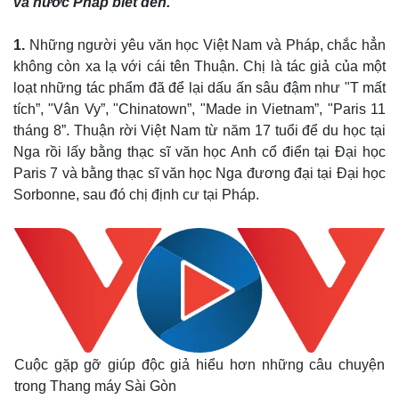
và nước Pháp biết đến.
1.
Những người yêu văn học Việt Nam và Pháp, chắc hẳn
không còn xa lạ với cái tên Thuận. Chị là tác giả của một
loạt những tác phẩm đã để lại dấu ấn sâu đậm như "T mất
tích”, "Vân Vy”, "Chinatown”, "Made in Vietnam”, "Paris 11
tháng 8”. Thuận rời Việt Nam từ năm 17 tuổi để du học tại
Nga rồi lấy bằng thạc sĩ văn học Anh cổ điển tại Đại học
Thế giới
Multimedia
Paris 7 và bằng thạc sĩ văn học Nga đương đại tại Đại học
Quan sát
Video
Sorbonne, sau đó chị định cư tại Pháp.
Cuộc sống đó đây
Ảnh
Hồ sơ
E-Magazine
Infographic
Cuộc gặp gỡ giúp độc giả hiểu hơn những câu chuyện
trong Thang máy Sài Gòn