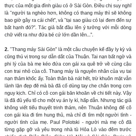
thực của một gia đình giàu có ở Sài Gòn. Điều chị suy nghĩ
là "người ta nghèo hơn, không có thang máy thì sẽ không
bao giờ gây ra cái chết”, và "tại sao giàu có lại đem đến sự
bất hạnh đó?”. Tác giả bắt đầu lên ý tưởng với mỗi dòng
chữ viết ra như đứa bé cứ lớn dần lên...”.
Pháp luật
Quân sự - Quốc phòng
Vụ án
Vũ khí
2.
"Thang máy Sài Gòn” là một câu chuyện kể đầy ly kỳ và
Tin nóng
Việt Nam
cũng thú vị trong sự dẫn dắt của Thuận. Tai nạn bất ngờ và
Tư vấn luật
Phân tích
phi lý của bà mẹ kéo đứa con gái xa quê trở về cùng cậu
con trai nhỏ của cô. Thang máy là nguyên nhân của vụ tai
nạn thảm khốc ấy. Toàn thân bà nát hết, trừ khuôn mặt vẫn
lành lặn đẹp đẽ mà bà đã cố dùng tay che chắn trong cơn
nguy kịch. Chỉ có cô con gái băn khoăn về chi tiết này. Vậy
là đã đủ yếu tố cho một vụ án ly kì, hấp dẫn. Nhưng tác giả
không viết tiểu thuyết trinh thám, nên Thuận không để cô
con gái kia đi tìm hung thủ, mà chỉ đi tìm một người tình -
người tình của mẹ. Paul Polotski - người mà mẹ cô đã
từng gặp gỡ và yêu trong nhà tù Hỏa Lò vào đêm trước