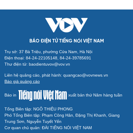
Du lịch
Podcast
Tư vấn
Câu chuyện thời sự
Săn Tour
Đọc truyện đêm khuya
check-in
Cửa sổ tình yêu
Kể chuyện cho bé
Hạt giống tâm hồn
BÁO ĐIỆN TỬ TIẾNG NÓI VIỆT NAM
Trụ sở: 37 Bà Triệu, phường Cửa Nam, Hà Nội
Điện thoại: 84-24-22105148, 84-24-39785691
Thư điện tử: baodientuvov@vov.vn
Liên hệ quảng cáo, phát hành: quangcao@vovnews.vn
Báo giá quảng cáo
Báo in
xuất bản thứ Năm hàng tuần
Tổng Biên tập: NGÔ THIỆU PHONG
Phó Tổng Biên tập: Phạm Công Hân, Đặng Thị Khanh, Giang
Trung Sơn, Nguyễn Tuyết Yến
Cơ quan chủ quản: ĐÀI TIẾNG NÓI VIỆT NAM
Cải chính