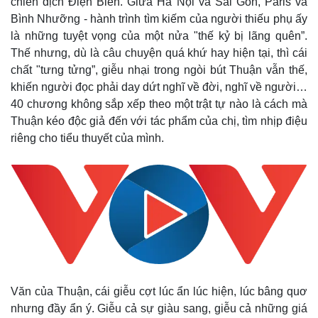
chiến dịch Điện Biên. Giữa Hà Nội và Sài Gòn, Paris và
Bình Nhưỡng - hành trình tìm kiếm của người thiếu phụ ấy
là những tuyệt vọng của một nửa "thế kỷ bị lãng quên”.
Thể thao
Ô tô - Xe máy
Thế nhưng, dù là câu chuyện quá khứ hay hiện tại, thì cái
Bóng đá
Ô tô
chất "tưng tửng”, giễu nhại trong ngòi bút Thuận vẫn thế,
Lịch thi đấu bóng đá
Xe máy
khiến người đọc phải day dứt nghĩ về đời, nghĩ về người…
Thế giới thể thao
Tư vấn
40 chương không sắp xếp theo một trật tự nào là cách mà
eSports
Thuận kéo độc giả đến với tác phẩm của chị, tìm nhịp điệu
Hậu trường
riêng cho tiểu thuyết của mình.
Văn của Thuận, cái giễu cợt lúc ẩn lúc hiện, lúc bâng quơ
nhưng đầy ẩn ý. Giễu cả sự giàu sang, giễu cả những giá