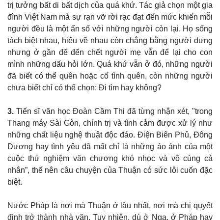
trị tưởng bất di bất dịch của quá khứ. Tác giả chọn một gia
đình Việt Nam mà sự rạn vỡ rời rạc đạt đến mức khiến mỗi
Doanh nghiệp
Công nghệ
người đều là một ẩn số với những người còn lại. Họ sống
Thông tin doanh nghiệp
Sành điệu
tách biệt nhau, hiểu về nhau còn chẳng bằng người dưng
Doanh nghiệp 24h
Tin Công nghệ
nhưng ở gần để đến chết người mẹ vẫn để lại cho con
Doanh nhân
Trải nghiệm
mình những dấu hỏi lớn. Quá khứ vẫn ở đó, những người
Vì cộng đồng
Chuyển đổi số
đã biết có thể quên hoặc cố tình quên, còn những người
chưa biết chỉ có thể chọn: Đi tìm hay không?
3.
Tiến sĩ văn học Đoàn Cầm Thi đã từng nhận xét, "trong
Thang máy Sài Gòn, chính trị và tình cảm được xử lý như
những chất liệu nghệ thuật độc đáo. Điện Biên Phủ, Đông
Dương hay tình yêu đã mất chỉ là những ảo ảnh của một
cuộc thử nghiệm văn chương khó nhọc và vô cùng cá
nhân”, thế nên câu chuyện của Thuận có sức lôi cuốn đặc
biệt.
Nước Pháp là nơi mà Thuận ở lâu nhất, nơi mà chị quyết
định trở thành nhà văn. Tuy nhiên, dù ở Nga, ở Pháp hay