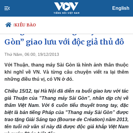
English
KIỀU BÀO
/
Tác giả của “Thang máy Sài
Gòn” giao lưu với độc giả thủ đô
Thứ Năm, 06:00, 19/12/2013
Chính trị
Xã hội
Đảng
Tin 24h
Với Thuận, thang máy Sài Gòn là hình ảnh thân thuộc
Tổ chức nhân sự
Dự báo thời tiết
khi nghĩ về VN. Và từng câu chuyện viết ra lại thêm
Quốc hội
Giáo dục
những điều thú vị, có VN ở đó.
Nhận diện sự thật
Dấu ấn VOV
Việc làm
Chiều 15/12, tại Hà Nội đã diễn ra buổi giao lưu với tác
Biển đảo
giả Thuận của "Thang máy Sài Gòn”, nhân dịp chị về
thăm Việt Nam. Với 6 cuốn tiểu thuyết trong tay, đặc
biệt là bản tiếng Pháp của "Thang máy Sài Gòn” được
trao tặng Giải Sáng tạo (Bourse de Création) năm 2013,
tên tuổi nữ văn sĩ này đã được độc giả khắp Việt Nam