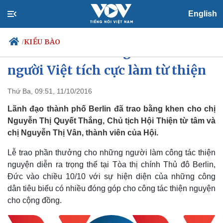
English
KIỀU BÀO
/
TP Berlin trao bằng khen cho 2
người Việt tích cực làm từ thiện
Thứ Ba, 09:51, 11/10/2016
Chính trị
Xã hội
Đảng
Tin 24h
Lãnh đạo thành phố Berlin đã trao bằng khen cho chị
Tổ chức nhân sự
Dự báo thời tiết
Nguyễn Thị Quyết Thắng, Chủ tịch Hội Thiện từ tâm và
Quốc hội
Giáo dục
chị Nguyễn Thị Vân, thành viên của Hội.
Nhận diện sự thật
Dấu ấn VOV
Việc làm
Lễ trao phần thưởng cho những người làm công tác thiện
Biển đảo
nguyện diễn ra trọng thể tại Tòa thị chính Thủ đô Berlin,
Đức vào chiều 10/10 với sự hiện diện của những công
dân tiêu biểu có nhiều đóng góp cho công tác thiện nguyện
cho cộng đồng.