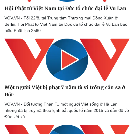
Hội Phật tử Việt Nam tại Đức tổ chức đại lễ Vu Lan
VOV.VN - Tối 22/8, tại Trung tâm Thương mại Đồng Xuân ở
Berlin, Hội Phật tử Việt Nam tại Đức đã tổ chức đại lễ Vu Lan báo
hiếu Phật lịch 2560.
Sức khỏe
Đời sống
Một người Việt bị phạt 7 năm tù vì trồng cần sa ở
Dinh dưỡng - món ngon
Nhà đẹp
Đức
Cây thuốc
Blog
VOV.VN - Đối tượng Than T., một người Việt sống ở Hà Lan
Sản phụ khoa
Tình yêu - Gia đình
nhưng đã bị truy nã theo lệnh bắt quốc tế năm 2015 và dẫn độ về
Nhi khoa
Đức xét xử.
Nam khoa
Làm đẹp - giảm cân
Phòng mạch online