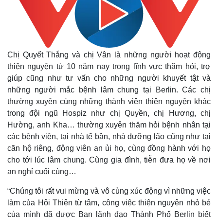
Chị Quyết Thắng và chị Vân là những người hoạt động
thiện nguyện từ 10 năm nay trong lĩnh vực thăm hỏi, trợ
giúp cũng như tư vấn cho những người khuyết tật và
Thế giới
Multimedia
những người mắc bệnh lâm chung tại Berlin. Các chị
Quan sát
Video
thường xuyên cùng những thành viên thiện nguyện khác
Cuộc sống đó đây
Ảnh
Hồ sơ
E-Magazine
trong đội ngũ Hospiz như chị Quyền, chị Hương, chị
Infographic
Hường, anh Kha… thường xuyên thăm hỏi bệnh nhân tại
các bệnh viện, tại nhà tế bần, nhà dưỡng lão cũng như tại
căn hộ riêng, động viên an ủi họ, cùng đồng hành với họ
cho tới lúc lâm chung. Cùng gia đình, tiễn đưa họ về nơi
an nghỉ cuối cùng…
“Chúng tôi rất vui mừng và vô cùng xúc động vì những việc
làm của Hội Thiện từ tâm, công việc thiện nguyện nhỏ bé
của mình đã được Ban lãnh đạo Thành Phố Berlin biết