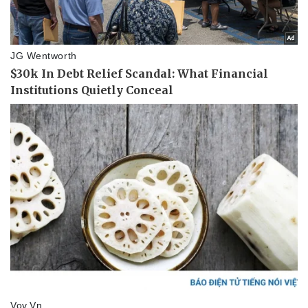
Thể thao
Ô tô - Xe máy
Bóng đá
Ô tô