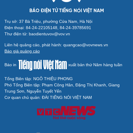
Lưu học sinh Việt Nam tại Bắc Kinh khát vọng đóng góp
cho quê hương
BÁO ĐIỆN TỬ TIẾNG NÓI VIỆT NAM
Trụ sở: 37 Bà Triệu, phường Cửa Nam, Hà Nội
Điện thoại: 84-24-22105148, 84-24-39785691
Thư điện tử: baodientuvov@vov.vn
Liên hệ quảng cáo, phát hành: quangcao@vovnews.vn
Báo giá quảng cáo
Báo in
xuất bản thứ Năm hàng tuần