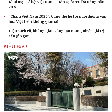
Ấn tượng khai mạc Festival võ thuật quốc tế Hà
Nội năm 2026
Khai mạc Liên hoan Lân Sư Rồng quốc tế và Lễ hội
đường phố Quy Nhơn - Gia Lai
Khai mạc Lễ hội Việt Nam - Hàn Quốc TP Đà Nẵng năm
2026
“Chạm Việt Nam 2026”: Cùng thế hệ trẻ nuôi dưỡng văn
hóa Việt trên không gian số
Hiệu sách cũ, không gian sáng tạo mang nhiều giá trị
cần gìn giữ
KIỀU BÀO