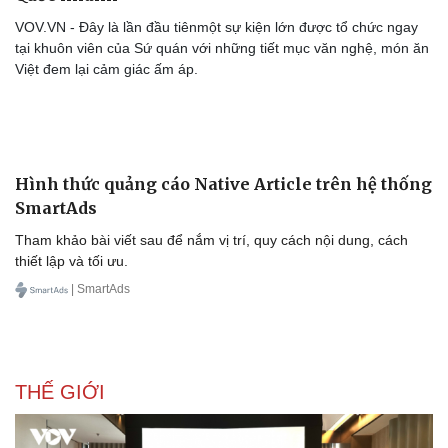
VOV.VN - Đây là lần đầu tiênmột sự kiện lớn được tổ chức ngay
tại khuôn viên của Sứ quán với những tiết mục văn nghệ, món ăn
Việt đem lại cảm giác ấm áp.
Văn hóa
Giải trí
Sân khấu - Điện ảnh
Nghệ sĩ
Văn học
Thời trang
Âm nhạc
Sao Việt
Di sản
Hình thức quảng cáo Native Article trên hệ thống
SmartAds