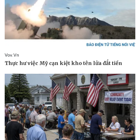
Pháp luật
Quân sự - Quốc phòng
Vụ án
Vũ khí
Tin nóng
Việt Nam
Tư vấn luật
Phân tích