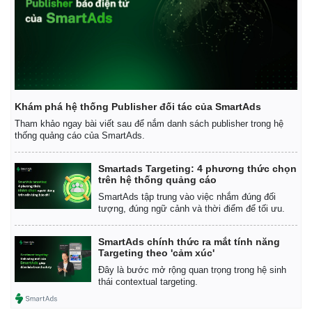
Kinh tế
Thị trường
Bất động sản
Giá vàng
Khởi nghiệp
Tiêu dùng
Khám phá hệ thống Publisher đối tác của SmartAds
Tỷ giá
Tham khảo ngay bài viết sau để nắm danh sách publisher trong hệ
Chứng khoán
thống quảng cáo của SmartAds.
Giá cà phê
Smartads Targeting: 4 phương thức chọn
trên hệ thống quảng cáo
SmartAds tập trung vào việc nhắm đúng đối
tượng, đúng ngữ cảnh và thời điểm để tối ưu.
SmartAds chính thức ra mắt tính năng
Targeting theo 'cảm xúc'
Đây là bước mở rộng quan trọng trong hệ sinh
thái contextual targeting.