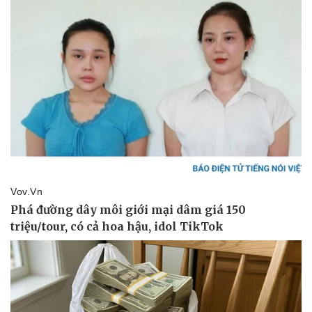
Doanh nghiệp
Công nghệ
Thông tin doanh nghiệp
Sành điệu
Doanh nghiệp 24h
Tin Công nghệ
Doanh nhân
Trải nghiệm
Vì cộng đồng
Chuyển đổi số