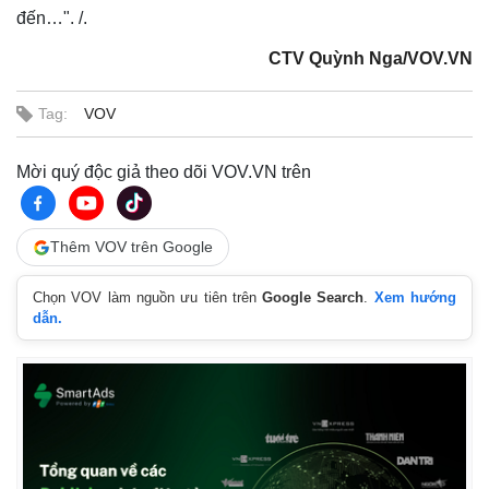
đến…". /.
CTV Quỳnh Nga/VOV.VN
Tag:
VOV
Mời quý độc giả theo dõi VOV.VN trên
Thêm VOV trên Google
Chọn VOV làm nguồn ưu tiên trên
Google Search
.
Xem hướng
dẫn.