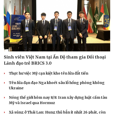
Tham khảo bài viết sau để nắm vị trí, quy cách nội dung, cách
thiết lập và tối ưu.
| SmartAds
THẾ GIỚI