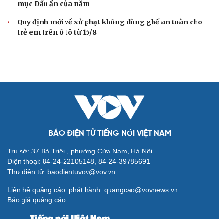
mục Dấu ấn của năm
Quy định mới về xử phạt không dùng ghế an toàn cho
trẻ em trên ô tô từ 15/8
BÁO ĐIỆN TỬ TIẾNG NÓI VIỆT NAM
Trụ sở: 37 Bà Triệu, phường Cửa Nam, Hà Nội
Điện thoại: 84-24-22105148, 84-24-39785691
Thư điện tử: baodientuvov@vov.vn
Liên hệ quảng cáo, phát hành: quangcao@vovnews.vn
Báo giá quảng cáo