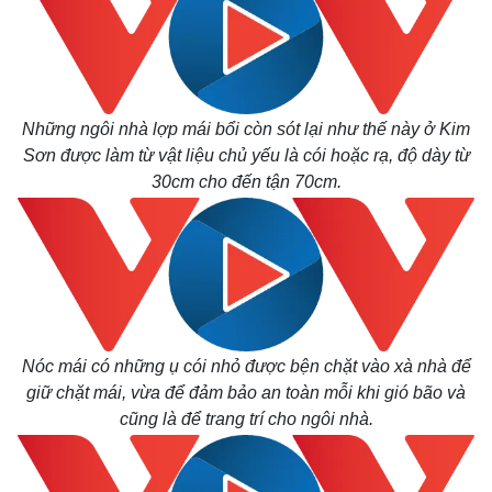
Những ngôi nhà lợp mái bổi còn sót lại như thế này ở Kim
Sơn được làm từ vật liệu chủ yếu là cói hoặc rạ, độ dày từ
30cm cho đến tận 70cm.
Thế giới
Multimedia
Quan sát
Video
Cuộc sống đó đây
Ảnh
Hồ sơ
E-Magazine
Infographic
Nóc mái có những ụ cói nhỏ được bện chặt vào xà nhà để
giữ chặt mái, vừa để đảm bảo an toàn mỗi khi gió bão và
cũng là để trang trí cho ngôi nhà.