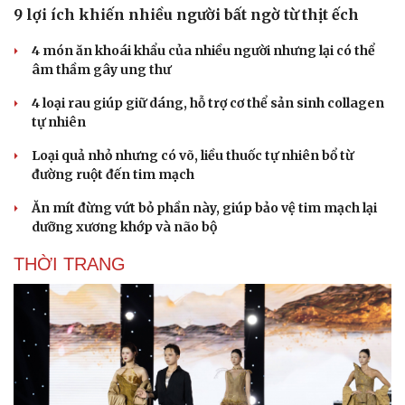
9 lợi ích khiến nhiều người bất ngờ từ thịt ếch
4 món ăn khoái khẩu của nhiều người nhưng lại có thể
âm thầm gây ung thư
4 loại rau giúp giữ dáng, hỗ trợ cơ thể sản sinh collagen
tự nhiên
Loại quả nhỏ nhưng có võ, liều thuốc tự nhiên bổ từ
đường ruột đến tim mạch
Du lịch
Podcast
Ăn mít đừng vứt bỏ phần này, giúp bảo vệ tim mạch lại
dưỡng xương khớp và não bộ
Tư vấn
Câu chuyện thời sự
Săn Tour
Đọc truyện đêm khuya
THỜI TRANG
check-in
Cửa sổ tình yêu
Kể chuyện cho bé
Hạt giống tâm hồn