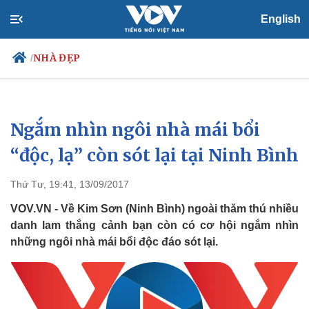
English
NHÀ ĐẸP
/
Ngắm nhìn ngôi nhà mái bổi
Chính trị
Xã hội
Đảng
Tin 24h
“độc, lạ” còn sót lại tại Ninh Bình
Tổ chức nhân sự
Dự báo thời tiết
Quốc hội
Giáo dục
Thứ Tư, 19:41, 13/09/2017
Nhận diện sự thật
Dấu ấn VOV
Việc làm
VOV.VN - Về Kim Sơn (Ninh Bình) ngoài thăm thú nhiều
Biển đảo
danh lam thắng cảnh bạn còn có cơ hội ngắm nhìn
những ngôi nhà mái bổi độc đáo sót lại.