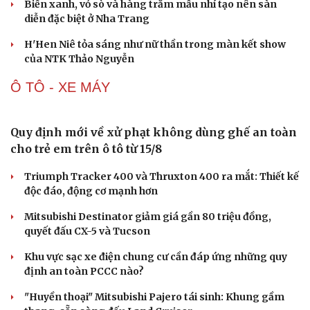
Cải chính
“Ngọc Nữ Trời Nam”- bộ sưu tập thời trang ấn
tượng của NTK trẻ Đỗ Quang Trường
150 mẫu nhí tái hiện vẻ đẹp văn hóa Việt trong không
gian phố cổ Hoa Lư
Lương Thùy Linh, Ý Nhi làm vedette trên sàn diễn phủ 4
tấn lúa
Biển xanh, vỏ sò và hàng trăm mẫu nhí tạo nên sàn