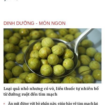
Hình thức quảng cáo Native Article trên hệ thống
SmartAds
Tham khảo bài viết sau để nắm vị trí, quy cách nội dung, cách
thiết lập và tối ưu.
Du lịch
Podcast
| SmartAds
Tư vấn
Câu chuyện thời sự
Săn Tour
Đọc truyện đêm khuya
check-in
Cửa sổ tình yêu
Kể chuyện cho bé
Hạt giống tâm hồn
DINH DƯỠNG - MÓN NGON