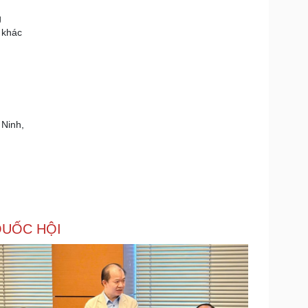
g
 khác
 Ninh,
UỐC HỘI