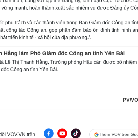
ủa bản thân, cùng với tập thể Đảng ủy, lãnh đạo Cục Tổ chức c
t, vững mạnh, hoàn thành xuất sắc nhiệm vụ được Đảng ủy Cô
 phụ trách và các thành viên trong Ban Giám đốc Công an tỉn
 mặt công tác Công an, góp phần đảm bảo ổn định tình hình an
phát triển kinh tế - xã hội của địa phương./.
h Hằng làm Phó Giám đốc Công an tỉnh Yên Bái
á Lê Thị Thanh Hằng, Trưởng phòng Hậu cần được bổ nhiệm 
đốc Công an tỉnh Yên Bái.
PV/VO
 dõi VOV.VN trên
Thêm VOV trên Goo