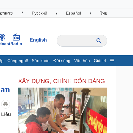
ສາລາວ
/
Русский
/
Español
/
ไทย
English
dcast
Radio
ệp
Công nghệ
Sức khỏe
Đời sống
Văn hóa
Giải trí
inh tế
Thị trường
XÂY DỰNG, CHỈNH ĐỐN ĐẢNG
ất động sản
Giá vàng
hởi nghiệp
Tiêu dùng
 an
Tỷ giá
Chứng khoán
Giá cà phê
 Liêu
oanh nghiệp
Công nghệ
hông tin doanh nghiệp
Sành điệu