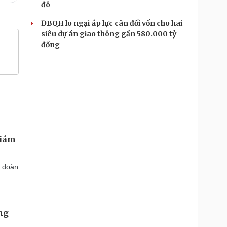
đô
ĐBQH lo ngại áp lực cân đối vốn cho hai
siêu dự án giao thông gần 580.000 tỷ
đồng
Giám
g đoàn
ng