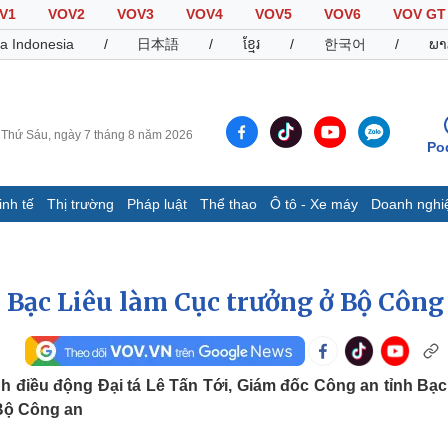
V1
VOV2
VOV3
VOV4
VOV5
VOV6
VOV GT
a Indonesia
/
日本語
/
ខ្មែរ
/
한국어
/
ພາ
Thứ Sáu, ngày 7 tháng 8 năm 2026
Po
inh tế
Thị trường
Pháp luật
Thể thao
Ô tô - Xe máy
Doanh nghi
Thế giới
Multimedia
K
Quan sát
Video
B
Cuộc sống đó đây
Ảnh
K
 Bạc Liêu làm Cục trưởng ở Bộ Công
Hồ sơ
E-Magazine
Infographic
 điều động Đại tá Lê Tấn Tới, Giám đốc Công an tỉnh Bạc
Bộ Công an
Thể thao
Ô tô - Xe máy
D
Bóng đá
Ô tô
T