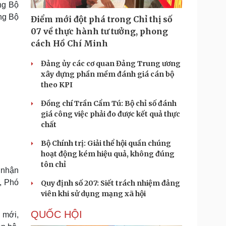
ng Bộ
Doanh nghiệp 24h
Tin Công nghệ
Doanh nhân
Trải nghiệm
ng Bộ
Điểm mới đột phá trong Chỉ thị số
ì cộng đồng
Chuyển đổi số
07 về thực hành tư tưởng, phong
cách Hồ Chí Minh
u lịch
Podcast
Đảng ủy các cơ quan Đảng Trung ương
Tư vấn
Câu chuyện thời sự
xây dựng phần mềm đánh giá cán bộ
Săn Tour
Đọc truyện đêm khuya
theo KPI
heck-in
Cửa sổ tình yêu
Kể chuyện cho bé
Đồng chí Trần Cẩm Tú: Bộ chỉ số đánh
Hạt giống tâm hồn
giá công việc phải đo được kết quả thực
chất
Bộ Chính trị: Giải thể hội quần chúng
hoạt động kém hiệu quả, không đúng
tôn chỉ
 nhận
, Phó
Quy định số 207: Siết trách nhiệm đảng
viên khi sử dụng mạng xã hội
QUỐC HỘI
 mới,