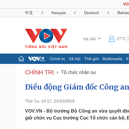
VO
中文
/
français
/
Deutsch
/
Bahas
27°C
Hà Nội
Chính trị
Xã hội
Thế giới
Multimedia
K
Chính trị
Xã hội
CHÍNH TRỊ
Tổ chức nhân sự
Đảng
Tin 24h
Tổ chức nhân sự
Dự báo thời tiết
Điều động Giám đốc Công an
Quốc hội
Giáo dục
Nhận diện sự thật
Dấu ấn VOV
Thứ Tư, 10:17, 23/10/2019
Việc làm
Biển đảo
VOV.VN - Bộ trưởng Bộ Công an vừa quyết định
giữ chức vụ Cục trưởng Cục Tổ chức cán bộ, 
Pháp luật
Quân sự - Quốc phòng
Vụ án
Vũ khí