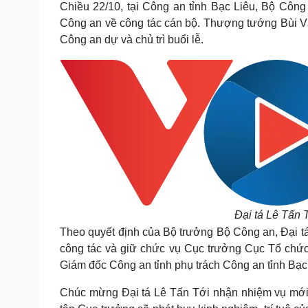
Chiều 22/10, tại Công an tỉnh Bạc Liêu, Bộ Côn
Tin nóng
Việt Nam
Tư vấn luật
Phân tích
Công an về công tác cán bộ. Thượng tướng Bùi 
Công an dự và chủ trì buổi lễ.
Sức khỏe
Đời sống
Dinh dưỡng - món ngon
Nhà đẹp
Cây thuốc
Blog
Sản phụ khoa
Tình yêu - Gia đình
Nhi khoa
Nam khoa
Làm đẹp - giảm cân
Phòng mạch online
Ăn sạch sống khỏe
Đại tá Lê Tấn 
Cải chính
Theo quyết định của Bộ trưởng Bộ Công an, Đại t
công tác và giữ chức vụ Cục trưởng Cục Tổ chức
Giám đốc Công an tỉnh phụ trách Công an tỉnh Bạc
Chúc mừng Đại tá Lê Tấn Tới nhận nhiệm vụ mới