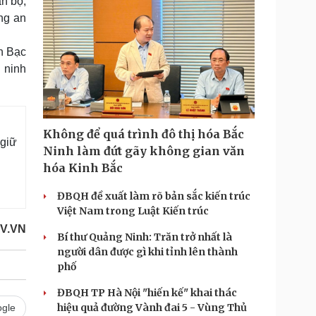
án bộ,
ng an
h Bạc
 ninh
Không để quá trình đô thị hóa Bắc
giữ
Ninh làm đứt gãy không gian văn
hóa Kinh Bắc
ĐBQH đề xuất làm rõ bản sắc kiến trúc
Việt Nam trong Luật Kiến trúc
V.VN
Bí thư Quảng Ninh: Trăn trở nhất là
người dân được gì khi tỉnh lên thành
phố
ĐBQH TP Hà Nội "hiến kế" khai thác
hiệu quả đường Vành đai 5 - Vùng Thủ
gle