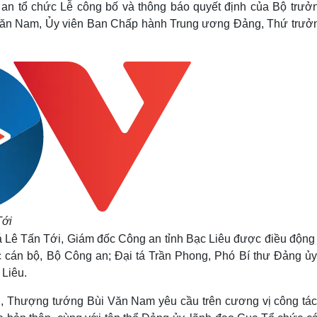
g an tổ chức Lễ công bố và thông báo quyết định của Bộ trưở
Lịch thi đấu bóng đá
Xe máy
Thế giới thể thao
Tư vấn
Văn Nam, Ủy viên Ban Chấp hành Trung ương Đảng, Thứ trưở
eSports
V
Hậu trường
Văn hóa
Giải trí
D
Sân khấu - Điện ảnh
Nghệ sĩ
Văn học
Thời trang
Âm nhạc
Sao Việt
c
Di sản
Tới
á Lê Tấn Tới, Giám đốc Công an tỉnh Bạc Liêu được điều động
 cán bộ, Bộ Công an; Đại tá Trần Phong, Phó Bí thư Đảng ủy
 Liêu.
, Thượng tướng Bùi Văn Nam yêu cầu trên cương vị công tác