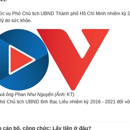
Lịch thi đấu bóng đá
Xe máy
Thế giới thể thao
Tư vấn
hức vụ Phó Chủ tịch UBND Thành phố Hồ Chí Minh nhiệm kỳ 2
eSports
V
 lý do sức khỏe.
Hậu trường
Văn hóa
Giải trí
D
Sân khấu - Điện ảnh
Nghệ sĩ
Văn học
Thời trang
Âm nhạc
Sao Việt
c
Di sản
và ông Phan Như Nguyện (Ảnh: KT)
ó Chủ tịch UBND tỉnh Bạc Liêu nhiệm kỳ 2016 - 2021 đối vớ
 cán bộ, công chức: Lấy tiền ở đâu?