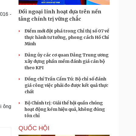
Doanh nghiệp 24h
Tin Công nghệ
Doanh nhân
Trải nghiệm
Đối ngoại linh hoạt dựa trên nền
016 -
ì cộng đồng
Chuyển đổi số
tảng chính trị vững chắc
Điểm mới đột phá trong Chỉ thị số 07 về
u lịch
Podcast
thực hành tư tưởng, phong cách Hồ Chí
Tư vấn
Câu chuyện thời sự
Minh
Săn Tour
Đọc truyện đêm khuya
heck-in
Cửa sổ tình yêu
Đảng ủy các cơ quan Đảng Trung ương
Kể chuyện cho bé
xây dựng phần mềm đánh giá cán bộ
Hạt giống tâm hồn
theo KPI
Đồng chí Trần Cẩm Tú: Bộ chỉ số đánh
giá công việc phải đo được kết quả thực
chất
Bộ Chính trị: Giải thể hội quần chúng
i ông
hoạt động kém hiệu quả, không đúng
tôn chỉ
QUỐC HỘI