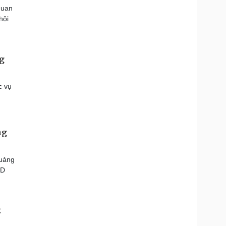
quan
hội
g
c vụ
ng
Quảng
ND
2