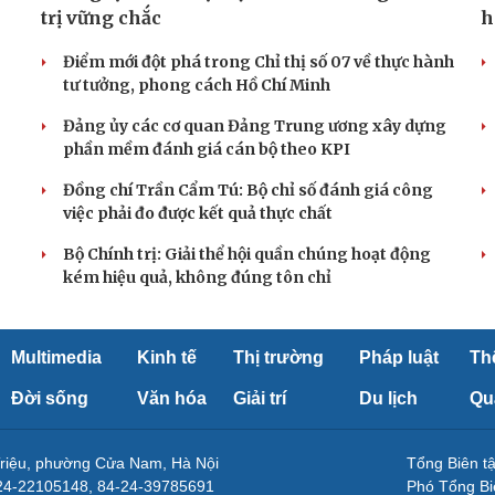
trị vững chắc
h
Điểm mới đột phá trong Chỉ thị số 07 về thực hành
tư tưởng, phong cách Hồ Chí Minh
Đảng ủy các cơ quan Đảng Trung ương xây dựng
phần mềm đánh giá cán bộ theo KPI
Đồng chí Trần Cẩm Tú: Bộ chỉ số đánh giá công
việc phải đo được kết quả thực chất
Bộ Chính trị: Giải thể hội quần chúng hoạt động
kém hiệu quả, không đúng tôn chỉ
Multimedia
Kinh tế
Thị trường
Pháp luật
Th
Đời sống
Văn hóa
Giải trí
Du lịch
Qu
Triệu, phường Cửa Nam, Hà Nội
Tổng Biên 
-24-22105148, 84-24-39785691
Phó Tổng Bi