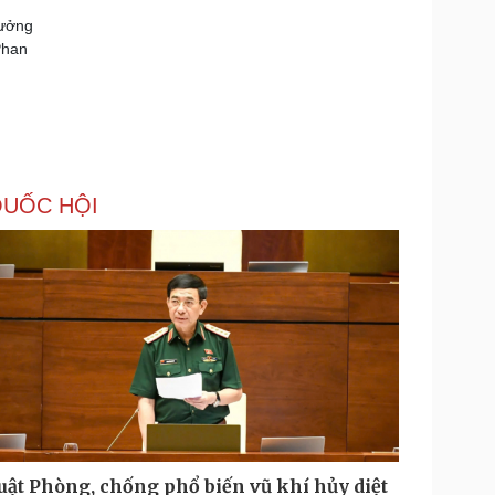
rưởng
Phan
UỐC HỘI
uật Phòng, chống phổ biến vũ khí hủy diệt