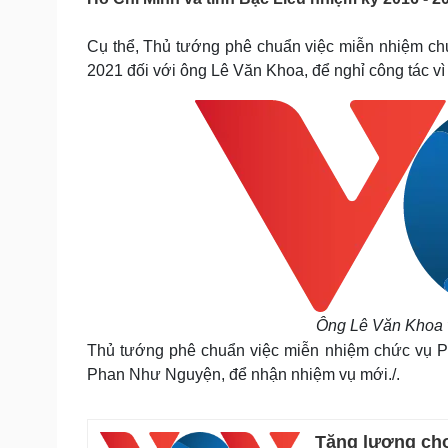
Tin nóng
Việt Nam
Tư vấn luật
Phân tích
Cụ thể, Thủ tướng phê chuẩn việc miễn nhiệm c
2021 đối với ông Lê Văn Khoa, để nghỉ công tác vì
Sức khỏe
Đời sống
Dinh dưỡng - món ngon
Nhà đẹp
Cây thuốc
Blog
Sản phụ khoa
Tình yêu - Gia đình
Nhi khoa
Nam khoa
Làm đẹp - giảm cân
Phòng mạch online
Ăn sạch sống khỏe
Cải chính
Ông Lê Văn Khoa 
Thủ tướng phê chuẩn việc miễn nhiệm chức vụ Ph
Phan Như Nguyện, để nhận nhiệm vụ mới./.
Tăng lương cho