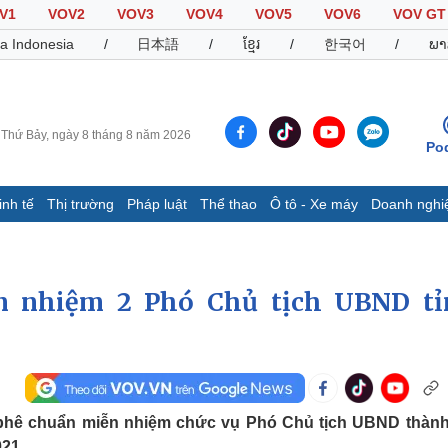
V1
VOV2
VOV3
VOV4
VOV5
VOV6
VOV GT
a Indonesia
/
日本語
/
ខ្មែរ
/
한국어
/
ພາ
Thứ Bảy, ngày 8 tháng 8 năm 2026
Po
inh tế
Thị trường
Pháp luật
Thể thao
Ô tô - Xe máy
Doanh nghi
Thế giới
Multimedia
K
Quan sát
Video
B
Cuộc sống đó đây
Ảnh
K
n nhiệm 2 Phó Chủ tịch UBND tỉ
Hồ sơ
E-Magazine
Infographic
Thể thao
Ô tô - Xe máy
D
phê chuẩn miễn nhiệm chức vụ Phó Chủ tịch UBND thàn
Bóng đá
Ô tô
T
021.