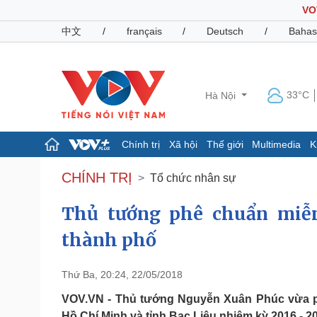
VO
中文
/
français
/
Deutsch
/
Bahas
33°C
Hà Nội
Chính trị
Xã hội
Thế giới
Multimedia
K
Chính trị
Xã hội
CHÍNH TRỊ
Tổ chức nhân sự
Đảng
Tin 24h
Tổ chức nhân sự
Dự báo thời tiết
Thủ tướng phê chuẩn miễ
Quốc hội
Giáo dục
thành phố
Nhận diện sự thật
Dấu ấn VOV
Việc làm
Biển đảo
Thứ Ba, 20:24, 22/05/2018
Pháp luật
Quân sự - Quốc phòng
VOV.VN - Thủ tướng Nguyễn Xuân Phúc vừa 
Vụ án
Vũ khí
Hồ Chí Minh và tỉnh Bạc Liêu nhiệm kỳ 2016 - 2