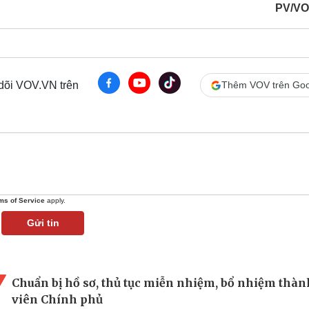
PV/VO
 dõi VOV.VN trên
Thêm VOV trên Goo
ms of Service
apply.
Gửi tin
Chuẩn bị hồ sơ, thủ tục miễn nhiệm, bổ nhiệm thàn
viên Chính phủ