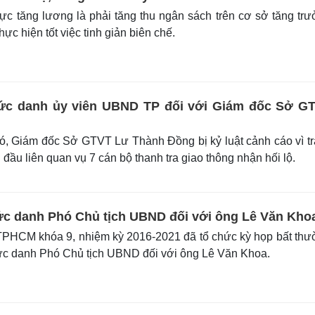
c tăng lương là phải tăng thu ngân sách trên cơ sở tăng tr
thực hiện tốt việc tinh giản biên chế.
ức danh ủy viên UBND TP đối với Giám đốc Sở G
, Giám đốc Sở GTVT Lư Thành Đồng bị kỷ luật cảnh cáo vì t
ầu liên quan vụ 7 cán bộ thanh tra giao thông nhận hối lộ.
c danh Phó Chủ tịch UBND đối với ông Lê Văn Kho
HCM khóa 9, nhiệm kỳ 2016-2021 đã tổ chức kỳ họp bất thư
ức danh Phó Chủ tịch UBND đối với ông Lê Văn Khoa.