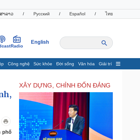
ສາລາວ
/
Русский
/
Español
/
ไทย
English
dcast
Radio
ệp
Công nghệ
Sức khỏe
Đời sống
Văn hóa
Giải trí
inh tế
Thị trường
XÂY DỰNG, CHỈNH ĐỐN ĐẢNG
ất động sản
Giá vàng
hởi nghiệp
Tiêu dùng
nh,
Tỷ giá
Chứng khoán
Giá cà phê
oanh nghiệp
Công nghệ
h phố
hông tin doanh nghiệp
Sành điệu