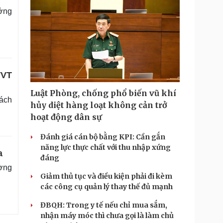
ưởng
TVT
Luật Phòng, chống phổ biến vũ khí
rách
hủy diệt hàng loạt không cản trở
hoạt động dân sự
Đánh giá cán bộ bằng KPI: Cần gắn
năng lực thực chất với thu nhập xứng
a
đáng
ờng
Giảm thủ tục và điều kiện phải đi kèm
các công cụ quản lý thay thế đủ mạnh
ĐBQH: Trong y tế nếu chỉ mua sắm,
nhận máy móc thì chưa gọi là làm chủ