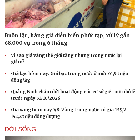
Buôn lậu, hàng giả diễn biến phức tạp, xử lý gần
68.000 vụ trong 6 tháng
Vì sao giá vàng thế giới tăng nhưng trong nước lại
giảm?
Giá bạc hôm nay: Giá bạc trong nước ở mức 61,9 triệu
đồng/kg
Quảng Ninh chấm dứt hoạt động các cơ sở giết mổ nhỏ lẻ
trước ngày 31/10/2026
Giá vàng hôm nay 7/8: Vàng trong nước có giá 139,2-
Du lịch
Podcast
142,2 triệu đồng/lượng
Tư vấn
Câu chuyện thời sự
Săn Tour
Đọc truyện đêm khuya
ĐỜI SỐNG
check-in
Cửa sổ tình yêu
Kể chuyện cho bé