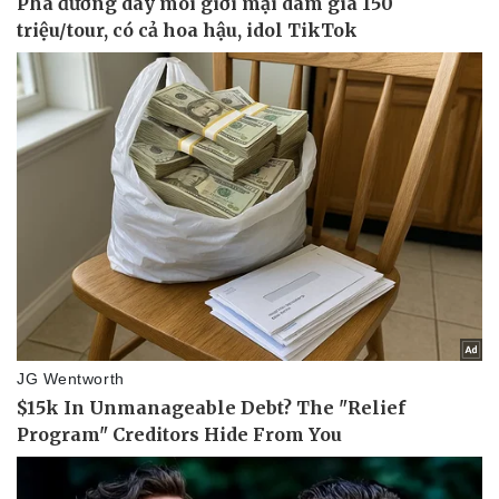
Vụ án
Vũ khí
Tin nóng
Việt Nam
Tư vấn luật
Phân tích