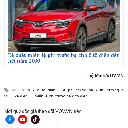
Đề xuất miễn lệ phí trước bạ cho ô tô điện đến
hết năm 2030
Tuệ Minh/VOV.VN
Tag:
VOV
ô tô điện
lệ phí trước bạ
thị trường ô
tô
xe điện
miễn lễ phị trước bạ ô tô điện
Kinh tế
Thị trường
Bất động sản
Giá vàng
Mời quý độc giả theo dõi VOV.VN trên
Khởi nghiệp
Tiêu dùng
Tỷ giá
Chứng khoán