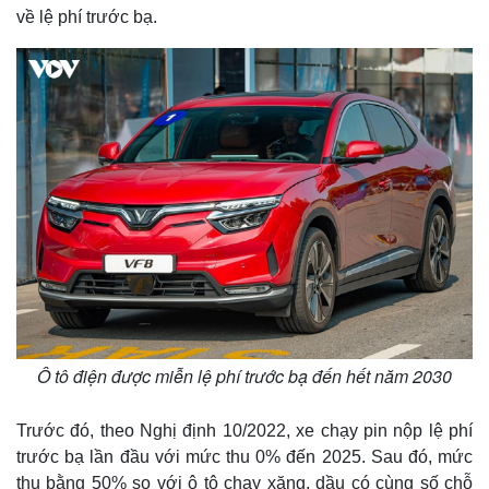
về lệ phí trước bạ.
Ô tô điện được miễn lệ phí trước bạ đến hết năm 2030
Trước đó, theo Nghị định 10/2022, xe chạy pin nộp lệ phí
trước bạ lần đầu với mức thu 0% đến 2025. Sau đó, mức
thu bằng 50% so với ô tô chạy xăng, dầu có cùng số chỗ