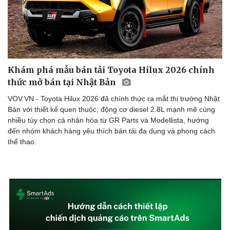
Khám phá mẫu bán tải Toyota Hilux 2026 chính
Sức khỏe
Đời sống
thức mở bán tại Nhật Bản
Dinh dưỡng - món ngon
Nhà đẹp
VOV.VN - Toyota Hilux 2026 đã chính thức ra mắt thị trường Nhật
Cây thuốc
Blog
Bản với thiết kế quen thuộc, động cơ diesel 2.8L mạnh mẽ cùng
Sản phụ khoa
Tình yêu - Gia đình
nhiều tùy chọn cá nhân hóa từ GR Parts và Modellista, hướng
Nhi khoa
đến nhóm khách hàng yêu thích bán tải đa dụng và phong cách
Nam khoa
thể thao.
Làm đẹp - giảm cân
Phòng mạch online
Ăn sạch sống khỏe