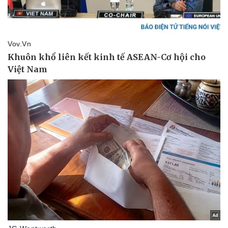
Thể thao
Ô tô - Xe máy
Bóng đá
Ô tô
Lịch thi đấu bóng đá
Xe máy
Thế giới thể thao
Tư vấn
eSports
Hậu trường