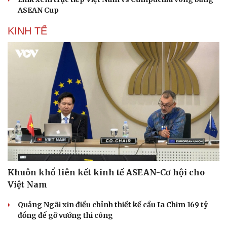
ASEAN Cup
KINH TẾ
Văn hóa
Giải trí
Sân khấu - Điện ảnh
Nghệ sĩ
Khuôn khổ liên kết kinh tế ASEAN-Cơ hội cho
Văn học
Thời trang
Việt Nam
Âm nhạc
Sao Việt
Di sản
Quảng Ngãi xin điều chỉnh thiết kế cầu Ia Chim 169 tỷ
đồng để gỡ vướng thi công