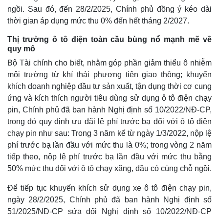
ngồi. Sau đó, đến 28/2/2025, Chính phủ đồng ý kéo dài
thời gian áp dụng mức thu 0% đến hết tháng 2/2027.
Thị trường ô tô điện toàn cầu bùng nổ mạnh mẽ về
quy mô
Bộ Tài chính cho biết, nhằm góp phần giảm thiểu ô nhiễm
môi trường từ khí thải phương tiện giao thông; khuyến
khích doanh nghiệp đầu tư sản xuất, tận dụng thời cơ cung
ứng và kích thích người tiêu dùng sử dụng ô tô điện chạy
pin, Chính phủ đã ban hành Nghị định số 10/2022/NĐ-CP,
trong đó quy định ưu đãi lệ phí trước bạ đối với ô tô điện
chạy pin như sau: Trong 3 năm kể từ ngày 1/3/2022, nộp lệ
Thế giới
Multimedia
phí trước bạ lần đầu với mức thu là 0%; trong vòng 2 năm
Quan sát
Video
tiếp theo, nộp lệ phí trước bạ lần đầu với mức thu bằng
Cuộc sống đó đây
Ảnh
50% mức thu đối với ô tô chạy xăng, dầu có cùng chỗ ngồi.
Hồ sơ
E-Magazine
Infographic
Để tiếp tục khuyến khích sử dụng xe ô tô điện chạy pin,
ngày 28/2/2025, Chính phủ đã ban hành Nghị định số
51/2025/NĐ-CP sửa đổi Nghị định số 10/2022/NĐ-CP