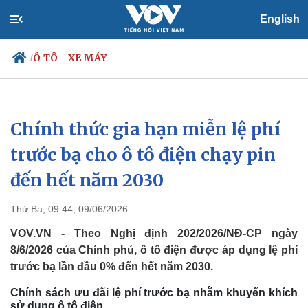
English
Ô TÔ - XE MÁY
/
Chính thức gia hạn miễn lệ phí
Chính trị
Xã hội
Đảng
Tin 24h
trước bạ cho ô tô điện chạy pin
Tổ chức nhân sự
Dự báo thời tiết
đến hết năm 2030
Quốc hội
Giáo dục
Nhận diện sự thật
Dấu ấn VOV
Việc làm
Thứ Ba, 09:44, 09/06/2026
Biển đảo
VOV.VN - Theo Nghị định 202/2026/NĐ-CР ngày
8/6/2026 của Chính phủ, ô tô điện được áp dụng lệ phí
trước bạ lần đầu 0% đến hết năm 2030.
Chính sách ưu đãi lệ phí trước bạ nhằm khuyến khích
sử dụng ô tô điện