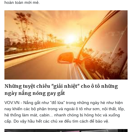
hoàn toàn mới mẻ.
Doanh nghiệp
Công nghệ
Thông tin doanh nghiệp
Sành điệu
Doanh nghiệp 24h
Tin Công nghệ
Doanh nhân
Trải nghiệm
Vì cộng đồng
Chuyển đổi số
Những tuyệt chiêu "giải nhiệt" cho ô tô những
ngày nắng nóng gay gắt
VOV.VN - Nắng gắt như "đổ lửa" trong những ngày hè như hiện
nay khiến các bộ phận trong và ngoài ô tô như sơn, nội thất, lốp,
hệ thống làm mát, cabin... nhanh chóng bị hỏng hóc và xuống
cấp. Do vậy hầu hết các chủ xe đểu tìm cách để bảo vệ.