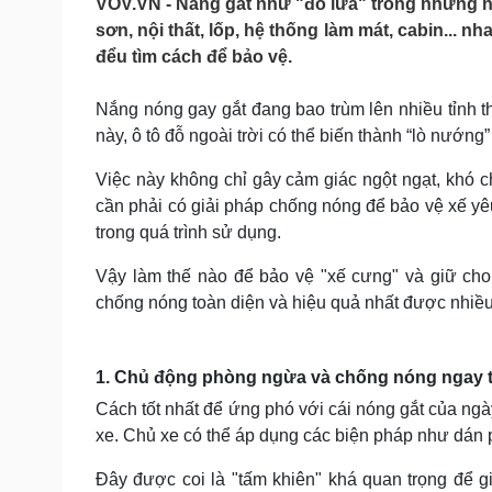
VOV.VN - Nắng gắt như "đổ lửa" trong những n
Tin nóng
Việt Nam
sơn, nội thất, lốp, hệ thống làm mát, cabin...
Tư vấn luật
Phân tích
đểu tìm cách để bảo vệ.
Nắng nóng gay gắt đang bao trùm lên nhiều tỉnh t
Sức khỏe
Đời sống
này, ô tô đỗ ngoài trời có thể biến thành “lò nướng”
Dinh dưỡng - món ngon
Nhà đẹp
Cây thuốc
Blog
Việc này không chỉ gây cảm giác ngột ngạt, khó 
Sản phụ khoa
Tình yêu - Gia đình
cần phải có giải pháp chống nóng để bảo vệ xế yêu
Nhi khoa
trong quá trình sử dụng.
Nam khoa
Làm đẹp - giảm cân
Vậy làm thế nào để bảo vệ "xế cưng" và giữ cho
Phòng mạch online
chống nóng toàn diện và hiệu quả nhất được nhiề
Ăn sạch sống khỏe
Cải chính
1. Chủ động phòng ngừa và chống nóng ngay 
Cách tốt nhất để ứng phó với cái nóng gắt của ng
xe. Chủ xe có thể áp dụng các biện pháp như dán 
Đây được coi là "tấm khiên" khá quan trọng để gi