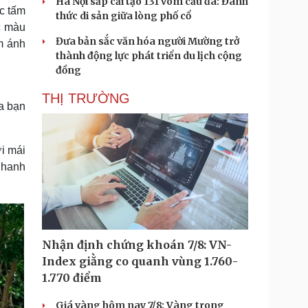
Hà Nội sắp cải tạo 131 vòm cầu đá: Đánh
c tấm
thức di sản giữa lòng phố cổ
ạc màu
Đưa bản sắc văn hóa người Mường trở
m ánh
thành động lực phát triển du lịch cộng
đồng
THỊ TRƯỜNG
a bạn
i mái
nhanh
Nhận định chứng khoán 7/8: VN-
Index giằng co quanh vùng 1.760-
1.770 điểm
Giá vàng hôm nay 7/8: Vàng trong