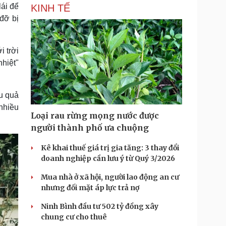
lái để
KINH TẾ
đỡ bị
i trời
nhiệt"
u quả
nhiều
Loại rau rừng mọng nước được
người thành phố ưa chuộng
Kê khai thuế giá trị gia tăng: 3 thay đổi
doanh nghiệp cần lưu ý từ Quý 3/2026
Mua nhà ở xã hội, người lao động an cư
nhưng đối mặt áp lực trả nợ
Ninh Bình đầu tư 502 tỷ đồng xây
chung cư cho thuê