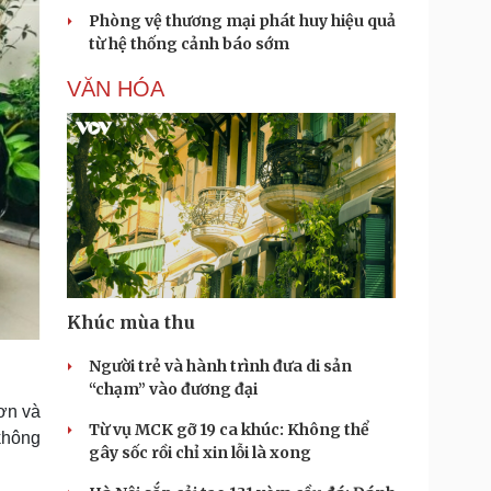
Phòng vệ thương mại phát huy hiệu quả
từ hệ thống cảnh báo sớm
VĂN HÓA
Khúc mùa thu
Người trẻ và hành trình đưa di sản
“chạm” vào đương đại
sơn và
Từ vụ MCK gỡ 19 ca khúc: Không thể
 không
gây sốc rồi chỉ xin lỗi là xong