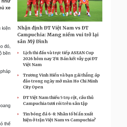
ô như
Doanh nghiệp 24h
Tin Công nghệ
hủ xe
Doanh nhân
Trải nghiệm
ì cộng đồng
Chuyển đổi số
Nhận định ĐT Việt Nam vs ĐT
 kiện
u lịch
Podcast
Campuchia: Mang niềm vui trở lại
Tư vấn
Câu chuyện thời sự
sân Mỹ Đình
Săn Tour
Đọc truyện đêm khuya
o đó,
heck-in
Cửa sổ tình yêu
Lịch thi đấu và trực tiếp ASEAN Cup
độ bền
Kể chuyện cho bé
2026 hôm nay 7/8: Bán kết vẫy gọi ĐT
Hạt giống tâm hồn
Việt Nam
 pháp
Trương Vinh Hiển và bạn gái thắng áp
đảo trong ngày mở màn Ho Chi Minh
City Open
ĐT Việt Nam thiếu 5 trụ cột, cầu thủ
Campuchia tươi rói trên sân tập
hoang
Tin bóng đá 6-8: Nhân tố bí ẩn xuất
hiện ở trận Việt Nam vs Campuchia?
ó thể