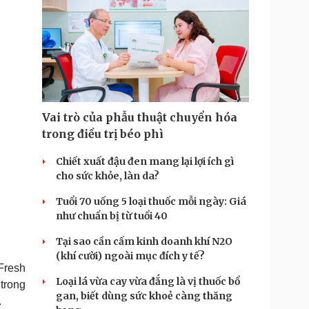
Vai trò của phẫu thuật chuyển hóa
trong điều trị béo phì
Chiết xuất đậu đen mang lại lợi ích gì
cho sức khỏe, làn da?
Tuổi 70 uống 5 loại thuốc mỗi ngày: Giá
như chuẩn bị từ tuổi 40
Tại sao cần cấm kinh doanh khí N2O
(khí cười) ngoài mục đích y tế?
(Fresh
Loại lá vừa cay vừa đắng là vị thuốc bổ
 trong
gan, biết dùng sức khoẻ càng thăng
.