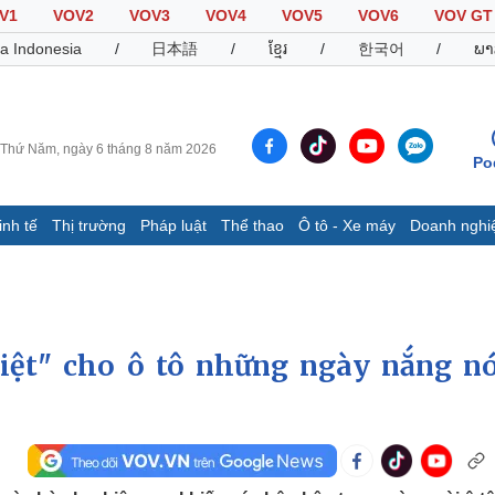
V1
VOV2
VOV3
VOV4
VOV5
VOV6
VOV GT
a Indonesia
/
日本語
/
ខ្មែរ
/
한국어
/
ພາ
Thứ Năm, ngày 6 tháng 8 năm 2026
Po
inh tế
Thị trường
Pháp luật
Thể thao
Ô tô - Xe máy
Doanh nghi
Thế giới
Multimedia
K
Quan sát
Video
B
Cuộc sống đó đây
Ảnh
K
Hồ sơ
E-Magazine
hiệt" cho ô tô những ngày nắng n
Infographic
Thể thao
Ô tô - Xe máy
D
Bóng đá
Ô tô
T