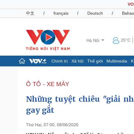
VO
中文
/
français
/
Deutsch
/
Bahas
25°C
Hà Nội
Chính trị
Xã hội
Thế giới
Multimedia
K
Chính trị
Xã hội
Đảng
Tin 24h
Ô TÔ - XE MÁY
Tổ chức nhân sự
Dự báo thời tiết
Quốc hội
Giáo dục
Những tuyệt chiêu "giải n
Nhận diện sự thật
Dấu ấn VOV
Việc làm
gay gắt
Biển đảo
Pháp luật
Quân sự - Quốc phòng
Thứ Hai, 07:00, 08/06/2026
Vụ án
Vũ khí