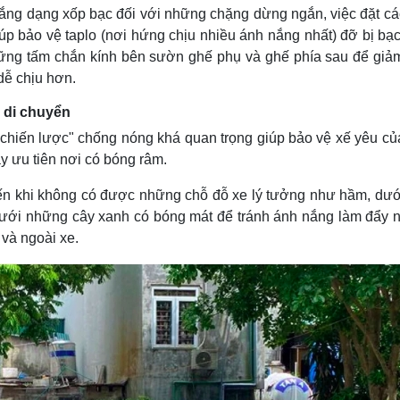
nắng dạng xốp bạc đối với những chặng dừng ngắn, việc đặt cá
iúp bảo vệ taplo (nơi hứng chịu nhiều ánh nắng nhất) đỡ bị b
hững tấm chắn kính bên sườn ghế phụ và ghế phía sau để giả
dễ chịu hơn.
i di chuyển
 "chiến lược" chống nóng khá quan trọng giúp bảo vệ xế yêu củ
y ưu tiên nơi có bóng râm.
đến khi không có được những chỗ đỗ xe lý tưởng như hầm, dướ
dưới những cây xanh có bóng mát để tránh ánh nắng làm đẩy 
 và ngoài xe.