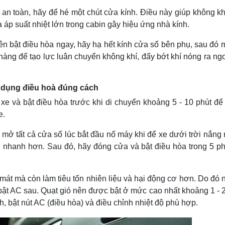
 an toàn, hãy để hé một chút cửa kính. Điều này giúp không kh
a áp suất nhiệt lớn trong cabin gây hiệu ứng nhà kính.
ên bật điều hòa ngay, hãy hạ hết kính cửa sổ bên phụ, sau đó 
nhàng để tạo lực luân chuyển không khí, đẩy bớt khí nóng ra ng
ử dụng điều hoà đúng cách
xe và bật điều hòa trước khi di chuyển khoảng 5 - 10 phút để
e.
mở tất cả cửa sổ lúc bắt đầu nổ máy khi để xe dưới trời nắng
i nhanh hơn. Sau đó, hãy đóng cửa và bật điều hòa trong 5 ph
mát mà còn làm tiêu tốn nhiên liệu và hại động cơ hơn. Do đó
 bật AC sau. Quạt gió nên được bật ở mức cao nhất khoảng 1 - 
h, bật nút AC (điều hòa) và điều chỉnh nhiệt độ phù hợp.