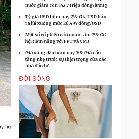
nước giảm còn 142,7 triệu đồng/lượng
Tỷ giá USD hôm nay 7/8: Giá USD bán
ra lùi xuống mức 26.497 đồng/USD
Một số cổ phiếu cần quan tâm 7/8: Cơ
hội tiềm năng với FPT và VPB
Giá xăng dầu hôm nay 7/8: Giá dầu
tăng nhẹ trước sự thận trọng của các
nhà đầu tư
ĐỜI SỐNG
ây hư