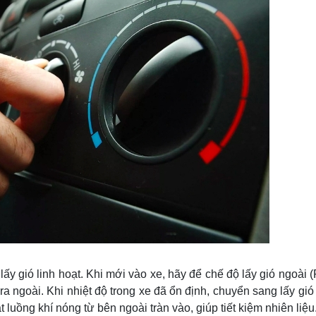
lấy gió linh hoạt. Khi mới vào xe, hãy để chế độ lấy gió ngoài 
ra ngoài. Khi nhiệt độ trong xe đã ổn định, chuyển sang lấy gió
 luồng khí nóng từ bên ngoài tràn vào, giúp tiết kiệm nhiên liệu