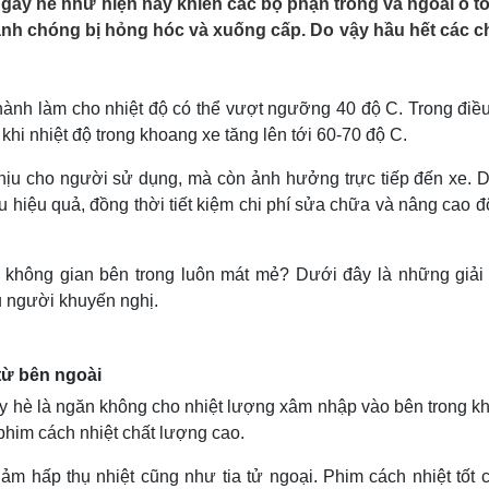
gày hè như hiện nay khiến các bộ phận trong và ngoài ô t
Lịch thi đấu bóng đá
Xe máy
 nhanh chóng bị hỏng hóc và xuống cấp. Do vậy hầu hết các c
Thế giới thể thao
Tư vấn
eSports
V
Hậu trường
hành làm cho nhiệt độ có thể vượt ngưỡng 40 độ C. Trong điều
Văn hóa
Giải trí
D
 khi nhiệt độ trong khoang xe tăng lên tới 60-70 độ C.
Sân khấu - Điện ảnh
Nghệ sĩ
Văn học
Thời trang
chịu cho người sử dụng, mà còn ảnh hưởng trực tiếp đến xe. D
Âm nhạc
Sao Việt
c
 hiệu quả, đồng thời tiết kiệm chi phí sửa chữa và nâng cao 
Di sản
 không gian bên trong luôn mát mẻ? Dưới đây là những giải
u người khuyến nghị.
từ bên ngoài
ày hè là ngăn không cho nhiệt lượng xâm nhập vào bên trong k
phim cách nhiệt chất lượng cao.
ảm hấp thụ nhiệt cũng như tia tử ngoại. Phim cách nhiệt tốt c