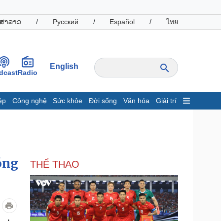
ສາລາວ
/
Русский
/
Español
/
ไทย
English
dcast
Radio
ệp
Công nghệ
Sức khỏe
Đời sống
Văn hóa
Giải trí
inh tế
Thị trường
ất động sản
Giá vàng
hởi nghiệp
Tiêu dùng
Tỷ giá
óng
THỂ THAO
Chứng khoán
Giá cà phê
oanh nghiệp
Công nghệ
hông tin doanh nghiệp
Sành điệu