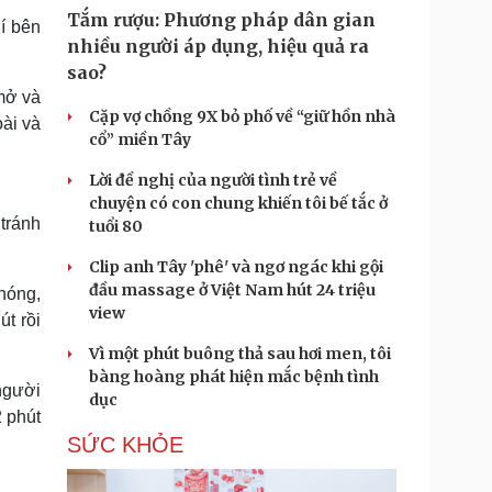
Tắm rượu: Phương pháp dân gian
í bên
nhiều người áp dụng, hiệu quả ra
sao?
mở và
Cặp vợ chồng 9X bỏ phố về “giữ hồn nhà
oài và
cổ” miền Tây
Lời đề nghị của người tình trẻ về
chuyện có con chung khiến tôi bế tắc ở
 tránh
tuổi 80
Clip anh Tây 'phê' và ngơ ngác khi gội
đầu massage ở Việt Nam hút 24 triệu
 nóng,
view
út rồi
Vì một phút buông thả sau hơi men, tôi
bàng hoàng phát hiện mắc bệnh tình
 người
dục
2 phút
SỨC KHỎE