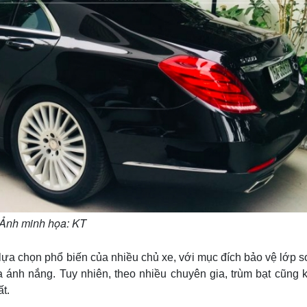
Ảnh minh họa: KT
lựa chọn phổ biến của nhiều chủ xe, với mục đích bảo vệ lớp 
của ánh nắng. Tuy nhiên, theo nhiều chuyên gia, trùm bạt cũng
t.