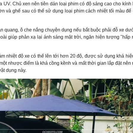
a UV. Chủ xen nên tiên dán loại phim có độ sáng cao cho kính 
n và ghế sau có thể sử dụng loại phim cách nhiệt tối màu để 
ản quang, ô che nắng chuyện dụng nếu bắt buộc phải đỗ xe dướ
goài giúp phản xạ lại ánh sáng mặt trời, ngăn hiện tượng "hấp 
m nhiệt độ xe có thể lên tới hơn 20 độ, được sử dụng khá hiệ
một nhược điểm là khá cồng kềnh và mất thời gian lắp đặt nên 
vật dụng này.