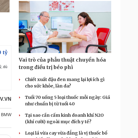
 tỷ
Vai trò của phẫu thuật chuyển hóa
trong điều trị béo phì
ỹ, dù
Chiết xuất đậu đen mang lại lợi ích gì
cho sức khỏe, làn da?
Tuổi 70 uống 5 loại thuốc mỗi ngày: Giá
V.VN
như chuẩn bị từ tuổi 40
BMW
Tại sao cần cấm kinh doanh khí N2O
(khí cười) ngoài mục đích y tế?
Loại lá vừa cay vừa đắng là vị thuốc bổ