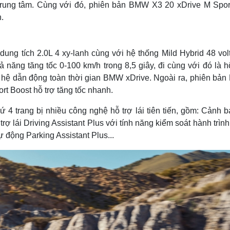
trung tâm. Cùng với đó, phiên bản BMW X3 20 xDrive M Spor
.
ng tích 2.0L 4 xy-lanh cùng với hệ thống Mild Hybrid 48 volt
 năng tăng tốc 0-100 km/h trong 8,5 giây, đi cùng với đó là h
và hệ dẫn động toàn thời gian BMW xDrive. Ngoài ra, phiên bả
t Boost hỗ trợ tăng tốc nhanh.
4 trang bị nhiều công nghệ hỗ trợ lái tiên tiến, gồm: Cảnh b
ợ lái Driving Assistant Plus với tính năng kiểm soát hành trình
ự động Parking Assistant Plus...