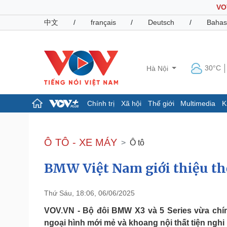
VO
中文
/
français
/
Deutsch
/
Bahas
30°C
Hà Nội
Chính trị
Xã hội
Thế giới
Multimedia
K
Chính trị
Xã hội
Đảng
Tin 24h
Ô TÔ - XE MÁY
Ô tô
Tổ chức nhân sự
Dự báo thời tiết
Quốc hội
Giáo dục
BMW Việt Nam giới thiệu thế
Nhận diện sự thật
Dấu ấn VOV
Việc làm
Biển đảo
Thứ Sáu, 18:06, 06/06/2025
Pháp luật
Quân sự - Quốc phòng
VOV.VN - Bộ đôi BMW X3 và 5 Series vừa chín
Vụ án
Vũ khí
ngoại hình mới mẻ và khoang nội thất tiện nghi