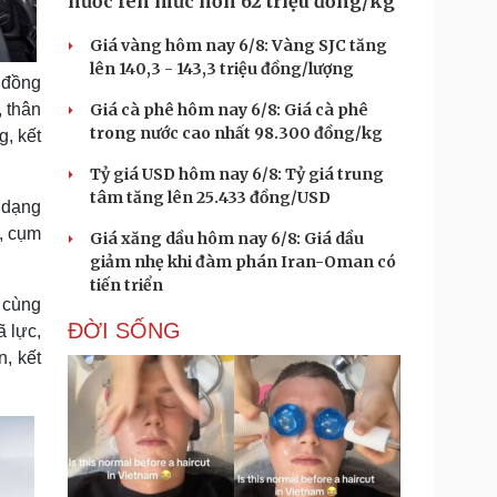
nước lên mức hơn 62 triệu đồng/kg
Giá vàng hôm nay 6/8: Vàng SJC tăng
lên 140,3 - 143,3 triệu đồng/lượng
ỷ đồng
 thân
Giá cà phê hôm nay 6/8: Giá cà phê
trong nước cao nhất 98.300 đồng/kg
, kết
Tỷ giá USD hôm nay 6/8: Tỷ giá trung
tâm tăng lên 25.433 đồng/USD
 dạng
g, cụm
Giá xăng dầu hôm nay 6/8: Giá dầu
giảm nhẹ khi đàm phán Iran-Oman có
tiến triển
 cùng
ĐỜI SỐNG
ã lực,
, kết