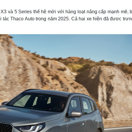
Lịch thi đấu bóng đá
Xe máy
Thế giới thể thao
Tư vấn
i X3 và 5 Series thế hệ mới với hàng loạt nâng cấp mạnh mẽ, b
eSports
V
ối tác Thaco Auto trong năm 2025. Cả hai xe hiện đã được trưn
Hậu trường
Văn hóa
Giải trí
D
Sân khấu - Điện ảnh
Nghệ sĩ
Văn học
Thời trang
Âm nhạc
Sao Việt
c
Di sản