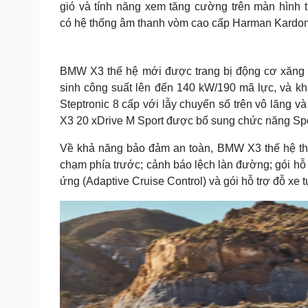
gió và tính năng xem tăng cường trên màn hình 
có hệ thống âm thanh vòm cao cấp Harman Kardon
BMW X3 thế hệ mới được trang bị động cơ xăng du
sinh công suất lên đến 140 kW/190 mã lực, và khả
Steptronic 8 cấp với lẫy chuyển số trên vô lăng 
X3 20 xDrive M Sport được bổ sung chức năng Spor
Về khả năng bảo đảm an toàn, BMW X3 thế hệ thứ 
chạm phía trước; cảnh báo lệch làn đường; gói hỗ tr
ứng (Adaptive Cruise Control) và gói hỗ trợ đỗ xe t