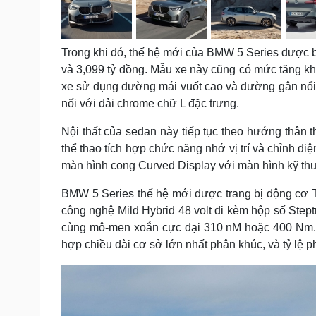
Trong khi đó, thế hệ mới của BMW 5 Series được bá
và 3,099 tỷ đồng. Mẫu xe này cũng có mức tăng kh
xe sử dụng đường mái vuốt cao và đường gân nổi t
nối với dải chrome chữ L đặc trưng.
Nội thất của sedan này tiếp tục theo hướng thân 
thể thao tích hợp chức năng nhớ vị trí và chỉnh điệ
màn hình cong Curved Display với màn hình kỹ thuậ
BMW 5 Series thế hệ mới được trang bị động cơ T
công nghệ Mild Hybrid 48 volt đi kèm hộp số Stept
cùng mô-men xoắn cực đại 310 nM hoặc 400 Nm. 
hợp chiều dài cơ sở lớn nhất phân khúc, và tỷ lệ p