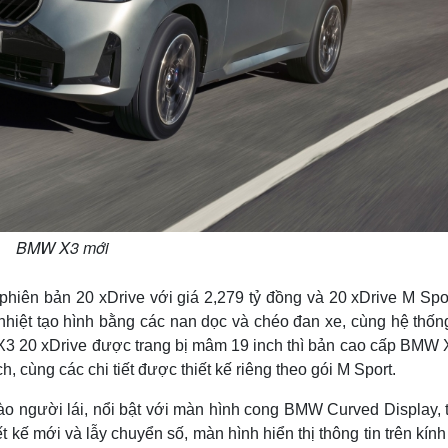
BMW X3 mới
hiên bản 20 xDrive với giá 2,279 tỷ đồng và 20 xDrive M Spor
 nhiệt tạo hình bằng các nan dọc và chéo đan xe, cùng hệ thố
X3 20 xDrive được trang bị mâm 19 inch thì bản cao cấp BMW 
cùng các chi tiết được thiết kế riêng theo gói M Sport.
ào người lái, nổi bật với màn hình cong BMW Curved Display, 
t kế mới và lẫy chuyển số, màn hình hiển thị thông tin trên kín