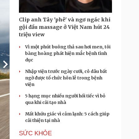
Clip anh Tây 'phê' và ngơ ngác khi
gội đầu massage ở Việt Nam hút 24
triệu view
Vì một phút buông thả sau hơi men, tôi
bàng hoàng phát hiện mắc bệnh tình
dục
Nhập viện trước ngày cưới, cô dâu bất
ngờ được tổ chức hôn lễ trong bệnh
viện
5 hạng mục nhiều người hối tiếc vì bỏ
qua khi cải tạo nhà
Mất khứu giác vì cảm lạnh: 5 cách giúp
cải thiện tại nhà
SỨC KHỎE