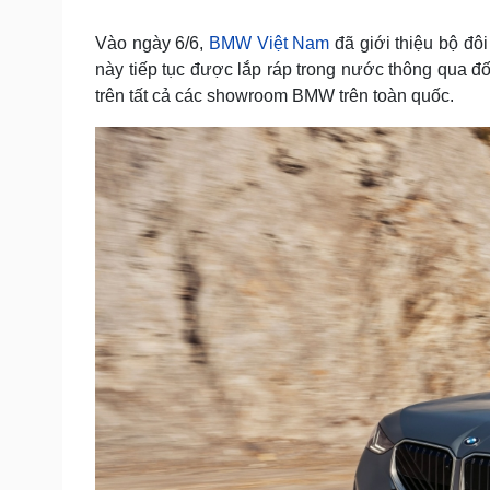
Tin nóng
Việt Nam
Tư vấn luật
Phân tích
Vào ngày 6/6,
BMW Việt Nam
đã giới thiệu bộ đô
này tiếp tục được lắp ráp trong nước thông qua đ
trên tất cả các showroom BMW trên toàn quốc.
Sức khỏe
Đời sống
Dinh dưỡng - món ngon
Nhà đẹp
Cây thuốc
Blog
Sản phụ khoa
Tình yêu - Gia đình
Nhi khoa
Nam khoa
Làm đẹp - giảm cân
Phòng mạch online
Ăn sạch sống khỏe
Cải chính