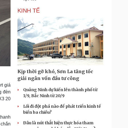
KINH TẾ
Kịp thời gỡ khó, Sơn La tăng tốc
giải ngân vốn đầu tư công
t giá
Quảng Ninh dự kiến lên thành phố từ
ng đèn
1/9, Bắc Ninh từ 20/9
X3 20
Lối đi đột phá nào để phát triển kinh tế
biển ba chiều?
thanh
Đâu là nút thắt hiện thực hóa tham
h chắn