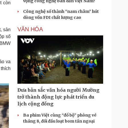
vọng công nghệ bán dẫn Việt Nam?
t còn
Công nghệ số thành “nam châm” hút
dòng vốn FDI chất lượng cao
VĂN HÓA
, sản
ộp số
n BMW
áo va
 thích
Đưa bản sắc văn hóa người Mường
trở thành động lực phát triển du
lịch cộng đồng
Ba phim Việt cùng “đổ bộ” phòng vé
tháng 8, đối đầu loạt bom tấn ngoại