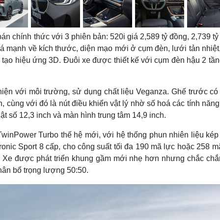
n chính thức với 3 phiên bản: 520i giá 2,589 tỷ đồng, 2,739 t
á mạnh về kích thước, diện mạo mới ở cụm đèn, lưới tản nhiệt,
ạo hiệu ứng 3D. Đuôi xe được thiết kế với cụm đèn hậu 2 tầng
thiện với môi trường, sử dụng chất liệu Veganza. Ghế trước có
n, cùng với đó là nút điều khiển vật lý nhờ số hoá các tính năn
t số 12,3 inch và màn hình trung tâm 14,9 inch.
winPower Turbo thế hệ mới, với hệ thống phun nhiên liệu kép
ronic Sport 8 cấp, cho công suất tối đa 190 mã lực hoặc 258 m
Xe được phát triển khung gầm mới nhẹ hơn nhưng chắc chắn
hân bổ trọng lượng 50:50.