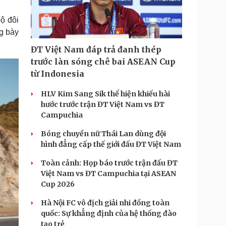
Doanh nghiệp 24h
Tin Công nghệ
Doanh nhân
Trải nghiệm
ộ đôi
ì cộng đồng
Chuyển đổi số
g bày
ĐT Việt Nam đáp trả đanh thép
u lịch
Podcast
trước làn sóng chê bai ASEAN Cup
Tư vấn
Câu chuyện thời sự
từ Indonesia
Săn Tour
Đọc truyện đêm khuya
heck-in
Cửa sổ tình yêu
HLV Kim Sang Sik thể hiện khiếu hài
Kể chuyện cho bé
hước trước trận ĐT Việt Nam vs ĐT
Hạt giống tâm hồn
Campuchia
Bóng chuyền nữ Thái Lan dùng đội
hình đẳng cấp thế giới đấu ĐT Việt Nam
Toàn cảnh: Họp báo trước trận đấu ĐT
Việt Nam vs ĐT Campuchia tại ASEAN
Cup 2026
Hà Nội FC vô địch giải nhi đồng toàn
quốc: Sự khẳng định của hệ thống đào
tạo trẻ