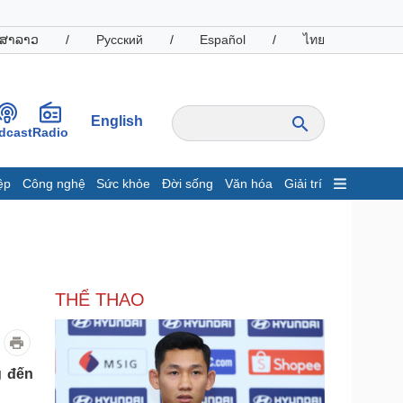
ສາລາວ
/
Русский
/
Español
/
ไทย
English
dcast
Radio
ệp
Công nghệ
Sức khỏe
Đời sống
Văn hóa
Giải trí
inh tế
Thị trường
ất động sản
Giá vàng
hởi nghiệp
Tiêu dùng
Tỷ giá
THỂ THAO
Chứng khoán
Giá cà phê
oanh nghiệp
Công nghệ
g đến
hông tin doanh nghiệp
Sành điệu