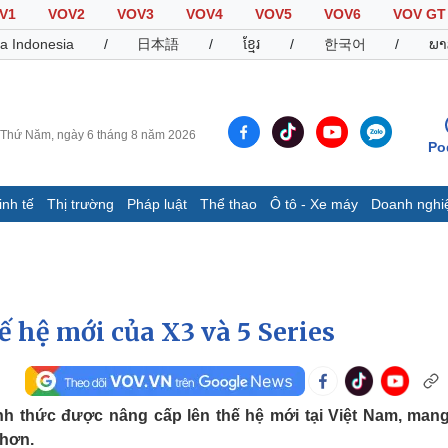
V1
VOV2
VOV3
VOV4
VOV5
VOV6
VOV GT
a Indonesia
/
日本語
/
ខ្មែរ
/
한국어
/
ພາ
Thứ Năm, ngày 6 tháng 8 năm 2026
Po
inh tế
Thị trường
Pháp luật
Thể thao
Ô tô - Xe máy
Doanh nghi
Thế giới
Multimedia
K
Quan sát
Video
B
Cuộc sống đó đây
Ảnh
K
Hồ sơ
E-Magazine
 hệ mới của X3 và 5 Series
Infographic
Thể thao
Ô tô - Xe máy
D
h thức được nâng cấp lên thế hệ mới tại Việt Nam, man
Bóng đá
Ô tô
T
 hơn.