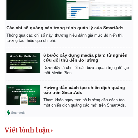
Các chỉ số quảng cáo trong trình quản lý của SmartAds
Thông qua các chỉ số này, thương hiệu đánh giá mức độ hiển thị,
tương tác, hiệu quả chi phí.
6 bước xây dựng media plan: từ nghiên
cứu đối thủ đến đo lường
Dưới đây là chi tiết các bước quan trọng để lập
một Media Plan.
Hướng dẫn cách tạo chiến dịch quảng
cáo trên SmartAds
Kinh tế
Thị trường
Tham khảo ngay trọn bộ hướng dẫn cách tạo
một chiến dịch quảng cáo mới trên SmartAds.
Bất động sản
Giá vàng
Khởi nghiệp
Tiêu dùng
Tỷ giá
Chứng khoán
Viết bình luận
Giá cà phê