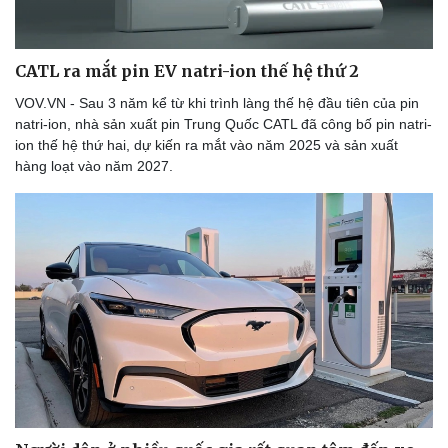
Lịch thi đấu bóng đá
Xe máy
Thế giới thể thao
Tư vấn
eSports
CATL ra mắt pin EV natri-ion thế hệ thứ 2
Hậu trường
VOV.VN - Sau 3 năm kể từ khi trình làng thế hệ đầu tiên của pin
natri-ion, nhà sản xuất pin Trung Quốc CATL đã công bố pin natri-
ion thế hệ thứ hai, dự kiến ​​ra mắt vào năm 2025 và sản xuất
hàng loạt vào năm 2027.