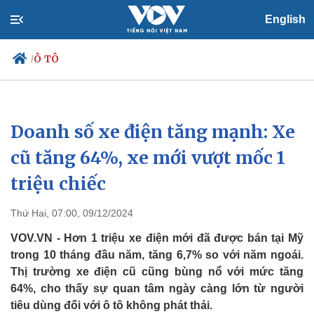
English
Ô TÔ
/
Doanh số xe điện tăng mạnh: Xe
Chính trị
Xã hội
Đảng
Tin 24h
cũ tăng 64%, xe mới vượt mốc 1
Tổ chức nhân sự
Dự báo thời tiết
triệu chiếc
Quốc hội
Giáo dục
Nhận diện sự thật
Dấu ấn VOV
Việc làm
Thứ Hai, 07:00, 09/12/2024
Biển đảo
VOV.VN - Hơn 1 triệu xe điện mới đã được bán tại Mỹ
trong 10 tháng đầu năm, tăng 6,7% so với năm ngoái.
Thị trường xe điện cũ cũng bùng nổ với mức tăng
64%, cho thấy sự quan tâm ngày càng lớn từ người
tiêu dùng đối với ô tô không phát thải.