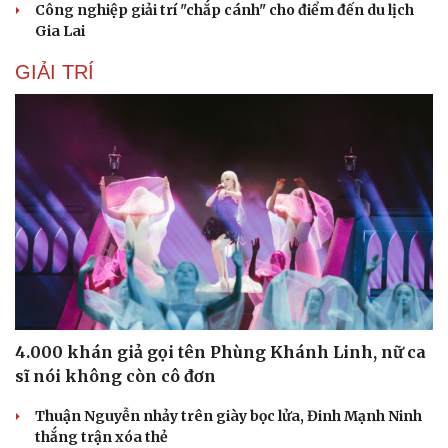
Công nghiệp giải trí "chắp cánh" cho điểm đến du lịch
Gia Lai
GIẢI TRÍ
Du lịch
Podcast
Tư vấn
Câu chuyện thời sự
Săn Tour
Đọc truyện đêm khuya
check-in
Cửa sổ tình yêu
Kể chuyện cho bé
4.000 khán giả gọi tên Phùng Khánh Linh, nữ ca
Hạt giống tâm hồn
sĩ nói không còn cô đơn
Thuận Nguyễn nhảy trên giày bọc lửa, Đinh Mạnh Ninh
thắng trận xóa thẻ