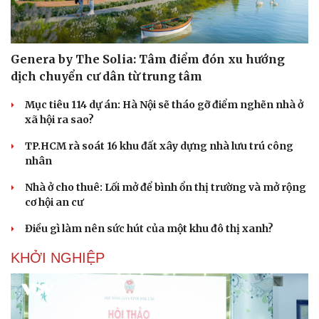
Genera by The Solia: Tâm điểm đón xu hướng
dịch chuyển cư dân từ trung tâm
Mục tiêu 114 dự án: Hà Nội sẽ tháo gỡ điểm nghẽn nhà ở
xã hội ra sao?
TP.HCM rà soát 16 khu đất xây dựng nhà lưu trú công
nhân
Nhà ở cho thuê: Lối mở để bình ổn thị trường và mở rộng
cơ hội an cư
Điều gì làm nên sức hút của một khu đô thị xanh?
Cải chính
KHỞI NGHIỆP