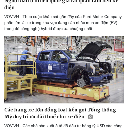
Người dân ở nhiều quốc gia rất quan tâm đến xe
điện
VOV.VN - Theo cuộc khảo sát gần đây của Ford Motor Company,
phần lớn lái xe trong khu vực đang cân nhắc mua xe điện (EV),
trong đó công nghệ hybrid được ưa chuộng nhất.
Các hãng xe lớn đồng loạt kêu gọi Tổng thống
Mỹ duy trì ưu đãi thuế cho xe điện
VOV.VN - Các nhà sản xuất ô tô đã đầu tư hàng tỷ USD vào công