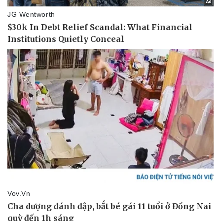
Pháp luật
Quân sự - Quốc phòng
Vụ án
Vũ khí
Tin nóng
Việt Nam