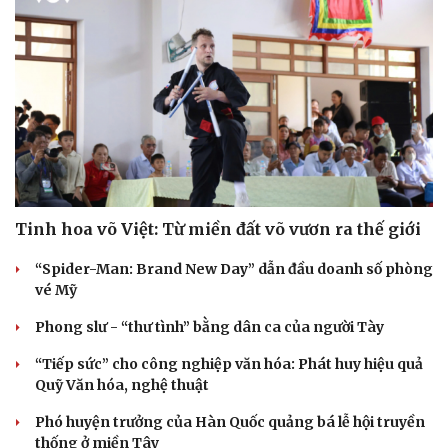
Sức khỏe
Đời sống
Dinh dưỡng - món ngon
Nhà đẹp
Cây thuốc
Blog
Sản phụ khoa
Tình yêu - Gia đình
Nhi khoa
Nam khoa
Làm đẹp - giảm cân
Tinh hoa võ Việt: Từ miền đất võ vươn ra thế giới
Phòng mạch online
Ăn sạch sống khỏe
“Spider-Man: Brand New Day” dẫn đầu doanh số phòng
vé Mỹ
Phong slư - “thư tình” bằng dân ca của người Tày
“Tiếp sức” cho công nghiệp văn hóa: Phát huy hiệu quả
Quỹ Văn hóa, nghệ thuật
Phó huyện trưởng của Hàn Quốc quảng bá lễ hội truyền
thống ở miền Tây