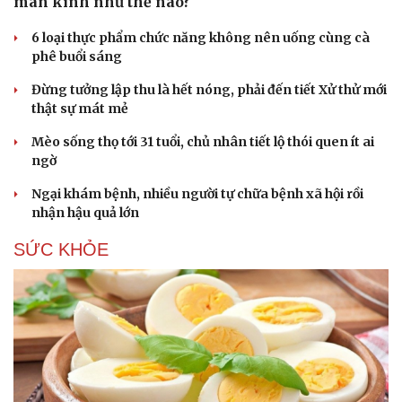
mãn kinh như thế nào?
6 loại thực phẩm chức năng không nên uống cùng cà
phê buổi sáng
Đừng tưởng lập thu là hết nóng, phải đến tiết Xử thử mới
thật sự mát mẻ
Mèo sống thọ tới 31 tuổi, chủ nhân tiết lộ thói quen ít ai
ngờ
Văn hóa
Giải trí
Ngại khám bệnh, nhiều người tự chữa bệnh xã hội rồi
nhận hậu quả lớn
Sân khấu - Điện ảnh
Nghệ sĩ
Văn học
Thời trang
SỨC KHỎE
Âm nhạc
Sao Việt
Di sản