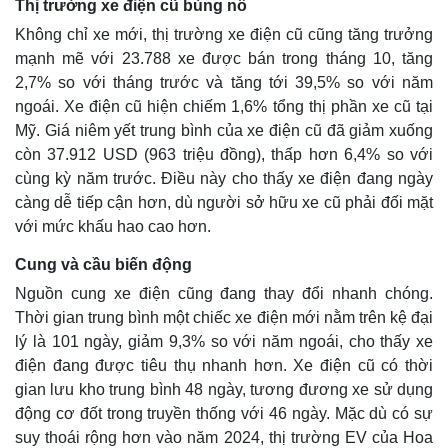
Thị trường xe điện cũ bùng nổ
Không chỉ xe mới, thị trường xe điện cũ cũng tăng trưởng
mạnh mẽ với 23.788 xe được bán trong tháng 10, tăng
2,7% so với tháng trước và tăng tới 39,5% so với năm
ngoái. Xe điện cũ hiện chiếm 1,6% tổng thị phần xe cũ tại
Mỹ. Giá niêm yết trung bình của xe điện cũ đã giảm xuống
còn 37.912 USD (963 triệu đồng), thấp hơn 6,4% so với
cùng kỳ năm trước. Điều này cho thấy xe điện đang ngày
càng dễ tiếp cận hơn, dù người sở hữu xe cũ phải đối mặt
với mức khấu hao cao hơn.
Cung và cầu biến động
Thế giới
Multimedia
Nguồn cung xe điện cũng đang thay đổi nhanh chóng.
Quan sát
Video
Thời gian trung bình một chiếc xe điện mới nằm trên kệ đại
Cuộc sống đó đây
Ảnh
lý là 101 ngày, giảm 9,3% so với năm ngoái, cho thấy xe
Hồ sơ
E-Magazine
điện đang được tiêu thụ nhanh hơn. Xe điện cũ có thời
Infographic
gian lưu kho trung bình 48 ngày, tương đương xe sử dụng
động cơ đốt trong truyền thống với 46 ngày. Mặc dù có sự
suy thoái rộng hơn vào năm 2024, thị trường EV của Hoa