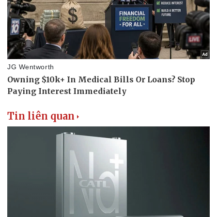
Tin liên quan
Thể thao
Ô tô - Xe máy
Bóng đá
Ô tô