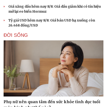
Giá xăng dầu hôm nay 8/8: Giá dầu giảm khi có tín hiệu
mở lại eo biển Hormuz
Tỷ giá USD hôm nay 8/8: Giá bán USD hạ xuống còn
26.468 đồng/USD
ĐỜI SỐNG
Phụ nữ nên quan tâm đến sức khỏe tình dục tuổi