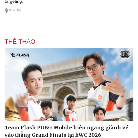
targeting.
Doanh nghiệp
Công nghệ
Thông tin doanh nghiệp
Sành điệu
Doanh nghiệp 24h
Tin Công nghệ
Doanh nhân
Trải nghiệm
Vì cộng đồng
Chuyển đổi số
THỂ THAO
Team Flash PUBG Mobile hiên ngang giành vé
vào thẳng Grand Finals tại EWC 2026