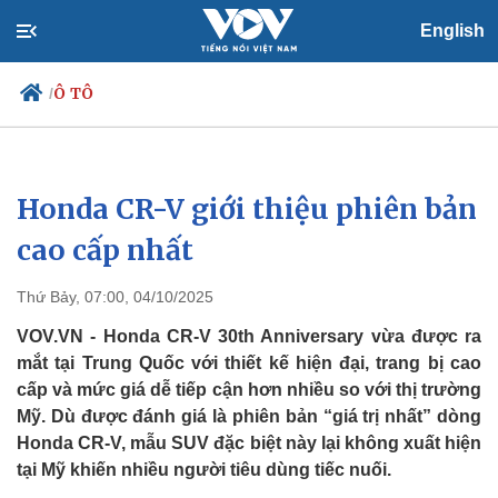
English
Ô TÔ
/
Honda CR-V giới thiệu phiên bản
Chính trị
Xã hội
Đảng
Tin 24h
cao cấp nhất
Tổ chức nhân sự
Dự báo thời tiết
Quốc hội
Giáo dục
Thứ Bảy, 07:00, 04/10/2025
Nhận diện sự thật
Dấu ấn VOV
Việc làm
VOV.VN - Honda CR-V 30th Anniversary vừa được ra
Biển đảo
mắt tại Trung Quốc với thiết kế hiện đại, trang bị cao
cấp và mức giá dễ tiếp cận hơn nhiều so với thị trường
Mỹ. Dù được đánh giá là phiên bản “giá trị nhất” dòng
Honda CR-V, mẫu SUV đặc biệt này lại không xuất hiện
tại Mỹ khiến nhiều người tiêu dùng tiếc nuối.