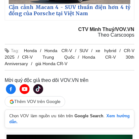
Cận cảnh Macan 4 - SUV thuần điện hơn 4 tỷ
đồng của Porsche tại Việt Nam
CTV Minh Thuý/VOV.VN
Theo Carscoops
Tag:
Honda
Honda CR-V
SUV
xe hybrid
CR-V
2025
CR-V Trung Quốc
Honda CR-V 30th
Anniversary
giá Honda CR-V
Mời quý độc giả theo dõi VOV.VN trên
Thêm VOV trên Google
Chọn VOV làm nguồn ưu tiên trên
Google Search
.
Xem hướng
dẫn.