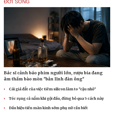
ĐỜI SỐNG
Du lịch
Podcast
Tư vấn
Câu chuyện thời sự
Săn Tour
Đọc truyện đêm khuya
check-in
Cửa sổ tình yêu
Kể chuyện cho bé
Hạt giống tâm hồn
Bác sĩ cảnh báo phim người lớn, rượu bia đang
âm thầm bào mòn "bản lĩnh đàn ông"
Cái giá đắt của việc tiêm silicon làm to "cậu nhỏ"
Tóc rụng cả nắm khi gội đầu, đừng bỏ qua 5 cách này
Dấu hiệu tiền mãn kinh sớm phụ nữ cần biết