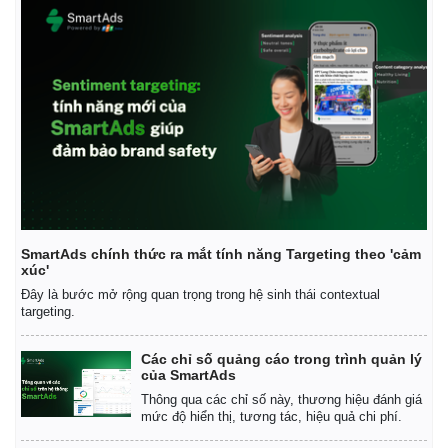
SmartAds chính thức ra mắt tính năng Targeting theo 'cảm
xúc'
Đây là bước mở rộng quan trọng trong hệ sinh thái contextual
targeting.
Pháp luật
Quân sự - Quốc phòng
Các chỉ số quảng cáo trong trình quản lý
Vụ án
Vũ khí
của SmartAds
Tin nóng
Việt Nam
Thông qua các chỉ số này, thương hiệu đánh giá
Tư vấn luật
Phân tích
mức độ hiển thị, tương tác, hiệu quả chi phí.