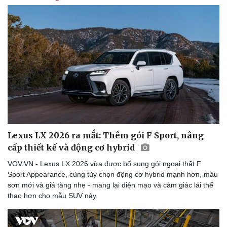
Doanh nghiệp 24h
Tin Công nghệ
Doanh nhân
Trải nghiệm
Vì cộng đồng
Chuyển đổi số
Lexus LX 2026 ra mắt: Thêm gói F Sport, nâng
cấp thiết kế và động cơ hybrid
VOV.VN - Lexus LX 2026 vừa được bổ sung gói ngoại thất F
Sport Appearance, cùng tùy chọn động cơ hybrid mạnh hơn, màu
sơn mới và giá tăng nhẹ - mang lại diện mạo và cảm giác lái thể
thao hơn cho mẫu SUV này.