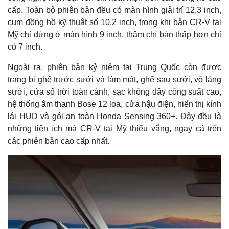
cấp. Toàn bộ phiên bản đều có màn hình giải trí 12,3 inch,
cụm đồng hồ kỹ thuật số 10,2 inch, trong khi bản CR-V tại
Mỹ chỉ dừng ở màn hình 9 inch, thậm chí bản thấp hơn chỉ
có 7 inch.
Ngoài ra, phiên bản kỷ niệm tại Trung Quốc còn được
trang bị ghế trước sưởi và làm mát, ghế sau sưởi, vô lăng
sưởi, cửa sổ trời toàn cảnh, sạc không dây công suất cao,
hệ thống âm thanh Bose 12 loa, cửa hậu điện, hiển thị kính
lái HUD và gói an toàn Honda Sensing 360+. Đây đều là
những tiện ích mà CR-V tại Mỹ thiếu vắng, ngay cả trên
Thế giới
Multimedia
các phiên bản cao cấp nhất.
Quan sát
Video
Cuộc sống đó đây
Ảnh
Hồ sơ
E-Magazine
Infographic