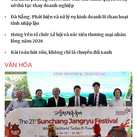
sở thủ tục thay doanh nghiệp
Đà Nẵng: Phát hiện và xử lý vụ kinh doanh lô than hoạt
tính nhập lậu
Hưng Yên tổ chức Lễ hội và xúc tiến thương mại nhãn
Văn hóa
Giải trí
lồng năm 2026
Sân khấu - Điện ảnh
Nghệ sĩ
Văn học
Thời trang
Bài toán hút vốn, không chỉ là chuyển đổi xanh
Âm nhạc
Sao Việt
Di sản
VĂN HÓA