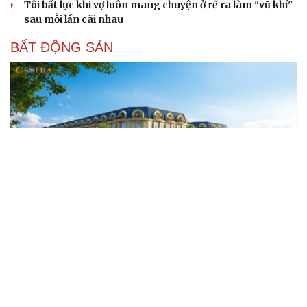
Tôi bất lực khi vợ luôn mang chuyện ở rể ra làm "vũ khí"
sau mỗi lần cãi nhau
BẤT ĐỘNG SẢN
Genera by The Solia: Tâm điểm đón xu hướng
dịch chuyển cư dân từ trung tâm
Mục tiêu 114 dự án: Hà Nội sẽ tháo gỡ điểm nghẽn nhà ở
xã hội ra sao?