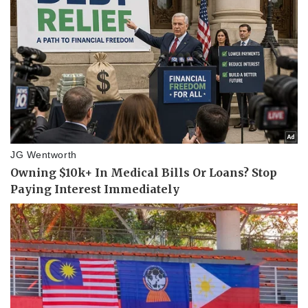
Thể thao
Ô tô - Xe máy
Bóng đá
Ô tô
Lịch thi đấu bóng đá
Xe máy
Thế giới thể thao
Tư vấn