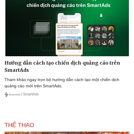
Dinh dưỡng - món ngon
Nhà đẹp
Cây thuốc
Blog
Sản phụ khoa
Tình yêu - Gia đình
Nhi khoa
Nam khoa
Làm đẹp - giảm cân
Phòng mạch online
Ăn sạch sống khỏe
Hướng dẫn cách tạo chiến dịch quảng cáo trên
SmartAds
Tham khảo ngay trọn bộ hướng dẫn cách tạo một chiến dịch
quảng cáo mới trên SmartAds.
| SmartAds
THỂ THAO