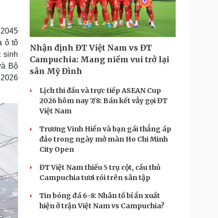
Doanh nghiệp 24h
Tin Công nghệ
Doanh nhân
Trải nghiệm
ì cộng đồng
Chuyển đổi số
 2045
 ô tô
Nhận định ĐT Việt Nam vs ĐT
u lịch
Podcast
 sinh
Campuchia: Mang niềm vui trở lại
và Bộ
Tư vấn
Câu chuyện thời sự
sân Mỹ Đình
Săn Tour
Đọc truyện đêm khuya
 2026
heck-in
Cửa sổ tình yêu
Lịch thi đấu và trực tiếp ASEAN Cup
Kể chuyện cho bé
2026 hôm nay 7/8: Bán kết vẫy gọi ĐT
Hạt giống tâm hồn
Việt Nam
Trương Vinh Hiển và bạn gái thắng áp
đảo trong ngày mở màn Ho Chi Minh
City Open
ĐT Việt Nam thiếu 5 trụ cột, cầu thủ
Campuchia tươi rói trên sân tập
Tin bóng đá 6-8: Nhân tố bí ẩn xuất
hiện ở trận Việt Nam vs Campuchia?