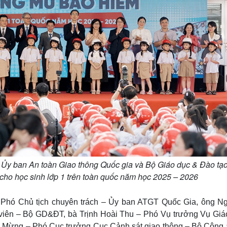
Ủy ban An toàn Giao thông Quốc gia và Bộ Giáo dục & Đào tạo
 cho học sinh lớp 1 trên toàn quốc năm học 2025 – 2026
 Phó Chủ tịch chuyên trách – Ủy ban ATGT Quốc Gia, ông N
 viên – Bộ GD&ĐT, bà Trịnh Hoài Thu – Phó Vụ trưởng Vụ Giá
Mừng – Phó Cục trưởng Cục Cảnh sát giao thông – Bộ Công 