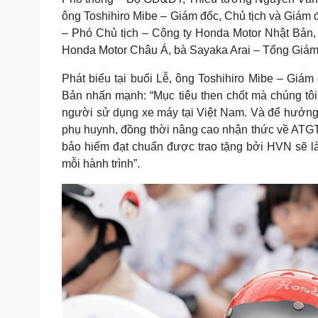
ông Toshihiro Mibe – Giám đốc, Chủ tịch và Giám
– Phó Chủ tịch – Công ty Honda Motor Nhật Bản,
Honda Motor Châu Á, bà Sayaka Arai – Tổng Giá
Phát biểu tại buổi Lễ, ông Toshihiro Mibe – Giá
Bản nhấn mạnh: “Mục tiêu then chốt mà chúng tôi
người sử dụng xe máy tại Việt Nam. Và để hướng t
phụ huynh, đồng thời nâng cao nhận thức về ATGT 
bảo hiểm đạt chuẩn được trao tặng bởi HVN sẽ là
mỗi hành trình”.