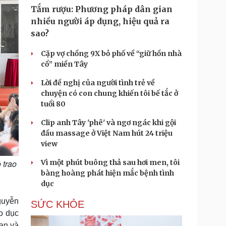
Tắm rượu: Phương pháp dân gian
nhiều người áp dụng, hiệu quả ra
sao?
Cặp vợ chồng 9X bỏ phố về “giữ hồn nhà
cổ” miền Tây
Lời đề nghị của người tình trẻ về
chuyện có con chung khiến tôi bế tắc ở
tuổi 80
Clip anh Tây 'phê' và ngơ ngác khi gội
đầu massage ở Việt Nam hút 24 triệu
view
 trao
Vì một phút buông thả sau hơi men, tôi
bàng hoàng phát hiện mắc bệnh tình
dục
guyễn
SỨC KHỎE
o dục
an và