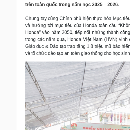
Tin nóng
Việt Nam
trên toàn quốc trong năm học 2025 – 2026.
Tư vấn luật
Phân tích
Chung tay cùng Chính phủ hiện thực hóa Mục tiê
và hướng tới mục tiêu của Honda toàn cầu “Khôn
Sức khỏe
Đời sống
Honda” vào năm 2050, tiếp nối những thành công
trong các năm qua, Honda Việt Nam (HVN) vinh 
Dinh dưỡng - món ngon
Nhà đẹp
Cây thuốc
Blog
Giáo dục & Đào tạo trao tặng 1,8 triệu mũ bảo hi
Sản phụ khoa
Tình yêu - Gia đình
và tổ chức đào tạo an toàn giao thông cho học sin
Nhi khoa
Nam khoa
Làm đẹp - giảm cân
Phòng mạch online
Ăn sạch sống khỏe
Cải chính