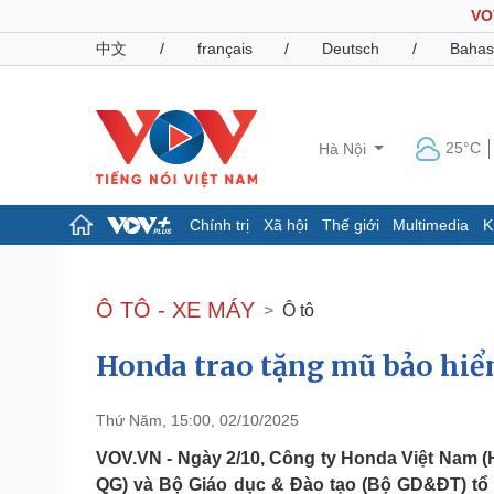
VO
中文
/
français
/
Deutsch
/
Bahas
25°C
Hà Nội
Chính trị
Xã hội
Thế giới
Multimedia
K
Chính trị
Xã hội
Đảng
Tin 24h
Ô TÔ - XE MÁY
Ô tô
Tổ chức nhân sự
Dự báo thời tiết
Quốc hội
Giáo dục
Honda trao tặng mũ bảo hiểm
Nhận diện sự thật
Dấu ấn VOV
Việc làm
Biển đảo
Thứ Năm, 15:00, 02/10/2025
Pháp luật
Quân sự - Quốc phòng
VOV.VN - Ngày 2/10, Công ty Honda Việt Nam 
Vụ án
Vũ khí
QG) và Bộ Giáo dục & Đào tạo (Bộ GD&ĐT) tổ 