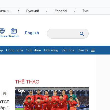
ສາລາວ
/
Русский
/
Español
/
ไทย
English
dcast
Radio
ệp
Công nghệ
Sức khỏe
Đời sống
Văn hóa
Giải trí
inh tế
Thị trường
ất động sản
Giá vàng
hởi nghiệp
Tiêu dùng
Tỷ giá
THỂ THAO
Chứng khoán
Giá cà phê
oanh nghiệp
Công nghệ
(ATGT
hông tin doanh nghiệp
Sành điệu
lớp 1