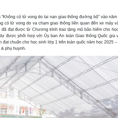
Lịch thi đấu bóng đá
Xe máy
Thế giới thể thao
Tư vấn
eSports
V
u “Không có tử vong do tai nạn giao thông đường bộ” vào năm
Hậu trường
g có tử vong do va chạm giao thông liên quan đến xe máy và
Văn hóa
Giải trí
D
 đã đạt được từ Chương trình trao tặng mũ bảo hiểm cho học
dự được phối hợp với Ủy ban An toàn Giao thông Quốc gia 
Sân khấu - Điện ảnh
Nghệ sĩ
Văn học
Thời trang
ểm đạt chuẩn cho học sinh lớp 1 trên toàn quốc năm học 2025 –
Âm nhạc
Sao Việt
c
h & phụ huynh.
Di sản