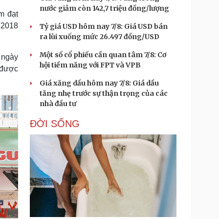
nước giảm còn 142,7 triệu đồng/lượng
m đạt
 2018
Tỷ giá USD hôm nay 7/8: Giá USD bán
ra lùi xuống mức 26.497 đồng/USD
Một số cổ phiếu cần quan tâm 7/8: Cơ
 ngày
hội tiềm năng với FPT và VPB
 được
Giá xăng dầu hôm nay 7/8: Giá dầu
tăng nhẹ trước sự thận trọng của các
nhà đầu tư
ĐỜI SỐNG