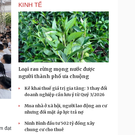
KINH TẾ
Loại rau rừng mọng nước được
người thành phố ưa chuộng
Kê khai thuế giá trị gia tăng: 3 thay đổi
doanh nghiệp cần lưu ý từ Quý 3/2026
Mua nhà ở xã hội, người lao động an cư
nhưng đối mặt áp lực trả nợ
Ninh Bình đầu tư 502 tỷ đồng xây
m đạt
chung cư cho thuê