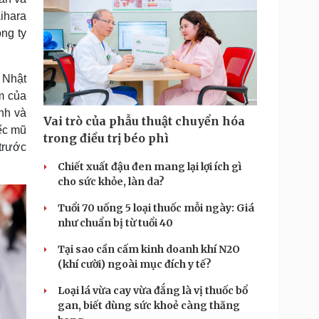
ihara
ng ty
 Nhật
m của
nh và
Vai trò của phẫu thuật chuyển hóa
ếc mũ
trong điều trị béo phì
trước
Chiết xuất đậu đen mang lại lợi ích gì
cho sức khỏe, làn da?
Tuổi 70 uống 5 loại thuốc mỗi ngày: Giá
như chuẩn bị từ tuổi 40
Tại sao cần cấm kinh doanh khí N2O
(khí cười) ngoài mục đích y tế?
Loại lá vừa cay vừa đắng là vị thuốc bổ
gan, biết dùng sức khoẻ càng thăng