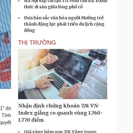
Hà Nội sắp cải tạo 131 vòm cầu đá: Đánh
thức di sản giữa lòng phố cổ
Đưa bản sắc văn hóa người Mường trở
thành động lực phát triển du lịch cộng
đồng
THỊ TRƯỜNG
Nhận định chứng khoán 7/8: VN-
 1” do
Index giằng co quanh vùng 1.760-
 Tính
1.770 điểm
quyết
.
Giá vàng hôm nay 7/8: Vàng trong