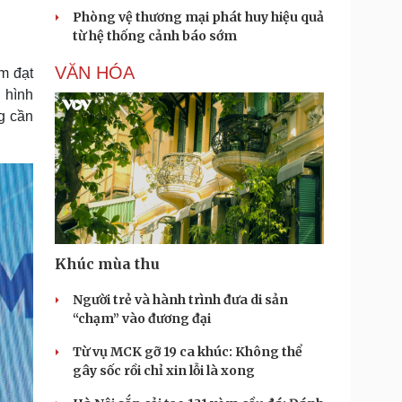
Phòng vệ thương mại phát huy hiệu quả
từ hệ thống cảnh báo sớm
VĂN HÓA
m đạt
 hình
g cần
Khúc mùa thu
Người trẻ và hành trình đưa di sản
“chạm” vào đương đại
Từ vụ MCK gỡ 19 ca khúc: Không thể
gây sốc rồi chỉ xin lỗi là xong