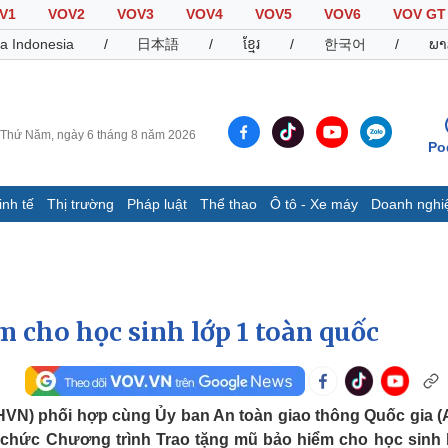
V1
VOV2
VOV3
VOV4
VOV5
VOV6
VOV GT
a Indonesia
/
日本語
/
ខ្មែរ
/
한국어
/
ພາ
Thứ Năm, ngày 6 tháng 8 năm 2026
Po
inh tế
Thị trường
Pháp luật
Thể thao
Ô tô - Xe máy
Doanh nghi
Thế giới
Multimedia
K
Quan sát
Video
B
Cuộc sống đó đây
Ảnh
K
Hồ sơ
E-Magazine
 cho học sinh lớp 1 toàn quốc
Infographic
Thể thao
Ô tô - Xe máy
D
(HVN) phối hợp cùng Ủy ban An toàn giao thông Quốc gia 
Bóng đá
Ô tô
T
chức Chương trình Trao tặng mũ bảo hiểm cho học sinh 