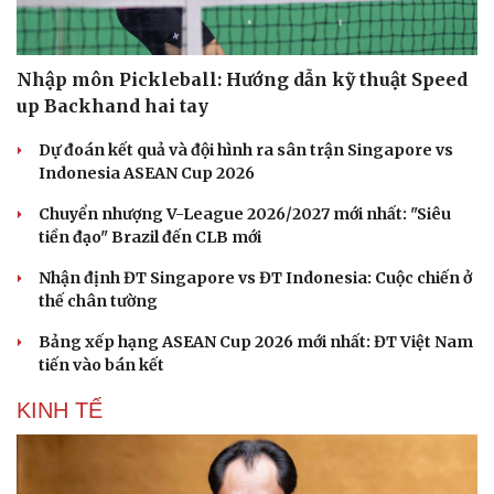
Nhập môn Pickleball: Hướng dẫn kỹ thuật Speed
up Backhand hai tay
Dự đoán kết quả và đội hình ra sân trận Singapore vs
Sức khỏe
Đời sống
Indonesia ASEAN Cup 2026
Dinh dưỡng - món ngon
Nhà đẹp
Chuyển nhượng V-League 2026/2027 mới nhất: "Siêu
Cây thuốc
Blog
tiền đạo" Brazil đến CLB mới
Sản phụ khoa
Tình yêu - Gia đình
Nhi khoa
Nhận định ĐT Singapore vs ĐT Indonesia: Cuộc chiến ở
Nam khoa
thế chân tường
Làm đẹp - giảm cân
Phòng mạch online
Bảng xếp hạng ASEAN Cup 2026 mới nhất: ĐT Việt Nam
Ăn sạch sống khỏe
tiến vào bán kết
KINH TẾ