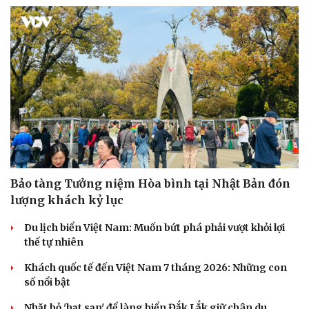
Hạt giống tâm hồn
Bảo tàng Tưởng niệm Hòa bình tại Nhật Bản đón
lượng khách kỷ lục
Du lịch biển Việt Nam: Muốn bứt phá phải vượt khỏi lợi
thế tự nhiên
Khách quốc tế đến Việt Nam 7 tháng 2026: Những con
số nổi bật
Nhặt bỏ 'hạt sạn' để làng biển Đắk Lắk giữ chân du