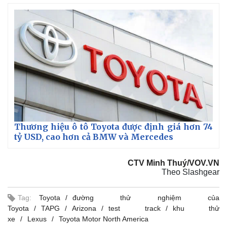
Thương hiệu ô tô Toyota được định giá hơn 74
tỷ USD, cao hơn cả BMW và Mercedes
CTV Minh Thuý/VOV.VN
Theo Slashgear
Kinh tế
Thị trường
Bất động sản
Giá vàng
Tag:
Toyota
đường thử nghiệm của
Khởi nghiệp
Tiêu dùng
Toyota
TAPG
Arizona
test track
khu thử
Tỷ giá
xe
Lexus
Toyota Motor North America
Chứng khoán