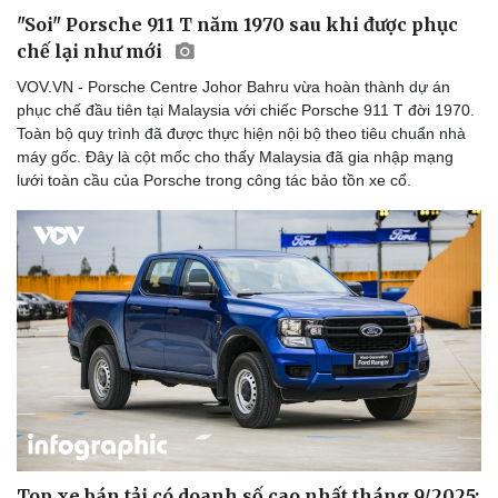
"Soi" Porsche 911 T năm 1970 sau khi được phục
chế lại như mới
VOV.VN - Porsche Centre Johor Bahru vừa hoàn thành dự án
Doanh nghiệp
Công nghệ
phục chế đầu tiên tại Malaysia với chiếc Porsche 911 T đời 1970.
Toàn bộ quy trình đã được thực hiện nội bộ theo tiêu chuẩn nhà
Thông tin doanh nghiệp
Sành điệu
máy gốc. Đây là cột mốc cho thấy Malaysia đã gia nhập mạng
Doanh nghiệp 24h
Tin Công nghệ
lưới toàn cầu của Porsche trong công tác bảo tồn xe cổ.
Doanh nhân
Trải nghiệm
Vì cộng đồng
Chuyển đổi số
Top xe bán tải có doanh số cao nhất tháng 9/2025: