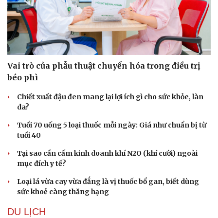
Vai trò của phẫu thuật chuyển hóa trong điều trị
béo phì
Chiết xuất đậu đen mang lại lợi ích gì cho sức khỏe, làn
da?
Tuổi 70 uống 5 loại thuốc mỗi ngày: Giá như chuẩn bị từ
tuổi 40
Tại sao cần cấm kinh doanh khí N2O (khí cười) ngoài
mục đích y tế?
Du lịch
Podcast
Loại lá vừa cay vừa đắng là vị thuốc bổ gan, biết dùng
Tư vấn
Câu chuyện thời sự
sức khoẻ càng thăng hạng
Săn Tour
Đọc truyện đêm khuya
check-in
Cửa sổ tình yêu
DU LỊCH
Kể chuyện cho bé