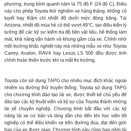
phương, trung bình quanh năm là 75 độ F (24 độ C). Điều
này cho phép Toyota thử nghiệm xe hàng tháng, không có
tuyết hay thậm chí nhiệt độ dưới mức đóng băng. Tại
Arizona, nhiệt độ mùa hè có thể vượt 49°C, tạo điều kiện lý
tưởng để các kỹ sư kiểm tra độ bền vật liệu, hệ thống làm
mát, khả năng vận hành và khung gầm của xe. Chính nhờ
môi trường khắc nghiệt này mà những mẫu xe như Toyota
Camry, Avalon, RAV4 hay Lexus LS 500 đều được tinh
chỉnh hoàn thiện trước khi ra mắt thị trường.
Toyota còn sử dụng TAPG cho nhiều mục đích khác ngoài
Thế giới
Multimedia
nhiệm vụ đường thử truyền thống. Toyota sử dụng TAPG
Quan sát
Video
cho chương trình đào tạo lái xe, được thiết kế chủ yếu để
Cuộc sống đó đây
Ảnh
đào tạo các kỹ thuật viên và kỹ sư của Toyota thành những
Hồ sơ
E-Magazine
tài xế chuyên nghiệp. Chương trình bắt đầu với các kỹ
Infographic
năng lái xe cơ bản và tăng dần cho đến khi học viên tốt
nghiệp có thể điều khiển xe trên đường đua, đạt đến giới
hạn của xe được giao. Chương trình này cũng bao gồm lái