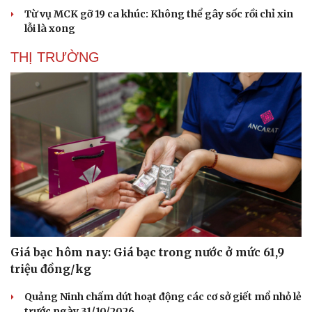
Từ vụ MCK gỡ 19 ca khúc: Không thể gây sốc rồi chỉ xin
lỗi là xong
THỊ TRƯỜNG
Văn hóa
Giải trí
Sân khấu - Điện ảnh
Nghệ sĩ
Văn học
Thời trang
Giá bạc hôm nay: Giá bạc trong nước ở mức 61,9
Âm nhạc
Sao Việt
triệu đồng/kg
Di sản
Quảng Ninh chấm dứt hoạt động các cơ sở giết mổ nhỏ lẻ
trước ngày 31/10/2026