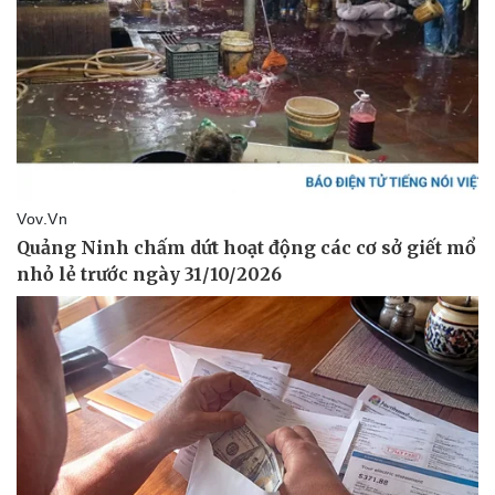
Thể thao
Ô tô - Xe máy
Bóng đá
Ô tô
Lịch thi đấu bóng đá
Xe máy
Thế giới thể thao
Tư vấn
eSports
Hậu trường