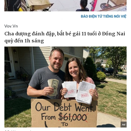
Vụ án
Vũ khí
Tin nóng
Việt Nam
Tư vấn luật
Phân tích