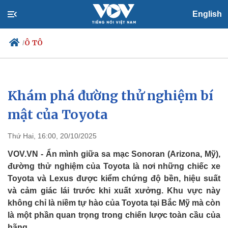
English
Ô TÔ
/
Khám phá đường thử nghiệm bí
Chính trị
Xã hội
Đảng
Tin 24h
mật của Toyota
Tổ chức nhân sự
Dự báo thời tiết
Quốc hội
Giáo dục
Thứ Hai, 16:00, 20/10/2025
Nhận diện sự thật
Dấu ấn VOV
Việc làm
VOV.VN - Ẩn mình giữa sa mạc Sonoran (Arizona, Mỹ),
Biển đảo
đường thử nghiệm của Toyota là nơi những chiếc xe
Toyota và Lexus được kiểm chứng độ bền, hiệu suất
và cảm giác lái trước khi xuất xưởng. Khu vực này
không chỉ là niềm tự hào của Toyota tại Bắc Mỹ mà còn
là một phần quan trọng trong chiến lược toàn cầu của
hãng.