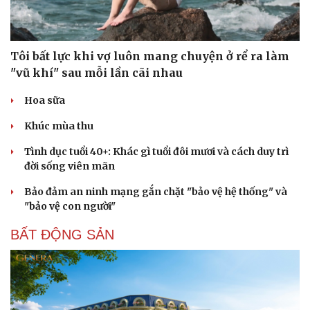
Tôi bất lực khi vợ luôn mang chuyện ở rể ra làm
"vũ khí" sau mỗi lần cãi nhau
Hoa sữa
Khúc mùa thu
Tình dục tuổi 40+: Khác gì tuổi đôi mươi và cách duy trì
đời sống viên mãn
Bảo đảm an ninh mạng gắn chặt "bảo vệ hệ thống" và
"bảo vệ con người"
BẤT ĐỘNG SẢN