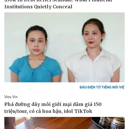
Pháp luật
Quân sự - Quốc phòng
Vụ án
Vũ khí
Tin nóng
Việt Nam
Tư vấn luật
Phân tích