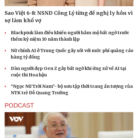
Sao Việt 6-8: NSND Công Lý từng đề nghị ly hôn vì
sợ làm khổ vợ
Blackpink làm điều khiến người hâm mộ bất ngờ trước
thềm kỷ niệm 10 năm thành lập
Nữ chính AI ở Trung Quốc gây sốt với mức phí quảng cáo
hàng tỷ đồng
Dàn người đẹp Gen Z gây bất ngờ khi ứng xử về AI tại
cuộc thi Hoa hậu
“Ngọc Nữ Trời Nam”- bộ sưu tập thời trang ấn tượng của
NTK trẻ Đỗ Quang Trường
PODCAST