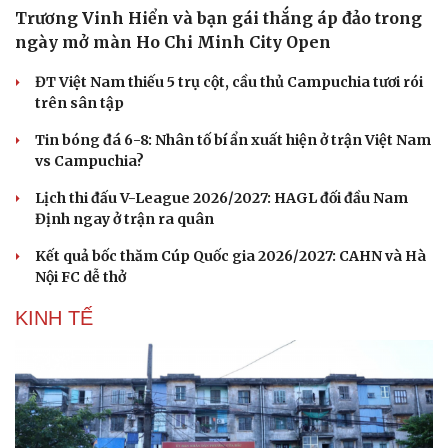
Trương Vinh Hiển và bạn gái thắng áp đảo trong
ngày mở màn Ho Chi Minh City Open
ĐT Việt Nam thiếu 5 trụ cột, cầu thủ Campuchia tươi rói
trên sân tập
Tin bóng đá 6-8: Nhân tố bí ẩn xuất hiện ở trận Việt Nam
vs Campuchia?
Lịch thi đấu V-League 2026/2027: HAGL đối đầu Nam
Định ngay ở trận ra quân
Kết quả bốc thăm Cúp Quốc gia 2026/2027: CAHN và Hà
Nội FC dễ thở
KINH TẾ