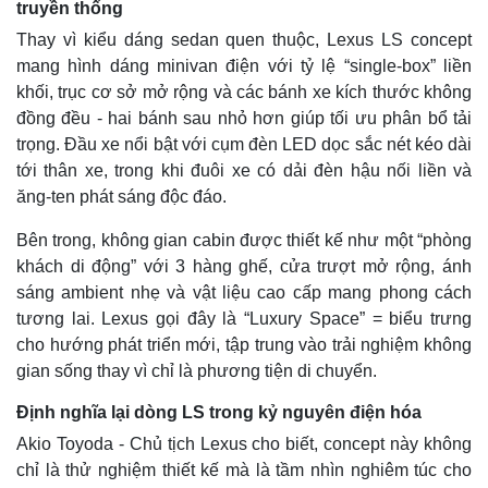
truyền thống
Thay vì kiểu dáng sedan quen thuộc, Lexus LS concept
mang hình dáng minivan điện với tỷ lệ “single-box” liền
khối, trục cơ sở mở rộng và các bánh xe kích thước không
đồng đều - hai bánh sau nhỏ hơn giúp tối ưu phân bổ tải
trọng. Đầu xe nổi bật với cụm đèn LED dọc sắc nét kéo dài
tới thân xe, trong khi đuôi xe có dải đèn hậu nối liền và
ăng-ten phát sáng độc đáo.
Bên trong, không gian cabin được thiết kế như một “phòng
khách di động” với 3 hàng ghế, cửa trượt mở rộng, ánh
sáng ambient nhẹ và vật liệu cao cấp mang phong cách
tương lai. Lexus gọi đây là “Luxury Space” = biểu trưng
cho hướng phát triển mới, tập trung vào trải nghiệm không
gian sống thay vì chỉ là phương tiện di chuyển.
Định nghĩa lại dòng LS trong kỷ nguyên điện hóa
Akio Toyoda - Chủ tịch Lexus cho biết, concept này không
chỉ là thử nghiệm thiết kế mà là tầm nhìn nghiêm túc cho