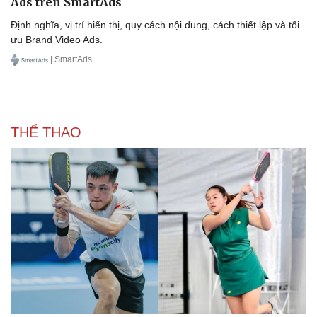
Ads trên SmartAds
Vì cộng đồng
Chuyển đổi số
Định nghĩa, vị trí hiển thị, quy cách nội dung, cách thiết lập và tối
ưu Brand Video Ads.
| SmartAds
THỂ THAO