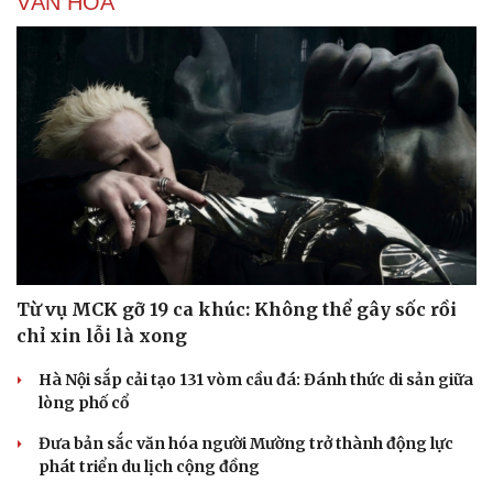
VĂN HÓA
Sản phụ khoa
Tình yêu - Gia đình
Nhi khoa
Nam khoa
Làm đẹp - giảm cân
Phòng mạch online
Ăn sạch sống khỏe
Từ vụ MCK gỡ 19 ca khúc: Không thể gây sốc rồi
chỉ xin lỗi là xong
Hà Nội sắp cải tạo 131 vòm cầu đá: Đánh thức di sản giữa
lòng phố cổ
Đưa bản sắc văn hóa người Mường trở thành động lực
phát triển du lịch cộng đồng