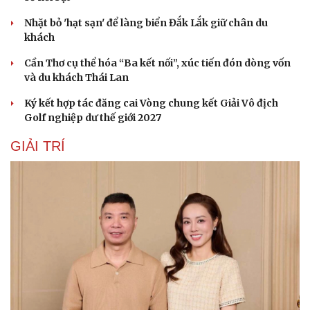
Nhặt bỏ 'hạt sạn' để làng biển Đắk Lắk giữ chân du
khách
Du lịch
Podcast
Cần Thơ cụ thể hóa “Ba kết nối”, xúc tiến đón dòng vốn
Tư vấn
Câu chuyện thời sự
và du khách Thái Lan
Săn Tour
Đọc truyện đêm khuya
check-in
Cửa sổ tình yêu
Ký kết hợp tác đăng cai Vòng chung kết Giải Vô địch
Kể chuyện cho bé
Golf nghiệp dư thế giới 2027
Hạt giống tâm hồn
GIẢI TRÍ