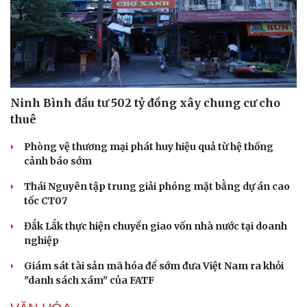
Ninh Bình đầu tư 502 tỷ đồng xây chung cư cho
thuê
Phòng vệ thương mại phát huy hiệu quả từ hệ thống
cảnh báo sớm
Thái Nguyên tập trung giải phóng mặt bằng dự án cao
tốc CT07
Đắk Lắk thực hiện chuyển giao vốn nhà nước tại doanh
nghiệp
Giám sát tài sản mã hóa để sớm đưa Việt Nam ra khỏi
Sức khỏe
Đời sống
"danh sách xám" của FATF
Dinh dưỡng - món ngon
Nhà đẹp
Cây thuốc
Blog