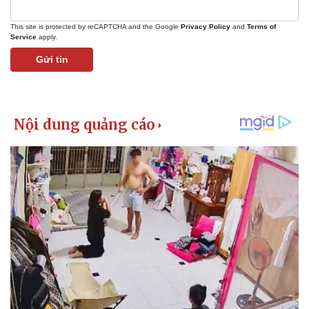
This site is protected by reCAPTCHA and the Google
Privacy Policy
and
Terms of
Service
apply.
Gửi tin