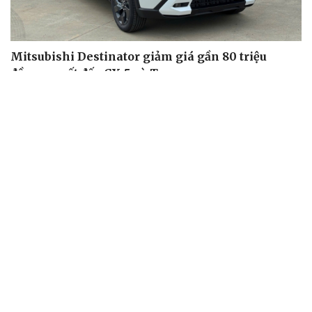
Mitsubishi Destinator giảm giá gần 80 triệu
đồng, quyết đấu CX-5 và Tucson
Khu vực sạc xe điện chung cư cần đáp ứng những quy
định an toàn PCCC nào?
"Huyền thoại" Mitsubishi Pajero tái sinh: Khung gầm
thang, sẵn sàng đấu Land Cruiser
Toyota tiếp tục là hãng xe bán chạy nhất thế giới, giữ
ngôi vương suốt 7 năm
Thị trường ô tô giảm giá mạnh trước tháng Ngâu, đại lý
tung ưu đãi khủng
XE MÁY