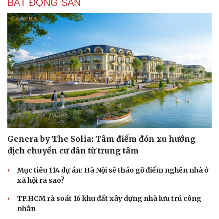
BẤT ĐỘNG SẢN
Cải chính
Genera by The Solia: Tâm điểm đón xu hướng
dịch chuyển cư dân từ trung tâm
Mục tiêu 114 dự án: Hà Nội sẽ tháo gỡ điểm nghẽn nhà ở
xã hội ra sao?
TP.HCM rà soát 16 khu đất xây dựng nhà lưu trú công
nhân