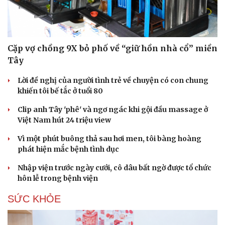
Văn hóa
Giải trí
Sân khấu - Điện ảnh
Nghệ sĩ
Cặp vợ chồng 9X bỏ phố về “giữ hồn nhà cổ” miền
Văn học
Thời trang
Tây
Âm nhạc
Sao Việt
Di sản
Lời đề nghị của người tình trẻ về chuyện có con chung
khiến tôi bế tắc ở tuổi 80
Clip anh Tây 'phê' và ngơ ngác khi gội đầu massage ở
Việt Nam hút 24 triệu view
Vì một phút buông thả sau hơi men, tôi bàng hoàng
phát hiện mắc bệnh tình dục
Nhập viện trước ngày cưới, cô dâu bất ngờ được tổ chức
hôn lễ trong bệnh viện
SỨC KHỎE