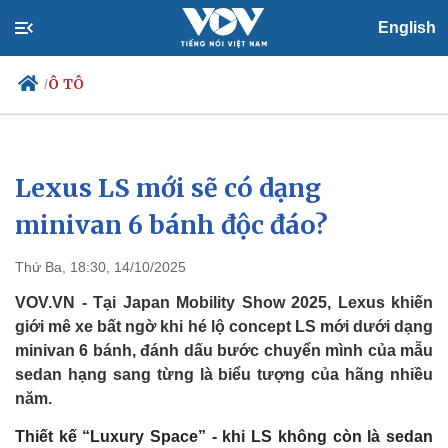
English
Ô TÔ
/
Lexus LS mới sẽ có dạng
Chính trị
Xã hội
Đảng
Tin 24h
minivan 6 bánh độc đáo?
Tổ chức nhân sự
Dự báo thời tiết
Quốc hội
Giáo dục
Thứ Ba, 18:30, 14/10/2025
Nhận diện sự thật
Dấu ấn VOV
Việc làm
VOV.VN - Tại Japan Mobility Show 2025, Lexus khiến
Biển đảo
giới mê xe bất ngờ khi hé lộ concept LS mới dưới dạng
minivan 6 bánh, đánh dấu bước chuyển mình của mẫu
sedan hạng sang từng là biểu tượng của hãng nhiều
năm.
Thiết kế “Luxury Space” - khi LS không còn là sedan