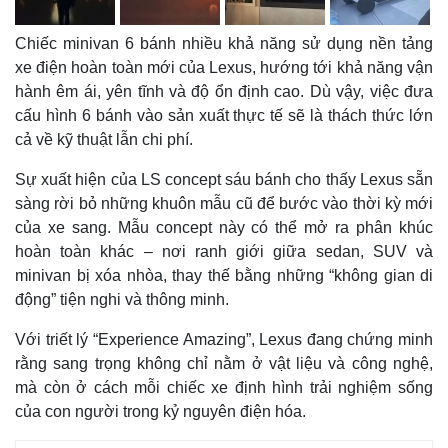
Chiếc minivan 6 bánh nhiều khả năng sử dụng nền tảng
xe điện hoàn toàn mới của Lexus, hướng tới khả năng vận
hành êm ái, yên tĩnh và độ ổn định cao. Dù vậy, việc đưa
cấu hình 6 bánh vào sản xuất thực tế sẽ là thách thức lớn
cả về kỹ thuật lẫn chi phí.
Sự xuất hiện của LS concept sáu bánh cho thấy Lexus sẵn
sàng rời bỏ những khuôn mẫu cũ để bước vào thời kỳ mới
của xe sang. Mẫu concept này có thể mở ra phân khúc
hoàn toàn khác – nơi ranh giới giữa sedan, SUV và
Thế giới
Multimedia
minivan bị xóa nhòa, thay thế bằng những “không gian di
Quan sát
Video
động” tiện nghi và thông minh.
Cuộc sống đó đây
Ảnh
Hồ sơ
E-Magazine
Với triết lý “Experience Amazing”, Lexus đang chứng minh
Infographic
rằng sang trọng không chỉ nằm ở vật liệu và công nghệ,
mà còn ở cách mỗi chiếc xe định hình trải nghiệm sống
của con người trong kỷ nguyên điện hóa.