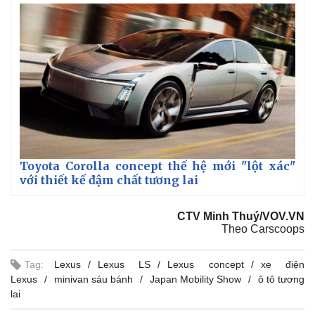
Toyota Corolla concept thế hệ mới "lột xác"
với thiết kế đậm chất tương lai
CTV Minh Thuý/VOV.VN
Theo Carscoops
Tag:
Lexus
Lexus LS
Lexus concept
xe điện
Lexus
minivan sáu bánh
Japan Mobility Show
ô tô tương
lai