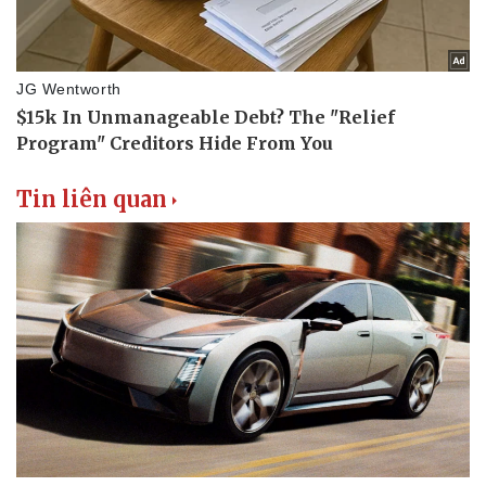
Tin liên quan
Thể thao
Ô tô - Xe máy
Bóng đá
Ô tô
Lịch thi đấu bóng đá
Xe máy
Thế giới thể thao
Tư vấn
eSports
Hậu trường