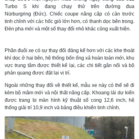
Turbo S khi đang chạy thử trên đường đua
Nürburgring (Đức). Chiếc coupe nâng cấp có cản trước
tinh chỉnh với các hốc gió lớn hơn, có thanh dọc bên trong.
Đèn pha mới và một số thay đổi nhỏ khác cũng xuất hiện.
Phần đuôi xe có sự thay đổi đáng kể hơn với các khe thoát
khí dọc ở hai bên, hệ thống bốn ống xả hoàn toàn mới, khu
vực trung tâm được thiết kế lại, các chi tiết gân nổi và bộ
phản quang được đặt lại vị trí.
Ngoài những thay đổi về thiết kế, mẫu xe này có thể sẽ đi
kèm bộ mâm mới và nội thất nâng cấp. Khoang lái dự kiến
được trang bị màn hình kỹ thuật số cong 12,6 inch, hệ
thống giải trí 10,9 inch và bảng điều khiển tinh chỉnh.