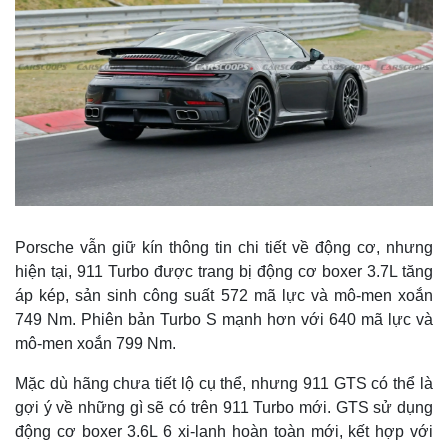
Porsche vẫn giữ kín thông tin chi tiết về động cơ, nhưng
hiện tại, 911 Turbo được trang bị động cơ boxer 3.7L tăng
Thế giới
Multimedia
áp kép, sản sinh công suất 572 mã lực và mô-men xoắn
Quan sát
Video
749 Nm. Phiên bản Turbo S mạnh hơn với 640 mã lực và
Cuộc sống đó đây
Ảnh
mô-men xoắn 799 Nm.
Hồ sơ
E-Magazine
Infographic
Mặc dù hãng chưa tiết lộ cụ thể, nhưng 911 GTS có thể là
gợi ý về những gì sẽ có trên 911 Turbo mới. GTS sử dụng
động cơ boxer 3.6L 6 xi-lanh hoàn toàn mới, kết hợp với