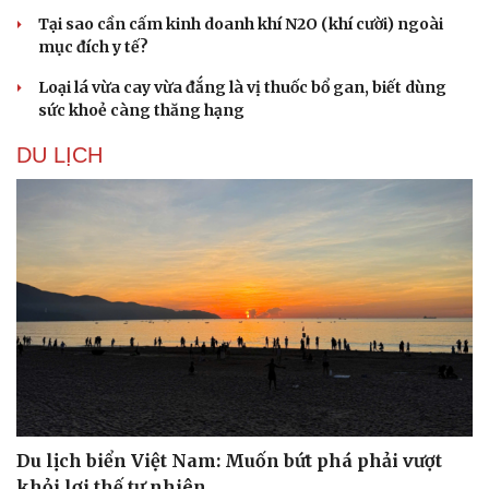
Tại sao cần cấm kinh doanh khí N2O (khí cười) ngoài
mục đích y tế?
Loại lá vừa cay vừa đắng là vị thuốc bổ gan, biết dùng
sức khoẻ càng thăng hạng
DU LỊCH
Du lịch
Podcast
Tư vấn
Câu chuyện thời sự
Săn Tour
Đọc truyện đêm khuya
Du lịch biển Việt Nam: Muốn bứt phá phải vượt
check-in
Cửa sổ tình yêu
Kể chuyện cho bé
khỏi lợi thế tự nhiên