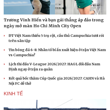
Trương Vinh Hiển và bạn gái thắng áp đảo trong
ngày mở màn Ho Chi Minh City Open
ĐT Việt Nam thiếu 5 trụ cột, cầu thủ Campuchia tươi rói
trên sân tập
Tin bóng đá 6-8: Nhân tố bí ẩn xuất hiện ở trận Việt Nam
vs Campuchia?
Lịch thi đấu V-League 2026/2027: HAGL đối đầu Nam
Định ngay ở trận ra quân
Kết quả bốc thăm Cúp Quốc gia 2026/2027: CAHN và Hà
Nội FC dễ thở
KINH TẾ