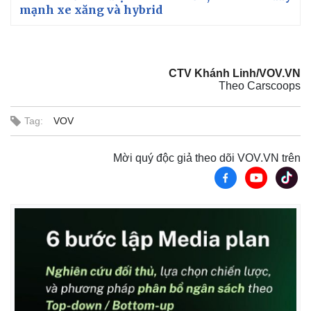
mạnh xe xăng và hybrid
CTV Khánh Linh/VOV.VN
Theo Carscoops
Tag:
VOV
Mời quý độc giả theo dõi VOV.VN trên
Kinh tế
Thị trường
Bất động sản
Giá vàng
Khởi nghiệp
Tiêu dùng
Tỷ giá
Chứng khoán