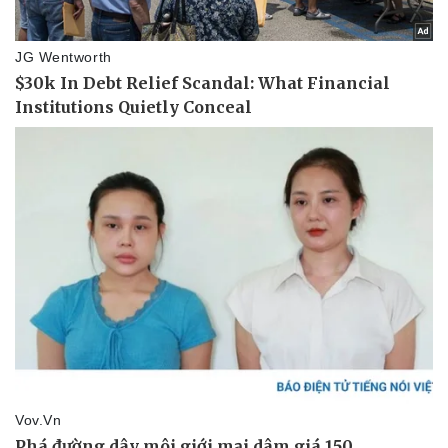
Vụ án
Vũ khí
Tin nóng
Việt Nam
Tư vấn luật
Phân tích