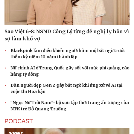
Sao Việt 6-8: NSND Công Lý từng đề nghị ly hôn vì
sợ làm khổ vợ
Blackpink làm điều khiến người hâm mộ bất ngờ trước
thềm kỷ niệm 10 năm thành lập
Nữ chính AI ở Trung Quốc gây sốt với mức phí quảng cáo
hàng tỷ đồng
Dàn người đẹp Gen Z gây bất ngờ khi ứng xử về AI tại
cuộc thi Hoa hậu
“Ngọc Nữ Trời Nam”- bộ sưu tập thời trang ấn tượng của
NTK trẻ Đỗ Quang Trường
PODCAST