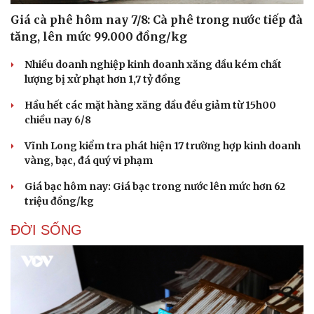
Giá cà phê hôm nay 7/8: Cà phê trong nước tiếp đà
tăng, lên mức 99.000 đồng/kg
Nhiều doanh nghiệp kinh doanh xăng dầu kém chất
lượng bị xử phạt hơn 1,7 tỷ đồng
Hầu hết các mặt hàng xăng dầu đều giảm từ 15h00
chiều nay 6/8
Vĩnh Long kiểm tra phát hiện 17 trường hợp kinh doanh
vàng, bạc, đá quý vi phạm
Giá bạc hôm nay: Giá bạc trong nước lên mức hơn 62
triệu đồng/kg
Văn hóa
Giải trí
Sân khấu - Điện ảnh
Nghệ sĩ
ĐỜI SỐNG
Văn học
Thời trang
Âm nhạc
Sao Việt
Di sản