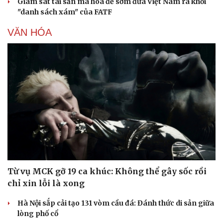
Giám sát tài sản mã hóa để sớm đưa Việt Nam ra khỏi
"danh sách xám" của FATF
VĂN HÓA
Từ vụ MCK gỡ 19 ca khúc: Không thể gây sốc rồi
chỉ xin lỗi là xong
Hà Nội sắp cải tạo 131 vòm cầu đá: Đánh thức di sản giữa
lòng phố cổ