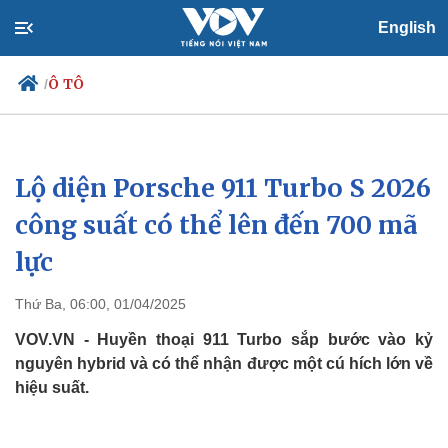
English
Ô TÔ
/
Lộ diện Porsche 911 Turbo S 2026
Chính trị
Xã hội
Đảng
Tin 24h
công suất có thể lên đến 700 mã
Tổ chức nhân sự
Dự báo thời tiết
lực
Quốc hội
Giáo dục
Nhận diện sự thật
Dấu ấn VOV
Việc làm
Thứ Ba, 06:00, 01/04/2025
Biển đảo
VOV.VN - Huyền thoại 911 Turbo sắp bước vào kỷ
nguyên hybrid và có thể nhận được một cú hích lớn về
hiệu suất.