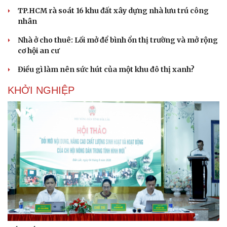
TP.HCM rà soát 16 khu đất xây dựng nhà lưu trú công
nhân
Nhà ở cho thuê: Lối mở để bình ổn thị trường và mở rộng
cơ hội an cư
Điều gì làm nên sức hút của một khu đô thị xanh?
KHỞI NGHIỆP