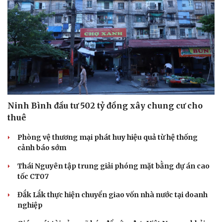
Sức khỏe
Đời sống
Dinh dưỡng - món ngon
Nhà đẹp
Cây thuốc
Blog
Ninh Bình đầu tư 502 tỷ đồng xây chung cư cho
Sản phụ khoa
Tình yêu - Gia đình
thuê
Nhi khoa
Nam khoa
Phòng vệ thương mại phát huy hiệu quả từ hệ thống
Làm đẹp - giảm cân
cảnh báo sớm
Phòng mạch online
Ăn sạch sống khỏe
Thái Nguyên tập trung giải phóng mặt bằng dự án cao
tốc CT07
Đắk Lắk thực hiện chuyển giao vốn nhà nước tại doanh
nghiệp