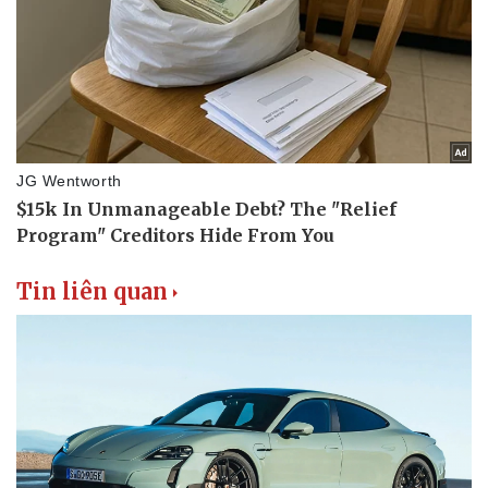
Thể thao
Ô tô - Xe máy
Bóng đá
Ô tô
Lịch thi đấu bóng đá
Xe máy
Thế giới thể thao
Tư vấn
eSports
Hậu trường
Tin liên quan