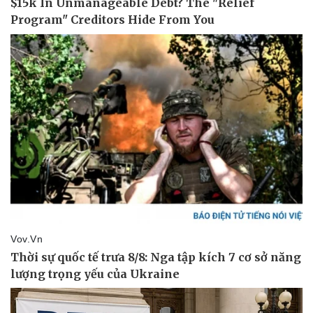
Thể thao
Ô tô - Xe máy
Bóng đá
Ô tô
Lịch thi đấu bóng đá
Xe máy
Thế giới thể thao
Tư vấn
eSports
Hậu trường