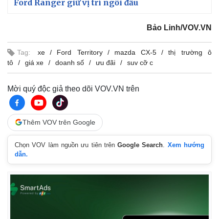
Ford Ranger giữ vị trí ngôi đầu
Giá cà phê
Bảo Linh/VOV.VN
Tag:
xe
Ford Territory
mazda CX-5
thị trường ô
tô
giá xe
doanh số
ưu đãi
suv cỡ c
Mời quý độc giả theo dõi VOV.VN trên
Thêm VOV trên Google
Chọn VOV làm nguồn ưu tiên trên
Google Search
.
Xem hướng
dẫn.