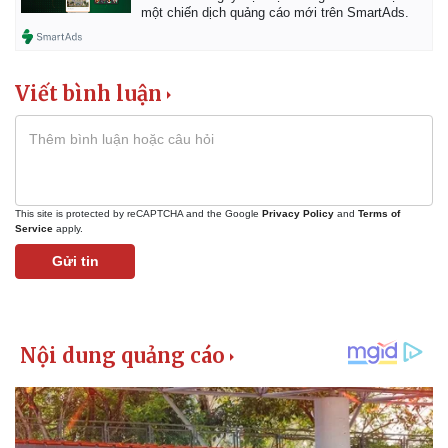
một chiến dịch quảng cáo mới trên SmartAds.
Viết bình luận
This site is protected by reCAPTCHA and the Google
Privacy Policy
and
Terms of
Service
apply.
Gửi tin
Pháp luật
Quân sự - Quốc phòng