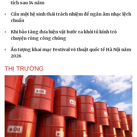
tích sau 14 năm
Cần một hệ sinh thái trách nhiệm để ngăn âm nhạc lệch
chuẩn
Khi bảo tàng đưa hiện vật bước ra khỏi tủ kính trò
chuyện cùng công chúng
Ấn tượng khai mạc Festival võ thuật quốc tế Hà Nội năm
2026
THỊ TRƯỜNG
Văn hóa
Giải trí
Sân khấu - Điện ảnh
Nghệ sĩ
Văn học
Thời trang
Âm nhạc
Sao Việt
Di sản