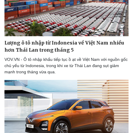
Doanh nghiệp
Công nghệ
Thông tin doanh nghiệp
Sành điệu
Doanh nghiệp 24h
Tin Công nghệ
Lượng ô tô nhập từ Indonesia về Việt Nam nhiều
Doanh nhân
Trải nghiệm
hơn Thái Lan trong tháng 5
Vì cộng đồng
Chuyển đổi số
VOV.VN - Ô tô nhập khẩu tiếp tục ồ ạt về Việt Nam với nguồn gốc
chủ yếu từ Indonesia, trong khi xe từ Thái Lan đang sụt giảm
mạnh trong tháng vừa qua.