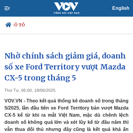
English
Ô TÔ
/
Nhờ chính sách giảm giá, doanh
Chính trị
Xã hội
Đảng
Tin 24h
số xe Ford Territory vượt Mazda
Tổ chức nhân sự
Dự báo thời tiết
CX-5 trong tháng 5
Quốc hội
Giáo dục
Nhận diện sự thật
Dấu ấn VOV
Việc làm
Thứ Tư, 06:00, 18/06/2025
Biển đảo
VOV.VN - Theo kết quả thống kê doanh số trong tháng
5/2025, lần đầu tiên xe Ford Territory bán vượt Mazda
CX-5 kể từ khi ra mắt Việt Nam, mặc dù chênh lệch
doanh số không quá lớn và xét lũy kế từ đầu năm thì
vẫn thua đối thủ nhưng đây cũng là kết quả khá ấn