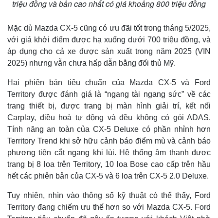
triệu đồng và bản cao nhất có giá khoảng 800 triệu đồng
Mặc dù Mazda CX-5 cũng có ưu đãi tốt trong tháng 5/2025,
với giá khởi điểm được hạ xuống dưới 700 triệu đồng, và
áp dụng cho cả xe được sản xuất trong năm 2025 (VIN
2025) nhưng vẫn chưa hấp dẫn bằng đối thủ Mỹ.
Hai phiên bản tiêu chuẩn của Mazda CX-5 và Ford
Territory được đánh giá là “ngang tài ngang sức” về các
trang thiết bị, được trang bị màn hình giải trí, kết nối
Carplay, điều hoà tự động và đều không có gói ADAS.
Tính năng an toàn của CX-5 Deluxe có phần nhỉnh hơn
Territory Trend khi sở hữu cảnh báo điểm mù và cảnh báo
Thế giới
Multimedia
phương tiện cắt ngang khi lùi. Hệ thống âm thanh được
Quan sát
Video
Cuộc sống đó đây
Ảnh
trang bị 8 loa trên Territory, 10 loa Bose cao cấp trên hầu
Hồ sơ
E-Magazine
hết các phiên bản của CX-5 và 6 loa trên CX-5 2.0 Deluxe.
Infographic
Tuy nhiên, nhìn vào thông số kỹ thuật có thể thấy, Ford
Territory đang chiếm ưu thế hơn so với Mazda CX-5. Ford