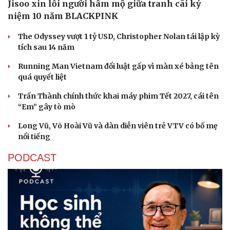
Jisoo xin lỗi người hâm mộ giữa tranh cãi kỷ
niệm 10 năm BLACKPINK
The Odyssey vượt 1 tỷ USD, Christopher Nolan tái lập kỳ
tích sau 14 năm
Running Man Vietnam đổi luật gấp vì màn xé bảng tên
quá quyết liệt
Trấn Thành chính thức khai máy phim Tết 2027, cái tên
“Em” gây tò mò
Long Vũ, Võ Hoài Vũ và dàn diễn viên trẻ VTV có bố mẹ
nổi tiếng
PODCAST
Cải chính