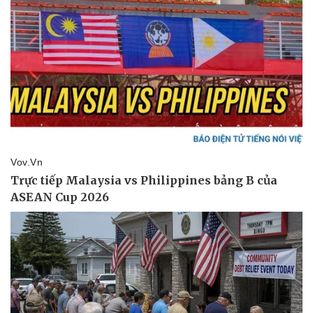
Vụ án
Vũ khí
Tin nóng
Việt Nam
Tư vấn luật
Phân tích