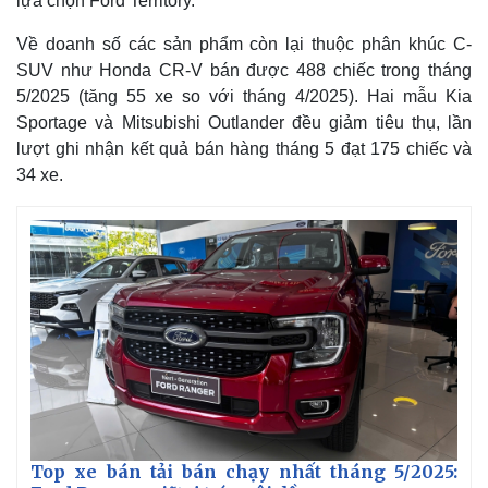
lựa chọn Ford Territory.
Về doanh số các sản phẩm còn lại thuộc phân khúc C-
SUV như Honda CR-V bán được 488 chiếc trong tháng
5/2025 (tăng 55 xe so với tháng 4/2025). Hai mẫu Kia
Sportage và Mitsubishi Outlander đều giảm tiêu thụ, lần
lượt ghi nhận kết quả bán hàng tháng 5 đạt 175 chiếc và
34 xe.
Kinh tế
Thị trường
Bất động sản
Giá vàng
Khởi nghiệp
Tiêu dùng
Tỷ giá
Top xe bán tải bán chạy nhất tháng 5/2025:
Chứng khoán