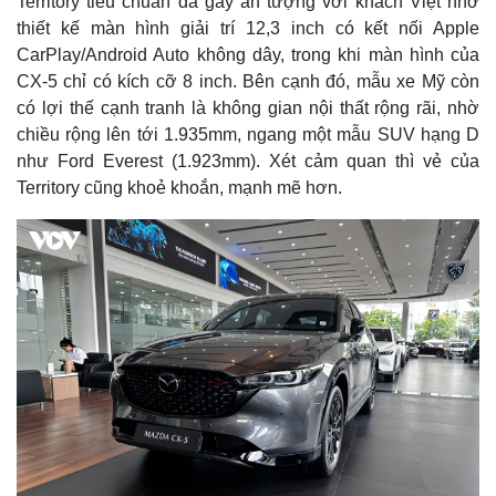
Territory tiêu chuẩn đã gây ấn tượng với khách Việt nhờ
thiết kế màn hình giải trí 12,3 inch có kết nối Apple
CarPlay/Android Auto không dây, trong khi màn hình của
CX-5 chỉ có kích cỡ 8 inch. Bên cạnh đó, mẫu xe Mỹ còn
có lợi thế cạnh tranh là không gian nội thất rộng rãi, nhờ
chiều rộng lên tới 1.935mm, ngang một mẫu SUV hạng D
như Ford Everest (1.923mm). Xét cảm quan thì vẻ của
Territory cũng khoẻ khoắn, mạnh mẽ hơn.