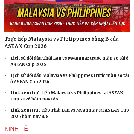
Trực tiếp Malaysia vs Philippines bảng B của
ASEAN Cup 2026
Sức khỏe
Đời sống
Dinh dưỡng - món ngon
Nhà đẹp
Lịch sử đối đầu Thái Lan vs Myanmar trước màn so tài ở
Cây thuốc
Blog
ASEAN Cup 2026
Sản phụ khoa
Tình yêu - Gia đình
Nhi khoa
Lịch sử đối đầu Malaysia vs Philippines trước màn so tài
Nam khoa
ở ASEAN Cup 2026
Làm đẹp - giảm cân
Phòng mạch online
Link xem trực tiếp Malaysia vs Philippines tại ASEAN
Ăn sạch sống khỏe
Cup 2026 hôm nay 8/8
Link xem trực tiếp Thái Lan vs Myanmar tại ASEAN Cup
2026 hôm nay 8/8
KINH TẾ