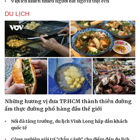
9 lợi ích khiến nhiều người bất ngờ từ thịt ếch
Hạt giống tâm hồn
DU LỊCH
Những hương vị đưa TP.HCM thành thiên đường
ẩm thực đường phố hàng đầu thế giới
Nối đà tăng trưởng, du lịch Vĩnh Long hấp dẫn khách
quốc tế
Công nghiệp giải trí "chắp cánh" cho điểm đến du lịch