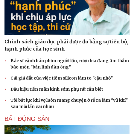
Chính sách giáo dục phải được đo bằng sự tiến bộ,
hạnh phúc của học sinh
Bác sĩ cảnh báo phim người lớn, rượu bia đang âm thầm
bào mòn "bản lĩnh đàn ông"
Cái giá đắt của việc tiêm silicon làm to "cậu nhỏ"
Dấu hiệu tiền mãn kinh sớm phụ nữ cần biết
Tôi bất lực khi vợ luôn mang chuyện ở rể ra làm "vũ khí"
sau mỗi lần cãi nhau
BẤT ĐỘNG SẢN