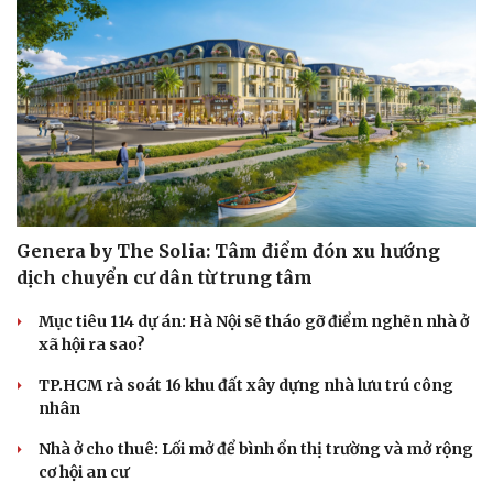
Genera by The Solia: Tâm điểm đón xu hướng
dịch chuyển cư dân từ trung tâm
Mục tiêu 114 dự án: Hà Nội sẽ tháo gỡ điểm nghẽn nhà ở
xã hội ra sao?
TP.HCM rà soát 16 khu đất xây dựng nhà lưu trú công
nhân
Nhà ở cho thuê: Lối mở để bình ổn thị trường và mở rộng
cơ hội an cư