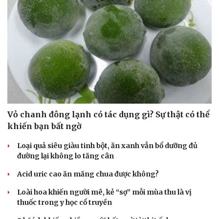
Vỏ chanh đông lạnh có tác dụng gì? Sự thật có thể
khiến bạn bất ngờ
Loại quả siêu giàu tinh bột, ăn xanh vẫn bổ dưỡng đủ
đường lại không lo tăng cân
Du lịch
Podcast
Acid uric cao ăn măng chua được không?
Tư vấn
Câu chuyện thời sự
Loài hoa khiến người mê, kẻ “sợ” mỗi mùa thu là vị
Săn Tour
Đọc truyện đêm khuya
thuốc trong y học cổ truyền
check-in
Cửa sổ tình yêu
Kể chuyện cho bé