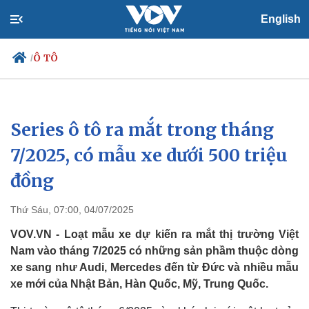
English
Ô TÔ
/
Series ô tô ra mắt trong tháng
Chính trị
Xã hội
Đảng
Tin 24h
7/2025, có mẫu xe dưới 500 triệu
Tổ chức nhân sự
Dự báo thời tiết
đồng
Quốc hội
Giáo dục
Nhận diện sự thật
Dấu ấn VOV
Việc làm
Thứ Sáu, 07:00, 04/07/2025
Biển đảo
VOV.VN - Loạt mẫu xe dự kiến ra mắt thị trường Việt
Nam vào tháng 7/2025 có những sản phầm thuộc dòng
xe sang như Audi, Mercedes đến từ Đức và nhiều mẫu
xe mới của Nhật Bản, Hàn Quốc, Mỹ, Trung Quốc.