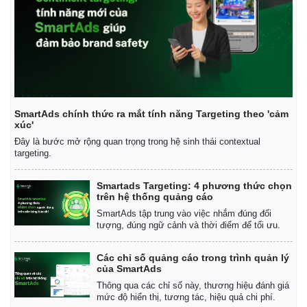
Doanh nghiệp
Công nghệ
Thông tin doanh nghiệp
Sành điệu
Doanh nghiệp 24h
Tin Công nghệ
Doanh nhân
Trải nghiệm
SmartAds chính thức ra mắt tính năng Targeting theo 'cảm
xúc'
Vì cộng đồng
Chuyển đổi số
Đây là bước mở rộng quan trọng trong hệ sinh thái contextual
targeting.
Smartads Targeting: 4 phương thức chọn
trên hệ thống quảng cáo
SmartAds tập trung vào việc nhắm đúng đối
tượng, đúng ngữ cảnh và thời điểm để tối ưu.
Các chỉ số quảng cáo trong trình quản lý
của SmartAds
Thông qua các chỉ số này, thương hiệu đánh giá
mức độ hiển thị, tương tác, hiệu quả chi phí.