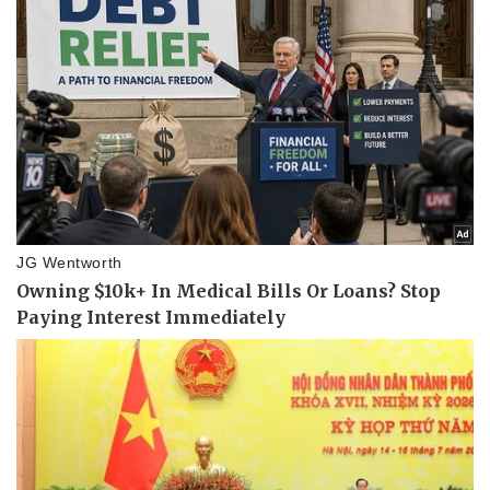
Sức khỏe
Đời sống
Dinh dưỡng - món ngon
Nhà đẹp
Cây thuốc
Blog
Sản phụ khoa
Tình yêu - Gia đình
Nhi khoa
Nam khoa
Làm đẹp - giảm cân
Phòng mạch online
Ăn sạch sống khỏe