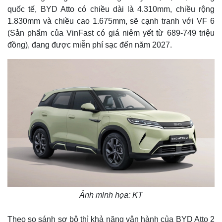
quốc tế, BYD Atto có chiều dài là 4.310mm, chiều rộng
1.830mm và chiều cao 1.675mm, sẽ cạnh tranh với VF 6
(Sản phẩm của VinFast có giá niêm yết từ 689-749 triệu
đồng), đang được miễn phí sạc đến năm 2027.
Kinh tế
Thị trường
Bất động sản
Giá vàng
Ảnh minh họa: KT
Khởi nghiệp
Tiêu dùng
Tỷ giá
Chứng khoán
Theo so sánh sơ bộ thì khả năng vận hành của BYD Atto 2