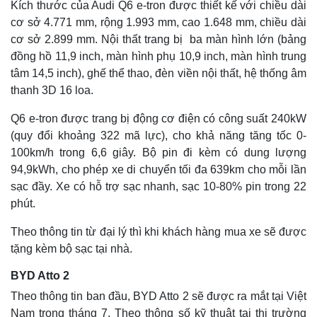
Kích thước của Audi Q6 e-tron được thiết kế với chiều dài
cơ sở 4.771 mm, rộng 1.993 mm, cao 1.648 mm, chiều dài
cơ sở 2.899 mm. Nội thất trang bị ba màn hình lớn (bảng
đồng hồ 11,9 inch, màn hình phụ 10,9 inch, màn hình trung
tâm 14,5 inch), ghế thể thao, đèn viền nội thất, hệ thống âm
thanh 3D 16 loa.
Q6 e-tron được trang bị động cơ điện có công suất 240kW
(quy đổi khoảng 322 mã lực), cho khả năng tăng tốc 0-
100km/h trong 6,6 giây. Bộ pin đi kèm có dung lượng
94,9kWh, cho phép xe di chuyển tối đa 639km cho mỗi lần
sạc đầy. Xe có hỗ trợ sạc nhanh, sạc 10-80% pin trong 22
phút.
Theo thông tin từ đại lý thì khi khách hàng mua xe sẽ được
tặng kèm bộ sạc tại nhà.
BYD Atto 2
Theo thông tin ban đầu, BYD Atto 2 sẽ được ra mắt tại Việt
Nam trong tháng 7. Theo thông số kỹ thuật tại thị trường