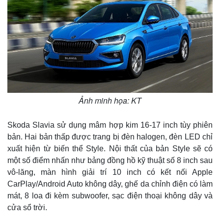
Thể thao
Ô tô - Xe máy
Bóng đá
Ô tô
Lịch thi đấu bóng đá
Xe máy
Thế giới thể thao
Tư vấn
eSports
Hậu trường
Ảnh minh họa: KT
Skoda Slavia sử dụng mâm hợp kim 16-17 inch tùy phiên
bản. Hai bản thấp được trang bị đèn halogen, đèn LED chỉ
xuất hiện từ biến thể Style. Nội thất của bản Style sẽ có
một số điểm nhấn như bảng đồng hồ kỹ thuật số 8 inch sau
vô-lăng, màn hình giải trí 10 inch có kết nối Apple
CarPlay/Android Auto không dây, ghế da chỉnh điện có làm
mát, 8 loa đi kèm subwoofer, sạc điện thoại không dây và
cửa sổ trời.