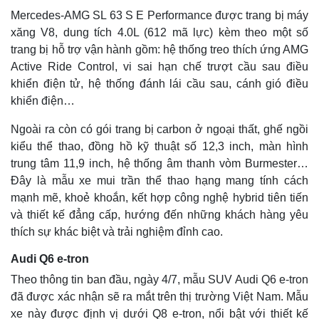
Mercedes-AMG SL 63 S E Performance được trang bị máy
xăng V8, dung tích 4.0L (612 mã lực) kèm theo một số
trang bị hỗ trợ vận hành gồm: hệ thống treo thích ứng AMG
Active Ride Control, vi sai hạn chế trượt cầu sau điều
khiển điện tử, hệ thống đánh lái cầu sau, cánh gió điều
khiển điện…
Ngoài ra còn có gói trang bị carbon ở ngoại thất, ghế ngồi
kiểu thể thao, đồng hồ kỹ thuật số 12,3 inch, màn hình
trung tâm 11,9 inch, hệ thống âm thanh vòm Burmester…
Đây là mẫu xe mui trần thể thao hạng mang tính cách
mạnh mẽ, khoẻ khoắn, kết hợp công nghệ hybrid tiên tiến
Thế giới
Multimedia
và thiết kế đẳng cấp, hướng đến những khách hàng yêu
Quan sát
Video
thích sự khác biệt và trải nghiệm đỉnh cao.
Cuộc sống đó đây
Ảnh
Hồ sơ
E-Magazine
Audi Q6 e-tron
Infographic
Theo thông tin ban đầu, ngày 4/7, mẫu SUV Audi Q6 e-tron
đã được xác nhận sẽ ra mắt trên thị trường Việt Nam. Mẫu
xe này được định vị dưới Q8 e-tron, nổi bật với thiết kế