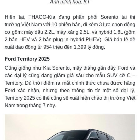
Ảnh minh họa: KT
Vụ án
Vũ khí
Tin nóng
Việt Nam
Tư vấn luật
Phân tích
Hiện tại, THACO-Kia đang phân phối Sorento tại thị
trường Việt Nam với 10 phiên bản, đi kèm 3 lựa chọn động
cơ gồm: máy dầu 2.2L, máy xăng 2.5L, và hybrid 1.6L (gồm
2 bản HEV và 2 bản plug-in hybrid PHEV). Giá bán lẻ đề
xuất dao động từ 954 triệu đến 1,399 tỷ đồng.
Ford Territory 2025
Cũng giống như Kia Sorento, mấy tháng gần đây, Ford và
các đại lý cũng đang giảm giá sâu cho mẫu SUV cỡ C –
Territory. Dù thời điểm ra mắt chính thức chưa được hãng
Ford xác nhận, nhưng theo thông tin từ một số đại lý,
Territory 2025 có thể cũng sẽ xuất hiện chào thị trường Việt
Nam trong tháng 7 này.