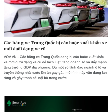
Các hãng xe Trung Quốc bị cáo buộc xuất khẩu xe
mới dưới dạng xe cũ
VOV.VN - Các hãng xe Trung Quốc đang bị cáo buộc xuất khẩu
xe mới dưới dạng xe cũ để lách luật, tăng doanh số và đẩy mạnh
tăng trưởng GDP địa phương. Dù một số lãnh đạo ngành ô tô và
truyền thông nhà nước lên án gay gắt, mô hình này vẫn đang lan
rộng và gây tranh cãi nội bộ trong nước.
Du lịch
Podcast
Tư vấn
Câu chuyện thời sự
Săn Tour
Đọc truyện đêm khuya
check-in
Cửa sổ tình yêu
Kể chuyện cho bé