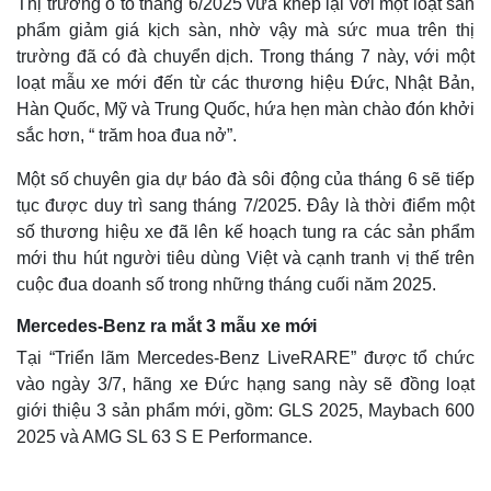
Thị trường ô tô tháng 6/2025 vừa khép lại với một loạt sản
phẩm giảm giá kịch sàn, nhờ vậy mà sức mua trên thị
trường đã có đà chuyển dịch. Trong tháng 7 này, với một
loạt mẫu xe mới đến từ các thương hiệu Đức, Nhật Bản,
Hàn Quốc, Mỹ và Trung Quốc, hứa hẹn màn chào đón khởi
sắc hơn, “ trăm hoa đua nở”.
Một số chuyên gia dự báo đà sôi động của tháng 6 sẽ tiếp
tục được duy trì sang tháng 7/2025. Đây là thời điểm một
số thương hiệu xe đã lên kế hoạch tung ra các sản phẩm
mới thu hút người tiêu dùng Việt và cạnh tranh vị thế trên
cuộc đua doanh số trong những tháng cuối năm 2025.
Mercedes-Benz ra mắt 3 mẫu xe mới
Tại “Triển lãm Mercedes-Benz LiveRARE” được tổ chức
vào ngày 3/7, hãng xe Đức hạng sang này sẽ đồng loạt
giới thiệu 3 sản phẩm mới, gồm: GLS 2025, Maybach 600
2025 và AMG SL 63 S E Performance.