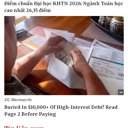
Văn hóa
Giải trí
Sân khấu - Điện ảnh
Nghệ sĩ
Văn học
Thời trang
Âm nhạc
Sao Việt
Di sản