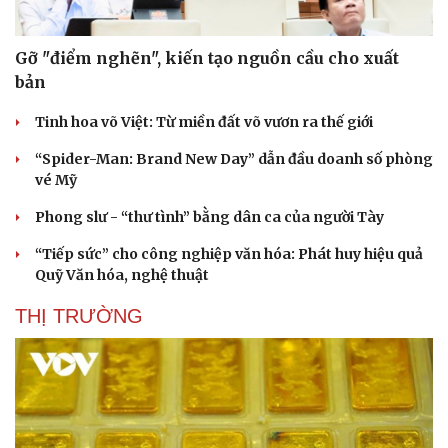
Gỡ "điểm nghẽn", kiến tạo nguồn cầu cho xuất
bản
Tinh hoa võ Việt: Từ miền đất võ vươn ra thế giới
“Spider-Man: Brand New Day” dẫn đầu doanh số phòng
vé Mỹ
Phong slư - “thư tình” bằng dân ca của người Tày
“Tiếp sức” cho công nghiệp văn hóa: Phát huy hiệu quả
Quỹ Văn hóa, nghệ thuật
THỊ TRƯỜNG