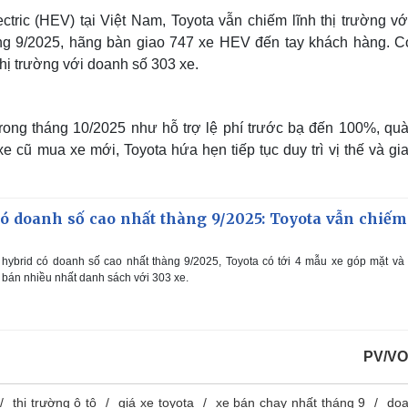
tric (HEV) tại Việt Nam, Toyota vẫn chiếm lĩnh thị trường vớ
ng 9/2025, hãng bàn giao 747 xe HEV đến tay khách hàng. Co
thị trường với doanh số 303 xe.
rong tháng 10/2025 như hỗ trợ lệ phí trước bạ đến 100%, quà
xe cũ mua xe mới, Toyota hứa hẹn tiếp tục duy trì vị thế và gi
có doanh số cao nhất thàng 9/2025: Toyota vẫn chiếm
hybrid có doanh số cao nhất thàng 9/2025, Toyota có tới 4 mẫu xe góp mặt v
 bán nhiều nhất danh sách với 303 xe.
PV/VO
thị trường ô tô
giá xe toyota
xe bán chạy nhất tháng 9
doa