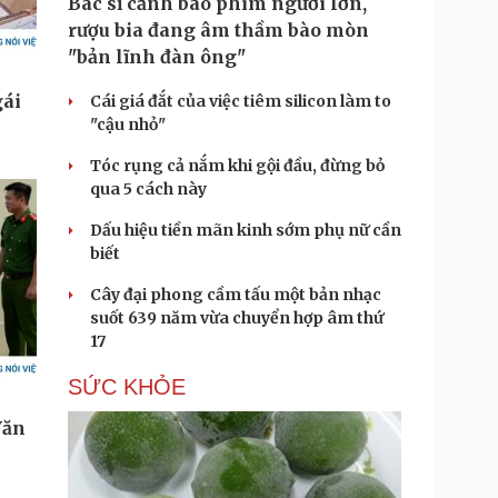
Bác sĩ cảnh báo phim người lớn,
rượu bia đang âm thầm bào mòn
"bản lĩnh đàn ông"
Cái giá đắt của việc tiêm silicon làm to
"cậu nhỏ"
Tóc rụng cả nắm khi gội đầu, đừng bỏ
qua 5 cách này
Dấu hiệu tiền mãn kinh sớm phụ nữ cần
biết
Cây đại phong cầm tấu một bản nhạc
suốt 639 năm vừa chuyển hợp âm thứ
17
SỨC KHỎE