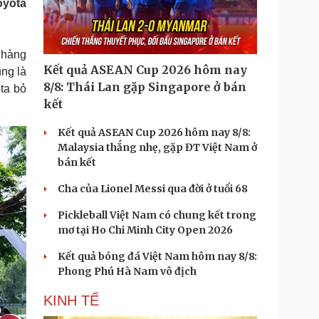
oyota
Doanh nghiệp 24h
Tin Công nghệ
Doanh nhân
Trải nghiệm
ì cộng đồng
Chuyển đổi số
 hàng
Kết quả ASEAN Cup 2026 hôm nay
ng là
u lịch
Podcast
8/8: Thái Lan gặp Singapore ở bán
ta bỏ
Tư vấn
Câu chuyện thời sự
kết
Săn Tour
Đọc truyện đêm khuya
heck-in
Cửa sổ tình yêu
Kết quả ASEAN Cup 2026 hôm nay 8/8:
Kể chuyện cho bé
Malaysia thắng nhẹ, gặp ĐT Việt Nam ở
Hạt giống tâm hồn
bán kết
Cha của Lionel Messi qua đời ở tuổi 68
Pickleball Việt Nam có chung kết trong
mơ tại Ho Chi Minh City Open 2026
Kết quả bóng đá Việt Nam hôm nay 8/8:
Phong Phú Hà Nam vô địch
KINH TẾ