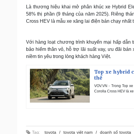
Là thương hiệu khai mở phân khúc xe Hybrid Elec
58% thị phần (9 tháng của năm 2025). Riêng thá
Cross HEV là mẫu xe xăng lai điện bán chạy nhất 
Với hàng loạt chương trình khuyến mại hấp dẫn t
bảo hiểm thân vỏ, hỗ trợ lãi suất vay, ưu đãi bán 
niềm tin yêu trong lòng khách hàng Việt.
Top xe hybrid 
thế
VOV.VN - Trong Top xe 
Corolla Cross HEV là xe
Tag:
toyota
toyota việt nam
doanh số toyota