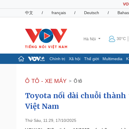
VO
中文
/
français
/
Deutsch
/
Bahas
30°C
Hà Nội
Chính trị
Xã hội
Thế giới
Multimedia
K
Chính trị
Xã hội
Đảng
Tin 24h
Ô TÔ - XE MÁY
Ô tô
Tổ chức nhân sự
Dự báo thời tiết
Quốc hội
Giáo dục
Toyota nối dài chuỗi thành
Nhận diện sự thật
Dấu ấn VOV
Việc làm
Việt Nam
Biển đảo
Pháp luật
Quân sự - Quốc phòng
Thứ Sáu, 11:29, 17/10/2025
Vụ án
Vũ khí