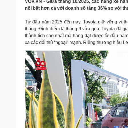
VOV.VN - Giữa tháng 10/2025, các hãng xe hàn
Tin nóng
Việt Nam
nổi bật hơn cả với doanh số tăng 36% so với t
Tư vấn luật
Phân tích
Từ đầu năm 2025 đến nay, Toyota giữ vững vị th
tháng. Đỉnh điểm là tháng 9 vừa qua, Toyota đã g
Sức khỏe
Đời sống
thành tích cao nhất mà hãng đạt được từ đầu năm
Dinh dưỡng - món ngon
Nhà đẹp
xa các đối thủ “ngoại” mạnh. Riêng thương hiệu Le
Cây thuốc
Blog
Sản phụ khoa
Tình yêu - Gia đình
Nhi khoa
Nam khoa
Làm đẹp - giảm cân
Phòng mạch online
Ăn sạch sống khỏe
Cải chính