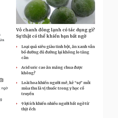
Vỏ chanh đông lạnh có tác dụng gì?
ả
Sự thật có thể khiến bạn bất ngờ
hứa
Loại quả siêu giàu tinh bột, ăn xanh vẫn
bổ dưỡng đủ đường lại không lo tăng
cân
Acid uric cao ăn măng chua được
không?
Loài hoa khiến người mê, kẻ “sợ” mỗi
t ngờ
mùa thu là vị thuốc trong y học cổ
truyền
ng
9 lợi ích khiến nhiều người bất ngờ từ
thịt ếch