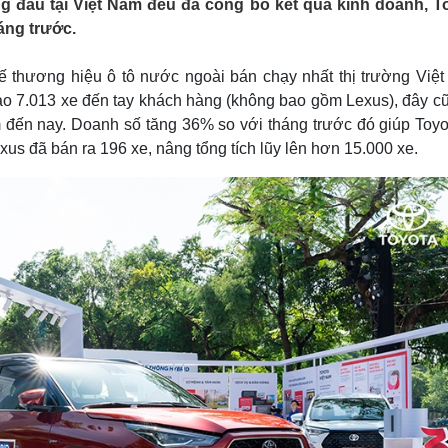
g đầu tại Việt Nam đều đã công bố kết quả kinh doanh, T
Lịch thi đấu bóng đá
Xe máy
háng trước.
Thế giới thể thao
Tư vấn
eSports
V
Hậu trường
ế thương hiệu ô tô nước ngoài bán chạy nhất thị trường Việt
iao 7.013 xe đến tay khách hàng (không bao gồm Lexus), đây cũ
Văn hóa
Giải trí
D
 đến nay. Doanh số tăng 36% so với tháng trước đó giúp Toyo
Sân khấu - Điện ảnh
Nghệ sĩ
xus đã bán ra 196 xe, nâng tổng tích lũy lên hơn 15.000 xe.
Văn học
Thời trang
Âm nhạc
Sao Việt
c
Di sản