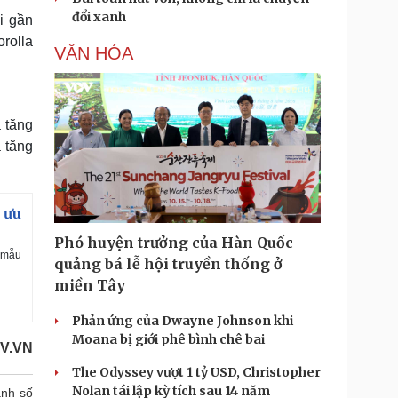
đổi xanh
i gần
rolla
VĂN HÓA
 tặng
a tăng
 ưu
Phó huyện trưởng của Hàn Quốc
à mẫu
quảng bá lễ hội truyền thống ở
miền Tây
Phản ứng của Dwayne Johnson khi
Moana bị giới phê bình chê bai
V.VN
The Odyssey vượt 1 tỷ USD, Christopher
Nolan tái lập kỳ tích sau 14 năm
nh số