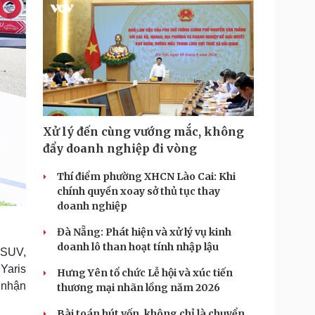
Xử lý đến cùng vướng mắc, không
đẩy doanh nghiệp đi vòng
Thí điểm phường XHCN Lào Cai: Khi
chính quyền xoay sở thủ tục thay
doanh nghiệp
Đà Nẵng: Phát hiện và xử lý vụ kinh
doanh lô than hoạt tính nhập lậu
-SUV,
 Yaris
Hưng Yên tổ chức Lễ hội và xúc tiến
 nhận
thương mại nhãn lồng năm 2026
Bài toán hút vốn, không chỉ là chuyển