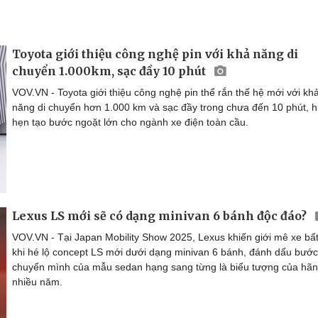
Toyota giới thiệu công nghệ pin với khả năng di
chuyển 1.000km, sạc đầy 10 phút
VOV.VN - Toyota giới thiệu công nghệ pin thể rắn thế hệ mới với kh
năng di chuyển hơn 1.000 km và sạc đầy trong chưa đến 10 phút, 
hẹn tạo bước ngoặt lớn cho ngành xe điện toàn cầu.
Lexus LS mới sẽ có dạng minivan 6 bánh độc đáo?
VOV.VN - Tại Japan Mobility Show 2025, Lexus khiến giới mê xe bấ
khi hé lộ concept LS mới dưới dạng minivan 6 bánh, đánh dấu bước
chuyển mình của mẫu sedan hạng sang từng là biểu tượng của hã
nhiều năm.