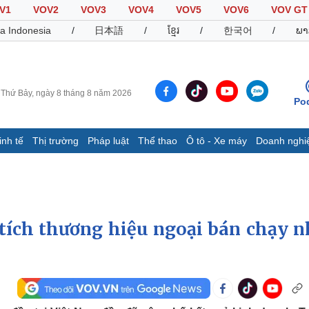
V1
VOV2
VOV3
VOV4
VOV5
VOV6
VOV GT
a Indonesia
/
日本語
/
ខ្មែរ
/
한국어
/
ພາ
Thứ Bảy, ngày 8 tháng 8 năm 2026
Po
inh tế
Thị trường
Pháp luật
Thể thao
Ô tô - Xe máy
Doanh nghi
Thế giới
Multimedia
K
Quan sát
Video
B
Cuộc sống đó đây
Ảnh
K
Hồ sơ
E-Magazine
 tích thương hiệu ngoại bán chạy n
Infographic
Thể thao
Ô tô - Xe máy
D
Bóng đá
Ô tô
T