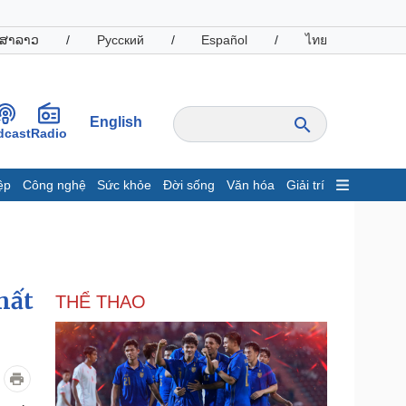
ສາລາວ
/
Русский
/
Español
/
ไทย
English
dcast
Radio
ệp
Công nghệ
Sức khỏe
Đời sống
Văn hóa
Giải trí
inh tế
Thị trường
ất động sản
Giá vàng
hởi nghiệp
Tiêu dùng
Tỷ giá
hất
THỂ THAO
Chứng khoán
Giá cà phê
oanh nghiệp
Công nghệ
hông tin doanh nghiệp
Sành điệu