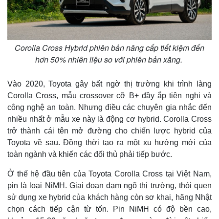
Giá cà phê
Corolla Cross Hybrid phiên bản nâng cấp tiết kiệm đến
hơn 50% nhiên liệu so với phiên bản xăng.
Vào 2020, Toyota gây bất ngờ thị trường khi trình làng
Corolla Cross, mẫu crossover cỡ B+ đầy ắp tiện nghi và
công nghệ an toàn. Nhưng điều các chuyên gia nhắc đến
nhiều nhất ở mẫu xe này là động cơ hybrid. Corolla Cross
trở thành cái tên mở đường cho chiến lược hybrid của
Toyota về sau. Đồng thời tạo ra một xu hướng mới của
toàn ngành và khiến các đối thủ phải tiếp bước.
Ở thế hệ đầu tiên của Toyota Corolla Cross tại Việt Nam,
pin là loại NiMH. Giai đoạn dạm ngõ thị trường, thói quen
sử dụng xe hybrid của khách hàng còn sơ khai, hãng Nhật
chọn cách tiếp cận từ tốn. Pin NiMH có độ bền cao,