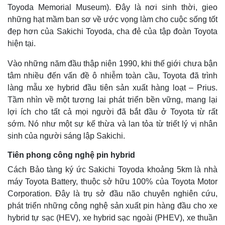
Toyoda Memorial Museum). Đây là nơi sinh thời, gieo
những hạt mầm ban sơ về ước vọng làm cho cuộc sống tốt
đẹp hơn của Sakichi Toyoda, cha đẻ của tập đoàn Toyota
hiện tại.
Vào những năm đầu thập niên 1990, khi thế giới chưa bận
tâm nhiều đến vấn đề ô nhiễm toàn cầu, Toyota đã trình
làng mẫu xe hybrid đầu tiên sản xuất hàng loạt – Prius.
Tầm nhìn về một tương lai phát triển bền vững, mang lại
lợi ích cho tất cả mọi người đã bắt đầu ở Toyota từ rất
sớm. Nó như một sự kế thừa và lan tỏa từ triết lý vị nhân
sinh của người sáng lập Sakichi.
Tiên phong công nghệ pin hybrid
Cách Bảo tàng ký ức Sakichi Toyoda khoảng 5km là nhà
máy Toyota Battery, thuộc sở hữu 100% của Toyota Motor
Corporation. Đây là trụ sở đầu não chuyên nghiên cứu,
phát triển những công nghệ sản xuất pin hàng đầu cho xe
hybrid tự sạc (HEV), xe hybrid sạc ngoài (PHEV), xe thuần