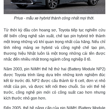
Prius - mẫu xe hybrid thành công nhất mọi thời.
Từ thời kỳ đầu còn hoang sơ, Toyota tiếp tục nghiên cứu
để biến công nghệ sản xuất, chế tạo pin hybrid trở thành
một trong những vũ khí quan trọng nhất của hãng. Nếu chỉ
tính riêng mảng xe hybrid và công nghệ chế tạo pin,
thương hiệu Nhật luôn là một trong những cái tên được
nhắc đến nhiều nhất trong ngành công nghiệp ô tô.
Năm 2003, pin NiMH thế hệ thứ hai (Battery Module NP2)
Thế giới
Multimedia
được Toyota trình làng dựa trên những kinh nghiệm đúc
Quan sát
Video
kết từ trước đó. NP2 được cấu thành từ 6 cell, đơn vị nhỏ
Cuộc sống đó đây
Ảnh
nhất của pin, và được kết nối theo chuỗi. So với thế hệ
Hồ sơ
E-Magazine
Infographic
trước, công nghệ pin mới có công suất cao hơn nhưng
kích thước nhỏ gọn hơn.
Đến 2005, thế hệ nâng cấp của pin NiMH (Battery Module