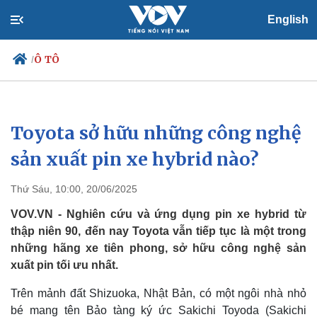
English
Ô TÔ
/
Toyota sở hữu những công nghệ
Chính trị
Xã hội
Đảng
Tin 24h
sản xuất pin xe hybrid nào?
Tổ chức nhân sự
Dự báo thời tiết
Quốc hội
Giáo dục
Thứ Sáu, 10:00, 20/06/2025
Nhận diện sự thật
Dấu ấn VOV
Việc làm
VOV.VN - Nghiên cứu và ứng dụng pin xe hybrid từ
Biển đảo
thập niên 90, đến nay Toyota vẫn tiếp tục là một trong
những hãng xe tiên phong, sở hữu công nghệ sản
xuất pin tối ưu nhất.
Trên mảnh đất Shizuoka, Nhật Bản, có một ngôi nhà nhỏ
bé mang tên Bảo tàng ký ức Sakichi Toyoda (Sakichi