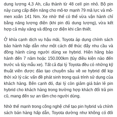
Vụ án
Vũ khí
dung lượng 4,3 Ah, cấu thành từ 48 cell pin nhỏ. Bộ pin
Tin nóng
Việt Nam
này cung cấp điện năng cho mô-tơ mạnh 79 mã lực và mô-
Tư vấn luật
Phân tích
men xoắn 141 Nm. Xe nhờ thế có thể vừa vận hành chỉ
bằng năng lượng điện (khi pin đủ dung lượng), vừa kết
hợp cả máy xăng và động cơ điện khi cần thiết.
Ở khía cạnh dịch vụ hậu mãi, Toyota áp dụng chính sách
bảo hành hấp dẫn như một cách để thúc đẩy nhu cầu và
đồng hành cùng người dùng xe hybrid. Hiện hãng bảo
hành đến 7 năm hoặc 150.000km (tùy điều kiện nào đến
trước và tùy mẫu xe). Tất cả đại lý Toyota đều có những kỹ
thuật viên được đào tạo chuyên sâu về xe hybrid để kịp
thời xử lý các vấn đề phát sinh trong quá trình sử dụng của
khách hàng. Bên cạnh đó, đại lý còn giảm giá bán lẻ pin
hybrid cho khách hàng trong trường hợp khách đổi trả pin
cũ, mang đến sự an tâm cho người dùng.
Nhờ thế mạnh trong công nghệ chế tạo pin hybrid và chính
sách bán hàng hấp dẫn, Toyota dường như không có đối