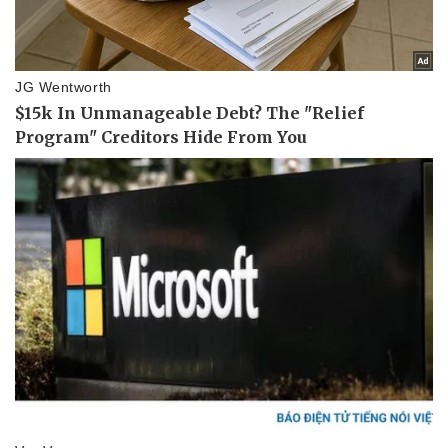
Doanh nghiệp
Công nghệ
Thông tin doanh nghiệp
Sành điệu
Doanh nghiệp 24h
Tin Công nghệ
Doanh nhân
Trải nghiệm
Vì cộng đồng
Chuyển đổi số