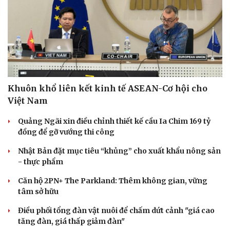
Khuôn khổ liên kết kinh tế ASEAN-Cơ hội cho
Việt Nam
Quảng Ngãi xin điều chỉnh thiết kế cầu Ia Chim 169 tỷ
đồng để gỡ vướng thi công
Nhật Bản đặt mục tiêu “khủng” cho xuất khẩu nông sản
- thực phẩm
Căn hộ 2PN+ The Parkland: Thêm không gian, vững
Du lịch
Podcast
tâm sở hữu
Tư vấn
Câu chuyện thời sự
Săn Tour
Đọc truyện đêm khuya
Điều phối tổng đàn vật nuôi để chấm dứt cảnh "giá cao
check-in
Cửa sổ tình yêu
tăng đàn, giá thấp giảm đàn"
Kể chuyện cho bé