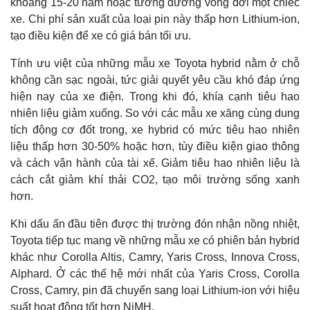
khoảng 15-20 năm hoặc tương đương vòng đời một chiếc
xe. Chi phí sản xuất của loại pin này thấp hơn Lithium-ion,
tạo điều kiện để xe có giá bán tối ưu.
Tính ưu việt của những mẫu xe Toyota hybrid nằm ở chỗ
không cần sạc ngoài, tức giải quyết yêu cầu khó đáp ứng
hiện nay của xe điện. Trong khi đó, khía cạnh tiêu hao
nhiên liệu giảm xuống. So với các mẫu xe xăng cùng dung
tích động cơ đốt trong, xe hybrid có mức tiêu hao nhiên
liệu thấp hơn 30-50% hoặc hơn, tùy điều kiện giao thông
và cách vận hành của tài xế. Giảm tiêu hao nhiên liệu là
cách cắt giảm khí thải CO2, tạo môi trường sống xanh
hơn.
Khi dấu ấn đầu tiên được thị trường đón nhận nồng nhiệt,
Toyota tiếp tục mang về những mẫu xe có phiên bản hybrid
khác như Corolla Altis, Camry, Yaris Cross, Innova Cross,
Alphard. Ở các thế hệ mới nhất của Yaris Cross, Corolla
Cross, Camry, pin đã chuyển sang loại Lithium-ion với hiệu
suất hoạt động tốt hơn NiMH.