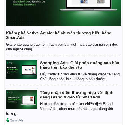
Thể thao
Ô tô - Xe máy
Bóng đá
Ô tô
Lịch thi đấu bóng đá
Xe máy
Thế giới thể thao
Tư vấn
eSports
Khám phá Native Article: kể chuyện thương hiệu bằng
Hậu trường
SmartAds
Giải pháp quảng cáo liền mạch với bài viết, hòa vào trải nghiệm đọc
của người dùng.
Shopping Ads: Giải pháp quảng cáo bán
hàng trên báo điện tử
Đẩy traffic từ báo điện tử về thẳng website riêng.
Chủ động chốt đơn, không lo phụ thuộc.
Tăng nhận diện thương hiệu với định
dạng Brand Video từ SmartAds
Hướng dẫn từng bước tạo chiến dịch Brand
Video Ads, chọn mục tiêu và target đúng đối
tượng.