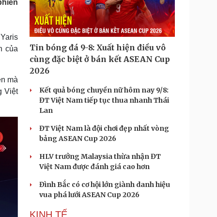
phiên
Doanh nghiệp 24h
Tin Công nghệ
Doanh nhân
Trải nghiệm
ì cộng đồng
Chuyển đổi số
Yaris
Tin bóng đá 9-8: Xuất hiện điều vô
n của
u lịch
Podcast
cùng đặc biệt ở bán kết ASEAN Cup
Tư vấn
Câu chuyện thời sự
2026
Săn Tour
Đọc truyện đêm khuya
ện mà
heck-in
Cửa sổ tình yêu
Kết quả bóng chuyền nữ hôm nay 9/8:
 Việt
Kể chuyện cho bé
ĐT Việt Nam tiếp tục thua nhanh Thái
Hạt giống tâm hồn
Lan
ĐT Việt Nam là đội chơi đẹp nhất vòng
bảng ASEAN Cup 2026
HLV trưởng Malaysia thừa nhận ĐT
Việt Nam được đánh giá cao hơn
Đình Bắc có cơ hội lớn giành danh hiệu
vua phá lưới ASEAN Cup 2026
KINH TẾ