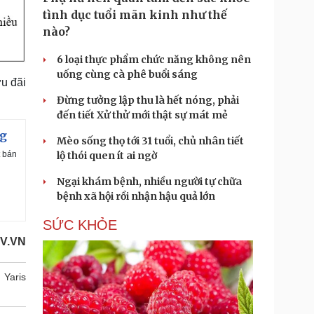
tình dục tuổi mãn kinh như thế
nào?
6 loại thực phẩm chức năng không nên
uống cùng cà phê buổi sáng
u đãi
Đừng tưởng lập thu là hết nóng, phải
đến tiết Xử thử mới thật sự mát mẻ
ng
Mèo sống thọ tới 31 tuổi, chủ nhân tiết
lộ thói quen ít ai ngờ
t bán
Ngại khám bệnh, nhiều người tự chữa
bệnh xã hội rồi nhận hậu quả lớn
SỨC KHỎE
V.VN
Yaris