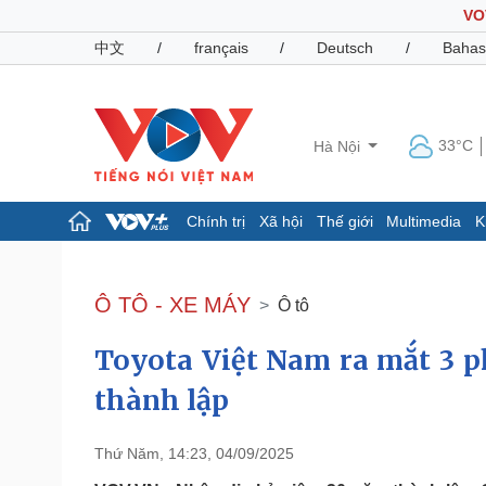
VO
中文
/
français
/
Deutsch
/
Bahas
33°C
Hà Nội
Chính trị
Xã hội
Thế giới
Multimedia
K
Chính trị
Xã hội
Đảng
Tin 24h
Ô TÔ - XE MÁY
Ô tô
Tổ chức nhân sự
Dự báo thời tiết
Quốc hội
Giáo dục
Toyota Việt Nam ra mắt 3 p
Nhận diện sự thật
Dấu ấn VOV
Việc làm
thành lập
Biển đảo
Pháp luật
Quân sự - Quốc phòng
Thứ Năm, 14:23, 04/09/2025
Vụ án
Vũ khí