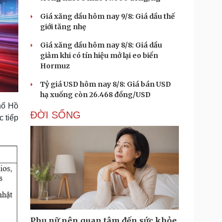
Giá xăng dầu hôm nay 9/8: Giá dầu thế
giới tăng nhẹ
Giá xăng dầu hôm nay 8/8: Giá dầu
giảm khi có tín hiệu mở lại eo biển
Hormuz
Tỷ giá USD hôm nay 8/8: Giá bán USD
hạ xuống còn 26.468 đồng/USD
hố Hồ
ĐỜI SỐNG
 tiếp
Phụ nữ nên quan tâm đến sức khỏe