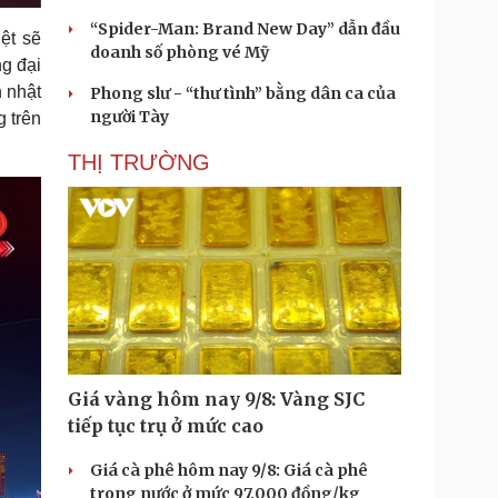
“Spider-Man: Brand New Day” dẫn đầu
ệt sẽ
doanh số phòng vé Mỹ
ng đại
h nhật
Phong slư - “thư tình” bằng dân ca của
người Tày
g trên
THỊ TRƯỜNG
Giá vàng hôm nay 9/8: Vàng SJC
tiếp tục trụ ở mức cao
Giá cà phê hôm nay 9/8: Giá cà phê
trong nước ở mức 97.000 đồng/kg