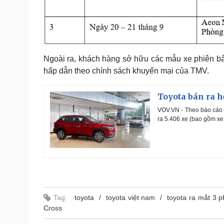
Ngoài ra, khách hàng sở hữu các mẫu xe phiên bả
hấp dẫn theo chính sách khuyến mại của TMV.
Toyota bán ra h
VOV.VN - Theo báo cáo 
ra 5.406 xe (bao gồm xe
Tag:
toyota
toyota việt nam
toyota ra mắt 3 p
Cross