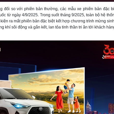
g đổi so với phiên bản thường, các mẫu xe phiên bản đặc bi
quốc từ ngày 4/9/2025. Trong suốt tháng 9/2025, toàn bộ hệ thố
ự kiện ra mắt phiên bản đặc biệt kết hợp chương trình mừng sin
khí sôi động và gắn kết, lan tỏa tinh thần tri ân tới khách hàn