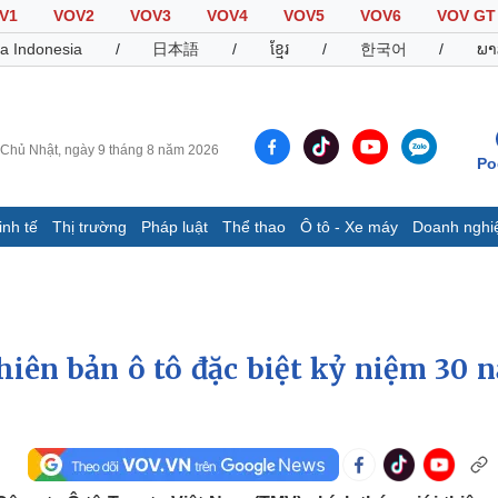
V1
VOV2
VOV3
VOV4
VOV5
VOV6
VOV GT
a Indonesia
/
日本語
/
ខ្មែរ
/
한국어
/
ພາ
Chủ Nhật, ngày 9 tháng 8 năm 2026
Po
inh tế
Thị trường
Pháp luật
Thể thao
Ô tô - Xe máy
Doanh nghi
Thế giới
Multimedia
K
Quan sát
Video
B
Cuộc sống đó đây
Ảnh
K
Hồ sơ
E-Magazine
hiên bản ô tô đặc biệt kỷ niệm 30 
Infographic
Thể thao
Ô tô - Xe máy
D
Bóng đá
Ô tô
T