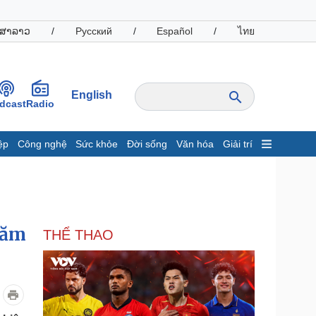
ສາລາວ
/
Русский
/
Español
/
ไทย
English
dcast
Radio
ệp
Công nghệ
Sức khỏe
Đời sống
Văn hóa
Giải trí
inh tế
Thị trường
ất động sản
Giá vàng
hởi nghiệp
Tiêu dùng
Tỷ giá
năm
THỂ THAO
Chứng khoán
Giá cà phê
oanh nghiệp
Công nghệ
hông tin doanh nghiệp
Sành điệu