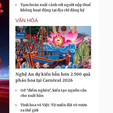
Tạm hoãn xuất cảnh với người nộp thuế
không hoạt động tại địa chỉ đăng ký
VĂN HÓA
Nghệ An dự kiến bắn hơn 2.500 quả
pháo hoa tại Carnival 2026
Gỡ "điểm nghẽn", kiến tạo nguồn cầu
cho xuất bản
Tinh hoa võ Việt: Từ miền đất võ vươn
ra thế giới