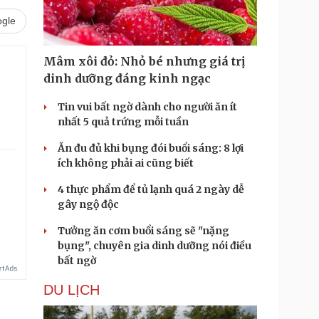
gle
Mâm xôi đỏ: Nhỏ bé nhưng giá trị
dinh dưỡng đáng kinh ngạc
Tin vui bất ngờ dành cho người ăn ít
nhất 5 quả trứng mỗi tuần
Ăn đu đủ khi bụng đói buổi sáng: 8 lợi
ích không phải ai cũng biết
4 thực phẩm để tủ lạnh quá 2 ngày dễ
.
gây ngộ độc
Tưởng ăn cơm buổi sáng sẽ "nặng
bụng", chuyên gia dinh dưỡng nói điều
bất ngờ
DU LỊCH