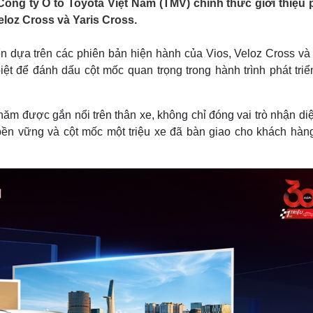
ông ty Ô tô Toyota Việt Nam (TMV) chính thức giới thiệu 
Lịch thi đấu bóng đá
Xe máy
eloz Cross và Yaris Cross.
Thế giới thể thao
Tư vấn
eSports
V
Hậu trường
n dựa trên các phiên bản hiện hành của Vios, Veloz Cross và 
 để đánh dấu cột mốc quan trọng trong hành trình phát triể
Văn hóa
Giải trí
D
Sân khấu - Điện ảnh
Nghệ sĩ
Văn học
Thời trang
năm được gắn nổi trên thân xe, không chỉ đóng vai trò nhận di
Âm nhạc
Sao Việt
c
 bền vững và cột mốc một triệu xe đã bàn giao cho khách hàng
Di sản