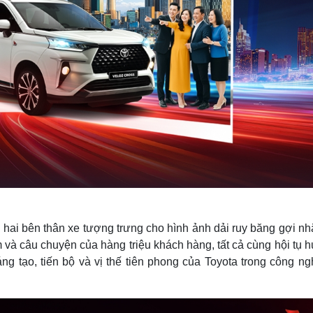
 hai bên thân xe tượng trưng cho hình ảnh dải ruy băng gợi nh
 và câu chuyện của hàng triệu khách hàng, tất cả cùng hội tụ
ng tạo, tiến bộ và vị thế tiên phong của Toyota trong công ng