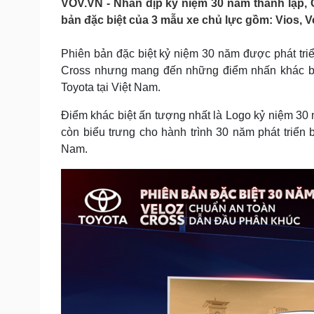
VOV.VN - Nhân dịp kỷ niệm 30 năm thành lập, C
Tin nóng
Việt Nam
bản đặc biệt của 3 mẫu xe chủ lực gồm: Vios, V
Tư vấn luật
Phân tích
Phiên bản đặc biệt kỷ niệm 30 năm được phát triể
Cross nhưng mang đến những điểm nhấn khác biệt
Sức khỏe
Đời sống
Toyota tại Việt Nam.
Dinh dưỡng - món ngon
Nhà đẹp
Cây thuốc
Blog
Điểm khác biệt ấn tượng nhất là Logo kỷ niệm 30 
Sản phụ khoa
Tình yêu - Gia đình
còn biểu trưng cho hành trình 30 năm phát triển
Nhi khoa
Nam.
Nam khoa
Làm đẹp - giảm cân
Phòng mạch online
Ăn sạch sống khỏe
Cải chính