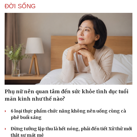
ĐỜI SỐNG
Phụ nữ nên quan tâm đến sức khỏe tình dục tuổi
mãn kinh như thế nào?
Du lịch
Podcast
6 loại thực phẩm chức năng không nên uống cùng cà
Tư vấn
Câu chuyện thời sự
phê buổi sáng
Săn Tour
Đọc truyện đêm khuya
Đừng tưởng lập thu là hết nóng, phải đến tiết Xử thử mới
check-in
Cửa sổ tình yêu
thật sự mát mẻ
Kể chuyện cho bé