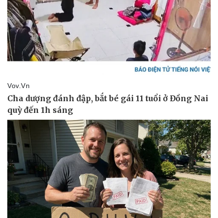
Thể thao
Ô tô - Xe máy
Bóng đá
Ô tô
Lịch thi đấu bóng đá
Xe máy
Thế giới thể thao
Tư vấn
eSports
Hậu trường