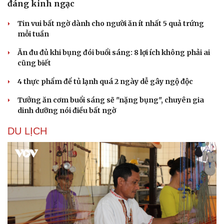
đáng kinh ngạc
Tin vui bất ngờ dành cho người ăn ít nhất 5 quả trứng
mỗi tuần
Ăn đu đủ khi bụng đói buổi sáng: 8 lợi ích không phải ai
cũng biết
4 thực phẩm để tủ lạnh quá 2 ngày dễ gây ngộ độc
Tưởng ăn cơm buổi sáng sẽ "nặng bụng", chuyên gia
dinh dưỡng nói điều bất ngờ
DU LỊCH