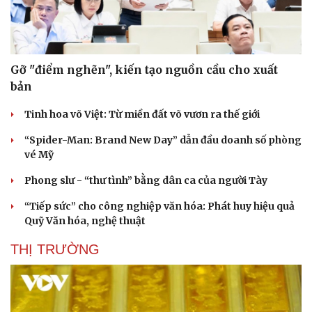
Gỡ "điểm nghẽn", kiến tạo nguồn cầu cho xuất
bản
Tinh hoa võ Việt: Từ miền đất võ vươn ra thế giới
“Spider-Man: Brand New Day” dẫn đầu doanh số phòng
vé Mỹ
Phong slư - “thư tình” bằng dân ca của người Tày
“Tiếp sức” cho công nghiệp văn hóa: Phát huy hiệu quả
Quỹ Văn hóa, nghệ thuật
THỊ TRƯỜNG