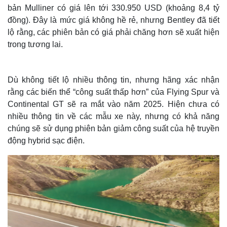
bản Mulliner có giá lên tới 330.950 USD (khoảng 8,4 tỷ
đồng). Đây là mức giá không hề rẻ, nhưng Bentley đã tiết
lộ rằng, các phiên bản có giá phải chăng hơn sẽ xuất hiện
trong tương lai.
Dù không tiết lộ nhiều thông tin, nhưng hãng xác nhận
rằng các biến thể “công suất thấp hơn” của Flying Spur và
Continental GT sẽ ra mắt vào năm 2025. Hiện chưa có
nhiều thông tin về các mẫu xe này, nhưng có khả năng
chúng sẽ sử dụng phiên bản giảm công suất của hệ truyền
động hybrid sạc điện.
Thế giới
Multimedia
Quan sát
Video
Cuộc sống đó đây
Ảnh
Hồ sơ
E-Magazine
Infographic