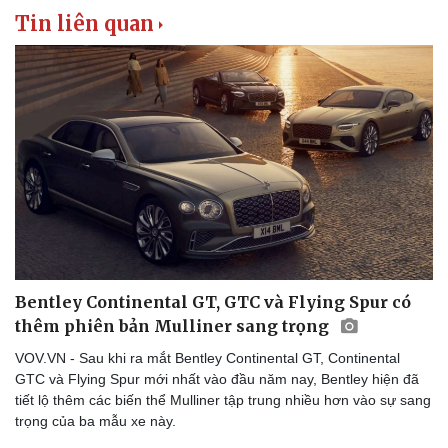
Tin liên quan
Doanh nghiệp
Công nghệ
Thông tin doanh nghiệp
Sành điệu
Doanh nghiệp 24h
Tin Công nghệ
Doanh nhân
Trải nghiệm
Vì cộng đồng
Chuyển đổi số
Bentley Continental GT, GTC và Flying Spur có
thêm phiên bản Mulliner sang trọng
VOV.VN - Sau khi ra mắt Bentley Continental GT, Continental
GTC và Flying Spur mới nhất vào đầu năm nay, Bentley hiện đã
tiết lộ thêm các biến thể Mulliner tập trung nhiều hơn vào sự sang
trọng của ba mẫu xe này.