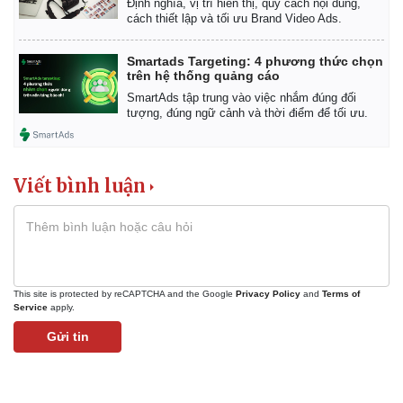
Định nghĩa, vị trí hiển thị, quy cách nội dung,
Vụ án
Vũ khí
cách thiết lập và tối ưu Brand Video Ads.
Tin nóng
Việt Nam
Tư vấn luật
Phân tích
Smartads Targeting: 4 phương thức chọn
trên hệ thống quảng cáo
SmartAds tập trung vào việc nhắm đúng đối
tượng, đúng ngữ cảnh và thời điểm để tối ưu.
Viết bình luận
This site is protected by reCAPTCHA and the Google
Privacy Policy
and
Terms of
Service
apply.
Gửi tin