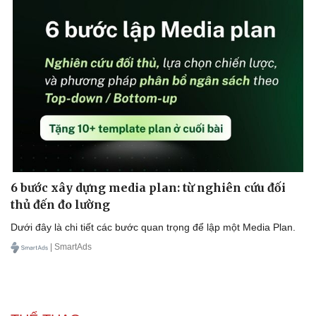
Sức khỏe
Đời sống
Dinh dưỡng - món ngon
Nhà đẹp
Cây thuốc
Blog
Sản phụ khoa
Tình yêu - Gia đình
Nhi khoa
Nam khoa
6 bước xây dựng media plan: từ nghiên cứu đối
Làm đẹp - giảm cân
thủ đến đo lường
Phòng mạch online
Dưới đây là chi tiết các bước quan trọng để lập một Media Plan.
Ăn sạch sống khỏe
| SmartAds