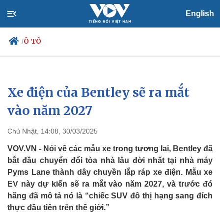
English
Ô TÔ
/
Xe điện của Bentley sẽ ra mắt
Chính trị
Xã hội
Đảng
Tin 24h
vào năm 2027
Tổ chức nhân sự
Dự báo thời tiết
Quốc hội
Giáo dục
Chủ Nhật, 14:08, 30/03/2025
Nhận diện sự thật
Dấu ấn VOV
Việc làm
VOV.VN - Nói về các mẫu xe trong tương lai, Bentley đã
Biển đảo
bắt đầu chuyển đổi tòa nhà lâu đời nhất tại nhà máy
Pyms Lane thành dây chuyền lắp ráp xe điện. Mẫu xe
EV này dự kiến sẽ ra mắt vào năm 2027, và trước đó
hãng đã mô tả nó là “chiếc SUV đô thị hạng sang đích
thực đầu tiên trên thế giới.”