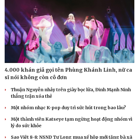
4.000 khán giả gọi tên Phùng Khánh Linh, nữ ca
sĩ nói không còn cô đơn
Thuận Nguyễn nhảy trên giày bọc lửa, Đinh Mạnh Ninh
thắng trận xóa thẻ
Một nhóm nhạc K-pop duy trì sức hút trong bao lâu?
Một thành viên Katseye tạm ngừng hoạt động nhóm vì
lý do sức khỏe
Sao Việt 8-8: NSND Tự Long mua xế hộp mới tặng bà xã