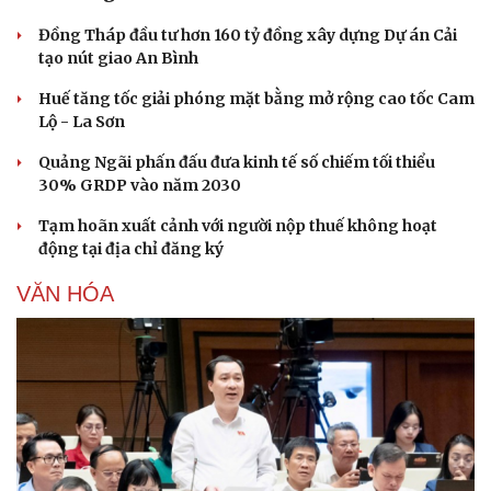
Đồng Tháp đầu tư hơn 160 tỷ đồng xây dựng Dự án Cải
tạo nút giao An Bình
Huế tăng tốc giải phóng mặt bằng mở rộng cao tốc Cam
Lộ - La Sơn
Quảng Ngãi phấn đấu đưa kinh tế số chiếm tối thiểu
30% GRDP vào năm 2030
Tạm hoãn xuất cảnh với người nộp thuế không hoạt
động tại địa chỉ đăng ký
VĂN HÓA
Văn hóa
Giải trí
Sân khấu - Điện ảnh
Nghệ sĩ
Văn học
Thời trang
Âm nhạc
Sao Việt
Di sản