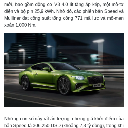
mới, bao gồm động cơ V8 4.0 lít tăng áp kép, một mô-tơ
điện và bộ pin 25,9 kWh. Nhờ đó, các phiên bản Speed và
Mulliner đạt công suất tổng cộng 771 mã lực và mô-men
xoắn 1.000 Nm.
Những con số này rất ấn tượng, nhưng giá khởi điểm của
bản Speed là 306.250 USD (khoảng 7,8 tỷ đồng), trong khi