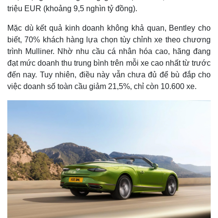
triệu EUR (khoảng 9,5 nghìn tỷ đồng).
Mặc dù kết quả kinh doanh không khả quan, Bentley cho
biết, 70% khách hàng lựa chọn tùy chỉnh xe theo chương
trình Mulliner. Nhờ nhu cầu cá nhân hóa cao, hãng đang
đạt mức doanh thu trung bình trên mỗi xe cao nhất từ trước
đến nay. Tuy nhiên, điều này vẫn chưa đủ để bù đắp cho
việc doanh số toàn cầu giảm 21,5%, chỉ còn 10.600 xe.
Kinh tế
Thị trường
Bất động sản
Giá vàng
Khởi nghiệp
Tiêu dùng
Tỷ giá
Chứng khoán