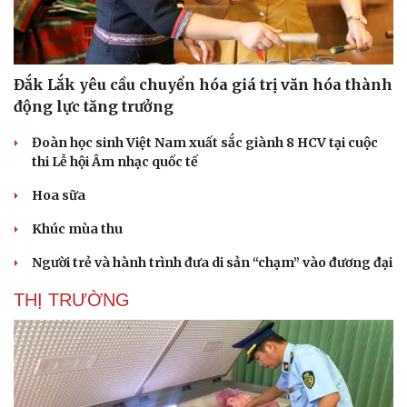
Đắk Lắk yêu cầu chuyển hóa giá trị văn hóa thành
động lực tăng trưởng
Đoàn học sinh Việt Nam xuất sắc giành 8 HCV tại cuộc
thi Lễ hội Âm nhạc quốc tế
Hoa sữa
Khúc mùa thu
Người trẻ và hành trình đưa di sản “chạm” vào đương đại
THỊ TRƯỜNG
Du lịch
Podcast
Tư vấn
Câu chuyện thời sự
Săn Tour
Đọc truyện đêm khuya
check-in
Cửa sổ tình yêu
Kể chuyện cho bé