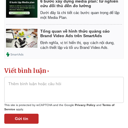
6 bước xây dựng media plan: từ nghiên
Vụ án
Vũ khí
cứu đối thủ đến đo lường
Tin nóng
Việt Nam
Dưới đây là chi tiết các bước quan trọng để lập
Tư vấn luật
Phân tích
một Media Plan.
Tổng quan về hình thức quảng cáo
Brand Video Ads trên SmartAds
Định nghĩa, vị trí hiển thị, quy cách nội dung,
cách thiết lập và tối ưu Brand Video Ads.
Viết bình luận
This site is protected by reCAPTCHA and the Google
Privacy Policy
and
Terms of
Service
apply.
Gửi tin