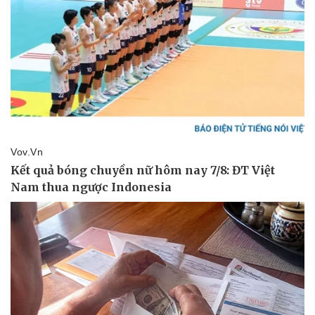
Thể thao
Ô tô - Xe máy
Bóng đá
Ô tô
Lịch thi đấu bóng đá
Xe máy
Thế giới thể thao
Tư vấn
eSports
Hậu trường