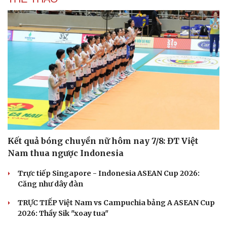
Kết quả bóng chuyền nữ hôm nay 7/8: ĐT Việt
Văn hóa
Giải trí
Nam thua ngược Indonesia
Sân khấu - Điện ảnh
Nghệ sĩ
Trực tiếp Singapore - Indonesia ASEAN Cup 2026:
Văn học
Thời trang
Căng như dây đàn
Âm nhạc
Sao Việt
Di sản
TRỰC TIẾP Việt Nam vs Campuchia bảng A ASEAN Cup
2026: Thầy Sik "xoay tua"