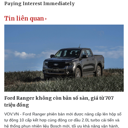
Tin liên quan
Doanh nghiệp
Công nghệ
Thông tin doanh nghiệp
Sành điệu
Doanh nghiệp 24h
Tin Công nghệ
Doanh nhân
Trải nghiệm
Vì cộng đồng
Chuyển đổi số
Ford Ranger không còn bản số sàn, giá từ 707
triệu đồng
VOV.VN - Ford Ranger phiên bản mới được nâng cấp lên hộp số
tự động 10 cấp kết hợp cùng động cơ dầu 2.0L turbo cải tiến và
hệ thống phun nhiên liệu Bosch mới, tối ưu khả năng vận hành,