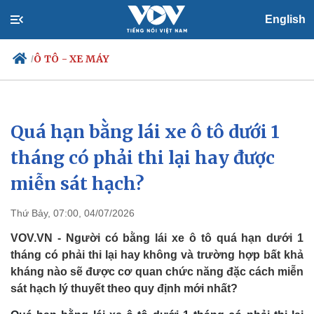
English
Ô TÔ - XE MÁY
/
Quá hạn bằng lái xe ô tô dưới 1
Chính trị
Xã hội
Đảng
Tin 24h
tháng có phải thi lại hay được
Tổ chức nhân sự
Dự báo thời tiết
miễn sát hạch?
Quốc hội
Giáo dục
Nhận diện sự thật
Dấu ấn VOV
Việc làm
Thứ Bảy, 07:00, 04/07/2026
Biển đảo
VOV.VN - Người có bằng lái xe ô tô quá hạn dưới 1
tháng có phải thi lại hay không và trường hợp bất khả
kháng nào sẽ được cơ quan chức năng đặc cách miễn
sát hạch lý thuyết theo quy định mới nhất?