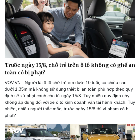
Sức khỏe
Đời sống
Dinh dưỡng - món ngon
Nhà đẹp
Cây thuốc
Blog
Trước ngày 15/8, chở trẻ trên ô tô không có ghế an
Sản phụ khoa
Tình yêu - Gia đình
toàn có bị phạt?
Nhi khoa
Nam khoa
VOV.VN - Người lái ô tô chở trẻ em dưới 10 tuổi, có chiều cao
Làm đẹp - giảm cân
dưới 1,35m mà không sử dụng thiết bị an toàn phù hợp theo quy
Phòng mạch online
định sẽ xử phạt cảnh cáo từ ngày 15/8. Tuy nhiên quy định này
Ăn sạch sống khỏe
không áp dụng đối với xe ô tô kinh doanh vận tải hành khách. Tuy
nhiên, nhiều người thắc mắc, trước ngày 15/8 thì vì phạm có bị
phạt?