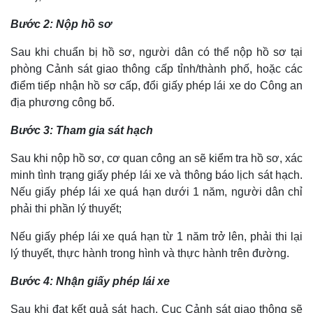
Bước 2: Nộp hồ sơ
Sau khi chuẩn bị hồ sơ, người dân có thể nộp hồ sơ tại
phòng Cảnh sát giao thông cấp tỉnh/thành phố, hoặc các
điểm tiếp nhận hồ sơ cấp, đổi giấy phép lái xe do Công an
địa phương công bố.
Bước 3: Tham gia sát hạch
Sau khi nộp hồ sơ, cơ quan công an sẽ kiểm tra hồ sơ, xác
minh tình trạng giấy phép lái xe và thông báo lịch sát hạch.
Nếu giấy phép lái xe quá hạn dưới 1 năm, người dân chỉ
phải thi phần lý thuyết;
Nếu giấy phép lái xe quá hạn từ 1 năm trở lên, phải thi lại
Kinh tế
Thị trường
lý thuyết, thực hành trong hình và thực hành trên đường.
Bất động sản
Giá vàng
Khởi nghiệp
Tiêu dùng
Bước 4: Nhận giấy phép lái xe
Tỷ giá
Chứng khoán
Sau khi đạt kết quả sát hạch, Cục Cảnh sát giao thông sẽ