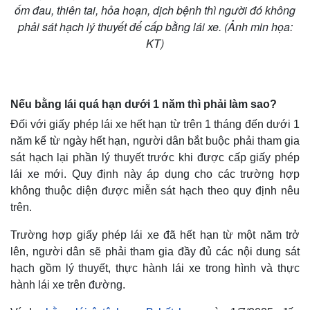
ốm đau, thiên tai, hỏa hoạn, dịch bệnh thì người đó không
phải sát hạch lý thuyết để cấp bằng lái xe. (Ảnh min họa:
KT)
Nếu bằng lái quá hạn dưới 1 năm thì phải làm sao?
Đối với giấy phép lái xe hết hạn từ trên 1 tháng đến dưới 1
năm kể từ ngày hết hạn, người dân bắt buộc phải tham gia
sát hạch lại phần lý thuyết trước khi được cấp giấy phép
lái xe mới. Quy định này áp dụng cho các trường hợp
không thuộc diện được miễn sát hạch theo quy định nêu
Thế giới
Multimedia
trên.
Quan sát
Video
Cuộc sống đó đây
Ảnh
Trường hợp giấy phép lái xe đã hết hạn từ một năm trở
Hồ sơ
E-Magazine
lên, người dân sẽ phải tham gia đầy đủ các nội dung sát
Infographic
hạch gồm lý thuyết, thực hành lái xe trong hình và thực
hành lái xe trên đường.