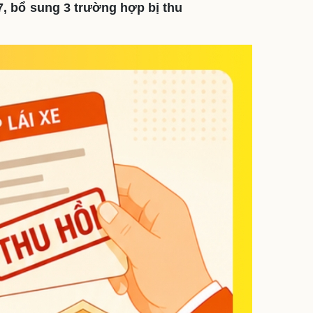
/7, bổ sung 3 trường hợp bị thu
ì cộng đồng
Chuyển đổi số
u lịch
Podcast
Tư vấn
Câu chuyện thời sự
Săn Tour
Đọc truyện đêm khuya
heck-in
Cửa sổ tình yêu
Kể chuyện cho bé
Hạt giống tâm hồn