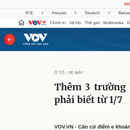
VO
中文
/
français
/
Deutsch
/
Bahas
Chính trị
Xã hội
Thế giới
Multimedia
K
Chính trị
Xã hội
Đảng
Tin 24h
Ô TÔ - XE MÁY
Tổ chức nhân sự
Dự báo thời tiết
Quốc hội
Giáo dục
Thêm 3 trường h
Nhận diện sự thật
Dấu ấn VOV
Việc làm
phải biết từ 1/7
Biển đảo
Pháp luật
Quân sự - Quốc phòng
Vụ án
Vũ khí
Tin nóng
Việt Nam
VOV.VN - Căn cứ điểm e khoản 
Tư vấn luật
Phân tích