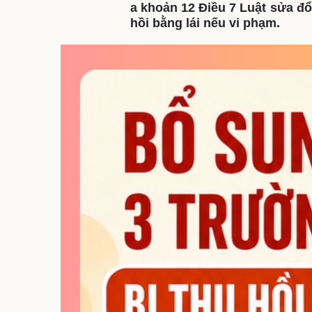
a khoản 12 Điều 7 Luật sửa đổi
hồi bằng lái nếu vi phạm.
Sức khỏe
Đời sống
Dinh dưỡng - món ngon
Nhà đẹp
Cây thuốc
Blog
Sản phụ khoa
Tình yêu - Gia đình
Nhi khoa
Nam khoa
Làm đẹp - giảm cân
Phòng mạch online
Ăn sạch sống khỏe
Cải chính