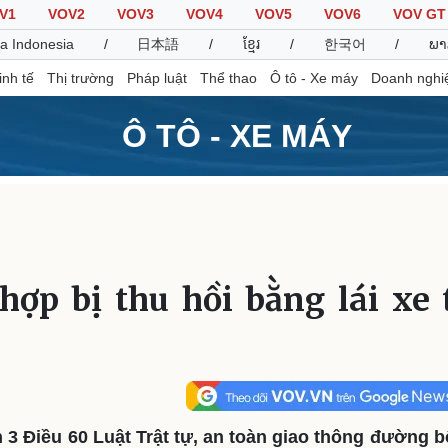
V1
VOV2
VOV3
VOV4
VOV5
VOV6
VOV GT
a Indonesia
/
日本語
/
ខ្មែរ
/
한국어
/
ພາ
inh tế
Thị trường
Pháp luật
Thể thao
Ô tô - Xe máy
Doanh nghi
Ô TÔ - XE MÁY
Thế giới
Multimedia
K
Quan sát
Video
B
Cuộc sống đó đây
Ảnh
K
Hồ sơ
E-Magazine
ợp bị thu hồi bằng lái xe 
Infographic
Thể thao
Ô tô - Xe máy
D
Bóng đá
Ô tô
T
Lịch thi đấu bóng đá
Xe máy
3 Điều 60 Luật Trật tự, an toàn giao thông đường 
Thế giới thể thao
Tư vấn