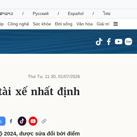
ສາລາວ
/
Русский
/
Español
/
ไทย
ệp
Công nghệ
Sức khỏe
Đời sống
Văn hóa
Giải trí
inh tế
Thị trường
ất động sản
Giá vàng
Thứ Tư, 11:30, 01/07/2026
hởi nghiệp
Tiêu dùng
Tỷ giá
tài xế nhất định
Chứng khoán
Giá cà phê
oanh nghiệp
Công nghệ
hông tin doanh nghiệp
Sành điệu
Doanh nghiệp 24h
Tin Công nghệ
bộ 2024, được sửa đổi bởi điểm
Doanh nhân
Trải nghiệm