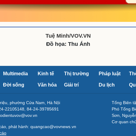
Tuệ Minh/VOV.VN
Đồ họa: Thu Ánh
Multimedia
Kinh tế
Thị trường
Pháp luật
Th
Đời sống
Văn hóa
Giải trí
Du lịch
Qu
Triệu, phường Cửa Nam, Hà Nội
Tổng Biên 
-24-22105148, 84-24-39785691
Phó Tổng Bi
aodientuvov@vov.vn
Sơn, Nguyễn
Cơ quan ch
 cáo, phát hành: quangcao@vovnews.vn
cáo