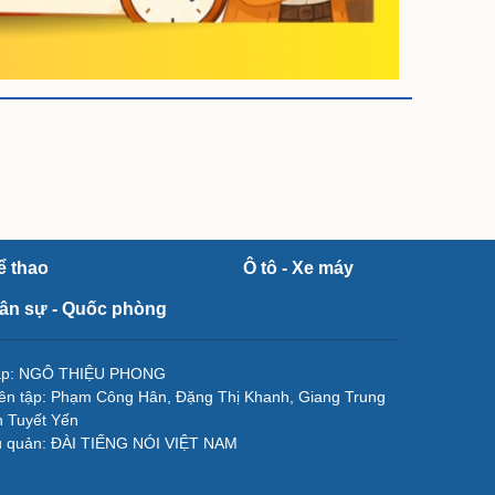
ể thao
Ô tô - Xe máy
ân sự - Quốc phòng
tập: NGÔ THIỆU PHONG
ên tập: Phạm Công Hân, Đặng Thị Khanh, Giang Trung
 Tuyết Yến
ủ quản: ĐÀI TIẾNG NÓI VIỆT NAM