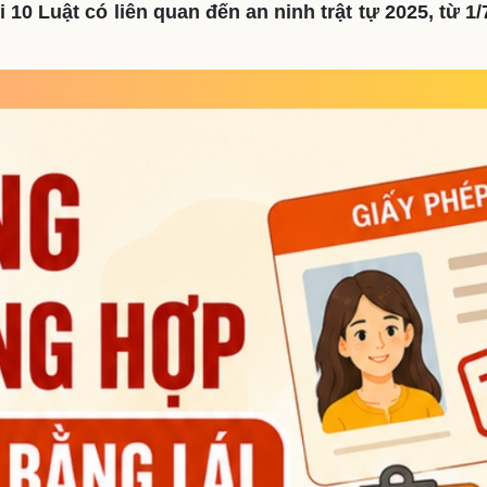
 10 Luật có liên quan đến an ninh trật tự 2025, từ 1
eSports
V
Hậu trường
Văn hóa
Giải trí
D
Sân khấu - Điện ảnh
Nghệ sĩ
Văn học
Thời trang
Âm nhạc
Sao Việt
c
Di sản