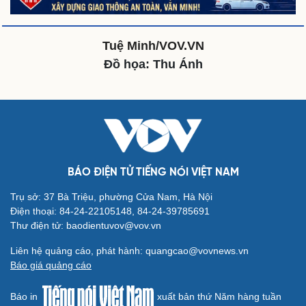
Dinh dưỡng - món ngon
Nhà đẹp
Cây thuốc
Blog
Sản phụ khoa
Tình yêu - Gia đình
Tuệ Minh/VOV.VN
Nhi khoa
Nam khoa
Đồ họa: Thu Ánh
Làm đẹp - giảm cân
Phòng mạch online
Ăn sạch sống khỏe
Văn hóa
Giải trí
BÁO ĐIỆN TỬ TIẾNG NÓI VIỆT NAM
Sân khấu - Điện ảnh
Nghệ sĩ
Văn học
Thời trang
Trụ sở: 37 Bà Triệu, phường Cửa Nam, Hà Nội
Âm nhạc
Sao Việt
Điện thoại: 84-24-22105148, 84-24-39785691
Di sản
Thư điện tử: baodientuvov@vov.vn
Liên hệ quảng cáo, phát hành: quangcao@vovnews.vn
Báo giá quảng cáo
Du lịch
Podcast
Tư vấn
Câu chuyện thời sự
Báo in
xuất bản thứ Năm hàng tuần
Săn Tour
Đọc truyện đêm khuya