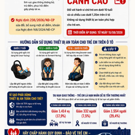
Thể thao
Ô tô - Xe máy
Bóng đá
Ô tô
Lịch thi đấu bóng đá
Xe máy
Thế giới thể thao
Tư vấn
eSports
Hậu trường
Doanh nghiệp
Công nghệ
Thông tin doanh nghiệp
Sành điệu
Doanh nghiệp 24h
Tin Công nghệ
Doanh nhân
Trải nghiệm
Vì cộng đồng
Chuyển đổi số
Sức khỏe
Đời sống