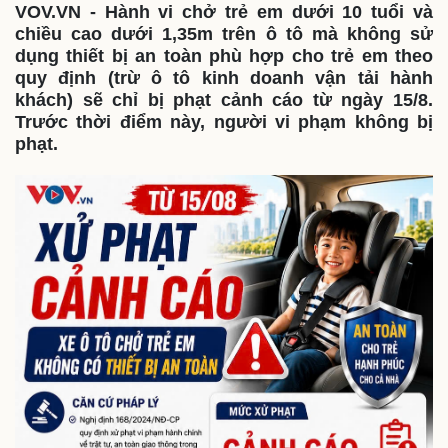
Thế giới
Multimedia
VOV.VN - Hành vi chở trẻ em dưới 10 tuổi và
chiều cao dưới 1,35m trên ô tô mà không sử
Quan sát
Video
dụng thiết bị an toàn phù hợp cho trẻ em theo
Cuộc sống đó đây
Ảnh
quy định (trừ ô tô kinh doanh vận tải hành
Hồ sơ
E-Magazine
Infographic
khách) sẽ chỉ bị phạt cảnh cáo từ ngày 15/8.
Trước thời điểm này, người vi phạm không bị
phạt.
Kinh tế
Thị trường
Bất động sản
Giá vàng
Khởi nghiệp
Tiêu dùng
Tỷ giá
Chứng khoán
Giá cà phê
Pháp luật
Quân sự - Quốc phòng
Vụ án
Vũ khí
Tin nóng
Việt Nam
Tư vấn luật
Phân tích