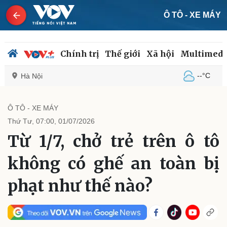
Ô TÔ - XE MÁY
Chính trị
Thế giới
Xã hội
Multimedi
--°C
Hà Nội
Ô TÔ - XE MÁY
Thứ Tư, 07:00, 01/07/2026
Chính trị
Xã hội
Từ 1/7, chở trẻ trên ô tô
Đảng
Tin 24h
Tổ chức nhân sự
Dự báo thời tiết
không có ghế an toàn bị
Quốc hội
Giáo dục
Nhận diện sự thật
Dấu ấn VOV
phạt như thế nào?
Việc làm
Biển đảo